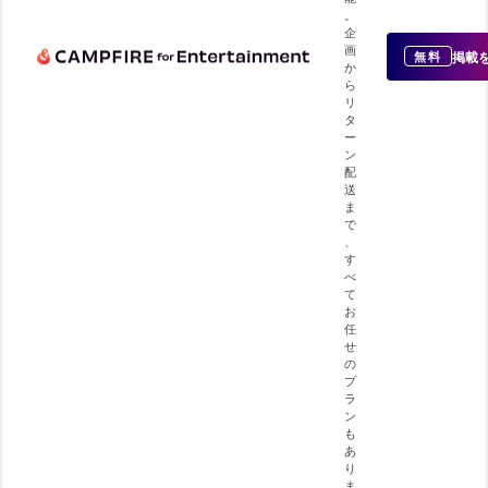
。
企
画
掲載
無料
か
ら
リ
タ
ー
ン
配
送
ま
で
、
す
べ
て
お
任
せ
の
プ
ラ
ン
も
あ
り
ま