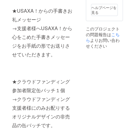
バッチ
２個
ヘルプページを
★USAXA！からの手書きお
見る
礼メッセージ
→支援者様へUSAXA！から
このプロジェクト
の問題報告は
こち
心をこめた手書きメッセー
ら
よりお問い合わ
ジをお手紙の形でお送りさ
せください
せていただきます。
★クラウドファンディング
参加者限定缶バッチ１個
→クラウドファンディング
支援者様にのみお配りする
オリジナルデザインの非売
品の缶バッチです。