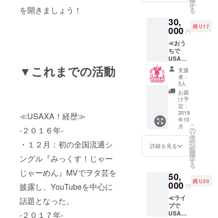
択
ドファ
参加イ
す
を開きましょう！
る
ンディ
ベント
30,
ング支
チケッ
残り17
援者限
000
ト（７
円
定参加
月～８
≪おう
イベン
月頃開
ちで
トチ
催予
USAXA
ケット
定） ★
！リ
（７月
▼これまでの活動
クラウ
支援
ターン
～８月
ドファ
者：
≫ ★ア
頃開催
ンディ
3人
ルバム
予定）
ン グ限
お届
１枚
★クラ
定缶
け予
★USA
ウド
定：
バッチ
XA！か
2019
ファン
２個
≪USAXA！経歴≫
年10
らのお
ディン
こ
月
礼メッ
-２０１６年-
グ支援
の
リ
セージ
者限定
タ
ー
・１２月：初の全国流通シ
動画 ★
イベン
ン
詳細を見る
を
クラウ
ト撮影
選
択
ングル『みっくす！じゃー
ドファ
権(撮影
す
る
ンディ
許可証
じゃーめん』MVでヲタ芸を
50,
ング支
つき) ★
残り20
援者限
000
クラウ
披露し、YouTubeを中心に
円
定イベ
ドファ
≪ライ
ントの
ンディ
話題となった。
ブで
内容を
ング限
USAXA
-２０１７年-
収録し
定オリ