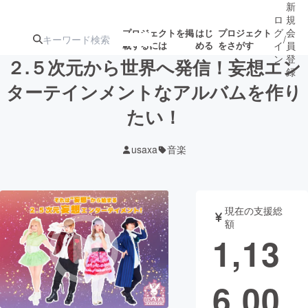
新
ロ
規
グ
会
プロジェクトを掲
はじ
プロジェクト
/
載するには
める
をさがす
イ
員
ン
登
２.５次元から世界へ発信！妄想エン
録
ターテインメントなアルバムを作り
たい！
人気のプロ
注目のリ
注目の新着プロ
募集終了が近いプ
もうすぐ公開
ジェクト
ターン
ジェクト
ロジェクト
されます
usaxa
音楽
アート・写真
音楽
現在の支援総
テクノロジー・ガジェット
ゲーム・サ
額
1,13
映像・映画
書籍・雑誌
6,00
ビジネス・起業
チャレンジ