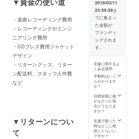
▼資金の使い道
スイパ
ディング限定オ
★USA
2019/03/11
ラで全
リジナル T シャ
XA！手
23:59:59
ま
種類制
ツ ★クラウド
作りサ
覇して
ファンディング
イリウ
でに集まっ
・楽曲レコーディング費用
みた動
限定オリジナル
ム ★リ
た金額が
画 ★ク
タオル
サたん
・レコーディングやエンジ
ラウド
★USAXA！手作
＆セリ
ファンディ
ファン
りサイリウム ★
カ振付
ニアリング費用
ングされま
ディン
リサたんが、ス
講座動
・CDプレス費用ジャケット
グ限定T
イパラで全種類
画 ★ク
す。
シャツ
制覇してみた動
ラウド
デザイン
★USA
画 ★あなただけ
ファン
XA！手
のオリジナル曲
ディン
支援に関するよ
・リターングッズ、リター
作りマ
プレゼント（ク
グ限定
くある質問
グカッ
ラウドファン
缶バッ
ン配送料、スタッフ人件費
プ
手数料はいく
ディング終了
チ２個
★USA
らかかります
後、曲のご希望
など
XA！か
か？
をリスニング
らの手
し、制作に入り
書き
目標金額に届
ます） ★クラウ
メッ
かなかった場
ドファンディン
セージ
合どうなりま
グ限定缶バッチ
色紙 ★
すか？
２個
クラウ
▼リターンについ
ドファ
支援で困った
ンディ
時はどこに相
て
ング限
談したらいい
定缶
ですか？