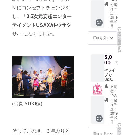
書きお
お届
作、全てを
ケにコンセプトチェンジを
礼メッ
け予
完全自己プ
セージ
定：
し、「
2.5
次元妄想エンター
★クラ
2019
ロデュース
年10
ウド
テイメントUSAXA!-ウサク
するクリエ
こ
月
ファン
の
リ
イターユ
ディン
タ
サ-
」になりました。
ー
グ参加
ン
詳細を見る
ニット。
を
者限定
選
自分の手で
択
缶バッ
す
る
チ１個
出来ること
5,0
は全て自分
00
円
達で行うと
≪ライ
いう、強い
ブで
こだわりを
USAXA
！リ
持つ。
支援
ターン
者：
一方で、ア
≫ ★ア
15人
イドルなど
ルバム
お届
(写真:YUKI様)
１枚
の他グルー
け予
★USA
定：
プに作曲提
XA！か
2019
年10
供・作詞提
らの手
こ
月
書きお
の
供・振付提
リ
礼メッ
タ
そしてこの度、３年ぶりと
供なども
ー
セージ
ン
詳細を見る