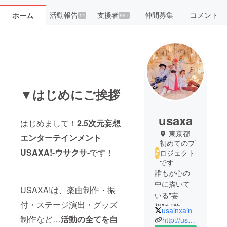
活動報告
支援者
仲間募集
コメント
ホーム
14
99+
▼はじめにご挨拶
usaxa
はじめまして！
2.5
次元妄想
東京都
エンターテインメント
初めてのプ
USAXA!-ウサクサ-
です！
ロジェクト
です
誰もが心の
中に描いて
USAXA!は、楽曲制作・振
いる”妄
付・ステージ演出・グッズ
想”を”物
usainxain
語”として、
制作など…
活動の全てを自
http://usaxa.jp/