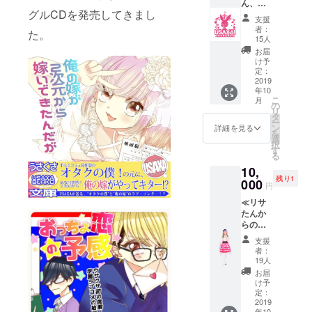
ら、新メン
ん、初
の内容
グルCDを発売してきまし
めまし
を収録
バー加入を
支援
て。リ
した動
者：
皮切りに”俺
た。
ターン
画(１５
15人
の嫁”をテー
≫ ★ア
分) ★ク
お届
ルバム
ラウ ド
け予
マにした３
１枚 ★
ファン
定：
部作シング
手書き
2019
ディン
年10
お礼
ルを発表。
グ限定
こ
月
メッ
缶バッ
の
-２０１８年-
リ
セージ
チ１個
タ
ー
・２月”学園
★USA
ン
詳細を見る
を
XA！か
ラブコメ”を
選
択
らの自
す
テーマにし
る
己紹介
た３部作シ
10,
動画(１
残り1
５分)
000
ングルを発
円
★USA
表。
≪リサ
XA！の
たんか
第1弾ア
・３月には
らのあ
ルバム
西川口
りがと
「OTK!
支援
Heartsに
う！リ
」 ★ク
者：
ターン
ラウド
19人
て、結成５
≫ ★ア
ファン
お届
周年記念フ
ルバム
ディン
け予
１枚 ★
ルバンドワ
グ限定
定：
リサた
2019
缶バッ
ンマンを開
年10