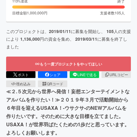
終了
113
%達成
目標金額
1,000,000
円
支援者数
105
人
このプロジェクトは、
2019/01/11
に募集を開始し、
105
人の支援
により
1,136,000
円の資金を集め、
2019/03/11
に募集を終了し
ました
もう一度プロジェクトをやってほしい
ポスト
シェア
LINEで送る
URLコピー
埋め込み
QRコード
≪２.５次元から世界へ発信！妄想エンターテイメントな
アルバムを作りたい！≫２０１９年３月で活動開始から
６年目を迎えるUSAXA！-ウサクサ-のNEWアルバムを
作りたいです。そのために大きな目標を立てました。
USAXA！が世界羽ばたくための1歩だと思っています。
よろしくお願いします。