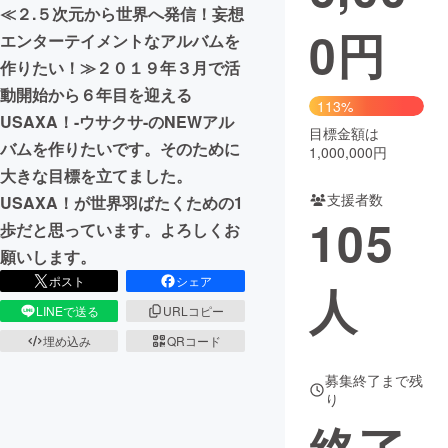
≪２.５次元から世界へ発信！妄想
0
円
まちづくり・地域活性化
エンターテイメントなアルバムを
作りたい！≫２０１９年３月で活
動開始から６年目を迎える
CAMPFIRE for Social Good
CAMPFIRE Creation
113%
USAXA！-ウサクサ-のNEWアル
CAMPFIREふるさと納税
machi-ya
コミュニティ
目標金額は
バムを作りたいです。そのために
1,000,000円
大きな目標を立てました。
支援者数
USAXA！が世界羽ばたくための1
105
歩だと思っています。よろしくお
願いします。
ポスト
シェア
人
LINEで送る
URLコピー
埋め込み
QRコード
募集終了まで残
り