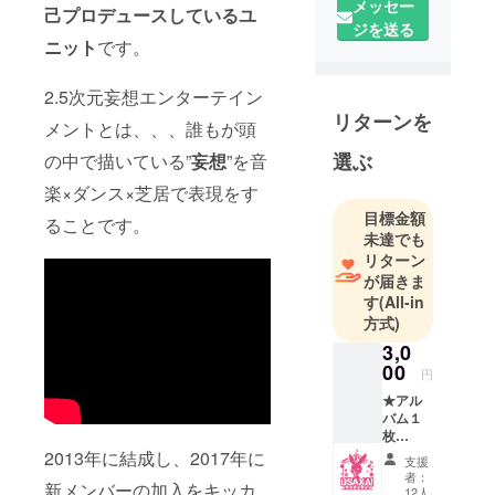
音楽×ダンス
メッセー
己プロデュースしているユ
×芝居で表現
ジを送る
ニット
です。
する！
それが、２.
2.5次元妄想エンターテイン
５次元妄想
リターンを
エンターテ
メントとは、、、誰もが頭
イメント
選ぶ
の中で描いている”
妄想
”を音
USAXA！-ウ
楽×ダンス×芝居で表現をす
サクサ-
目標金額
ることです。
未達でも
リターン
メンバー
が届きま
は、リサた
す
(All-in
ん、佐藤
方式)
氏、鍋氏、
3,0
セリカの４
00
円
人。
★アル
作詞、作
バム１
枚
曲、ステー
★USA
2013年に結成し、2017年に
支援
ジ演出、
XA！か
者：
新メンバーの加入をキッカ
らの手
グッズ制
12人