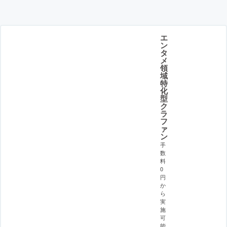
エ
ン
タ
メ
領
域
特
化
型
ク
ラ
フ
ァ
ン
手
数
料
0
円
か
ら
実
施
可
能