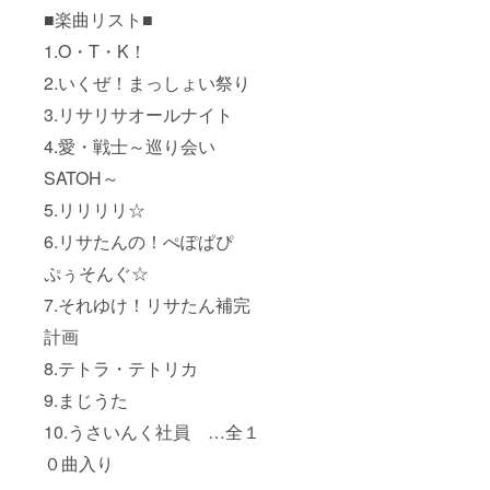
■楽曲リスト■
1.O・T・K！
2.いくぜ！まっしょい祭り
3.リサリサオールナイト
4.愛・戦士～巡り会い
SATOH～
5.リリリリ☆
6.リサたんの！ぺぽぱぴ
ぷぅそんぐ☆
7.それゆけ！リサたん補完
計画
8.テトラ・テトリカ
9.まじうた
10.うさいんく社員 …全１
０曲入り