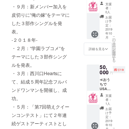
！リ
た動画
ジナルT
支援
・９月：新メンバー加入を
ターン
(３０分)
シャツ
者：
≫ ★ア
★クラ
★USA
0人
皮切りに”俺の嫁”をテーマに
ルバム
ウド
XA！手
お届
１枚 ★
ファン
作りサ
け予
した３部作シングルを発
クラウ
ディン
定：
イリウ
ドファ
2019
グ限定
ム ★ク
表。
年10
ンディ
オリジ
ラウ ド
こ
月
ング支
ナルT
-２０１８年-
の
ファン
リ
援者限
シャツ
タ
ディン
ー
・２月：”学園ラブコメ”を
定参加
★USA
ン
グ限定
詳細を見る
を
イベン
XA！手
選
缶バッ
択
テーマにした３部作シング
トチ
作りサ
す
チ２個
る
ケット
イリウ
ルを発表。
50,
（７月
ム
残り19
～８月
000
★USA
・３月：西川口Heartsに
円
頃開催
XA！か
≪おう
予定）
らの手
て、結成５周年記念フルバ
ちで
★クラ
書き
USAXA
ウド
ンドワンマンを開催し、成
メッ
！リ
ファン
セージ
支援
功。
ターン
ディン
色紙 ★
者：
≫ ★ア
グ支援
クラウ
1人
・５月：「第7回萌えクイー
ルバム
者限定
ドファ
お届
１枚 ★
イベン
ンディ
け予
ンコンテスト」にて２年連
メン
トセト
定：
ング限
バー全
2019
リをリ
定缶
続ゲストアーティストとし
年10
員と５
クエス
バッチ
こ
月