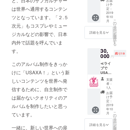
ど、日本のサブカルチャー
お届
ルバム
援者限
け予
１枚 ★
は世界へ通用するコンテン
定参加
定：
セリカ
2019
イベン
ツとなっています。「２.５
年10
手作り
トチ
こ
月
サイリ
ケット
の
次元」もコスプレやミュー
リ
ウム ★
（７月
タ
ー
セリカ
～８月
ン
詳細を見る
ジカルなどの影響で、日本
を
からの
頃開催
選
択
お礼
予定）
す
内外で話題を呼んでいま
る
メッセ
★クラ
30,
ージ動
す。
ウド
残り19
画
000
ファン
円
★「リ
ディン
≪ライ
このアルバム制作をきっか
サたん
グ限定
ブで
の!ぺぽ
缶バッ
けに「USAXA！」という新
USAXA
ぱぴ
チ２個
！リ
ぷぅそ
支援
しいコンテンツを世界へ発
ターン
んぐ
者：
≫ ★ア
☆」セ
1人
信するために、自主制作で
ルバム
リカver
お届
１枚
のシン
け予
は届かないクオリティのア
★USA
グルCD
定：
XA！か
2019
ルバムを制作したいと思っ
★クラ
年10
らのお
ウド
こ
月
ています。
礼メッ
ファン
の
リ
セージ
ディン
タ
ー
動画 ★
グ支援
ン
詳細を見る
を
一緒に、新しい世界への扉
クラウ
者限定
選