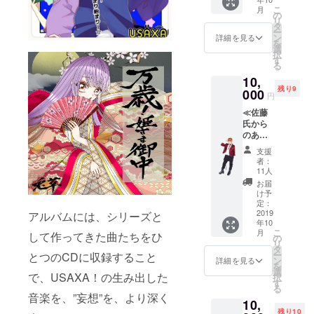
ん手作
チ１個
こ
月
催し、大成
りサイ
の
リ
リウム
功。
タ
ー
★クラ
ン
詳細を見る
・５月３日
を
ウド
選
択
に行われた
ファン
す
る
ディン
「第7回萌え
10,
グ支援
クイーンコ
残り9
者限定
000
円
参加イ
ンテスト」
≪佐藤
ベント
にて２年連
氏から
チケッ
続ゲスト
のあり
ト（７
がと
月～８
アーティス
支援
う！リ
月頃開
者：
トとして出
ターン
催予
11人
≫ ★ア
演し、会場
定） ★
お届
ルバム
リサた
け予
を大いに盛
１枚 ★
んから
定：
り上げた。
佐藤氏
2019
のお礼
アルバムには、シリーズと
年10
手作り
メッセ
・初のクラ
こ
月
して作ってきた曲たちをひ
サイリ
ージ動
の
ウドファン
リ
ウム ★
画
タ
ー
とつのCDに収録すること
ディングに
佐藤氏
★「愛
ン
詳細を見る
を
からの
戦士～
選
挑戦し、開
で、USAXA！の生み出した
択
お礼
巡り会
す
始早々に達
る
メッセ
い
音楽を、”妄想”を、より深く
10,
ージ動
成。「リサ
SATOH
残り10
画