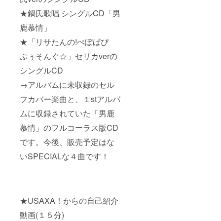
★鍋氏歌唱 シングルCD「男
鹿慕情」
★「リサたんの!ぺぽぱぴ
ぷぅそんぐ☆」セリカverの
シングルCD
→アルバムに未収録のセル
フカバー楽曲と、１stアルバ
ムに収録されていた「男鹿
慕情」のフルコーラス版CD
です。今後、販売予定はな
いSPECIALな４曲です！
★USAXA！からの自己紹介
動画(１５分)