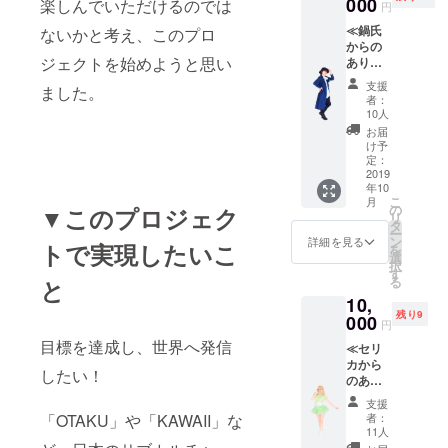
000
～」リ
楽しんでいただけるのでは
たん
円
★「阿
サたん
の
≪鍋氏
修羅乙
ないかと考え、このプロ
verのシ
からの
女奇
ングル
クッキ
ジェクトを始めようと思い
ありが
譚」佐
CD ★ク
ング本」を
とうリ
藤氏ver
ラウド
支援
ました。
ターン
制作・発売
のシン
ファン
者：
≫ ★ア
グルCD
ディン
10人
し、活動の
ルバム
★クラ
グ限定
お届
幅を広げて
１枚 ★
ウド
缶バッ
け予
鍋氏の
ファン
定：
いる。
チ
手作り
2019
ディン
-２０１９年-
年10
サイリ
グ支援
こ
月
・１月クラ
ウム ★
者限定
の
▼このプロジェク
リ
鍋氏か
参加イ
タ
ウドファン
ー
らのお
ベント
ン
詳細を見る
トで実現したいこ
ディングに
を
礼メッ
チケッ
選
択
セ ージ
て、NEWア
ト（７
す
る
と
動画 ★
月～８
ルバムの制
10,
鍋氏歌
月頃開
作プロジェ
残り9
唱 シン
000
催予
円
グル
定） ★
クトを開
目標を達成し、世界へ発信
≪セリ
CD「男
クラウ
始。
カから
鹿慕
ドファ
したい！
のあり
情」 ★
ンディ
がと
クラウ
ン グ限
支援
う！リ
ドファ
定缶
者：
「OTAKU」や「KAWAII」な
ターン
ンディ
バッチ
11人
≫ ★ア
ング支
２個