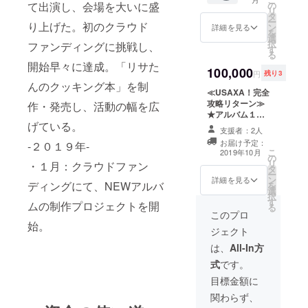
分間の
トする
の
て出演し、会場を大いに盛
２個
リ
スカイ
権利(３
タ
ー
プorあ
り上げた。初のクラウド
曲) ★ク
ン
詳細を見る
を
なたの
ラウド
選
択
ファンディングに挑戦し、
ために
ファン
す
る
あなた
ディン
開始早々に達成。「リサた
の好き
100,000
グ支援
円
残り3
な曲３
者限定
んのクッキング本」を制
曲をパ
≪USAXA！完全
イベン
フォー
攻略リターン≫
ト撮影
作・発売し、活動の幅を広
マンス
★アルバム１枚
権(撮影
した動
げている。
★クラウドファ
許可証
支援者：2人
画 ★ク
ンディング支援
つき) ★
お届け予定：
-２０１９年-
ラウド
者限定参加イベ
クラウ
こ
2019年10月
ファン
の
ントチケット
ドファ
リ
・１月：クラウドファン
ディン
タ
（７月～８月頃
ンディ
ー
グ支援
ン
開催予定） ★ク
ング限
詳細を見る
ディングにて、NEWアルバ
を
者のみ
選
ラウドファン
定オリ
択
参加で
す
ディング支援者
ジナルT
ムの制作プロジェクトを開
る
きるイ
限定イベントの
シャツ
このプロ
ベント
セトリをリクエ
★クラ
始。
ジェクト
の内容
ストする権利(３
ウド
を収録
曲) ★クラウド
ファン
は、
All-In方
した動
ファンディング
ディン
式
です。
画（フ
支援者限定イベ
グ限定
ル） ★
ント撮影権（撮
オリジ
目標金額に
リサた
影許可証つき ★
ナルタ
関わらず、
んが、
クラウドファン
オル