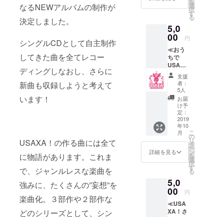
を
★クラ
行ってい
選
なるNEWアルバムの制作が
択
ウド
す
る。
る
ファン
決定しました。
5,0
ディン
グ支援
00
≪USAXA！
円
シングルCDとして自主制作
者限定
経歴≫
≪おう
参加イ
してきた曲を全てレコー
ちで
-２０１６年-
ベント
USAXA
チケッ
・１２月、
ディングしなおし、さらに
！リ
ト（７
支援
初の全国流
ターン
月～８
者：
新曲も収録しようと考えて
≫ ★ア
月頃開
通シングル
5人
ルバム
催予
います！
お届
『みっく
１枚
定） ★
け予
す！じゃー
★USA
クラウ
定：
XA！か
2019
ドファ
じゃーめ
年10
らの手
ンディ
ん』MVでヲ
こ
月
書きお
ング限
の
リ
USAXA！の作る曲には全て
礼メッ
タ芸を披露
定缶
タ
ー
セージ
バッチ
ン
詳細を見る
し、
に物語があります。これま
を
★クラ
１個
選
択
YouTubeを
ウド
す
で、ジャンルレスな楽曲を
る
ファン
中心に話題
5,0
ディン
強みに、たくさんの”妄想”を
となった。
グ支援
00
円
-２０１７年-
者限定
楽曲化。３部作や２部作な
≪USA
参加イ
・９月か
XA！さ
どのシリーズとして、シン
ベント