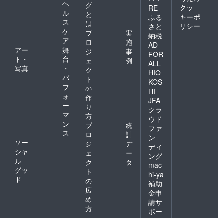
ヘ
グ
クッ
RE
ル
と
キーポ
ふる
ス
は
リシー
さと
ケ
プ
実
納税
ア
ロ
施
AD
アー
舞
ジ
事
FOR
ト・
台
ェ
例
ALL
写真
・
ク
HIO
パ
ト
KOS
フ
の
HI
ォ
作
JFA
ー
り
クラ
マ
方
ウド
ン
プ
統
ファ
ス
ロ
計
ン
ソー
ジ
デ
ディ
シャ
ェ
ー
ング
ル
ク
タ
mac
グッ
ト
hi-ya
ド
の
補助
広
金申
め
請サ
方
ポー