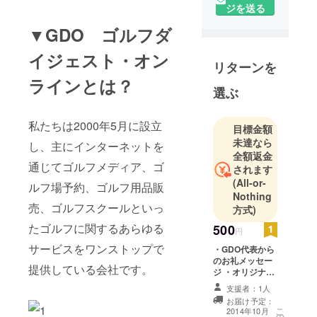
ンターネッ
ジを送る
トを通じ
▼GDO ゴルフダ
て、ゴルフ
場予約サー
イジェスト・オン
リターンを
ビス、オン
ラインとは？
ラインゴル
選ぶ
フショッ
プ、ニュー
私たちは2000年5月に設立
目標金額
ス、などゴ
未達なら
し、主にインターネットを
ルフに関す
全額返金
るサービス
通じてゴルフメディア、ゴ
されます
をワンス
(All-or-
ルフ場予約、ゴルフ用品販
トップで提
Nothing
売、ゴルフスクールといっ
供している
方式)
会社です。
たゴルフに関するあらゆる
500
円
サービスをワンストップで
・GDO代表から
のお礼メッセー
提供している会社です。
ジ ・オリジナル
壁紙（PC＆スマ
支援者：1人
ホ）
お届け予定：
こ
2014年10月
の