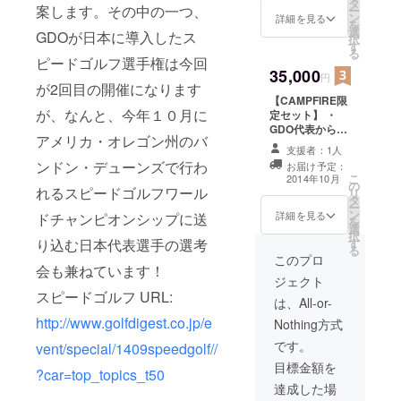
タ
と、GDOのロゴ
案します。その中の一つ、
ー
ン
入りオリジナル
詳細を見る
を
選
キャップ
GDOが日本に導入したス
択
す
る
ピードゴルフ選手権は今回
35,000
円
が2回目の開催になります
【CAMPFIRE限
が、なんと、今年１０月に
定セット】 ・
GDO代表からの
アメリカ・オレゴン州のバ
お礼メッセージ
支援者：1人
・オリジナル壁
ンドン・デューンズで行わ
お届け予定：
紙（PC＆スマ
こ
2014年10月
の
ホ） ・GDO特製
れるスピードゴルフワール
リ
タ
ネームタグ ・ス
ー
ン
ピードゴルフ
詳細を見る
ドチャンピオンシップに送
を
選
と、GDOのロゴ
択
り込む日本代表選手の選考
す
入りオリジナル
る
キャップ ・GDO
このプロ
会も兼ねています！
オリジナルキャ
ジェクト
ディーバッグ
スピードゴルフ URL:
は、All-or-
http://www.golfdigest.co.jp/e
Nothing方式
です。
vent/special/1409speedgolf//
目標金額を
?car=top_topics_t50
達成した場