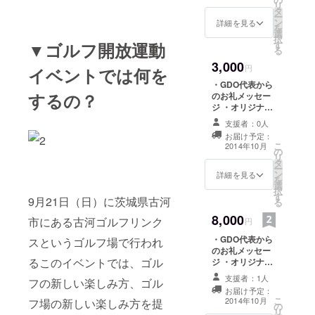
リ
タ
ー
ン
詳細を見る
を
選
択
▼ゴルフ開放運動
す
る
3,000
円
イベントでは何を
・GDO代表から
するの？
のお礼メッセー
ジ ・オリジナル
壁紙（PC＆スマ
支援者：0人
ホ） ・GDO特製
お届け予定：
ネームタグ
こ
2014年10月
の
リ
タ
ー
ン
詳細を見る
を
選
択
す
9月21日（日）に茨城県古河
る
8,000
市にある古河ゴルフリンク
円
・GDO代表から
スというゴルフ場で行われ
のお礼メッセー
るこのイベントでは、ゴル
ジ ・オリジナル
壁紙（PC＆スマ
支援者：1人
フの新しい楽しみ方、ゴル
ホ） ・GDO特製
お届け予定：
ネームタグ ・ス
こ
2014年10月
フ場の新しい楽しみ方を提
の
ピードゴルフ
リ