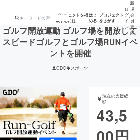
新
ロ
規
グ
会
プロジェクトを掲
はじ
プロジェクト
/
載するには
める
をさがす
イ
員
ン
登
ゴルフ開放運動 ゴルフ場を開放して
録
スピードゴルフとゴルフ場RUNイベ
ントを開催
人気のプロ
注目のリ
注目の新着プロ
募集終了が近いプ
もうすぐ公開
ジェクト
ターン
ジェクト
ロジェクト
されます
GDO
スポーツ
アート・写真
音楽
現在の支援総
テクノロジー・ガジェット
ゲーム・サ
額
43,5
映像・映画
書籍・雑誌
00
円
ビジネス・起業
チャレンジ