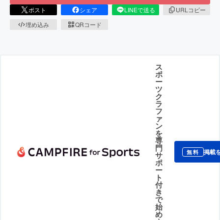
ポスト
シェア
LINEで送る
URLコピー
埋め込み
QRコード
ス
ポ
ー
ツ
ク
ラ
フ
ァ
ン
を
専
門
掲載
無料
サ
ポ
ー
ト
付
き
で
始
め