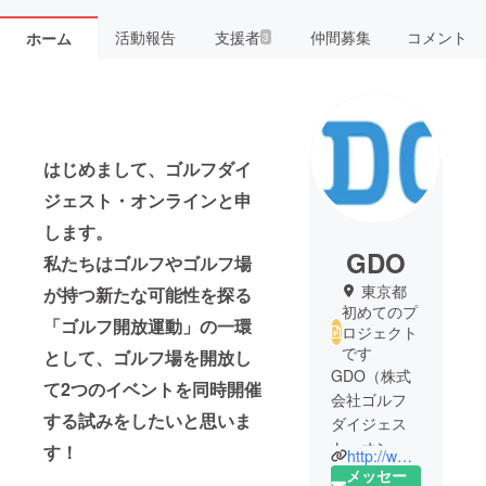
活動報告
支援者
仲間募集
コメント
ホーム
3
はじめまして、ゴルフダイ
ジェスト・オンラインと申
します。
GDO
私たちはゴルフやゴルフ場
東京都
が持つ新たな可能性を探る
初めてのプ
「ゴルフ開放運動」の一環
ロジェクト
です
として、ゴルフ場を開放し
GDO（株式
て2つのイベントを同時開催
会社ゴルフ
する試みをしたいと思いま
ダイジェス
ト・オンラ
す！
http://www.golfdigest.co.jp/
イン）はイ
メッセー