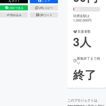
ポスト
シェア
LINEで送る
URLコピー
まちづくり・地域活性化
4%
埋め込み
QRコード
目標金額は
1,000,000円
CAMPFIRE for Social Good
CAMPFIRE Creation
CAMPFIREふるさと納税
machi-ya
コミュニティ
支援者数
3
人
募集終了まで残
り
終了
このプロジェクトは、