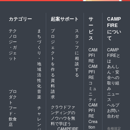
カテゴリー
起案サポート
サ
CAMP
ー
FIRE
テク
ま
プ
ス
ビ
につい
ノロ
ち
ロ
タ
ス
て
ジー
づ
ジ
ッ
・ガ
く
ェ
フ
CAM
CAMP
ジェ
り
ク
に
PFI
FIREと
ット
・
ト
相
RE
は
地
を
談
CAM
あんし
域
作
す
PFI
ん・安
活
る
る
RE
全への
性
資
コ
取り組
化
料
ミュ
み
プロ
音
請
ニ
ニュー
ダク
楽
求
ティ
ス
ト
CAM
ヘルプ
クラウドファ
フー
チ
PFI
お問い
ンディングの
ド・
ャ
RE
合わせ
ノウハウを無
飲食
レ
Crea
料で学ぼう
店
ン
tion
各種規定
CAMPFIRE
ジ