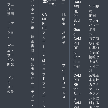
CAM
アカデミー
アニ
ス
利用規
PFI
メ・
ポ
約
RE
漫画
ー
CA
説
細則
for
ツ
MP
明
プライ
Soci
ファ
映
FI
会
バシー
al
ッ
像
RE
・
ポリ
Goo
ショ
・
ア
相
シー
d
ン
映
カ
談
特定商
CAM
画
デ
会
取引法
PFI
ゲー
書
ミ
に基づ
RE
ム・
籍
ー
く表記
for
サー
・
と
情報セ
Ente
ビス
雑
は
キュリ
rtain
開発
誌
ク
サ
ティ方
men
出
ラ
ポ
針
t
版
ウ
ー
反社基
CAM
ビジ
ビ
ド
ト
本方針
PFI
ネ
ュ
フ
サ
カスタ
RE
ス・
ー
ァ
ー
マーハ
for
起業
テ
ン
ビ
ラスメ
Spor
ィ
デ
ス
ントに
ts
ー
ィ
対する
CAM
・
ン
考え方
PFI