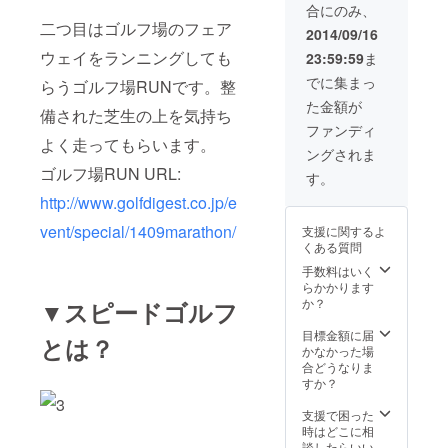
合にのみ、
二つ目はゴルフ場のフェア
2014/09/16
ウェイをランニングしても
23:59:59
ま
でに集まっ
らうゴルフ場RUNです。整
た金額が
備された芝生の上を気持ち
ファンディ
よく走ってもらいます。
ングされま
ゴルフ場RUN URL:
す。
http://www.golfdigest.co.jp/e
vent/special/1409marathon/
支援に関するよ
くある質問
手数料はいく
らかかります
か？
▼スピードゴルフ
目標金額に届
とは？
かなかった場
合どうなりま
すか？
支援で困った
時はどこに相
談したらいい