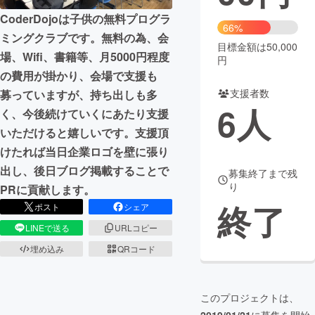
CoderDojoは子供の無料プログラ
まちづくり・地域活性化
66%
ミングクラブです。無料の為、会
目標金額は50,000
場、Wifi、書籍等、月5000円程度
円
CAMPFIRE for Social Good
CAMPFIRE Creation
の費用が掛かり、会場で支援も
CAMPFIREふるさと納税
machi-ya
コミュニティ
支援者数
募っていますが、持ち出しも多
6
人
く、今後続けていくにあたり支援
いただけると嬉しいです。支援頂
けたれば当日企業ロゴを壁に張り
出し、後日ブログ掲載することで
募集終了まで残
り
PRに貢献します。
終了
ポスト
シェア
LINEで送る
URLコピー
埋め込み
QRコード
このプロジェクトは、