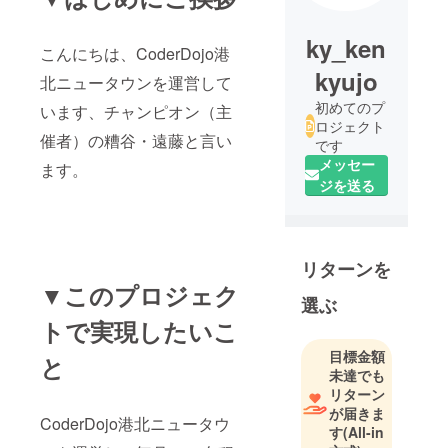
ky_ken
こんにちは、CoderDojo港
kyujo
北ニュータウンを運営して
初めてのプ
います、チャンピオン（主
ロジェクト
催者）の糟谷・遠藤と言い
です
メッセー
ます。
ジを送る
リターンを
▼このプロジェク
選ぶ
トで実現したいこ
目標金額
と
未達でも
リターン
が届きま
CoderDojo港北ニュータウ
す
(All-in