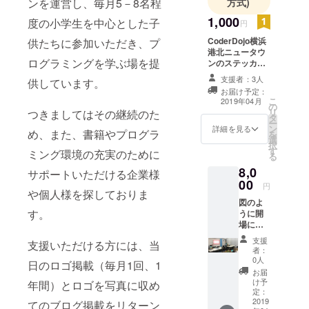
ンを運営し、毎月5－8名程
方式)
1,000
度の小学生を中心とした子
円
CoderDojo横浜
供たちに参加いただき、プ
港北ニュータウ
ログラミングを学ぶ場を提
ンのステッカー
をお届けしま
支援者：3人
供しています。
す。
お届け予定：
こ
2019年04月
の
リ
つきましてはその継続のた
タ
ー
ン
詳細を見る
め、また、書籍やプログラ
を
選
択
す
ミング環境の充実のために
る
8,0
サポートいただける企業様
00
円
や個人様を探しておりま
図のよ
す。
うに開
場にロ
ゴを張
支援
支援いただける方には、当
り出
者：
し、そ
0人
日のロゴ掲載（毎月1回、1
れを写
お届
真に
け予
年間）とロゴを写真に収め
撮って
定：
ブロ
2019
てのブログ掲載をリターン