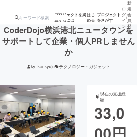
新
ロ
規
グ
会
プロジェクトを掲
はじ
プロジェクト
/
載するには
める
をさがす
イ
員
ン
登
CoderDojo横浜港北ニュータウンを
録
サポートして企業・個人PRしません
か
人気のプロ
注目のリ
注目の新着プロ
募集終了が近いプ
もうすぐ公開
ジェクト
ターン
ジェクト
ロジェクト
されます
ky_kenkyujo
テクノロジー・ガジェット
アート・写真
音楽
現在の支援総
テクノロジー・ガジェット
ゲーム・サ
額
33,0
映像・映画
書籍・雑誌
00
円
ビジネス・起業
チャレンジ