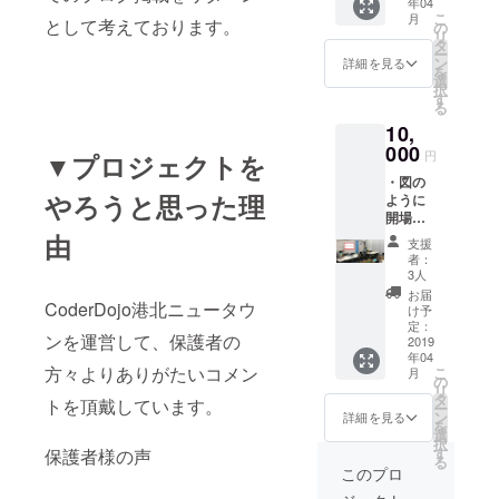
年04
グ、
こ
月
として考えております。
twitter
の
リ
、
タ
ー
facebo
ン
詳細を見る
を
ok、
選
択
connpa
す
る
ss等に
10,
掲載い
たしま
000
円
▼プロジェクトを
す。 1
・図の
年間の
やろうと思った理
ように
12回実
開場に
施いた
ロゴを
由
しま
支援
張り出
す。
者：
し、そ
（毎月
3人
れを写
一回開
お届
CoderDojo港北ニュータウ
真に
催）
け予
撮って
定：
ンを運営して、保護者の
ブロ
2019
年04
グ、
方々よりありがたいコメン
こ
月
twitter
の
リ
、
タ
トを頂戴しています。
ー
facebo
ン
詳細を見る
を
ok、
選
択
connpa
す
保護者様の声
る
ss等に
このプロ
掲載い