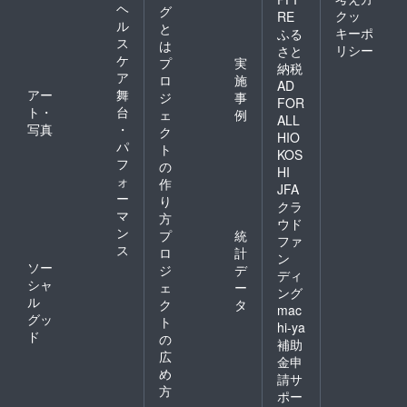
ヘ
グ
クッ
RE
ル
と
キーポ
ふる
ス
は
リシー
さと
ケ
プ
実
納税
ア
ロ
施
AD
アー
舞
ジ
事
FOR
ト・
台
ェ
例
ALL
写真
・
ク
HIO
パ
ト
KOS
フ
の
HI
ォ
作
JFA
ー
り
クラ
マ
方
ウド
ン
プ
統
ファ
ス
ロ
計
ン
ソー
ジ
デ
ディ
シャ
ェ
ー
ング
ル
ク
タ
mac
グッ
ト
hi-ya
ド
の
補助
広
金申
め
請サ
方
ポー