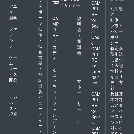
ジ
CAM
アカデミー
アニ
ス
利用規
PFI
メ・
ポ
約
RE
漫画
ー
CA
説
細則
for
ツ
MP
明
プライ
Soci
ファ
映
FI
会
バシー
al
ッ
像
RE
・
ポリ
Goo
ショ
・
ア
相
シー
d
ン
映
カ
談
特定商
CAM
画
デ
会
取引法
PFI
ゲー
書
ミ
に基づ
RE
ム・
籍
ー
く表記
for
サー
・
と
情報セ
Ente
ビス
雑
は
キュリ
rtain
開発
誌
ク
サ
ティ方
men
出
ラ
ポ
針
t
版
ウ
ー
反社基
CAM
ビジ
ビ
ド
ト
本方針
PFI
ネ
ュ
フ
サ
カスタ
RE
ス・
ー
ァ
ー
マーハ
for
起業
テ
ン
ビ
ラスメ
Spor
ィ
デ
ス
ントに
ts
ー
ィ
対する
CAM
・
ン
考え方
PFI