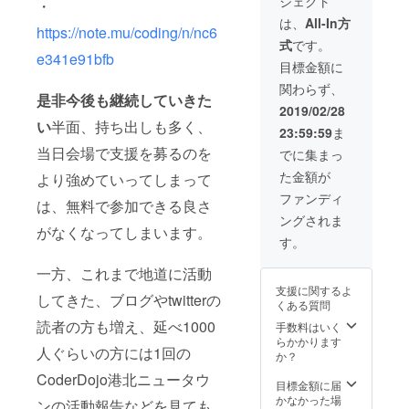
ジェクト
たしま
・
す。
は、
All-In方
https://note.mu/coding/n/nc6
1年
式
です。
間の12
e341e91bfb
回実施
目標金額に
いたし
関わらず、
ます。
是非今後も継続していきた
（毎月
2019/02/28
一回開
い
半面、持ち出しも多く、
23:59:59
ま
催） ・
加え
当日会場で支援を募るのを
でに集まっ
て、ブ
た金額が
より強めていってしまって
ログ等
に 「XX
ファンディ
は、無料で参加できる良さ
社の提
ングされま
供で実
がなくなってしまいます。
施して
す。
いま
す」
一方、これまで地道に活動
（また
支援に関するよ
はXX
してきた、ブログやtwitterの
くある質問
様） と
読者の方も増え、延べ1000
いった
手数料はいく
一文を
らかかります
人ぐらいの方には1回の
追加し
か？
ます。
CoderDojo港北ニュータウ
文は同
目標金額に届
程度の
かなかった場
ンの活動報告などを見ても