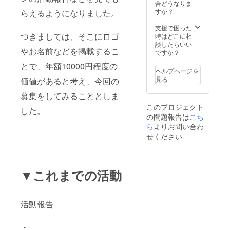
文字数
合どうなりま
でした
すか？
らえるようになりました。
ら、ご
指定い
支援で困った
ただけ
つきましては、そこにロゴ
時はどこに相
ます。
談したらいい
やお名前などを掲載するこ
ですか？
とで、年額10000円程度の
ヘルプページを
見る
価値があると考え、今回の
募集をしてみることとしま
このプロジェクト
した。
の問題報告は
こち
ら
よりお問い合わ
せください
▼これまでの活動
活動報告
・