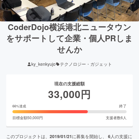
CoderDojo横浜港北ニュータウン
をサポートして企業・個人PRしま
せんか
ky_kenkyujo
テクノロジー・ガジェット
現在の支援総額
33,000
円
終了
66
%達成
目標金額
50,000
円
支援者数
6
人
このプロジェクトは、
2019/01/21
に募集を開始し、
6
人の支援に