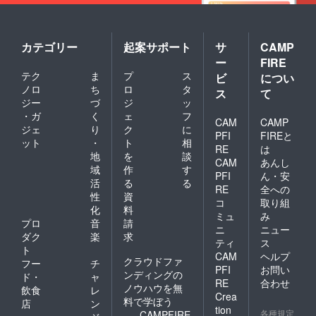
カテゴリー
起案サポート
サ
CAMP
ー
FIRE
テク
ま
プ
ス
ビ
につい
ノロ
ち
ロ
タ
ス
て
ジー
づ
ジ
ッ
・ガ
く
ェ
フ
CAM
CAMP
ジェ
り
ク
に
PFI
FIREと
ット
・
ト
相
RE
は
地
を
談
CAM
あんし
域
作
す
PFI
ん・安
活
る
る
RE
全への
性
資
コ
取り組
化
料
ミュ
み
プロ
音
請
ニ
ニュー
ダク
楽
求
ティ
ス
ト
CAM
ヘルプ
クラウドファ
フー
チ
PFI
お問い
ンディングの
ド・
ャ
RE
合わせ
ノウハウを無
飲食
レ
Crea
料で学ぼう
店
ン
tion
各種規定
CAMPFIRE