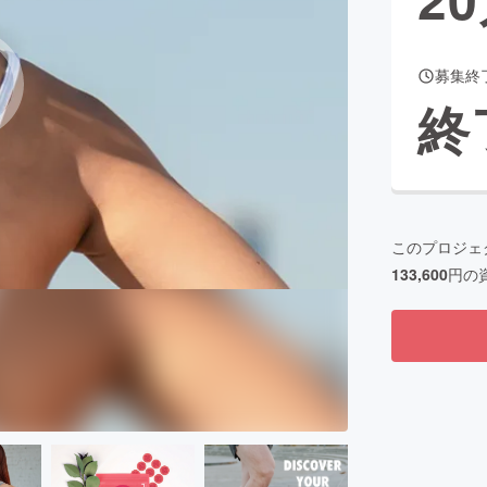
募集終
CAMPFIRE for Social Good
CAMPFIRE Creation
終
CAMPFIREふるさと納税
machi-ya
コミュニティ
このプロジェ
133,600
円の