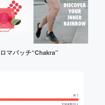
パッチ“Chakra”
終了
支援者数
20
人