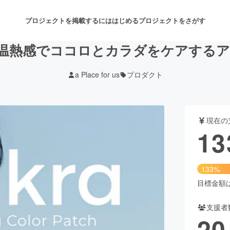
プロジェクトを掲載するには
はじめる
プロジェクトをさがす
熱感でココロとカラダをケアするアロマ
a Place for us
プロダクト
注目のリターン
注目の新着プロジェクト
募集終了が近いプロジェクト
も
現在の
音楽
舞台・パフォーマンス
13
ゲーム・サービス開発
フード・飲食店
133%
書籍・雑誌出版
アニメ・漫画
目標金額は1
支援者
チャレンジ
ビューティー・ヘルスケ
20