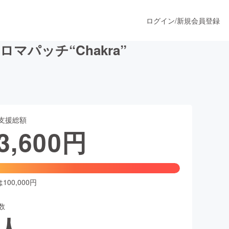
ログイン
/
新規会員登録
パッチ“Chakra”
うすぐ公開されます
支援総額
プロダクト
3,600
円
ファッション
スポーツ
00,000円
数
ア
ソーシャルグッド
人