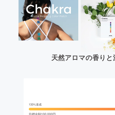
天然アロマの香りと温
133
%達成
目標金額
100,000
円