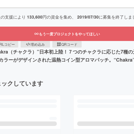
人の支援により
133,600
円の資金を集め、
2019/07/30
に募集を終了しま
もう一度プロジェクトをやってほしい
RLコピー
埋め込み
QRコード
akra（チャクラ）”日本初上陸！７つのチャクラに応じた7種
ラーがデザインされた温熱コイン型アロマパッチ。“Chakr
ェックしています