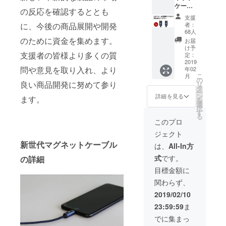
ケーブ
の反応を確認するととも
ル2本 +
支援
コネク
者：
に、今後の商品展開や開発
ター2個
68人
Type-
のために資金を集めます。
お届
C（略
け予
称：
支援者の皆様より多くの質
定：
C）、
2019
問や意見を取り入れ、より
年02
Micro
こ
月
B（略
の
良い商品開発に努めて参り
リ
称：
タ
ー
B）、
ン
詳細を見る
ます。
を
Lightnin
選
択
g（略
す
る
称：L）
このプロ
のうち
ジェクト
から2種
類お選
新世代マグネットケーブル
は、
All-In方
びくだ
式
です。
の詳細
さい。
ご希望
目標金額に
の種類
関わらず、
を必ず
備考欄
2019/02/10
に記入
23:59:59
ま
してく
ださ
でに集まっ
い。