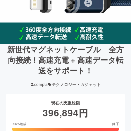
新世代マグネットケーブル 全方
向接続！高速充電 + 高速データ転
送をサポート！
compia
テクノロジー・ガジェット
現在の支援総額
396,894
円
終了
396
%達成