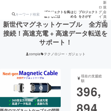
新
ロ
規
グ
会
プロジェクトを掲
はじ
プロジェクト
/
載するには
める
をさがす
イ
員
ン
登
新世代マグネットケーブル 全方向
録
接続！高速充電 + 高速データ転送を
サポート！
人気のプロ
注目のリ
注目の新着プロ
募集終了が近いプ
もうすぐ公開
ジェクト
ターン
ジェクト
ロジェクト
されます
compia
テクノロジー・ガジェット
アート・写真
音楽
現在の支援総
テクノロジー・ガジェット
ゲーム・サ
額
396,
映像・映画
書籍・雑誌
894
ビジネス・起業
チャレンジ
既存のマグネットケーブルの問題