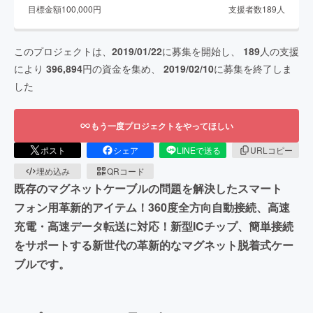
目標金額
100,000
円
支援者数
189
人
このプロジェクトは、
2019/01/22
に募集を開始し、
189
人の支援
により
396,894
円の資金を集め、
2019/02/10
に募集を終了しま
した
もう一度プロジェクトをやってほしい
ポスト
シェア
LINEで送る
URLコピー
埋め込み
QRコード
既存のマグネットケーブルの問題を解決したスマート
フォン用革新的アイテム！360度全方向自動接続、高速
充電・高速データ転送に対応！新型​​ICチップ、簡単接続
をサポートする新世代の革新的なマグネット脱着式ケー
ブルです。