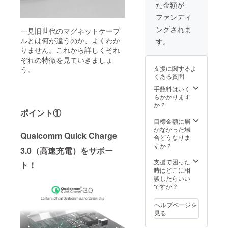
た金額が
（例：C
とL、L2
ファンディ
個）と
ングされま
ご記入
一見旧世代のマグネットケーブ
くださ
ルとは何が違うのか、よくわか
す。
い。 ※
りません。これから詳しくそれ
記入が
ぞれの特徴を見ていきましょ
ない場
支援に関するよ
う。
合は
くある質問
Type-C
と
手数料はいく
Lightnin
らかかります
gを発送
か？
いたし
ポイント①
ます。
目標金額に届
かなかった場
Qualcomm Quick Charge
合どうなりま
すか？
3.0（高速充電）をサポー
支援で困った
ト！
時はどこに相
談したらいい
ですか？
ヘルプページを
見る