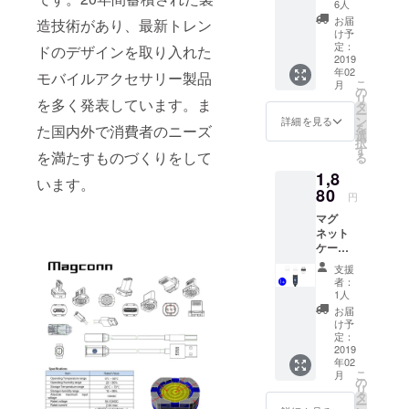
gコネク
類お選
6人
ター1個
びくだ
お届
造技術があり、最新トレン
セット
さい。
け予
ご希望
定：
ドのデザインを取り入れた
2019
の種類
年02
を必ず
モバイルアクセサリー製品
こ
月
備考欄
の
リ
を多く発表しています。ま
に記入
タ
ー
してく
ン
詳細を見る
を
た国内外で消費者のニーズ
ださ
選
択
い。
す
を満たすものづくりをして
る
（例：
1,8
C、L）
います。
80
とご記
円
入くだ
マグ
さい。
ネット
※記入が
ケーブ
ない場
ル1本 +
合は
支援
Micro B
Type-C
者：
コネク
を発送
1人
ター1個
いたし
お届
セット
ます。
け予
定：
2019
年02
こ
月
の
リ
タ
ー