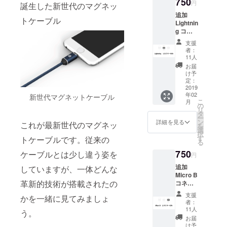
750
支援い
円
誕生した新世代のマグネッ
ただか
追加
ないと
トケーブル
Lightnin
ご利用
g コネ
いただ
クター
けませ
支援
のみ マ
んので
者：
グネッ
ご注意
11人
トケー
くださ
お届
ブルを
い。 必
け予
ご支援
定：
ずセッ
いただ
2019
トでご
年02
かない
新世代マグネットケーブル
支援く
こ
月
とご利
の
ださ
リ
用いた
タ
い。 ※
ー
だけま
ン
ケーブ
詳細を見る
これが最新世代のマグネッ
を
せんの
選
ルとコ
択
でご注
す
ネク
トケーブルです。従来の
る
意くだ
ターは
750
さい。
ケーブルとは少し違う姿を
含まれ
円
必ず
ており
追加
していますが、一体どんな
セット
ませ
Micro B
でご支
ん！
革新的技術が搭載されたの
コネク
援くだ
ター の
さい。
支援
かを一緒に見てみましょ
み マグ
※ケーブ
者：
ネット
ルは含
11人
う。
ケーブ
まれて
お届
ルをご
おりま
け予