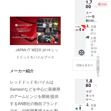
1,7
い。 必
残り33
ずセッ
00
円
トでご
スー
支援く
パー早
ださ
割100
い。 ※
セット
ケーブ
支援
限
ルは含
者：
定！！
まれて
67人
マグ
おりま
お届
ネット
せん！
け予
ケーブ
定：
ル1本 +
2019
JAPAN IT WEEK 2018 レッ
年02
コネク
こ
月
ター1個
ドドッドモバイルブース
の
リ
Type-
タ
ー
C（略
ン
詳細を見る
を
称：
選
メーカー紹介
択
C）、
す
る
Micro
1,8
B（略
レッドドッドモバイルは
称：
80
円
B）、
Samsonなどを中心に医療用
マグ
Lightnin
ネット
のアームヒンジを開発/提供
g（略
ケーブ
称：L）
するANB社の独自ブランド
ル1本 +
のうち
支援
Lightnin
から1種
者：
です。20年間蓄積された製