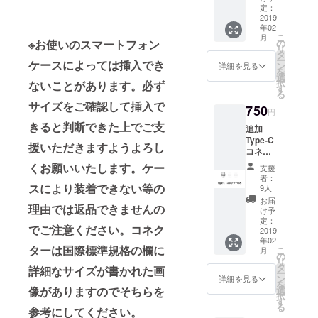
支援い
定：
せん！
ただか
2019
年02
ないと
こ
月
ご利用
の
※お使いのスマートフォン
リ
いただ
タ
ー
けませ
ケースによっては挿入でき
ン
詳細を見る
を
んので
選
択
ないことがあります。必ず
ご注意
す
る
くださ
サイズをご確認して挿入で
750
い。 必
円
ずセッ
きると判断できた上でご支
追加
トでご
Type-C
支援く
援いただきますようよろし
コネク
ださ
ター の
い。 ※
くお願いいたします。ケー
支援
み マグ
ケーブ
者：
ネット
スにより装着できない等の
ルは含
9人
ケーブ
まれて
お届
理由では返品できませんの
ルをご
おりま
け予
支援い
定：
せん！
でご注意ください。コネク
ただか
2019
年02
ないと
ターは国際標準規格の欄に
こ
月
ご利用
の
リ
いただ
タ
詳細なサイズが書かれた画
ー
けませ
ン
詳細を見る
を
んので
選
像がありますのでそちらを
択
ご注意
す
る
くださ
参考にしてください。