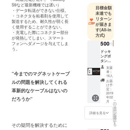
S9など最新機種では遅い）
目標金額
・データ転送ができない仕様。
未達でも
・コネクタを粘着剤を使用して
リターン
製造するため、耐久性が弱く長
が届きま
く使用することができない。
す
(All-in
・充電した際にコネクター部分
方式)
が発熱してしまい、スマート
500
フォンへダメージを与えてしま
円
う。
ドッキ
ングボ
タン（2
個入
支援
り） 小
者：
”今までのマグネットケーブ
型マグ
16人
ネット
お届
ルの問題を解決してくれる
式で
け予
ケーブ
定：
革新的なケーブルはないの
ルの整
2019
年02
理整頓
だろうか”
こ
月
に便利
の
リ
です。
タ
ー
マグ
ン
詳細を見る
を
ネット
選
択
ケーブ
す
る
その疑問を解決するために
ルをご