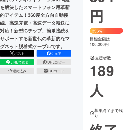
を解決したスマートフォン用革新
円
まちづくり・地域活性化
的アイテム！360度全方向自動接
続、高速充電・高速データ転送に
CAMPFIRE for Social Good
CAMPFIRE Creation
対応！新型​​ICチップ、簡単接続を
396%
CAMPFIREふるさと納税
machi-ya
コミュニティ
サポートする新世代の革新的なマ
目標金額は
100,000円
グネット脱着式ケーブルです。
ポスト
シェア
支援者数
LINEで送る
URLコピー
189
埋め込み
QRコード
人
募集終了まで残
り