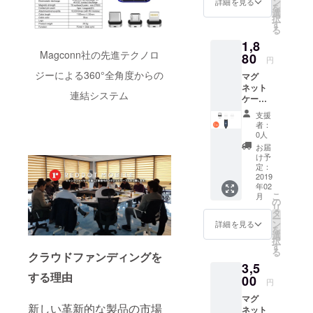
ン
詳細を見る
を
選
択
す
る
1,8
Magconn社の先進テクノロ
80
円
ジーによる360°全角度からの
マグ
ネット
連結システム
ケーブ
ル1本 +
支援
Type-C
者：
コネク
0人
ター1個
お届
セット
け予
定：
2019
年02
こ
月
の
リ
タ
ー
ン
詳細を見る
を
選
択
す
る
クラウドファンディングを
3,5
する理由
00
円
マグ
新しい革新的な製品の市場
ネット