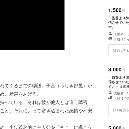
1,500
円
・監督より御
信させていた
す。
支援者：0
お届け予定
詳細を見
3,000
円
・監督より御
信させていた
れてくるまでの物語。子宮（らしき部屋）か
す。 ・１名
を予定）
め、産声をあげる。
支援者：1
お届け予定
持っている。それは彼が他人とは違う障害
こと、それによって塞ぎ込まれた感情や不安
詳細を見
め、半ば義務的に主人公を「そこ」に導こう
5,000
円