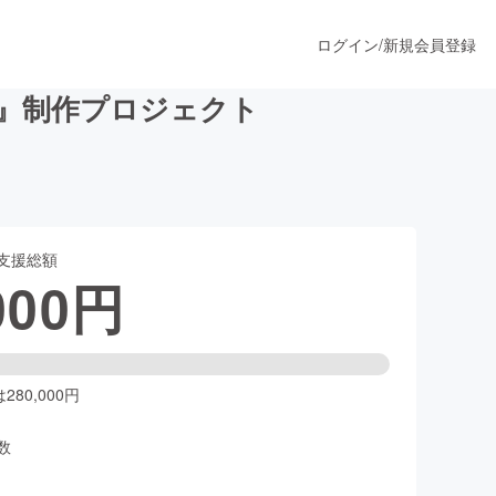
ログイン
/
新規会員登録
E』制作プロジェクト
うすぐ公開されます
支援総額
プロダクト
000
円
ファッション
スポーツ
80,000円
数
ア
ソーシャルグッド
人