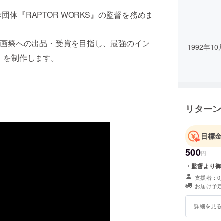
体『RAPTOR WORKS』の監督を務めま
画祭への出品・受賞を目指し、最強のイン
1992年
E』を制作します。
リターン
目標
500
円
・監督より御
支援者：0
お届け予定
詳細を見