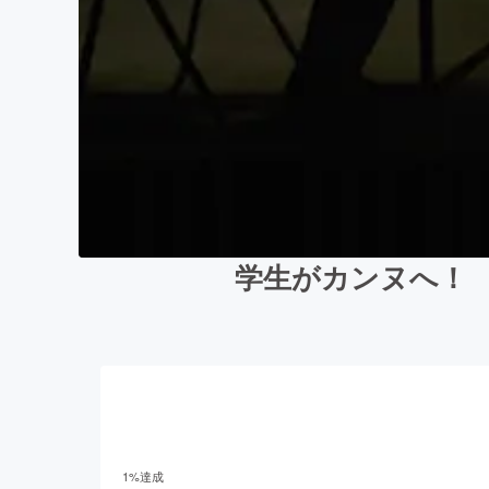
学生がカンヌへ！ 
1
%達成