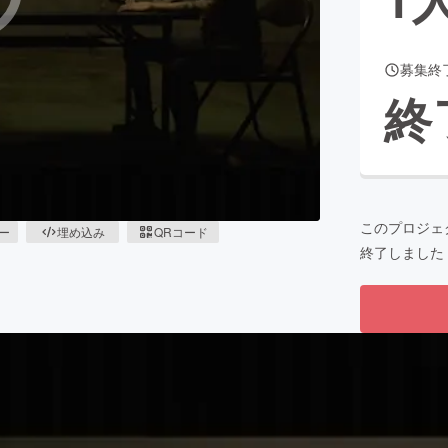
募集終
CAMPFIRE for Social Good
CAMPFIRE Creation
終
CAMPFIREふるさと納税
machi-ya
コミュニティ
このプロジェ
ピー
埋め込み
QRコード
終了しました