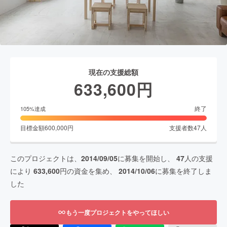
現在の支援総額
633,600
円
終了
105
%達成
目標金額
600,000
円
支援者数
47
人
このプロジェクトは、
2014/09/05
に募集を開始し、
47
人の支援
により
633,600
円の資金を集め、
2014/10/06
に募集を終了しま
した
もう一度プロジェクトをやってほしい