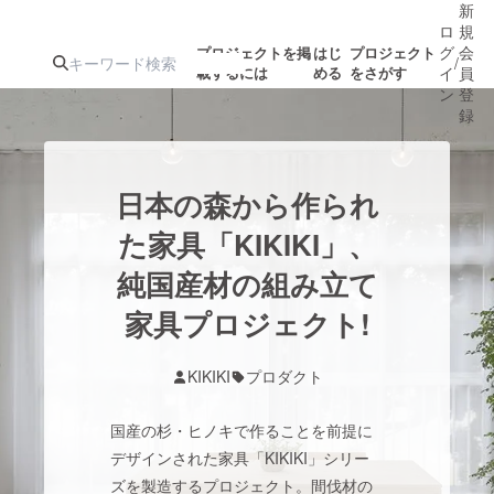
新
ロ
規
グ
会
プロジェクトを掲
はじ
プロジェクト
/
載するには
める
をさがす
イ
員
ン
登
録
人気のプロ
注目のリ
注目の新着プロ
募集終了が近いプ
もうすぐ公開
日本の森から作られ
ジェクト
ターン
ジェクト
ロジェクト
されます
た家具「KIKIKI」、
純国産材の組み立て
アート・写真
音楽
家具プロジェクト!
テクノロジー・ガジェット
ゲーム・サ
KIKIKI
プロダクト
映像・映画
書籍・雑誌
国産の杉・ヒノキで作ることを前提に
デザインされた家具「KIKIKI」シリー
ビジネス・起業
チャレンジ
ズを製造するプロジェクト。間伐材の