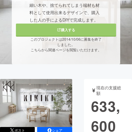
細い木や、捨てられてしまう端材も材
まちづくり・地域活性化
料として使用出来るデザインで、購入
した人の手によるDIYで完成します。
CAMPFIRE for Social Good
CAMPFIRE Creation
購入する
CAMPFIREふるさと納税
machi-ya
コミュニティ
このプロジェクトは2014/10/06に募集を終了
しました。
こちらから関連ページを閲覧いただけます。
現在の支援総
額
633,
600
ポスト
シェア