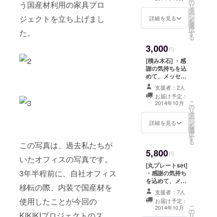
の
う国産材利用の家具プロ
リ
タ
ー
ジェクトを立ち上げまし
ン
詳細を見る
を
選
択
た。
す
る
3,000
円
[積み木石] ・感
謝の気持ちを込
めて、メッセー
ジをお送り致し
支援者：2人
ます。 ・小石の
お届け予定：
ような形をした
こ
2014年10月
の
ヒノキの積み木
リ
タ
(無塗装)を1set
ー
ン
送付
詳細を見る
を
選
択
す
る
この写真は、過去私たちが
5,800
円
いたオフィスの写真です。
[丸プレートset]
3年半程前に、自社オフィス
・感謝の気持ち
を込めて、メッ
移転の際、内装で国産材を
セージをお送り
支援者：7人
致します。 ・ヒ
使用したことが今回の
お届け予定：
ノキの丸プレー
こ
2014年10月
の
ト、大1枚、小2
KIKIKIプロジェクトのス
リ