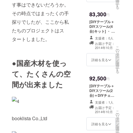
選
製作キット×1台
択
す事はできないだろうか。
す
を送付
る
その時点ではまったくの手
83,300
円
探りでしたが、ここから私
[DIYテーブル＋
DIYスツール(4
たちのプロジェクトはス
台)キット] ・ 感
謝の気持ちを込
タートしました。
支援者：0人
めて、メッセー
お届け予定：
ジをお送り致し
こ
2014年10月
の
ます。 ・ヒノキ
リ
タ
のテーブル製作
ー
ン
キット×1台、ス
詳細を見る
●国産木材を使っ
を
選
ツール製作キッ
択
す
ト×4台を送付
て、たくさんの空
る
92,500
円
間が出来ました
[DIYテーブル＋
DIYスツール(2
台)＋DIYチェア
(2台)キット] ・
支援者：1人
感謝の気持ちを
お届け予定：
込めて、メッ
こ
2014年10月
の
セージをお送り
リ
booklista Co.,Ltd
タ
致します。 ・ヒ
ー
ン
ノキのテーブル
詳細を見る
を
選
製作キット×1
択