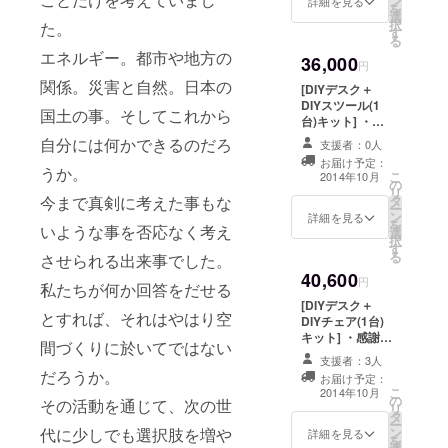
ン
印した上で送付
詳細を見る
を
選
（サイズ、ロゴ
択
た。
す
デザインにより
る
応相談） ※必ず
エネルギー。都市や地方の
36,000
焼き印を刻印す
円
る製品と併せて
関係。災害と自然。日本の
[DIYデスク＋
ご支援ください
DIYスツール(1
国土の事。そしてこれから
（ ￥500と
台)キット] ・感
￥3,000、デス
謝の気持ちを込
自分には何かできるのだろ
ク、テーブルの
支援者：0人
めて、メッセー
リターン以外か
お届け予定：
ジをお送り致し
うか。
こ
ら選択してくだ
2014年10月
の
ます。 ・ヒノキ
リ
さい）
今まで真剣に考えた事もな
タ
のデスク製作
ー
ン
キット×1台、ス
詳細を見る
を
いような事を否応なく考え
選
ツール製作キッ
択
す
ト×1台を送付
る
させられる出来事でした。
40,600
円
私たちが何か回答をだせる
[DIYデスク＋
とすれば、それはやはり空
DIYチェア(1台)
キット] ・感謝の
間づくりに於いてではない
気持ちを込め
支援者：3人
て、メッセージ
だろうか。
お届け予定：
をお送り致しま
こ
2014年10月
の
す。 ・ヒノキの
その活動を通じて、次の世
リ
タ
デスク製作キッ
ー
代に少しでも選択肢を増や
ン
ト×1台、チェア
詳細を見る
を