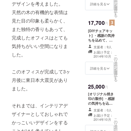
ー
デザインを考えました。
ン
付
詳細を見る
を
選
択
天然の木の有機的な表情は
す
る
見た目の印象も柔らかく、
17,700
円
また独特の香りもあって、
[DIYチェアキッ
ト] ・感謝の気持
完成したオフィスはとても
ちを込めて、
メッセージをお
気持ちがいい空間になりま
支援者：9人
送り致します。
お届け予定：
した。
・ヒノキのチェ
こ
2014年10月
の
ア製作キットを
リ
タ
1set送付
ー
ン
詳細を見る
を
このオフィスが完成して3ヶ
選
択
す
月後に東日本大震災があり
る
25,000
円
ました。
[オリジナル焼き
印の製作] ・感謝
の気持ちを込め
それまでは、インテリアデ
て、メッセージ
支援者：0人
をお送り致しま
ザイナーとしておしゃれで
お届け予定：
す。 ・オリジナ
こ
2014年10月
かっこいいデザインをする
の
ルで焼き印を製
リ
タ
作し、製品に押
ー
ことだけを考えていまし