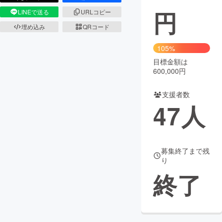
円
LINEで送る
URLコピー
埋め込み
QRコード
105%
目標金額は
600,000円
支援者数
47
人
募集終了まで残
り
終了