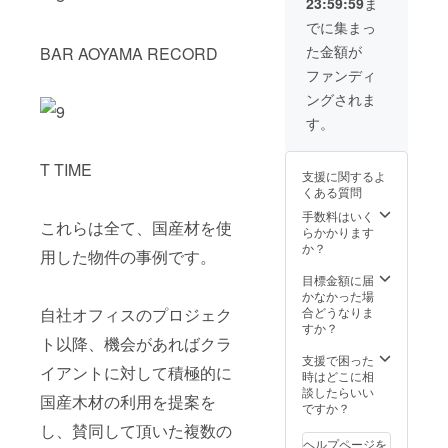
23:59:59
ま
でに集まっ
た金額が
BAR AOYAMA RECORD
ファンディ
ングされま
す。
T TIME
支援に関するよ
くある質問
手数料はいく
これらは全て、国産材を使
らかかります
か？
用した物件の事例です。
目標金額に届
かなかった場
自社オフィスのプロジェク
合どうなりま
すか？
ト以降、機会があればクラ
支援で困った
イアントに対して積極的に
時はどこに相
談したらいい
国産木材の利用を提案を
ですか？
し、賛同して頂いた複数の
ヘルプページを