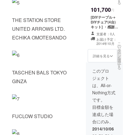
す
台、スツール製
る
作キット×2台、
101,700
チェア製作キッ
円
ト×2台を送付
[DIYテーブル＋
THE STATION STORE
DIYチェア(4台)
キット] ・感謝の
UNITED ARROWS LTD.
気持ちを込め
支援者：0人
て、メッセージ
ECHIKA OMOTESANDO
お届け予定：
をお送り致しま
こ
2014年10月
の
す。 ・ヒノキの
リ
タ
テーブル製作
ー
ン
キット×1台、
詳細を見る
を
選
チェア製作キッ
択
す
ト×4台を送付
る
このプロ
TASCHEN BALS TOKYO
ジェクト
GINZA
は、All-or-
Nothing方式
です。
目標金額を
達成した場
FUCLOW STUDIO
合にのみ、
2014/10/06