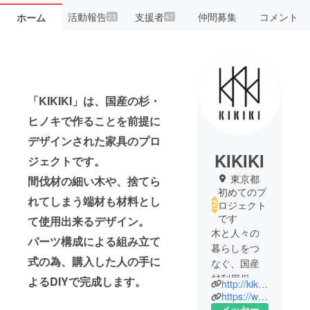
活動報告
支援者
仲間募集
コメント
ホーム
23
47
「KIKIKI」は、国産の杉・
ヒノキで作ることを前提に
デザインされた家具のプロ
KIKIKI
ジェクトです。
東京都
間伐材の細い木や、捨てら
初めてのプ
れてしまう端材も材料とし
ロジェクト
です
て使用出来るデザイン。
木と人々の
パーツ構成による組み立て
暮らしをつ
式の為、購入した人の手に
なぐ、国産
材利用促進
よるDIYで完成します。
http://kikiki.theshop.jp
の活動を始
https://www.facebook.com/KIKIKI.project
めました。
メッセー