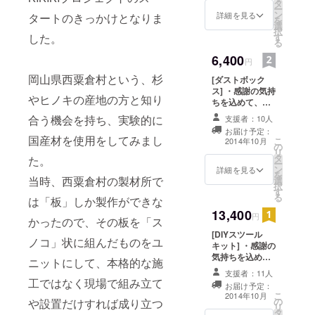
タ
枚の1set送付
ー
ン
詳細を見る
タートのきっかけとなりま
を
選
択
した。
す
る
6,400
円
岡山県西粟倉村という、杉
[ダストボック
ス] ・感謝の気持
やヒノキの産地の方と知り
ちを込めて、
メッセージをお
合う機会を持ち、実験的に
支援者：10人
送り致します。
お届け予定：
・ヒノキのダス
国産材を使用をしてみまし
こ
2014年10月
の
トボックス1個を
リ
タ
送付
た。
ー
ン
詳細を見る
を
当時、西粟倉村の製材所で
選
択
す
る
は「板」しか製作ができな
13,400
円
かったので、その板を「ス
[DIYスツール
ノコ」状に組んだものをユ
キット] ・感謝の
気持ちを込め
ニットにして、本格的な施
て、メッセージ
支援者：11人
をお送り致しま
工ではなく現場で組み立て
お届け予定：
す。 ・ヒノキの
こ
2014年10月
の
や設置だけすれば成り立つ
スツール製作
リ
タ
キットを1set送