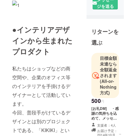
ジを送る
●インテリアデザ
リターンを
インから生まれた
選ぶ
プロダクト
目標金額
未達なら
私たちはショップなどの商
全額返金
されます
空間や、企業のオフィス等
(All-or-
のインテリアを手掛けるデ
Nothing
方式)
ザイナーとして活動してい
500
円
ます。
[お礼DM] ・感
今回、普段手がけているデ
謝の気持ちを込
めて、メッセー
ザインとは別のプロジェク
ジをお送り致し
支援者：4人
ます。
トである、「KIKIKI」とい
お届け予定：
こ
2014年10月