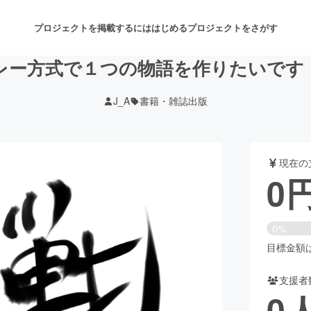
プロジェクトを掲載するには
はじめる
プロジェクトをさがす
レー方式で１つの物語を作りたいです
J_A
書籍・雑誌出版
注目のリターン
注目の新着プロジェクト
募集終了が近いプロジェクト
も
現在の
音楽
舞台・パフォーマンス
0
ゲーム・サービス開発
フード・飲食店
0%
書籍・雑誌出版
アニメ・漫画
目標金額は7
支援者
チャレンジ
ビューティー・ヘルスケ
0