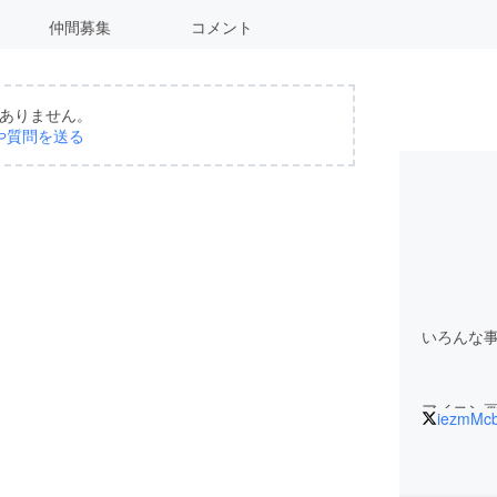
仲間募集
コメント
ありません。
や質問を送る
いろんな
アイコン
iezmMc
挑戦という
ツイッタ
でフォロー