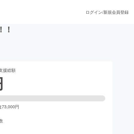
ログイン
/
新規会員登録
！！
うすぐ公開されます
支援総額
プロダクト
円
ファッション
スポーツ
3,000円
数
ア
ソーシャルグッド
人