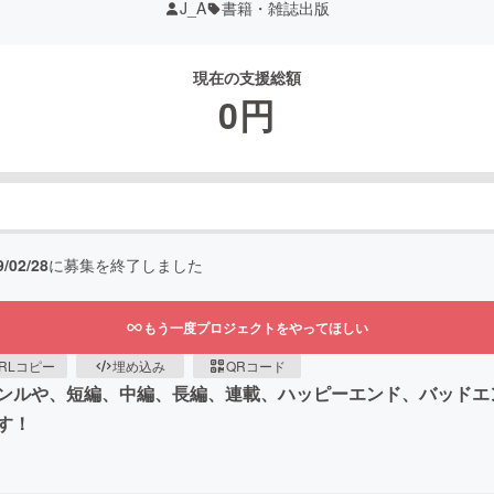
J_A
書籍・雑誌出版
現在の支援総額
0
円
9/02/28
に募集を終了しました
もう一度プロジェクトをやってほしい
RLコピー
埋め込み
QRコード
ンルや、短編、中編、長編、連載、ハッピーエンド、バッドエ
す！