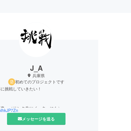
J_A
兵庫県
初めてのプロジェクトです
事に挑戦していきたい！
画像、（リンク先ツイッターにも）
blhkJP7Zn
文字ばかりですが、今後変更していきます^ ^
メッセージを送る
ーも始めたばかりですが、活動報告の場としたいの
いただければ嬉しいです^ ^