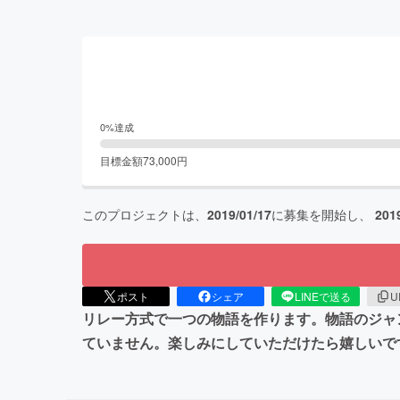
0
%達成
目標金額
73,000
円
このプロジェクトは、
2019/01/17
に募集を開始し、
201
ポスト
シェア
LINEで送る
U
リレー方式で一つの物語を作ります。物語のジャ
ていません。楽しみにしていただけたら嬉しいで