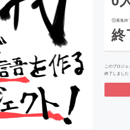
募集終
CAMPFIRE for Social Good
CAMPFIRE Creation
終
CAMPFIREふるさと納税
machi-ya
コミュニティ
このプロジェ
終了しました