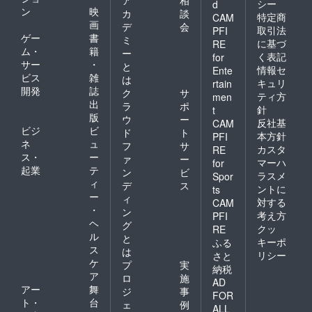
シー
d
ン
映
カ
談
特定商
CAM
画
デ
会
取引法
PFI
ゲー
書
ミ
に基づ
RE
ム・
籍
ー
く表記
for
サー
・
と
情報セ
Ente
ビス
雑
は
キュリ
rtain
開発
誌
ク
サ
ティ方
men
出
ラ
ポ
針
t
版
ウ
ー
反社基
CAM
ビジ
ビ
ド
ト
本方針
PFI
ネ
ュ
フ
サ
カスタ
RE
ス・
ー
ァ
ー
マーハ
for
起業
テ
ン
ビ
ラスメ
Spor
ィ
デ
ス
ントに
ts
ー
ィ
対する
CAM
・
ン
考え方
PFI
ヘ
グ
クッ
RE
ル
と
キーポ
ふる
ス
は
リシー
さと
ケ
プ
実
納税
ア
ロ
施
AD
アー
舞
ジ
事
FOR
ト・
台
ェ
例
ALL