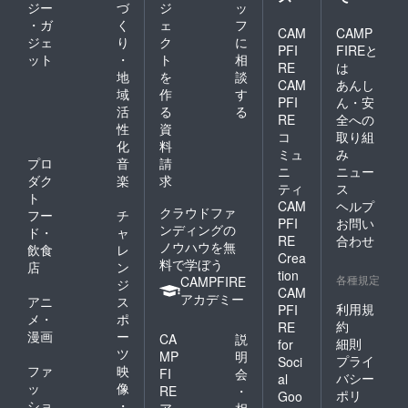
ジー
づ
ジ
ッ
・ガ
く
ェ
フ
CAM
CAMP
ジェ
り
ク
に
PFI
FIREと
ット
・
ト
相
RE
は
地
を
談
CAM
あんし
域
作
す
PFI
ん・安
活
る
る
RE
全への
性
資
コ
取り組
化
料
ミュ
み
プロ
音
請
ニ
ニュー
ダク
楽
求
ティ
ス
ト
CAM
ヘルプ
クラウドファ
フー
チ
PFI
お問い
ンディングの
ド・
ャ
RE
合わせ
ノウハウを無
飲食
レ
Crea
料で学ぼう
店
ン
tion
各種規定
CAMPFIRE
ジ
CAM
アカデミー
アニ
ス
利用規
PFI
メ・
ポ
約
RE
漫画
ー
CA
説
細則
for
ツ
MP
明
プライ
Soci
ファ
映
FI
会
バシー
al
ッ
像
RE
・
ポリ
Goo
ショ
・
ア
相