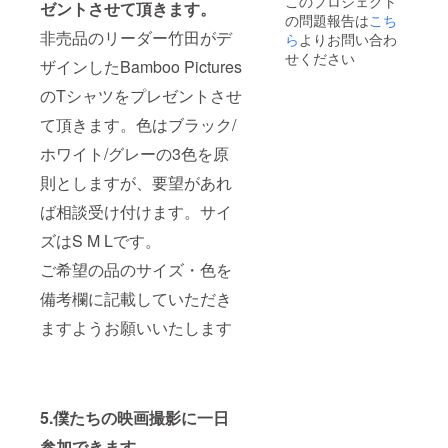
このプロジェクト
どが収
ない場
ジナルT
ゼントさせて頂きます。
の問題報告は
こち
録され
合は
シャツ
非売品のリーダー竹田がデ
た限定
CAMPF
ら
よりお問い合わ
をプレ
のブ
IREの
ゼント
せください
ザインしたBamboo Pictures
ルーレ
ユー
させて
イを提
ザー名
頂きま
のTシャツをプレゼントさせ
供させ
を掲載
す。非
て頂き
いたし
売品の
て頂きます。色はブラック/
ます。
ます。
リー
内容は
ご了承
ダー竹
ホワイト/グレーの3色を原
撮影に
くださ
田がデ
左右さ
い。 3.
則としますが、要望があれ
ザイン
れるの
本編、
した
ば相談受け付けます。サイ
で未定
メイキ
Bambo
です。
ング、
o
ズはS M Lです。
が盛り
未公開
Picture
だくさ
映像な
sのT
ご希望の品のサイズ・色を
んの内
どが収
シャツ
容にさ
録され
をプレ
備考欄に記載していただき
せてい
た限定
ゼント
ただき
のブ
ますようお願いいたします
させて
ます。
ルーレ
頂きま
4.オリ
イを提
す。色
ジナルT
供させ
はブ
シャツ
て頂き
ラック/
をプレ
ます。
ホワイ
5.僕たちの映画撮影に一日
ゼント
内容は
ト/グ
させて
撮影に
レーの3
参加できます。