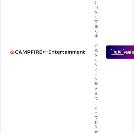
0
円
か
ら
実
施
可
能
。
企
画
掲載
無料
か
ら
リ
タ
ー
ン
配
送
ま
で
、
す
べ
て
お
任
せ