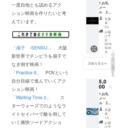
1.お礼
す。ご
一度自他とも認めるアク
メー
了承く
ル 2.
ション映画を作りたいと考
ださ
エンド
い。
支援
えています。
ロール
者：
に名前
0人
を 1.お
お届
礼の
け予
メッ
定：
セージ
2019
「扇子 -SENSU-」
大阪
年05
をメー
こ
月
ルでお
の
新世界でチンピラを扇子で
リ
送りし
タ
ー
ます。
ン
詳細を見る
なぎ倒す映画！
を
竹田と
選
択
三木の
「Practice 9」
POVという
す
る
二人か
自分目線で進んでいくアク
5,0
らラン
ダムに
00
円
ション映画！
お送り
1.お礼
するの
「Waiting Time 2」
ス
メー
で文面
ル 2.
はそれ
ターウォーズでのようなラ
エンド
ぞれ異
支援
ロール
なりま
イトセイバーで敵を倒して
者：
に名前
す。ご
1人
を 3.
いく痛快ソードアクショ
了承く
お届
ブルー
ださ
け予