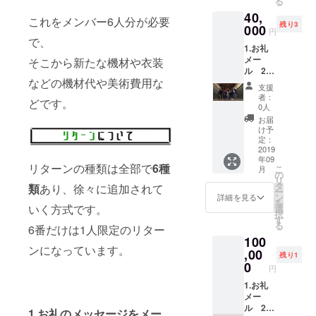
る
ルでお
ドロー
合は
40,
送りし
ルに
CAMPF
これをメンバー6人分が必要
残り3
ます。
000
Special
IREの
円
竹田と
Thanks
で、
ユー
1.お礼
三木の
として
ザー名
メー
二人か
そこから新たな機材や衣装
お名前
を掲載
ル 2.
らラン
を載せ
いたし
などの機材代や美術費用な
エンド
ダムに
ます。
ます。
支援
ロール
お送り
お好き
ご了承
者：
どです。
に名前
するの
な名前
0人
くださ
を 3.
で文面
で構い
い。
お届
ブルー
はそれ
ませ
け予
レイ
ぞれ異
定：
ん。 ※
4.オリ
2019
なりま
支援
年09
ジナルT
す。ご
時、必
リターンの種類は全部で
6種
こ
月
シャ
了承く
の
ず備考
リ
ツ 5.
ださ
タ
欄にご
類
あり、徐々に追加されて
ー
撮影参
い。 2.
ン
希望の
詳細を見る
を
加 1.お
完成し
いく方式です。
選
お名前
択
礼の
た映画
す
をご記
る
6番だけは1人限定のリター
メッ
のエン
入くだ
100
セージ
ドロー
さい。
ンになっています。
をメー
,00
ルに
記入の
残り1
ルでお
Special
0
ない場
円
送りし
Thanks
合は
ます。
1.お礼
として
CAMPF
竹田と
メー
お名前
IREの
三木の
ル 2.
を載せ
ユー
1.お礼のメッセージをメー