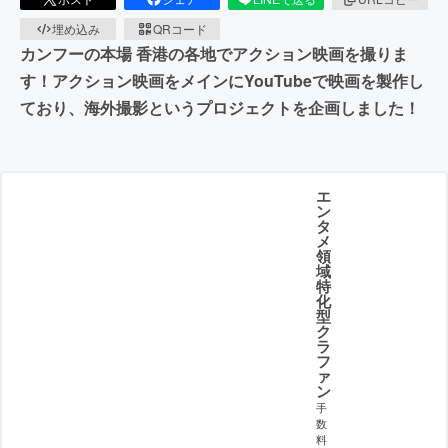
埋め込み
QRコード
カンフーの本場 香港の各地でアクション映画を撮りま
す！アクション映画をメインにYouTubeで映画を製作し
ており、海外撮影というプロジェクトを企画しました！
エ
ン
タ
メ
領
域
特
化
型
ク
ラ
フ
ァ
ン
手
数
料