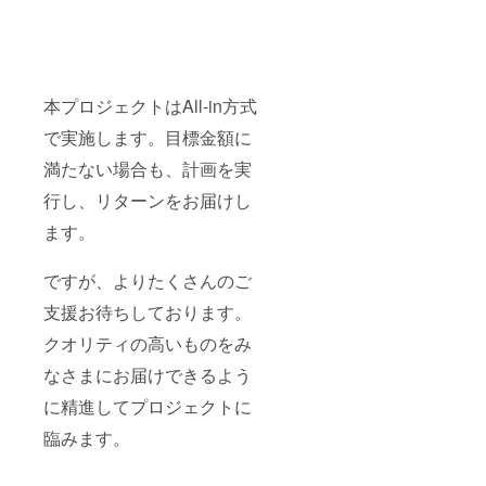
で負担
しま
す。見
学、ス
タッ
フ、
本プロジェクトはAll-in方式
キャス
トどの
で実施します。目標金額に
立ち位
置でも
満たない場合も、計画を実
構いま
せん。
行し、リターンをお届けし
「こん
ます。
な撮影
に参加
した
ですが、よりたくさんのご
い」な
どあれ
支援お待ちしております。
ば可能
な限り
クオリティの高いものをみ
要望に
合わせ
なさまにお届けできるよう
た撮影
に精進してプロジェクトに
にさせ
てもら
臨みます。
いま
す。撮
影日時