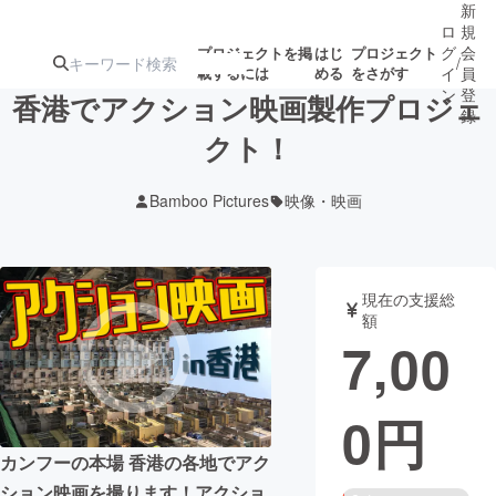
新
ロ
規
グ
会
プロジェクトを掲
はじ
プロジェクト
/
載するには
める
をさがす
イ
員
ン
登
香港でアクション映画製作プロジェ
録
クト！
人気のプロ
注目のリ
注目の新着プロ
募集終了が近いプ
もうすぐ公開
Bamboo Pictures
映像・映画
ジェクト
ターン
ジェクト
ロジェクト
されます
アート・写真
音楽
現在の支援総
額
7,00
テクノロジー・ガジェット
ゲーム・サ
0
円
映像・映画
書籍・雑誌
カンフーの本場 香港の各地でアク
ビジネス・起業
チャレンジ
ション映画を撮ります！アクショ