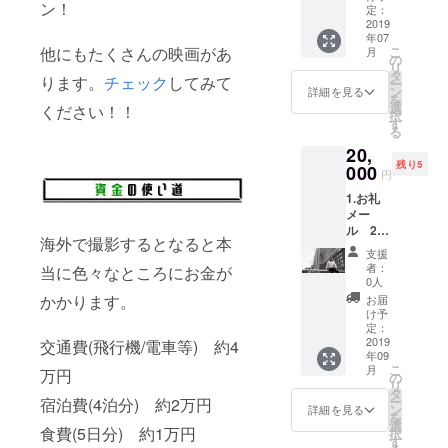
ン！
レイを
い。 2.
定：
プレゼ
2019
完成し
年07
ント 1.
た映画
こ
他にもたくさんの映画があ
月
お礼の
のエン
の
リ
メッ
ドロー
タ
ります。
チェック
してみて
ー
セージ
ルに
ン
詳細を見る
を
をメー
Special
選
ください！！
択
ルでお
Thanks
す
る
送りし
として
20,
ます。
お名前
残り5
竹田と
000
を載せ
円
三木の
ます。
1.お礼
二人か
お好き
メー
らラン
な名前
ル 2.
ダムに
で構い
海外で撮影するとなると本
エンド
お送り
ませ
支援
ロール
するの
ん。 ※
者：
当に色々なところにお金が
に名前
で文面
支援
0人
を 3.
はそれ
時、必
かかります。
お届
ブルー
ぞれ異
ず備考
け予
レイ
なりま
定：
欄にご
4.オリ
2019
す。ご
交通費(飛行機/電車等) 約4
希望の
年09
ジナルT
了承く
お名前
こ
月
万円
シャツ
ださ
の
をご記
リ
1.お礼
い。 2.
タ
入くだ
ー
宿泊費(4泊分) 約2万円
のメッ
完成し
ン
さい。
詳細を見る
を
セージ
た映画
選
記入の
食費(5日分) 約1万円
択
をメー
のエン
す
ない場