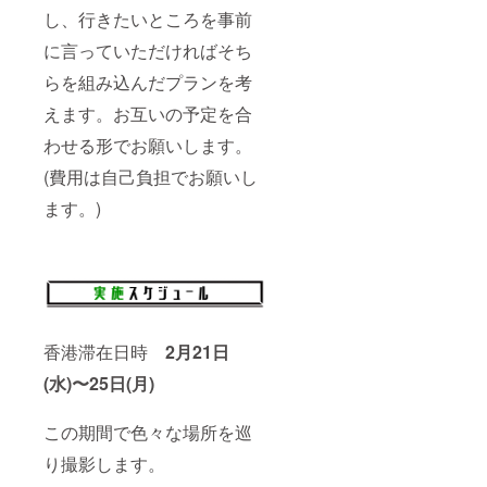
れば相
ろを事
し、行きたいところを事前
談受け
前に
付けま
言って
に言っていただければそち
す。サ
いただ
イズはS
ければ
らを組み込んだプランを考
M Lで
そちら
す。 ご
を組み
えます。お互いの予定を合
希望の
込んだ
わせる形でお願いします。
品のサ
プラン
イズ・
を考え
(費用は自己負担でお願いし
色を備
ます。
考欄に
お互い
ます。)
記載し
の予定
ていた
を合わ
だきま
せる形
すよう
でお願
お願い
いしま
いたし
す。 (費
ます 5.
用は自
僕たち
己負担
香港滞在日時
2月21日
の映画
でお願
撮影に
いしま
(水)〜25日(月)
一日参
す。)
加でき
ます。
この期間で色々な場所を巡
交通費
は往復1
り撮影します。
万円ま