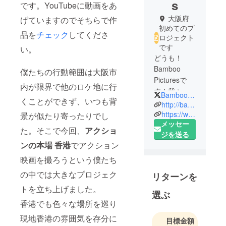
s
です。YouTubeに動画をあ
大阪府
げていますのでそちらで作
初めてのプ
品を
チェック
してくださ
ロジェクト
です
い。
どうも！
Bamboo
僕たちの行動範囲は大阪市
Picturesで
内が限界で他のロケ地に行
す！我々は
Bamboo_pictures
くことができず、いつも背
映画をメイ
http://bamboo-pictures.com
ンに映像製
https://www.youtube.com/c/BambooPictures
景が似たり寄ったりでし
メッセー
作を行って
た。そこで今回、
アクショ
ジを送る
いるグルー
ンの本場 香港
でアクション
プです。
YouTubeに
映画を撮ろうという僕たち
動画をあげ
の中では大きなプロジェク
リターンを
ていますの
トを立ち上げました。
でそちらで
選ぶ
作品を
香港でも色々な場所を巡り
チェックし
現地香港の雰囲気を存分に
目標金額
てくださ