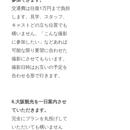
頂きま
左右さ
色を原
す。非
れるの
則とし
交通費は往復1万円まで負担
売品の
で未定
ます
リー
です。
が、要
します。見学、スタッフ、
ダー竹
が盛り
望があ
キャストどの立ち位置でも
田がデ
だくさ
れば相
ザイン
んの内
談受け
構いません。「こんな撮影
した
容にさ
付けま
Bambo
せてい
す。サ
に参加したい」などあれば
o
ただき
イズはS
Picture
ます。
M Lで
可能な限り要望に合わせた
sのT
6.大阪
す。 ご
シャツ
観光を
希望の
撮影にさせてもらいます。
をプレ
一日案
品のサ
ゼント
内させ
撮影日時はお互いの予定を
イズ・
させて
ていた
色を備
合わせる形で行きます。
頂きま
だきま
考欄に
す。色
す。完
記載し
はブ
全にプ
ていた
ラック/
ランを
だきま
ホワイ
丸投げ
すよう
ト/グ
してい
お願い
6.大阪観光を一日案内させ
レーの3
ただい
いたし
色を原
ても構
ます
ていただきます。
則とし
いませ
ます
んし、
完全にプランを丸投げして
が、要
行きた
いただいても構いません
望があ
いとこ