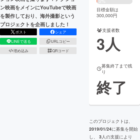
2%
ン映画をメインにYouTubeで映画
目標金額は
まちづくり・地域活性化
300,000円
を製作しており、海外撮影という
プロジェクトを企画しました！
支援者数
CAMPFIRE for Social Good
CAMPFIRE Creation
ポスト
シェア
3
人
CAMPFIREふるさと納税
machi-ya
コミュニティ
LINEで送る
URLコピー
埋め込み
QRコード
募集終了まで残
り
終了
このプロジェクトは、
2019/01/24
に募集を開始
し、
3
人の支援により