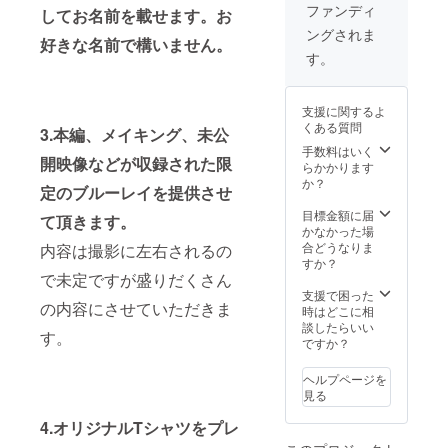
ん。 ※
ださ
本編、
だくさ
ファンディ
してお名前を載せます。お
支援
い。 2.
メイキ
んの内
ングされま
時、必
完成し
ング、
容にさ
好きな名前で構いません。
ず備考
た映画
未公開
せてい
す。
欄にご
のエン
映像な
ただき
希望の
ドロー
どが収
ます。
お名前
ルに
録され
支援に関するよ
をご記
Special
た限定
くある質問
入くだ
Thanks
3.本編、メイキング、未公
のブ
さい。
として
ルーレ
手数料はいく
開映像などが収録された限
記入の
お名前
イを提
らかかります
ない場
を載せ
供させ
か？
定のブルーレイを提供させ
合は
ます。
て頂き
CAMPF
お好き
ます。
目標金額に届
て頂きます。
IREの
な名前
内容は
かなかった場
ユー
で構い
撮影に
合どうなりま
内容は撮影に左右されるの
ザー名
ませ
左右さ
すか？
を掲載
ん。 ※
で未定ですが盛りだくさん
れるの
いたし
支援
で未定
支援で困った
の内容にさせていただきま
ます。
時、必
です。
時はどこに相
ご了承
ず備考
が盛り
談したらいい
す。
くださ
欄にご
だくさ
ですか？
い。 3.
希望の
んの内
本編、
お名前
容にさ
ヘルプページを
メイキ
をご記
せてい
見る
ング、
入くだ
ただき
未公開
さい。
ます。
4.オリジナルTシャツをプレ
映像な
記入の
4.オリ