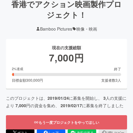
香港でアクション映画製作プロ
ジェクト！
Bamboo Pictures
映像・映画
現在の支援総額
7,000
円
終了
2
%達成
目標金額
300,000
円
支援者数
3
人
このプロジェクトは、
2019/01/24
に募集を開始し、
3
人の支援に
より
7,000
円の資金を集め、
2019/02/17
に募集を終了しました
もう一度プロジェクトをやってほしい
ポスト
シェア
LINEで送る
URLコピー