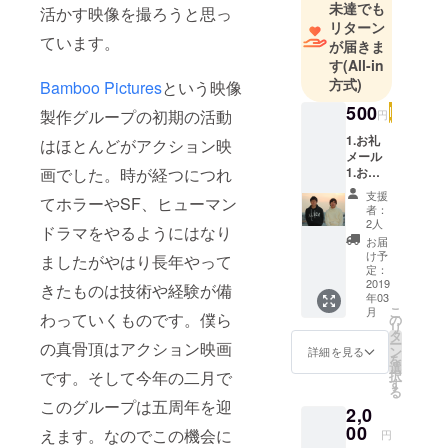
未達でも
活かす映像を撮ろうと思っ
い。
リターン
ています。
が届きま
す
(All-in
方式)
Bamboo Pictures
という映像
500
製作グループの初期の活動
円
1.お礼
はほとんどがアクション映
メール
1.お礼
画でした。時が経つにつれ
のメッ
支援
てホラーやSF、ヒューマン
セージ
者：
をメー
2人
ドラマをやるようにはなり
ルでお
お届
送りし
け予
ましたがやはり長年やって
ます。
定：
竹田と
2019
きたものは技術や経験が備
年03
三木の
こ
月
二人か
わっていくものです。僕ら
の
リ
らラン
タ
ー
の真骨頂はアクション映画
ダムに
ン
詳細を見る
を
お送り
選
択
です。そして今年の二月で
するの
す
る
で文面
このグループは五周年を迎
2,0
はそれ
ぞれ異
00
えます。なのでこの機会に
円
なりま