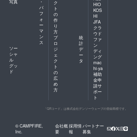
写真
・
ク
HIO
パ
ト
KOS
フ
の
HI
ォ
作
JFA
ー
り
クラ
マ
方
ウド
ン
プ
統
ファ
ス
ロ
計
ン
ソー
ジ
デ
ディ
シャ
ェ
ー
ング
ル
ク
タ
mac
グッ
ト
hi-ya
ド
の
補助
広
金申
め
請サ
方
ポー
ト
「QRコード」は株式会社デンソーウェーブの登録商標です。
© CAMPFIRE,
会社概
採用情
パートナー
Inc.
要
報
募集