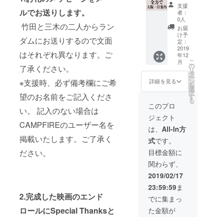
二人か
エンド
ます。
ザー名
支援
らラン
ロール
お好き
ルでお送りします。
を掲載
者：
ダムに
に名前
な名前
いたし
0人
お送り
を 3.
竹田と三木の二人からラン
で構い
ます。
お届
するの
ブルー
ませ
ご了承
け予
ダムにお送りするので文面
で文面
レイ 6.
ん。 ※
定：
くださ
はそれ
大阪1日
2019
支援
い。 3.
はそれぞれ異なります。ご
年12
ぞれ異
案内 1.
時、必
本編、
こ
月
なりま
お礼の
ず備考
の
メイキ
了承ください。
リ
す。ご
メッ
欄にご
タ
ング、
ー
了承く
セージ
希望の
ン
未公開
※支援時、必ず備考欄にご希
詳細を見る
を
ださ
をメー
お名前
選
映像な
択
い。 2.
ルでお
望のお名前をご記入くださ
をご記
す
どが収
る
完成し
送りし
入くだ
録され
このプロ
い。 記入のない場合は
た映画
ます。
さい。
た限定
ジェクト
のエン
竹田と
記入の
のブ
CAMPFIREのユーザー名を
ドロー
三木の
ない場
ルーレ
は、
All-In方
ルに
二人か
合は
イを提
掲載いたします。ご了承く
式
です。
Special
らラン
CAMPF
供させ
Thanks
ダムに
IREの
て頂き
目標金額に
ださい。
として
お送り
ユー
ます。
関わらず、
お名前
するの
ザー名
内容は
を載せ
で文面
を掲載
撮影に
2019/02/17
ます。
はそれ
いたし
左右さ
23:59:59
ま
お好き
ぞれ異
ます。
れるの
2.完成した映画のエンド
な名前
なりま
ご了承
で未定
でに集まっ
で構い
す。ご
くださ
です。
ロールにSpecial Thanksと
た金額が
ませ
了承く
い。 3.
が盛り