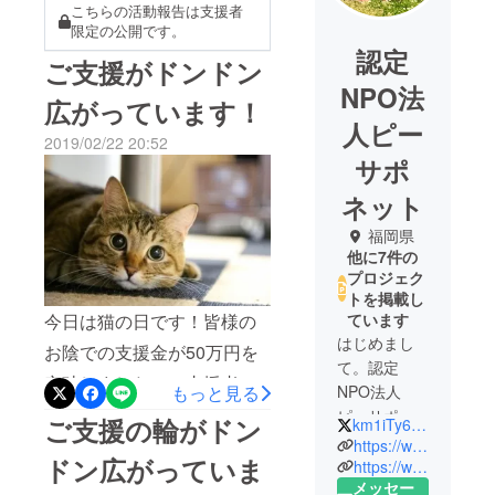
こちらの活動報告は支援者
限定の公開です。
認定
ご支援がドンドン
NPO法
広がっています！
人ピー
2019/02/22 20:52
サポ
ネット
福岡県
他に7件の
プロジェク
トを掲載し
今日は猫の日です！皆様の
ています
はじめまし
お陰での支援金が50万円を
て。認定
突破しました！ご支援者も
もっと見る
NPO法人
67名になり、プロジェクト
ピーサポ
ご支援の輪がドン
km1iTy6LVKLcdLy
ネットの藤
終了までに何とか100名を達
https://www.p-sapo.jp/
ドン広がっていま
野と申しま
https://www.facebook.com/Psapo.net/
成できたらと思っています
メッセー
す。