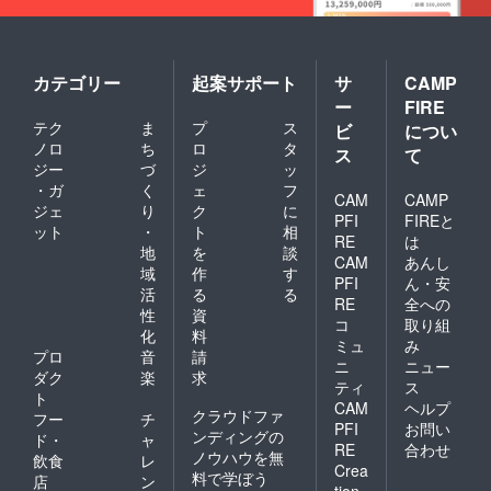
支援が
可能で
す。 ※
ＨＰへ
のお名
カテゴリー
起案サポート
サ
CAMP
前掲載
ー
FIRE
は7月以
テク
ま
プ
ス
降にな
ビ
につい
りま
ノロ
ち
ロ
タ
ス
て
す。
ジー
づ
ジ
ッ
・ガ
く
ェ
フ
CAM
CAMP
ジェ
り
ク
に
PFI
FIREと
ット
・
ト
相
RE
は
地
を
談
CAM
あんし
域
作
す
PFI
ん・安
活
る
る
RE
全への
性
資
コ
取り組
化
料
ミュ
み
プロ
音
請
ニ
ニュー
ダク
楽
求
ティ
ス
ト
CAM
ヘルプ
クラウドファ
フー
チ
PFI
お問い
ンディングの
ド・
ャ
RE
合わせ
ノウハウを無
飲食
レ
Crea
料で学ぼう
店
ン
tion