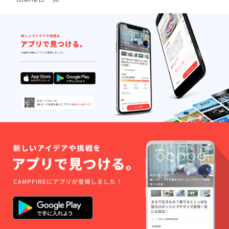
動ＨＰ
てのご
やブロ
支援が
グへの
可能で
リンク
す。 ※
をご希
ＨＰへ
望の方
のお名
は、備
前掲載
考欄に
は7月以
必ずＵ
降にな
ＲＬを
りま
ご記載
す。
くださ
い。お
名前に
リンク
を貼ら
せてい
ただき
ます。
※リター
ンは複
数口、
又は他
のリ
ターン
と組み
合わせ
てのご