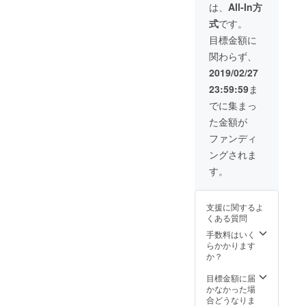
ム可）
スト
る団体
は、
All-In方
数口、
〇活動
カード5
さまや
又は他
式
です。
ＨＰや
枚セッ
ワン
のリ
ブログ
ト ※
ちゃん
目標金額に
ターン
へリン
ニック
サーク
と組み
関わらず、
ク掲載
ネーム
ル、猫
合わせ
（保護
をご希
ちゃん
2019/02/27
てのご
団体様
望の方
サーク
支援が
23:59:59
ま
やワン
は、必
ルの活
可能で
ちゃん
ず備考
動ＨＰ
でに集まっ
す。
サーク
欄にご
やブロ
た金額が
ル・猫
希望の
グへの
ちゃん
ニック
リンク
ファンディ
サーク
ネーム
をご希
ングされま
ル可）
をご記
望の方
〇ピー
載くだ
は、備
す。
サポ
さい。
考欄に
ネット
※保護活
必ずＵ
オリジ
動をさ
ＲＬを
支援に関するよ
ナルポ
れてい
ご記載
くある質問
スト
る団体
くださ
カード
さまや
手数料はいく
い。お
８枚
ワン
らかかります
名前に
セット
ちゃん
か？
リンク
〇フィ
サーク
を貼ら
トン
ル、猫
目標金額に届
せてい
チット
ちゃん
かなかった場
ただき
消臭剤
サーク
合どうなりま
ます。