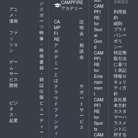
各種規定
CAMPFIRE
ジ
CAM
アカデミー
アニ
ス
利用規
PFI
メ・
ポ
約
RE
漫画
ー
CA
説
細則
for
ツ
MP
明
プライ
Soci
ファ
映
FI
会
バシー
al
ッ
像
RE
・
ポリ
Goo
ショ
・
ア
相
シー
d
ン
映
カ
談
特定商
CAM
画
デ
会
取引法
PFI
ゲー
書
ミ
に基づ
RE
ム・
籍
ー
く表記
for
サー
・
と
情報セ
Ente
ビス
雑
は
キュリ
rtain
開発
誌
ク
サ
ティ方
men
出
ラ
ポ
針
t
版
ウ
ー
反社基
CAM
ビジ
ビ
ド
ト
本方針
PFI
ネ
ュ
フ
サ
カスタ
RE
ス・
ー
ァ
ー
マーハ
for
起業
テ
ン
ビ
ラスメ
Spor
ィ
デ
ス
ントに
ts
ー
ィ
対する
CAM
・