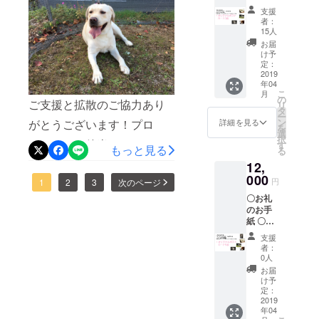
できる環境
とても有り難い事ですが、
ジェクトも残りわずかとな
リジナ
ク掲載
支援
が広まる事
ルポス
（保護
者：
それよりも、沢山の方に
りましたが、引き続きご支
トカー
団体様
を切に願っ
15人
ド1枚
やワン
我々の活動内容をご理解頂
援のほどよろしくお願いし
お届
ています。
〇ピー
ちゃん
け予
き、そして認知してもらう
サポ
ます！
サーク
定：
ネット
2019
ル・猫
事も、とても有り難いで
年04
のサ
ちゃん
こ
月
ポー
サーク
の
す！プロジェクトも残すと
ご支援と拡散のご協力あり
リ
ターと
ル可）
タ
ー
してＨ
※ニック
ころ、あと10日です！最後
ン
がとうございます！プロ
詳細を見る
を
Ｐにお
ネーム
選
択
まで一人でも多くの理解者
ジェクトも後半になりまし
名前を
をご希
す
もっと見る
る
掲載
望の方
を増やすために頑張ります
たが、引き続きご協力お願
12,
（ニッ
は、必
クネー
000
ず備考
ので、皆さんのお力もお貸
円
いします！2月19日には地元
1
2
3
次のページ
ム可）
欄にご
〇お礼
〇活動
希望の
しください！
福岡のLOVEFMに生出演し
のお手
ＨＰや
ニック
紙 〇オ
ます！高齢者とペットとの
ブログ
ネーム
リジナ
へリン
をご記
支援
共生の重要性や我々の活動
ルポス
ク掲載
載くだ
者：
トカー
（保護
さい。
0人
内容をラジオの電波に乗せ
ド1枚
団体様
※保護活
お届
〇ピー
やワン
動をさ
け予
て沢山の方にお伝えしたい
サポ
ちゃん
定：
れてい
ネット
2019
と思っています！我々の力
サーク
る団体
年04
のサ
ル・猫
さまや