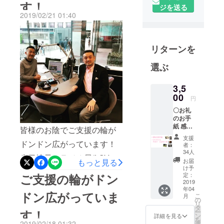
す！
ので、引き続き皆様のご支
ジを送る
2015年12月
2019/02/21 01:40
援とご協力をお願いしま
からラブラ
ドールの
す！
ピースが新
リターンを
しい家族と
なり、ペッ
選ぶ
トに関する
様々な問題
3,5
00
が気になり
円
始めまし
〇お礼
た。そして
のお手
紙 感謝
皆様のお陰でご支援の輪が
いつしか、
を込め
支援
自分にでき
たお手
ドンドン広がっています！
者：
紙をを
ることはな
34人
先日地元のラジオ局(LOVE
送らせ
お届
もっと見る
いだろうか
ていた
け予
FM)から出演依頼がきまし
と考え出し
だきま
定：
ご支援の輪がドン
す。更
2019
て、2017年
て、早速出演してきまし
年04
にピー
ドン広がっていま
11月にNPO
こ
月
サポ
た！リスナーの方からの反
の
リ
法人ピーサ
ネット
タ
す！
ー
響もよく、我々の活動を
オリジ
ン
詳細を見る
ポネットを
を
ナルポ
2019/02/18 01:32
選