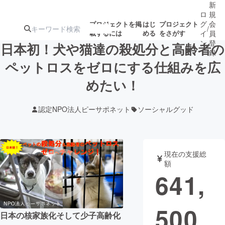
新
ロ
規
グ
会
プロジェクトを掲
はじ
プロジェクト
/
載するには
める
をさがす
イ
員
ン
登
日本初！犬や猫達の殺処分と高齢者の
録
ペットロスをゼロにする仕組みを広
めたい！
人気のプロ
注目のリ
注目の新着プロ
募集終了が近いプ
もうすぐ公開
ジェクト
ターン
ジェクト
ロジェクト
されます
認定NPO法人ピーサポネット
ソーシャルグッド
アート・写真
音楽
現在の支援総
テクノロジー・ガジェット
ゲーム・サ
額
641,
映像・映画
書籍・雑誌
500
日本の核家族化そして少子高齢化
ビジネス・起業
チャレンジ