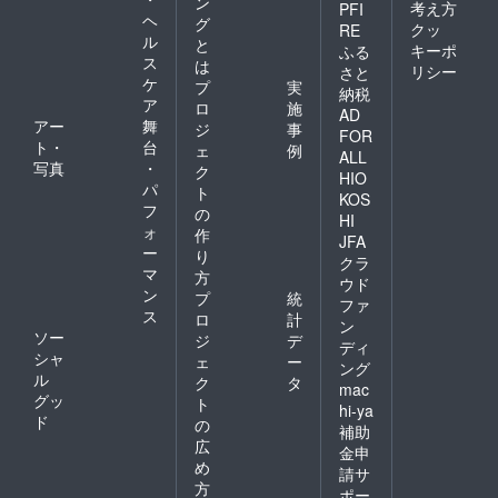
ン
考え方
PFI
ヘ
グ
クッ
RE
ル
と
キーポ
ふる
ス
は
リシー
さと
ケ
プ
実
納税
ア
ロ
施
AD
アー
舞
ジ
事
FOR
ト・
台
ェ
例
ALL
写真
・
ク
HIO
パ
ト
KOS
フ
の
HI
ォ
作
JFA
ー
り
クラ
マ
方
ウド
ン
プ
統
ファ
ス
ロ
計
ン
ソー
ジ
デ
ディ
シャ
ェ
ー
ング
ル
ク
タ
mac
グッ
ト
hi-ya
ド
の
補助
広
金申
め
請サ
方
ポー