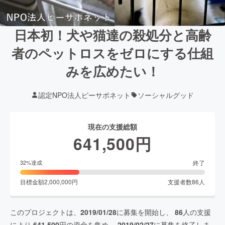
日本初！犬や猫達の殺処分と高齢
者のペットロスをゼロにする仕組
みを広めたい！
認定NPO法人ピーサポネット
ソーシャルグッド
現在の支援総額
641,500
円
終了
32
%達成
目標金額
2,000,000
円
支援者数
86
人
このプロジェクトは、
2019/01/28
に募集を開始し、
86
人の支援
により
641,500
円の資金を集め、
2019/02/27
に募集を終了しま