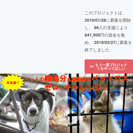
このプロジェクトは、
2019/01/28
に募集を開始
し、
86
人の支援により
641,500
円の資金を集
め、
2019/02/27
に募集を
終了しました
もう一度プロジェク
トをやってほしい