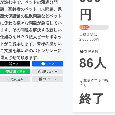
が進む中で、ペットの殺処分問
円
題、高齢者のペットロス問題、保
まちづくり・地域活性化
護犬保護猫の里親問題などペット
に係わる様々な問題が急増してい
CAMPFIRE for Social Good
CAMPFIRE Creation
32%
ます。その問題を解決する新しい
CAMPFIREふるさと納税
machi-ya
コミュニティ
目標金額は
仕組みをＮＰＯ法人ピーサポネッ
2,000,000円
トがご提案します。皆様の温かい
ご支援を尊い命のバトンリレーに
支援者数
86
人
還元させて頂きます。
ポスト
シェア
LINEで送る
URLコピー
埋め込み
QRコード
募集終了まで残
り
終了