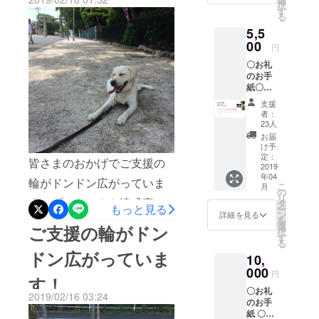
知ってもらう良い機会でし
択
設立し、
スト
す
る
カード
2019年8月に
た！ペットの殺処分に関し
5,5
を同封
福岡市から
させて
00
ては皆さん問題意識は持っ
円
公益認定法
いただ
ているけど、果たしてどう
〇お礼
きま
人の証とな
のお手
す。 ※
やって解決したら良いのか
る証となる
紙〇オ
リター
リジナ
認定NPO法
ンは複
分からないという事が現実
支援
ルポス
数口、
者：
人として認
トカー
又は他
です。問題解決するにはど
23人
定を受け
ド1枚〇
のリ
お届
こでその対策を打つのか！
ピーサ
ターン
て、全国に
け予
ポネッ
と組み
定：
皆さまのおかげでご支援の
「ラブポチ
という事ですが、出口の部
トのサ
2019
合わせ
年04
信託®」を普
ポー
てのご
輪がドンドン広がっていま
分では様々な策を取ってい
こ
月
ターと
支援が
の
及していま
リ
してＨ
す！プロジェクト達成率は
可能で
タ
るところはありますが、
もっと見る
ー
す。
Ｐにお
す。
ン
詳細を見る
を
21%ですが、Facebookの
我々は入口から対策を打つ
名前を
ラブポチ信
選
ご支援の輪がドン
択
掲載
す
託®の普及活
シェア数は1270件を超えて
る
やり方です！とにかく飼い
（ニッ
ドン広がっていま
動を通し
10,
クネー
います！団体としては少し
主が責任ある飼い方さえす
ム可）
000
て、人と
円
す！
〇活動
でも多くの資金が集まれば
れば、最悪の事態はある程
ペットが心
〇お礼
ＨＰや
2019/02/16 03:24
運営がしやすくなるので、
のお手
度免れるはずです！プロ
豊かに生活
ブログ
紙 〇オ
へリン