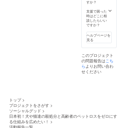
（ミニ
ルの活
すか？
※リター
ボト
動ＨＰ
ンは複
ル） ※
やブロ
支援で困った
数口、
ニック
グへの
時はどこに相
又は他
ネーム
リンク
談したらいい
のリ
をご希
をご希
ですか？
ターン
望の方
望の方
と組み
は、必
は、備
合わせ
ヘルプページを
ず備考
考欄に
てのご
見る
欄にご
必ずＵ
支援が
希望の
ＲＬを
可能で
ニック
ご記載
す。 ※
このプロジェクト
ネーム
くださ
ＨＰへ
の問題報告は
こち
をご記
い。お
のお名
載くだ
ら
よりお問い合わ
名前に
前掲載
さい。
リンク
は7月以
せください
※保護活
を貼ら
降にな
動をさ
せてい
りま
れてい
ただき
す。
る団体
ます。
さまや
※リター
ワン
ンは複
トップ
>
ちゃん
数口、
プロジェクトをさがす
>
サーク
又は他
ソーシャルグッド
>
ル、猫
のリ
ちゃん
日本初！犬や猫達の殺処分と高齢者のペットロスをゼロにす
ターン
サーク
と組み
る仕組みを広めたい！
>
ルの活
合わせ
活動報告一覧