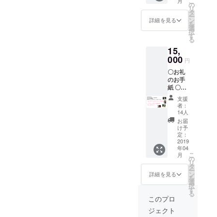
こ
月
だけでは、救えない命があ
ポー
ちゃん
の
ワン
リ
ターと
サーク
タ
ちゃん
ります！是非とも皆様の温
ー
してＨ
ル可）
ン
サーク
詳細を見る
を
Ｐにお
〇ピー
選
ル、猫
かいご支援で一つでも多く
択
名前を
サポ
す
ちゃん
る
掲載
の命を救って下さい！ そし
ネット
サーク
15,
（ニッ
オリジ
ルの活
て本当の意味の豊かな日本
クネー
000
ナルポ
動ＨＰ
円
ム可）
スト
やブロ
にしましょう！
〇お礼
〇活動
カード3
グへの
のお手
ＨＰや
枚セッ
リンク
紙 〇オ
ブログ
ト ※
をご希
リジナ
へリン
ニック
望の方
支援
ルポス
ク掲載
ネーム
は、備
者：
トカー
（保護
をご希
14人
考欄に
ド1枚
団体様
望の方
必ずＵ
お届
〇ピー
やワン
は、必
け予
ＲＬを
サポ
ちゃん
定：
ず備考
ご記載
ネット
2019
サーク
欄にご
くださ
年04
のサ
ル・猫
希望の
い。お
こ
月
ポー
ちゃん
の
ニック
名前に
リ
ターと
サーク
タ
ネーム
リンク
ー
してＨ
ル可）
ン
をご記
詳細を見る
を貼ら
を
Ｐにお
〇ピー
選
載くだ
せてい
択
名前を
サポ
す
さい。
ただき
る
掲載
ネット
※保護活
このプロ
ます。
（ニッ
オリジ
動をさ
※リター
ジェクト
クネー
ナルポ
れてい
ンは複