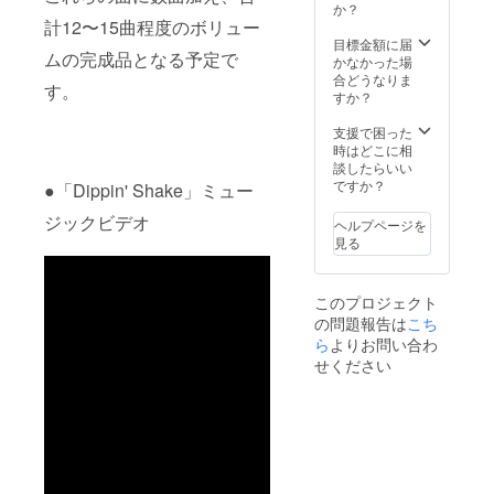
か？
計12〜15曲程度のボリュー
目標金額に届
ムの完成品となる予定で
かなかった場
合どうなりま
す。
すか？
支援で困った
時はどこに相
談したらいい
ですか？
●「Dippin' Shake」ミュー
ジックビデオ
ヘルプページを
見る
このプロジェクト
の問題報告は
こち
ら
よりお問い合わ
せください