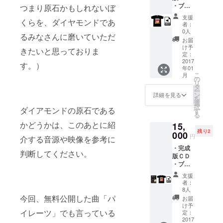
・ブッ
トブッ
つまり原石かもしれないぼ
クレッ
ク
支援
くらを、ダイヤモンドであ
トにク
（20P
者：
レジッ
〜24P
0人
るみなさんに磨いていただ
ト(CD
程度予
お届
に封入
定）ー
け予
きたいと思っておりま
される
（写真
定：
ブック
2017
は仮デ
す。）
年01
レット
ザイン
こ
月
にゆる
です）
の
リ
ふわ
・WAV
タ
ー
ギャン
データ
ン
詳細を見る
を
グの一
・WAV
選
択
員とし
ダイアモンドの原石である
データ
す
る
て名前
（アカ
かどうかは、このあとに紹
15,
が載り
ペラ）
残り2
ます) ・
000
・WAV
円
介する音源や映像を参考に
ポスト
データ
・完成
カード
（イン
判断してください。
版ＣＤ
・オリ
スト）
・ブッ
ジナルT
クレッ
シャツ
支援
トにク
（写真
者：
レジッ
は仮デ
8人
ト(CD
ザイン
今回、無料公開した曲「パ
お届
に封入
です）
け予
される
イレーツ」でも言っている
・WAV
定：
ブック
2017
データ