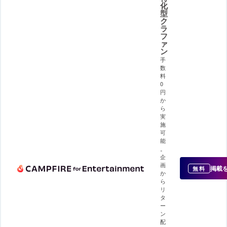
化
型
ク
ラ
フ
ァ
ン
手
数
料
0
円
か
ら
実
施
可
能
。
企
画
掲載
無料
か
ら
リ
タ
ー
ン
配