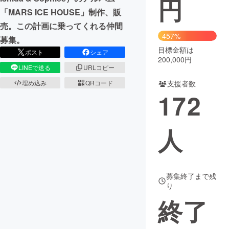
円
「MARS ICE HOUSE」制作、販
まちづくり・地域活性化
売。この計画に乗ってくれる仲間
457%
募集。
目標金額は
CAMPFIRE for Social Good
CAMPFIRE Creation
ポスト
シェア
200,000円
CAMPFIREふるさと納税
machi-ya
コミュニティ
LINEで送る
URLコピー
支援者数
埋め込み
QRコード
172
人
募集終了まで残
り
終了