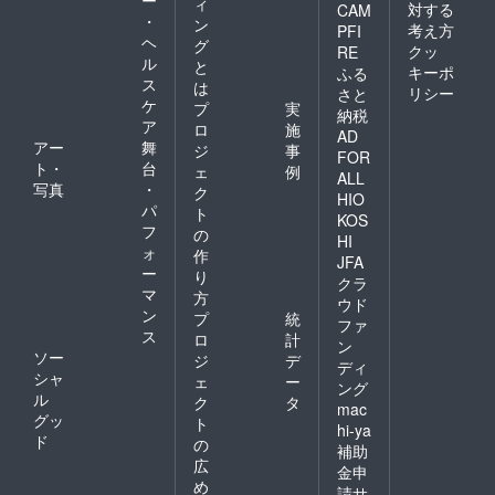
ー
ィ
対する
CAM
・
ン
考え方
PFI
ヘ
グ
クッ
RE
ル
と
キーポ
ふる
ス
は
リシー
さと
ケ
プ
実
納税
ア
ロ
施
AD
アー
舞
ジ
事
FOR
ト・
台
ェ
例
ALL
写真
・
ク
HIO
パ
ト
KOS
フ
の
HI
ォ
作
JFA
ー
り
クラ
マ
方
ウド
ン
プ
統
ファ
ス
ロ
計
ン
ソー
ジ
デ
ディ
シャ
ェ
ー
ング
ル
ク
タ
mac
グッ
ト
hi-ya
ド
の
補助
広
金申
め
請サ