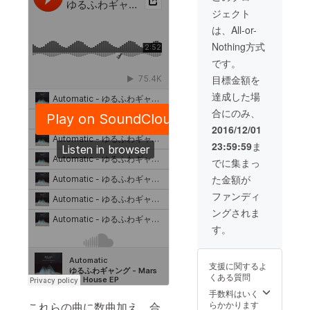
ます) ・
です）
ジェクト
ポスト
・WAV
カード
データ
は、All-or-
・アー
・WAV
Nothing方式
トブッ
データ
ク
（アカ
です。
（20P
ペラ）
目標金額を
〜24P
・WAV
程度予
データ
達成した場
定）ー
（イン
合にのみ、
（写真
スト）
は仮デ
2016/12/01
ザイン
23:59:59
ま
です）
でに集まっ
た金額が
ファンディ
ングされま
す。
支援に関するよ
くある質問
手数料はいく
らかかります
これらの曲に数曲加え、合