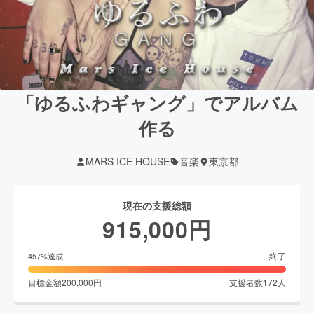
「ゆるふわギャング」でアルバム
作る
MARS ICE HOUSE
音楽
東京都
現在の支援総額
915,000
円
終了
457
%達成
目標金額
200,000
円
支援者数
172
人