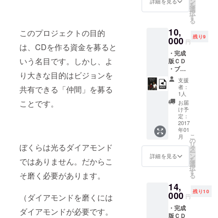
ン
詳細を見る
を
グの一
選
択
員とし
す
る
て名前
10,
が載り
このプロジェクトの目的
残り9
ます) ・
000
円
は、CDを作る資金を募ると
ポスト
・完成
カード
いう名目です。しかし、よ
版ＣＤ
・アー
・ブッ
トブッ
り大きな目的はビジョンを
クレッ
ク
支援
トにク
（20P
者：
共有できる「仲間」を募る
レジッ
〜24P
1人
ト(CD
程度予
ことです。
お届
に封入
定）ー
け予
される
（写真
定：
ブック
2017
は仮デ
年01
レット
ザイン
こ
月
にゆる
です）
の
リ
ぼくらは光るダイアモンド
ふわ
・オリ
タ
ー
ギャン
ジナルT
ン
詳細を見る
を
ではありません。だからこ
グの一
シャツ
選
択
員とし
（写真
す
そ磨く必要があります。
る
て名前
は仮デ
14,
が載り
ザイン
残り10
ます) ・
000
です）
（ダイアモンドを磨くには
円
ポスト
・完成
カード
ダイアモンドが必要です。
版ＣＤ
・アー