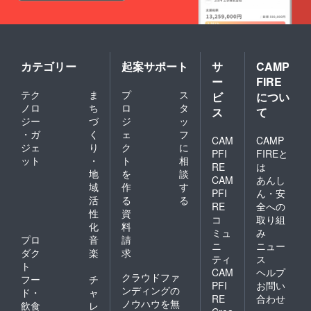
カテゴリー
起案サポート
サ
CAMP
ー
FIRE
テク
ま
プ
ス
ビ
につい
ノロ
ち
ロ
タ
ス
て
ジー
づ
ジ
ッ
・ガ
く
ェ
フ
CAM
CAMP
ジェ
り
ク
に
PFI
FIREと
ット
・
ト
相
RE
は
地
を
談
CAM
あんし
域
作
す
PFI
ん・安
活
る
る
RE
全への
性
資
コ
取り組
化
料
ミュ
み
プロ
音
請
ニ
ニュー
ダク
楽
求
ティ
ス
ト
CAM
ヘルプ
クラウドファ
フー
チ
PFI
お問い
ンディングの
ド・
ャ
RE
合わせ
ノウハウを無
飲食
レ