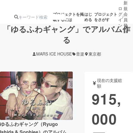
新
ロ
規
グ
会
プロジェクトを掲
はじ
プロジェクト
/
載するには
める
をさがす
イ
員
ン
登
「ゆるふわギャング」でアルバム作
録
る
人気のプロ
注目のリ
注目の新着プロ
募集終了が近いプ
もうすぐ公開
MARS ICE HOUSE
音楽
東京都
ジェクト
ターン
ジェクト
ロジェクト
されます
アート・写真
音楽
現在の支援総
額
915,
テクノロジー・ガジェット
ゲーム・サ
000
映像・映画
書籍・雑誌
ゆるふわギャング（Ryugo
ビジネス・起業
チャレンジ
Ishida & Sophiee）のアルバム