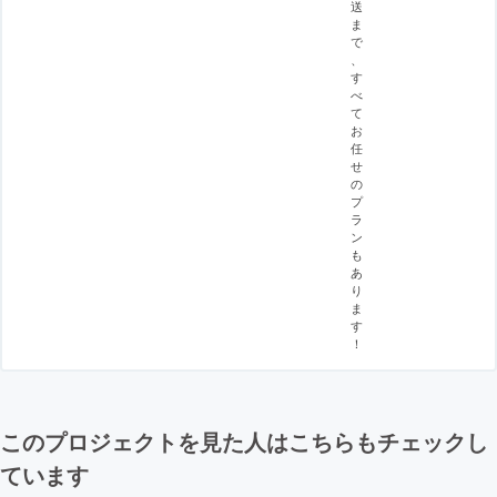
送
ま
で
、
す
べ
て
お
任
せ
の
プ
ラ
ン
も
あ
り
ま
す
！
このプロジェクトを見た人はこちらもチェックし
ています