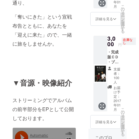
通り、
年01
レット
・WAV
こ
月
にゆる
データ
の
リ
ふわ
（アカ
タ
「奪いにきた」という宣戦
ー
ギャン
ペラ）
ン
詳細を見る
を
グの一
・WAV
選
布告とともに、あなたを
択
員とし
データ
す
る
て名前
（イン
「迎えに来た」ので、一緒
3,0
が載り
スト）
在庫な
ます) ・
00
に旅をしませんか。
し
円
ポスト
・完成
カード
版ＣＤ
・アー
・ブッ
トブッ
クレッ
ク
支援
トにク
（20P
者：
レジッ
〜24P
100
▼音源・映像紹介
ト(CD
程度予
人
に封入
定）ー
お届
される
（写真
け予
ブック
定：
は仮デ
ストリーミングでアルバム
2017
レット
ザイン
年01
にゆる
です）
の前半部分をEPとして公開
こ
月
ふわ
の
・オリ
リ
ギャン
タ
ジナルT
しております。
ー
グの一
ン
シャツ
詳細を見る
を
員とし
選
（写真
択
て名前
す
は仮デ
る
が載り
ザイン
このプロ