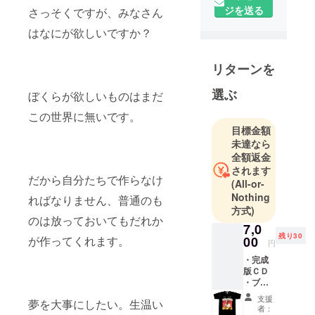
Ryugo Ishida
ジを送る
さっそくですが、みなさん
はなにが欲しいですか？
ディレク
ター
Automatic
リターンを
選ぶ
ぼくらが欲しいものはまだ
この世界に無いです。
目標金額
未達なら
全額返金
されます
だから自分たちで作らなけ
(All-or-
Nothing
ればなりません、普通のも
方式)
のは放っておいてもだれか
7,0
残り30
00
が作ってくれます。
円
・完成
版ＣＤ
・ブッ
クレッ
支援
夢を大事にしたい。生温い
トにク
者：