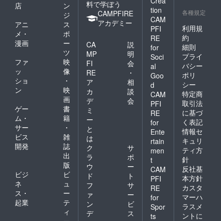
Crea
料で学ぼう
店
ン
tion
各種規定
CAMPFIRE
ジ
CAM
アカデミー
アニ
ス
利用規
PFI
メ・
ポ
約
RE
漫画
ー
CA
説
細則
for
ツ
MP
明
プライ
Soci
ファ
映
FI
会
バシー
al
ッ
像
RE
・
ポリ
Goo
ショ
・
ア
相
シー
d
ン
映
カ
談
特定商
CAM
画
デ
会
取引法
PFI
ゲー
書
ミ
に基づ
RE
ム・
籍
ー
く表記
for
サー
・
と
情報セ
Ente
ビス
雑
は
キュリ
rtain
開発
誌
ク
サ
ティ方
men
出
ラ
ポ
針
t
版
ウ
ー
反社基
CAM
ビジ
ビ
ド
ト
本方針
PFI
ネ
ュ
フ
サ
カスタ
RE
ス・
ー
ァ
ー
マーハ
for
起業
テ
ン
ビ
ラスメ
Spor
ィ
デ
ス
ントに
ts