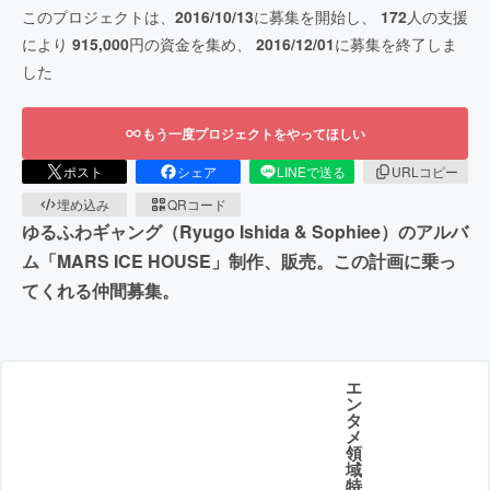
このプロジェクトは、
2016/10/13
に募集を開始し、
172
人の支援
により
915,000
円の資金を集め、
2016/12/01
に募集を終了しま
した
もう一度プロジェクトをやってほしい
ポスト
シェア
LINEで送る
URLコピー
埋め込み
QRコード
ゆるふわギャング（Ryugo Ishida & Sophiee）のアルバ
ム「MARS ICE HOUSE」制作、販売。この計画に乗っ
てくれる仲間募集。
エ
ン
タ
メ
領
域
特