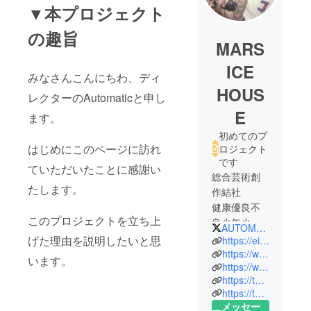
▼本プロジェクト
の趣旨
MARS
ICE
みなさんこんにちわ、ディ
HOUS
レクターのAutomaticと申し
E
ます。
初めてのプ
はじめにこのページに訪れ
ロジェクト
です
ていただいたことに感謝い
総合芸術創
たします。
作結社
健康優良不
このプロジェクトを立ち上
良少年少女
AUTOMATIC_BEAT
げた理由を説明したいと思
https://eif.theshop.jp
フロント
https://www.instagram.com/iamrealsophiee
います。
https://www.instagram.com/ibrk029kids
アーティス
https://twitter.com/sophieespeech
ト
https://twitter.com/DudeFunkaholics
Sophiee
メッセー