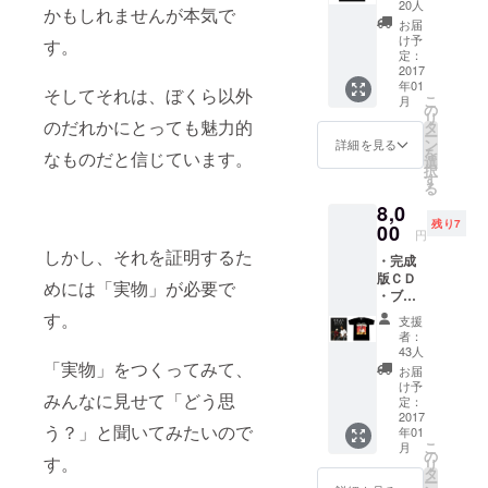
レジッ
20人
かもしれませんが本気で
ト(CD
お届
に封入
け予
す。
される
定：
ブック
2017
年01
レット
そしてそれは、ぼくら以外
こ
月
にゆる
の
リ
ふわ
のだれかにとっても魅力的
タ
ー
ギャン
ン
詳細を見る
を
なものだと信じています。
グの一
選
択
員とし
す
る
て名前
8,0
が載り
残り7
ます) ・
00
円
ポスト
しかし、それを証明するた
・完成
カード
版ＣＤ
・オリ
めには「実物」が必要で
・ブッ
ジナルT
クレッ
シャツ
す。
支援
トにク
（写真
者：
レジッ
は仮デ
43人
ト(CD
「実物」をつくってみて、
ザイン
お届
に封入
です）
け予
みんなに見せて「どう思
される
定：
ブック
2017
う？」と聞いてみたいので
年01
レット
こ
月
にゆる
の
す。
リ
ふわ
タ
ー
ギャン