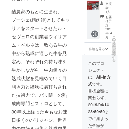
【SEVE
券、
シャル
BBQ券
支援
ROスペ
ロッジ
モーニ
は昼夜
者：
酪農家のもとに生まれ、
シャル
に1泊い
ング×2
1人
どちら
ディ
ただけ
・次回
でもご
お届
ブーシェ(精肉師)としてキャ
ナーペ
る、今
宿泊
け予
利用い
ア券+コ
回だけ
定：
20%OF
ただけ
リアをスタートさせたル・
テージ
2019
の特別
Fクーポ
ます。
年04
宿泊】
企画で
ン ・お
セヴェロの創業者ウィリア
こ
月
[2019年
す。 ・
の
礼のお
リ
5月1日
SEVER
タ
ム・ベルネは、数ある牛の
手紙 ＊
ー
限定1
Oディ
ン
2019年
詳細を見る
を
組]
中から熟成に適した牛を見
ナー券
選
5月1日
択
SEVER
×2 ・コ
す
のみの
る
定め、それぞれの持ち味を
Oスペ
テージ1
ご利用
このプロ
シャル
棟1泊券
となり
生かしながら、牛肉個々の
ジェクト
ディ
（＋2
ます。
ナーと
名様ま
＊
は、
All-In方
熟成状態を見極めていく目
モーニ
で追加
チェッ
式
です。
ングの
宿泊い
クイン
利き力と経験に裏打ちされ
ペア
ただけ
は14時
目標金額に
券、コ
た技術力で、パリ随一の熟
ます）
以降、
関わらず、
テージ
・入浴
ディ
成肉専門ビストロとして、
に1泊い
無料券
ナーは
2019/04/14
ただけ
×2 ・ス
18:00〜
30年以上経った今もなお連
23:59:59
ま
る、今
ペシャ
予定し
回だけ
ルモー
ており
でに集まっ
日多くのパリジャン、世界
の特別
ニング
ます。
た金額が
企画で
×2 ・次
＊朝食
中の肉好きが集う熟成肉界