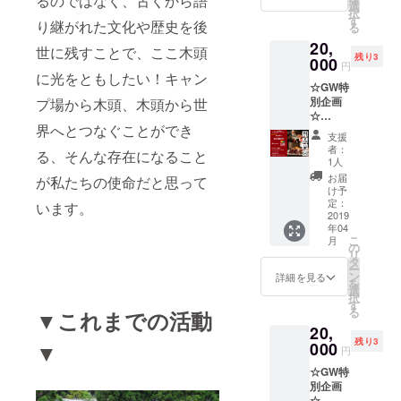
るのではなく、古くから語
（小）1
選
択
棟1泊の
す
り継がれた文化や歴史を後
る
宿泊
20,
に、
世に残すことで、ここ木頭
残り3
BBQペ
000
円
ア券な
に光をともしたい！キャン
☆GW特
どが付
別企画
プ場から木頭、木頭から世
いてく
☆
る、グ
界へとつなぐことができ
【SEVE
ランド
支援
ROスペ
オープ
者：
る、そんな存在になること
シャル
ンを記
1人
ディ
念した
お届
が私たちの使命だと思って
ナーペ
特別な
け予
ア券】
コース
定：
います。
[2019年
2019
です。
年04
4月29日
・テン
こ
月
限定4
ト
の
リ
組]
（小）1
タ
ー
SEVER
張1泊券
ン
詳細を見る
を
Oスペ
（4人
選
択
シャル
までご
す
る
▼これまでの活動
ディ
宿泊可
20,
ナーの
能） ・
残り3
ペア券
▼
000
BBQ券
円
を今回
×2（飲
☆GW特
だけの
み放題
別企画
特別価
付き）
☆