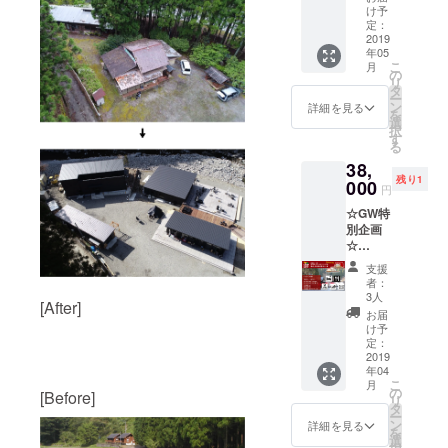
宿泊＋
ロッジ1
年6月1
け予
BBQペ
棟1泊券
定：
日〜
ア券】
2019
・BBQ
2020年
年05
[限定10
券×2
3月31日
こ
月
組] コ
（飲み
の
の期間
リ
テージ1
放題付
タ
にご利
ー
棟1泊の
き） ・
ン
用いた
詳細を見る
を
宿泊
入浴無
選
だけま
択
に、
料券×2
す
す。
る
BBQペ
・朝食
（貸切
38,
ア券が
×2 ・次
時、イ
残り1
付いて
000
回宿泊
ベント
円
くる、
20%OF
開催時
☆GW特
グラン
Fクーポ
を除
別企画
ドオー
ン ・お
く）
☆
プンを
礼のお
※BBQ
【SEVE
記念し
手紙 ＊
券は昼
支援
ROスペ
た特別
合計4名
夜どち
者：
シャル
なコー
様まで
3人
らでも
[After]
ディ
スで
宿泊い
ご利用
お届
ナーペ
す。 ・
ただけ
け予
いただ
ア券+常
コテー
定：
ます。
けま
設テン
2019
ジ1棟1
追加料
す。
年04
ト宿
泊券 ・
金
こ
月
泊】
BBQ券
の
（3,500
[Before]
リ
[2019年
×2 （飲
タ
円/人）
ー
4月29日
み放題
ン
で
詳細を見る
を
限定4
付き）
選
BBQ+