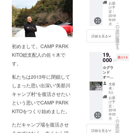
CAMP
る人、
お届
PARK
け予
全ての人が
KITOオ
定：
笑顔になれ
リジナ
2019
年05
ルTシャ
る、奇跡の
こ
月
ツ ・お
の
リ
村を創造し
礼のお
タ
ー
手紙 ・
ます。
ン
詳細を見る
を
宿泊
選
択
10％OF
す
初めまして。CAMP PARK
る
Fクーポ
19,
ン
KITO総支配人の佐々木で
残り10
000
円
す。
☆グラ
ンド
私たちは2013年に閉鎖して
オープ
ンを記
支援
しまった思い出深い”美那川
念☆
者：
【テン
0人
キャンプ村“を復活させたい
ト
お届
（小）
という思いでCAMP PARK
け予
宿泊＋
定：
BBQペ
2019
KITOをつくり始めました。
年05
ア券】
こ
月
[限定10
の
リ
ただキャンプ場を復活させ
組] テン
タ
ー
ト
ン
詳細を見る
を