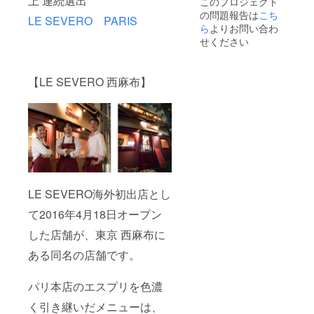
上 連続選出
このプロジェクト
クイン
二人追
の問題報告は
こち
は14時
加され
LE SEVERO PARIS
以降、
ら
よりお問い合わ
る場合
ディ
は合計
せください
ナーは
62,000
18:00〜
円のご
予定し
支援を
【LE SEVERO 西麻布】
ており
お願い
ます。
いたし
＊朝食
ます。
も特別
追加し
メ
忘れて
ニュー
しまっ
の、ガ
た場合
レッ
は、現
ト・
地にて
ド・ノ
ご精算
LE SEVERO海外初出店とし
ルマン
いただ
ディー
きま
て2016年4月18日オープン
をメイ
す。 ＊
ンにご
チェッ
した店舗が、東京 西麻布に
用意い
クイン
たしま
は14時
ある同名の店舗です。
す。
以降、
ディ
パリ本店のエスプリを色濃
ナーは
18:00〜
く引き継いだメニューは、
予定し