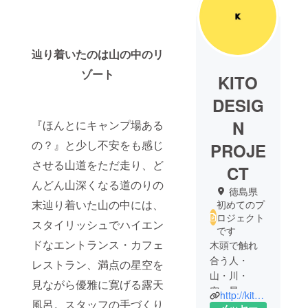
辿り着いたのは山の中のリ
ゾート
KITO
DESIG
N
『ほんとにキャンプ場ある
の？』と少し不安をも感じ
PROJE
させる山道をただ走り、ど
CT
んどん山深くなる道のりの
徳島県
末辿り着いた山の中には、
初めてのプ
ロジェクト
スタイリッシュでハイエン
です
ドなエントランス・カフェ
木頭で触れ
合う人・
レストラン、満点の星空を
山・川・
見ながら優雅に寛げる露天
空・星・柚
http://kito-dh.jp/
風呂。スタッフの手づくり
子が