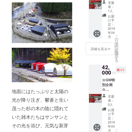
【SEVE
ペア
・スペ
は昼夜
きま
支援
ROスペ
券、常
シャル
どちら
者：
す。 ＊
シャル
設テン
モーニ
1人
でもご
2019年
ディ
トに1泊
ング×2
利用い
お届
6月1
ナーペ
いただ
・次回
け予
ただけ
日〜
ア券
ける、
定：
宿泊
ます。
2020年
+ロッジ
2019
今回だ
20%OF
3月31日
年04
宿泊】
けの特
Fクーポ
の期間
こ
月
[2019年
別企画
の
ン ・お
にご利
リ
4月30日
です。
タ
礼のお
用いた
ー
限定2
・
ン
手紙 ＊
詳細を見る
だけま
を
組]
SEVER
選
2019年
す。
択
SEVER
Oディ
す
4月29日
（貸切
る
Oスペ
ナー券
のみの
時、イ
42,
シャル
×2 ・常
ご利用
ベント
残り1
ディ
000
設テン
となり
円
開催時
ナーと
ト1棟1
ます。
を除
☆GW特
モーニ
泊券 ・
＊
く） ＊
別企画
ングの
入浴無
チェッ
BBQ券
☆
ペア
地面にはたっぷりと太陽の
料券×2
クイン
は昼夜
【SEVE
券、
・スペ
は14時
支援
どちら
ROスペ
光が降り注ぎ、鬱蒼と生い
ロッジ
シャル
以降、
者：
でもご
シャル
に1泊い
モーニ
0人
ディ
利用い
茂った杉の木の陰に隠れて
ディ
ただけ
ング×2
ナーは
お届
ただけ
ナーペ
る、今
・次回
け予
18:00〜
ます。
いた雑木たちはサンサンと
ア券
回だけ
定：
宿泊
予定し
+ロッジ
2019
の特別
20%OF
ており
その光を浴び、元気な新芽
年04
宿泊】
企画で
Fクーポ
ます。
こ
月
[2019年