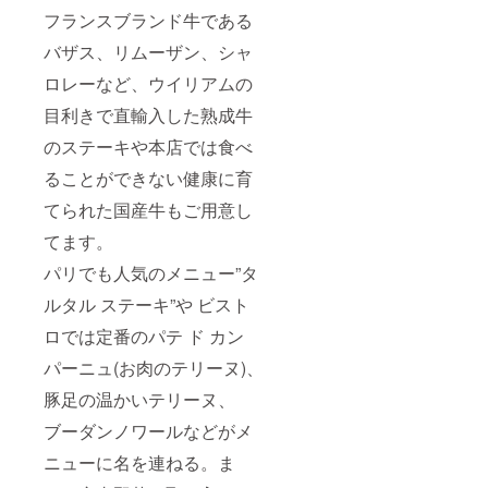
ており
フランスブランド牛である
ます。
＊朝食
バザス、リムーザン、シャ
も特別
メ
ロレーなど、ウイリアムの
ニュー
の、ガ
目利きで直輸入した熟成牛
レッ
のステーキや本店では食べ
ト・
ド・ノ
ることができない健康に育
ルマン
ディー
てられた国産牛もご用意し
をメイ
ンにご
てます。
用意い
たしま
パリでも人気のメニュー”タ
す。
ルタル ステーキ”や ビスト
ロでは定番のパテ ド カン
パーニュ(お肉のテリーヌ)、
豚足の温かいテリーヌ、
ブーダンノワールなどがメ
ニューに名を連ねる。ま