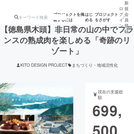
新
ロ
規
グ
会
プロジェクトを掲
はじ
プロジェクト
/
載するには
める
をさがす
イ
員
ン
登
【徳島県木頭】非日常の山の中でフラ
録
ンスの熟成肉を楽しめる「奇跡のリ
ゾート」
人気のプロ
注目のリ
注目の新着プロ
募集終了が近いプ
もうすぐ公開
ジェクト
ターン
ジェクト
ロジェクト
されます
KITO DESIGN PROJECT
まちづくり・地域活性化
アート・写真
音楽
現在の支援総
テクノロジー・ガジェット
ゲーム・サ
額
699,
映像・映画
書籍・雑誌
500
ビジネス・起業
チャレンジ