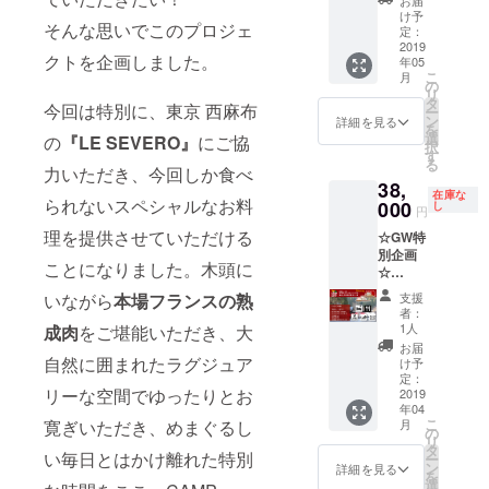
いたし
お届
回だけ
泊棟＋
ン ・お
ディ
け予
ます。
そんな思いでこのプロジェ
の特別
BBQ券
礼のお
定：
ナー追
追加し
企画で
5泊分】
2019
手紙 ＊
加も可
忘れて
クトを企画しました。
年05
す。 ・
[限定5
2019年
能で
しまっ
こ
月
SEVER
組] お好
4月29日
の
す。お
た場合
リ
Oディ
きな宿
のみの
タ
一人追
は、現
今回は特別に、東京 西麻布
ー
ナー券
泊棟に5
ご利用
ン
加され
詳細を見る
地にて
を
×2 ・コ
泊まで
となり
選
る場合
の
『LE SEVERO』
にご協
ご精算
択
テージ1
お泊ま
ます。
す
は合計
いただ
る
棟1泊券
りいた
力いただき、今回しか食べ
＊
52,000
きま
38,
・入浴
だけま
チェッ
円、お
す。 ＊
在庫な
られないスペシャルなお料
無料券
す。2泊
000
クイン
し
二人追
チェッ
円
×2 ・ス
と3泊な
は14時
加され
クイン
理を提供させていただける
☆GW特
ペシャ
ど、日
以降、
る場合
は14時
別企画
ルモー
程を分
ディ
は合計
以降、
ことになりました。木頭に
☆
ニング
けても
ナーは
62,000
ディ
【SEVE
×2 ・次
ご利用
18:00〜
円のご
いながら
本場フランスの熟
ナーは
支援
ROスペ
回宿泊
いただ
予定し
支援を
者：
18:00〜
シャル
20%OF
けい
ており
1人
成肉
をご堪能いただき、大
お願い
予定し
ディ
Fクーポ
る、お
ます。
いたし
お届
ており
ナーペ
自然に囲まれたラグジュア
ン ・お
得な回
＊朝食
け予
ます。
ます。
ア券+常
礼のお
数券で
定：
も特別
追加し
＊朝食
リーな空間でゆったりとお
設テン
2019
手紙 ＊
す。 ・
メ
忘れて
も特別
年04
ト宿
2019年
5泊分宿
ニュー
しまっ
メ
こ
寛ぎいただき、めまぐるし
月
泊】
4月30日
泊券 ・
の
の、ガ
た場合
ニュー
リ
[2019年
のみの
BBQ券
タ
レッ
は、現
の、ガ
い毎日とはかけ離れた特別
ー
5月1日
ご利用
×10（飲
ン
ト・
詳細を見る
地にて
レッ
を
限定1
となり
み放題
選
ド・ノ
ご精算