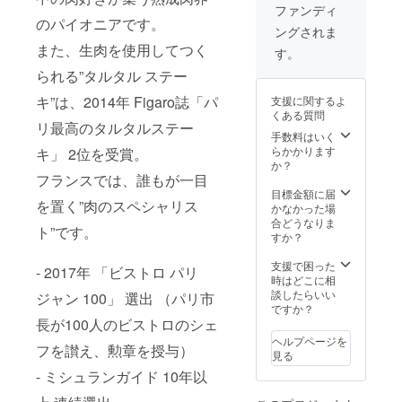
す。 ・
回宿泊
も特別
ファンディ
SEVER
20%OF
のパイオニアです。
メ
ングされま
Oディ
Fクーポ
ニュー
また、生肉を使用してつく
ナー券
ン ・お
の、ガ
す。
×2 ・コ
礼のお
レッ
られる”タルタル ステー
テージ1
手紙 ＊
ト・
棟1泊券
2019年
ド・ノ
キ”は、2014年 Figaro誌「パ
支援に関するよ
・入浴
4月29日
ルマン
くある質問
無料券
のみの
ディー
リ最高のタルタルステー
×2 ・ス
ご利用
手数料はいく
をメイ
ペシャ
となり
らかかります
キ」 2位を受賞。
ンにご
ルモー
ます。
か？
用意い
ニング
フランスでは、誰もが一目
＊＊追
たしま
×2 ・次
加料金
目標金額に届
す。
を置く”肉のスペシャリス
回宿泊
（10,00
かなかった場
20%OF
0円/
合どうなりま
ト”です。
Fクーポ
人）で
すか？
ン ・お
ディ
礼のお
ナー追
支援で困った
- 2017年 「ビストロ パリ
手紙 ＊
加も可
時はどこに相
2019年
能で
談したらいい
ジャン 100」 選出 （パリ市
5月1日
す。お
ですか？
のみの
長が100人のビストロのシェ
一人追
ご利用
加され
ヘルプページを
フを讃え、勲章を授与）
となり
る場合
見る
ます。
は合計
- ミシュランガイド 10年以
＊
52,000
チェッ
円、お