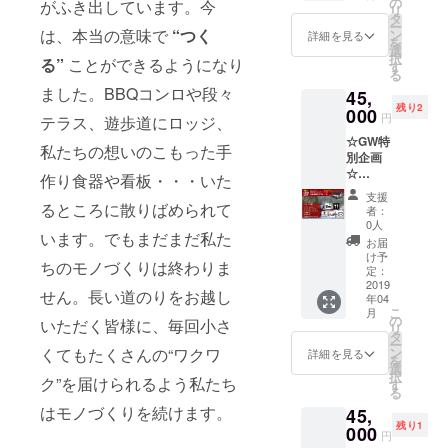
す。 ・
の
ン ・お
がふき出しています。今
＊朝食
リ
5月1日
SEVER
タ
礼のお
も特別
ー
限定1
は、本当の意味で
“つく
Oディ
ン
手紙 ＊
詳細を見る
メ
を
組]
ナー券
選
2019年
ニュー
択
る”
ことができるようになり
SEVER
×2 ・コ
す
4月30日
の、ガ
る
Oスペ
テージ1
のみの
レッ
ました。BBQコンロや段々
45,
シャル
棟1泊券
ご利用
ト・
残り2
ディ
000
（＋2
となり
ド・ノ
円
テラス、遊歩道にロッジ、
ナーと
名様ま
ます。
ルマン
☆GW特
モーニ
で追加
＊
私たちの想いのこもった手
ディー
別企画
ングの
宿泊い
チェッ
をメイ
☆
ペア
ただけ
作り食器や看板・・・いた
クイン
ンにご
【SEVE
券、
ます）
は14時
用意い
支援
ROスペ
るところに散りばめられて
ロッジ
・入浴
以降、
者：
たしま
シャル
に1泊い
無料券
0人
ディ
す。
います。でもまだまだ私た
ディ
ただけ
×2 ・ス
ナーは
お届
ナーペ
る、今
ペシャ
け予
18:00〜
ちのモノづくりは終わりま
ア券+コ
回だけ
定：
ルモー
予定し
テージ
2019
の特別
ニング
ており
せん。長い道のりをお越し
年04
宿泊】
企画で
×2 ・次
ます。
こ
月
[2019年
す。 ・
の
回宿泊
いただく皆様に、毎回小さ
＊朝食
リ
4月29日
SEVER
タ
20%OF
も特別
ー
限定2
Oディ
くてもたくさんの“ワクワ
ン
Fクーポ
詳細を見る
メ
を
組]
ナー券
選
ン ・お
ニュー
択
ク”を届けられるよう私たち
SEVER
×2 ・コ
す
礼のお
の、ガ
る
Oスペ
テージ1
手紙 ＊
レッ
はモノづくりを続けます。
45,
シャル
棟1泊券
2019年
ト・
残り1
ディ
000
（＋2
4月30日
ド・ノ
円
ナーと
名様ま