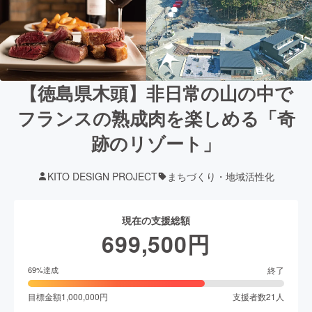
【徳島県木頭】非日常の山の中で
フランスの熟成肉を楽しめる「奇
跡のリゾート」
KITO DESIGN PROJECT
まちづくり・地域活性化
現在の支援総額
699,500
円
終了
69
%達成
目標金額
1,000,000
円
支援者数
21
人