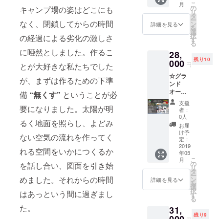
17:30ま
る場合
こ
月
限定4
泊
の
でにお
キャンプ場の姿はどこにも
は合計
リ
組]
10%OF
タ
越しく
22,500
ー
SEVER
なく、閉鎖してからの時間
Fクーポ
ン
ださ
詳細を見る
円、お
を
Oスペ
ン ・お
選
い。
二人追
択
の経過による劣化の激しさ
シャル
礼のお
す
加され
る
ディ
手紙 ＊
る場合
に唖然としました。作るこ
28,
ナーの
2019年
は合計
残り10
ペア券
000
4月30日
26,000
円
とが大好きな私たちでした
を今回
のみの
円のご
☆グラ
だけの
ご利用
が、まずは作るための下準
支援を
ンド
特別価
となり
お願い
オープ
格で。
ます。
備
“無くす”
ということが必
いたし
ンを記
・
＊ディ
ます。
支援
念☆
要になりました。太陽が明
SEVER
ナーは
者：
追加し
【常設
Oディ
18:00〜
0人
忘れて
るく地面を照らし、よどみ
テント
ナー券
を予定
お届
しまっ
宿泊＋
×2 ・1
してお
け予
た場合
ない空気の流れを作ってく
BBQペ
ドリン
定：
りま
は、現
ア券】
2019
ク×2 ・
す。
地にて
れる空間をいかにつくるか
年05
[限定10
次回宿
17:30ま
ご精算
こ
月
組] 常設
泊
の
でにお
を話し合い、図面を引き始
いただ
リ
テント1
10%OF
タ
越しく
きま
ー
棟1泊の
Fクーポ
めました。それからの時間
ン
ださ
詳細を見る
す。 ＊
を
宿泊
ン ・お
選
い。
2019年
択
はあっという間に過ぎまし
に、
礼のお
す
6月1
る
BBQペ
手紙 ＊
日〜
た。
31,
ア券が
2019年
2020年
残り9
付いて
5月1日