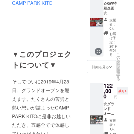
のみの
ルマン
CAMP PARK KITO
☆GW特
モーニ
で追加
ご利用
ディー
別企画
ングの
宿泊い
となり
をメイ
☆
ペア
ただけ
ます。
ンにご
【SEVE
券、コ
ます）
＊＊追
用意い
支援
ROスペ
テージ
・入浴
加料金
者：
たしま
シャル
に1泊い
無料券
0人
（10,00
す。
ディ
ただけ
×2 ・ス
0円/
お届
ナーペ
る、今
ペシャ
け予
人）で
ア券+コ
回だけ
定：
ルモー
ディ
テージ
2019
の特別
ニング
ナー追
年04
宿泊】
▼このプロジェク
企画で
×2 ・次
加も可
こ
月
[2019年
す。 ・
の
回宿泊
能で
リ
4月30日
SEVER
タ
20%OF
トについて▼
す。お
ー
限定1
Oディ
ン
Fクーポ
詳細を見る
一人追
を
組]
ナー券
選
ン ・お
加され
択
SEVER
×2 ・コ
す
礼のお
る場合
る
Oスペ
テージ1
そしてついに2019年4月28
手紙 ＊
は合計
122
シャル
棟1泊券
2019年
52,000
日、グランドオープンを迎
ディ
,00
・入浴
5月1日
円、お
残り4
ナーと
無料券
0
のみの
二人追
円
えます。たくさんの苦労と
モーニ
×2 ・ス
ご利用
加され
ングの
☆グラ
ペシャ
となり
る場合
熱い想いが詰まったCAMP
ペア
ンド
ルモー
ます。
は合計
券、コ
オープ
ニング
＊＊追
62,000
PARK KITOに是非お越しい
テージ
ンを記
×2 ・次
加料金
円のご
支援
に1泊い
念☆
回宿泊
ただき、五感全てで体感し
（10,00
支援を
者：
ただけ
【お好
20%OF
0円/
1人
お願い
る、今
きな宿
ていただきたい！
Fクーポ
人）で