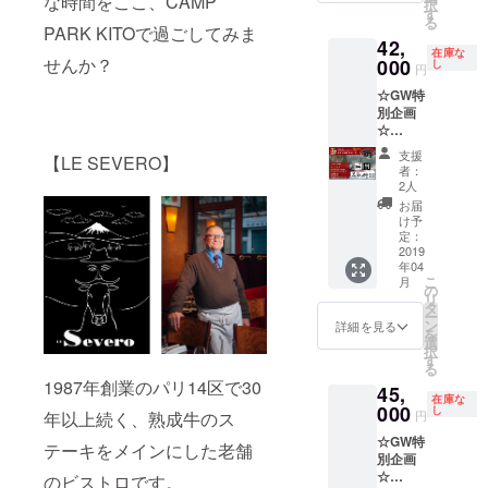
な時間をここ、CAMP
ト・
択
組]
ます。
付き）
す
ルマン
いただ
ド・ノ
る
SEVER
＊
・入浴
PARK KITOで過ごしてみま
ディー
きま
ルマン
42,
Oスペ
チェッ
無料券
をメイ
す。 ＊
ディー
在庫な
せんか？
シャル
000
クイン
×10 ・
し
ンにご
チェッ
円
をメイ
ディ
は14時
朝食×10
用意い
クイン
ンにご
☆GW特
ナーと
以降、
・次回
たしま
は14時
用意い
別企画
モーニ
ディ
宿泊
す。
以降、
たしま
☆
ングの
ナーは
20%OF
ディ
す。
【SEVE
ペア
18:00〜
Fクーポ
ナーは
支援
【LE SEVERO】
ROスペ
券、常
予定し
ン ・お
者：
18:00〜
シャル
設テン
ており
礼のお
2人
予定し
ディ
トに1泊
ます。
手紙 ＊
お届
ており
ナーペ
いただ
＊朝食
2019年
け予
ます。
ア券
ける、
定：
も特別
6月1
＊朝食
+ロッジ
2019
今だけ
メ
日〜
も特別
年04
宿泊】
の特別
ニュー
2020年
メ
こ
月
[2019年
企画で
の
の、ガ
3月31日
ニュー
リ
4月29日
す。 ・
タ
レッ
の期間
の、ガ
ー
限定2
SEVER
ン
ト・
にご利
詳細を見る
レッ
を
組]
Oディ
選
ド・ノ
用いた
ト・
択
SEVER
ナー券
す
ルマン
だけま
ド・ノ
る
Oスペ
×2 ・常
ディー
す。
ルマン
1987年創業のパリ14区で30
45,
シャル
設テン
をメイ
（貸切
ディー
在庫な
ディ
000
ト1棟1
し
ンにご
時、イ
年以上続く、熟成牛のス
円
をメイ
ナーと
泊券 ・
用意い
ベント
ンにご
☆GW特
モーニ
入浴無
テーキをメインにした老舗
たしま
開催時
用意い
別企画
ングの
料券×2
す。
を除
たしま
☆
ペア
のビストロです。
・スペ
く） ＊
す。