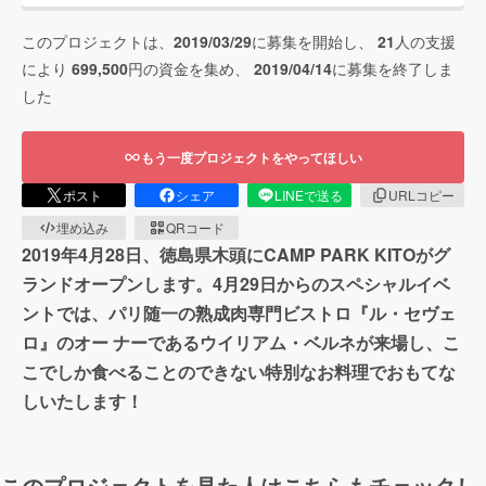
このプロジェクトは、
2019/03/29
に募集を開始し、
21
人の支援
により
699,500
円の資金を集め、
2019/04/14
に募集を終了しま
した
もう一度プロジェクトをやってほしい
ポスト
シェア
LINEで送る
URLコピー
埋め込み
QRコード
2019年4月28日、徳島県木頭にCAMP PARK KITOがグ
ランドオープンします。4月29日からのスペシャルイベ
ントでは、パリ随一の熟成肉専門ビストロ『ル・セヴェ
ロ』のオー ナーであるウイリアム・ベルネが来場し、こ
こでしか食べることのできない特別なお料理でおもてな
しいたします！
このプロジェクトを見た人はこちらもチェックし