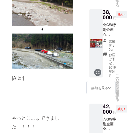
択
組]
・入浴
す
朝食追
る
SEVER
無料券
加も可
38,
Oスペ
×2 ・朝
能で
残り4
シャル
000
食×2 ・
す。お
円
ディ
次回宿
一人追
☆GW特
ナーと
泊
加され
別企画
モーニ
20%OF
る場合
☆
ングの
Fクーポ
は合計
【SEVE
ペア
ン ・お
34,500
支援
ROスペ
券、常
礼のお
円、お
者：
シャル
設テン
手紙 ＊
0人
二人追
ディ
トに1泊
2019年
加され
お届
ナーペ
いただ
6月1
け予
る場合
ア券+常
ける、
定：
日〜
は合計
設テン
2019
今回だ
2020年
38,000
年04
ト宿
けの特
3月31日
円のご
こ
月
[After]
泊】
別企画
の
の期間
支援を
リ
[2019年
です。
タ
にご利
お願い
ー
4月30日
・
ン
用いた
詳細を見る
いたし
を
限定4
SEVER
選
だけま
ます。
択
組]
Oディ
す
す。
追加し
る
SEVER
ナー券
（貸切
忘れて
42,
Oスペ
×2 ・常
時、イ
しまっ
残り1
シャル
000
設テン
ベント
た場合
円
ディ
ト1棟1
開催時
は、現
やっとここまできまし
☆GW特
ナーと
泊券 ・
を除
地にて
別企画
モーニ
入浴無
た！！！！
く） ＊
ご精算
☆
ングの
料券×2
BBQ券
いただ