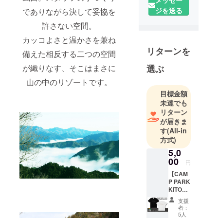
メッセー
遠くなつか
ジを送る
でありながら決して妥協を
しい記憶を
許さない空間。
よみがえら
カッコよさと温かさを兼ね
せる。
リターンを
木頭を愛す
備えた相反する二つの空間
る心、大自
が織りなす、そこはまさに
選ぶ
然のなかで
山の中のリゾートです。
育まれた
目標金額
温かい
未達でも
人々・文
リターン
化・伝統。
が届きま
わたしたち
す
(All-in
は、これら
方式)
の宝物を磨
5,0
き続け
00
円
自然との共
【CAM
生をテーマ
P PARK
KITOオ
に、
リジナ
木頭で暮ら
支援
ルTシャ
者：
す人、訪れ
ツ】 ・
5人