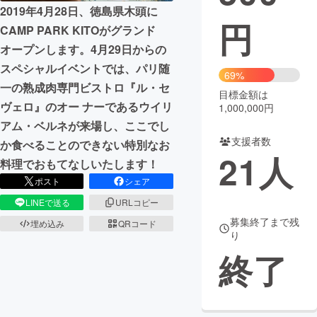
2019年4月28日、徳島県木頭に
円
まちづくり・地域活性化
CAMP PARK KITOがグランド
オープンします。4月29日からの
スペシャルイベントでは、パリ随
CAMPFIRE for Social Good
CAMPFIRE Creation
69%
一の熟成肉専門ビストロ『ル・セ
CAMPFIREふるさと納税
machi-ya
コミュニティ
目標金額は
ヴェロ』のオー ナーであるウイリ
1,000,000円
アム・ベルネが来場し、ここでし
支援者数
か食べることのできない特別なお
21
人
料理でおもてなしいたします！
ポスト
シェア
LINEで送る
URLコピー
募集終了まで残
埋め込み
QRコード
り
終了