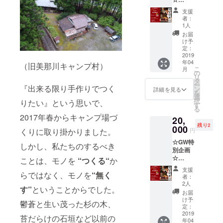
格で。
・入浴
【SEVE
・
無料券
支援
ROスペ
SEVER
×2 ・朝
者：
シャル
Oディ
食×2 ・
1人
ディ
ナー券
次回宿
お届
ナーペ
×2 ・1
泊
け予
ア券】
ドリン
定：
20%OF
[2019年
2019
ク×2 ・
Fクーポ
年04
4月30日
次回宿
（旧美那川キャンプ村）
ン ・お
こ
月
限定4
泊
の
礼のお
リ
組]
10%OF
タ
手紙 ＊
ー
SEVER
『出来る限り手作りでつく
Fクーポ
ン
合計4名
詳細を見る
を
Oスペ
ン ・お
選
様まで
択
りたい』という思いで、
シャル
礼のお
す
宿泊い
る
ディ
手紙 ＊
ただけ
2017年春からキャンプ場づ
20,
ナーの
2019年
ます。
残り2
ペア券
000
4月29日
＊追加
円
くりに取り掛かりました。
を今回
のみの
料金
☆GW特
だけの
ご利用
（3,500
しかし、私たちのするべき
別企画
特別価
となり
円/人）
☆
格で。
ことは、モノを
“つくる“
か
ます。
で
【SEVE
・
＊ディ
BBQ+
支援
ROスペ
らではなく、モノを
“無く
SEVER
ナーは
朝食を
者：
シャル
Oディ
18:00〜
2人
追加可
す”
ということからでした。
ディ
ナー券
を予定
能で
お届
ナーペ
×2 ・1
してお
け予
す。お
鬱蒼と生い茂った杉の木、
ア券】
ドリン
定：
りま
一人追
[2019年
2019
ク×2 ・
す。
加され
苔だらけの石垣など以前の
年04
5月1日
次回宿