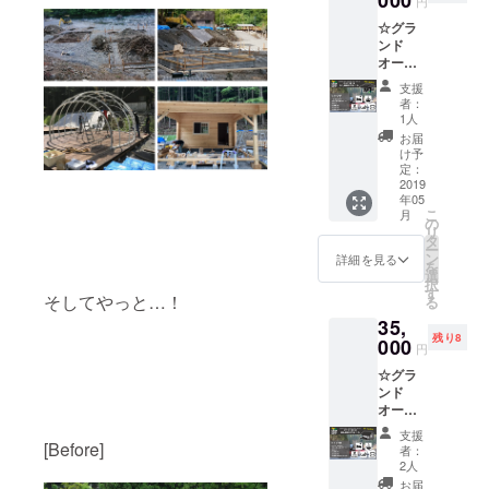
000
円
3月31日
くる、
のみの
の期間
☆グラ
グラン
ご利用
にご利
ンド
ドオー
となり
用いた
オープ
プンを
ます。
だけま
ンを記
記念し
＊ディ
支援
す。
念☆
た特別
ナーは
者：
（貸切
【ロッ
なコー
18:00〜
1人
時、イ
ジ宿泊
スで
を予定
お届
ベント
＋BBQ
す。 ・
してお
け予
開催時
ペア
常設テ
定：
りま
を除
券】 [限
2019
ント1棟
す。
く） ＊
年05
定10組]
1泊券
17:30ま
BBQ券
こ
月
ロッジ1
・BBQ
の
でにお
は昼夜
リ
棟1泊の
券×2
タ
越しく
どちら
ー
宿泊
（飲み
ン
ださ
詳細を見る
でもご
を
に、
放題付
選
い。
利用い
択
BBQペ
き） ・
す
そしてやっと…！
ただけ
る
ア券が
入浴無
ます。
35,
付いて
料券×2
残り8
くる、
000
・朝食
円
グラン
×2 ・次
☆グラ
ドオー
回宿泊
ンド
プンを
20%OF
オープ
記念し
Fクーポ
ンを記
た特別
ン ・お
支援
念☆
[Before]
なコー
礼のお
者：
【コ
スで
手紙
2人
テージ
す。 ・
※2019
お届