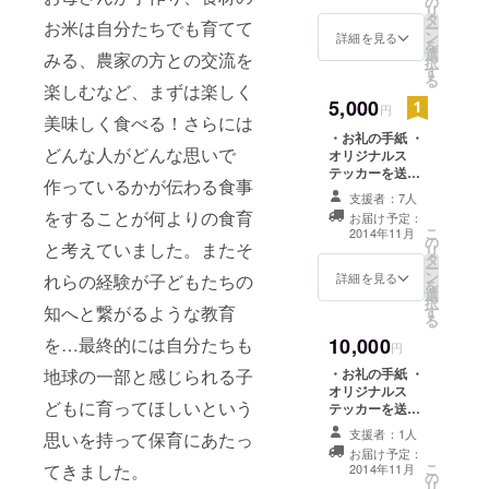
の
２センチ）をお
ます！
リ
タ
送りします！
お米は自分たちでも育てて
ー
ン
詳細を見る
を
選
みる、農家の方との交流を
択
す
る
楽しむなど、まずは楽しく
5,000
円
美味しく食べる！さらには
・お礼の手紙 ・
どんな人がどんな思いで
オリジナルス
テッカーを送り
作っているかが伝わる食事
ます！ ・米粉シ
支援者：7人
フォンケーキ１
をすることが何よりの食育
お届け予定：
台（直径1８セン
こ
2014年11月
の
チ）をお送りし
と考えていました。またそ
リ
タ
ます！ ・HPの
ー
ン
スペシャルサン
詳細を見る
れらの経験が子どもたちの
を
選
クス面にお名前
択
知へと繋がるような教育
す
を記載させてい
る
ただきます！
を…最終的には自分たちも
10,000
（サクセス後か
円
ら１年間）
地球の一部と感じられる子
・お礼の手紙 ・
オリジナルス
どもに育ってほしいという
テッカーを送り
ます！ ・米粉シ
支援者：1人
思いを持って保育にあたっ
フォンケーキ１
お届け予定：
台（直径1８セン
てきました。
こ
2014年11月
の
チ）をお送りし
リ