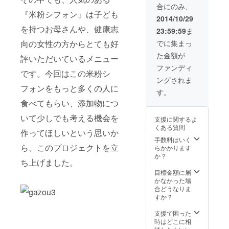
合にのみ、
『米粉シフォン』は子ども
2014/10/29
を持つお母さんや、健康志
23:59:59
ま
向の女性の方からとても好
でに集まっ
た金額が
評いただいているメニュー
ファンディ
です。今回はこの米粉シ
ングされま
フォンをもっと多くの人に
す。
食べてもらい、添加物につ
いて少しでも考える機会を
支援に関するよ
くある質問
作ってほしいという思いか
手数料はいく
ら、このプロジェクトを立
らかかります
か？
ち上げました。
目標金額に届
かなかった場
合どうなりま
すか？
支援で困った
時はどこに相