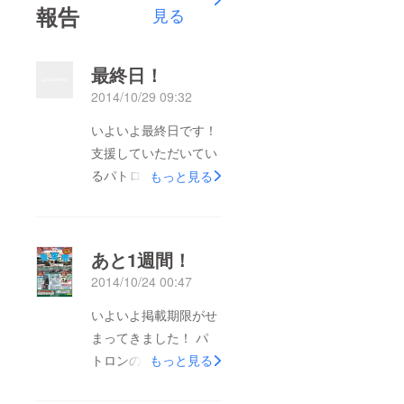
報告
見る
最終日！
2014/10/29 09:32
いよいよ最終日です！
支援していただいてい
るパトロンのみなさ
もっと見る
ん、応援していただい
ているみなさま、あり
がとうございます！
あと1週間！
プロジェクトを立ち上
2014/10/24 00:47
げてみて、難しいこと
もたくさんありました
いよいよ掲載期限がせ
が、これを通しての新
まってきました！ パ
たな出会いがあった
トロンの皆さん、応援
もっと見る
り、直接会ったことの
してくださる皆さん、
ない方からも応援して