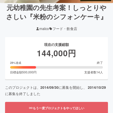
元幼稚園の先生考案！しっとりや
さしい『米粉のシフォンケーキ』
malco
フード・飲食店
現在の支援総額
144,000
円
終了
28
%達成
目標金額
500,000
円
支援者数
14
人
このプロジェクトは、
2014/09/30
に募集を開始し、
2014/10/29
に募集を終了しました
もう一度プロジェクトをやってほしい