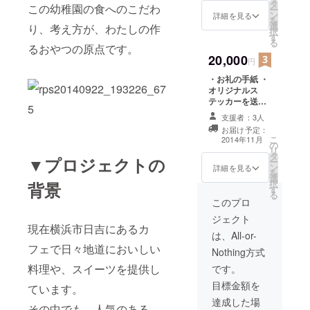
タ
ます！ ・カフェ
この幼稚園の食へのこだわ
ー
ン
unwindランチ招
詳細を見る
を
選
待券ペア（有効
り、考え方が、わたしの作
択
す
期限２０１４年
る
るおやつの原点です。
１２月〜２０１
20,000
５年６月） ・
円
HPのスペシャル
・お礼の手紙 ・
サンクス面にお
オリジナルス
名前を記載させ
テッカーを送り
ていただきま
ます！ ・米粉シ
す！（サクセス
支援者：3人
フォンケーキ１
後から１年間）
お届け予定：
台（直径1８セン
こ
2014年11月
の
チ）を送りま
リ
タ
す！ ・カフェ
▼プロジェクトの
ー
ン
unwindオリジナ
詳細を見る
を
選
ルディナー招待
択
背景
す
券ペア（有効期
る
限２０１４年１
このプロ
２月〜２０１５
ジェクト
年6月） ・HPの
現在横浜市日吉にあるカ
スペシャルサン
は、All-or-
クス面にお名前
フェで日々地道においしい
Nothing方式
を記載させてい
料理や、スイーツを提供し
ただきます！
です。
（サクセス後か
目標金額を
ています。
ら１年間）
達成した場
その中でも、人気のある