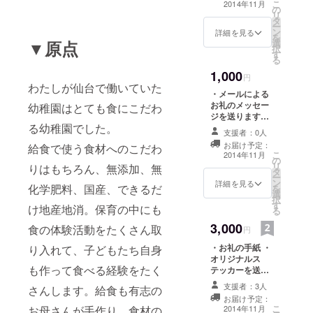
こ
2014年11月
の
す。
リ
タ
ー
ン
詳細を見る
を
▼原点
趣味はヨガ
選
択
す
とカフェめ
る
ぐり。おい
1,000
円
わたしが仙台で働いていた
しいものを
・メールによる
食べている
お礼のメッセー
幼稚園はとても食にこだわ
ジを送ります！
時が一番幸
る幼稚園でした。
・オリジナルス
支援者：0人
せです。
テッカーを送り
お届け予定：
給食で使う食材へのこだわ
ます！
こ
2014年11月
の
一度の人生
リ
りはもちろん、無添加、無
タ
ー
楽しまな
ン
詳細を見る
化学肥料、国産、できるだ
を
選
きゃもった
択
す
け地産地消。保育の中にも
る
いない！の
3,000
精神で毎日
食の体験活動をたくさん取
円
生きてます
・お礼の手紙 ・
り入れて、子どもたち自身
（笑）
オリジナルス
も作って食べる経験をたく
テッカーを送り
ます！ ・ミニ米
支援者：3人
さんします。給食も有志の
よろしくお
粉シフォンケー
お届け予定：
キ１台（直径１
願いいたし
こ
お母さんが手作り、食材の
2014年11月