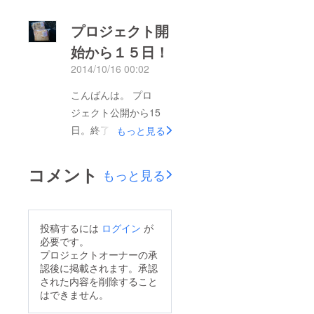
ありがとうございま
いただいたり、ありが
す！！ さて今週
プロジェクト開
たいなぁ。。と、思う
は。。 江戸川橋にて
始から１５日！
ことがたくさんありま
毎月行われている青空
した(*^^*) 一見地味な
2014/10/16 00:02
市出店に向けて準備中
シフォンケーキなので
です。 11月中の出店
こんばんは。 プロ
(笑)一度食べてもらえ
が目標で、今準備をし
ジェクト公開から15
ばわかるのに。。とい
ています！ 日程等が
日。終了までも15日。
もっと見る
うもどかしさも持ちつ
決まったらまたお知ら
パトロンになってくだ
つ、PRの仕方も勉強
せしますね。 商品を
さった方、本当にあり
コメント
もっと見る
になりました。 あと1
持ってプレゼンしに行
がとうございます。
日！！どこまでいける
き、販売個数を決め、
まだまだ達成までは遠
か！！ 最後まであき
ラベルを手作りし。。
いんですが、温かい
らめず進みます！
投稿するには
ログイン
が
全て自分の裁量で決め
メッセージに励まされ
必要です。
ていくというスリリン
ています。 先週土曜
プロジェクトオーナーの承
グだけれど楽しく、や
認後に掲載されます。承認
日は『青山ファーマー
りがいを感じていま
された内容を削除すること
ズマーケット』に出展
はできません。
す！ 季節に合わせた
するための面接に行っ