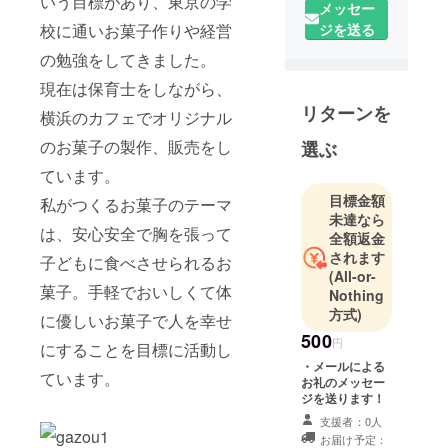
いう目標があり、東京の学
メッセー
フリーラン
校に通いお菓子作りや経営
ジを送る
スの保育士
の勉強をしてきました。
をしていま
現在は保育士をしながら、
す。
リターンを
幼稚園教諭
横浜のカフェでオリジナル
歴7年、保育
のお菓子の製作、販売をし
選ぶ
士歴５年、
ています。
ベビーシッ
目標金額
ターを現在
私がつくるお菓子のテーマ
未達なら
も継続中で
は、安心安全で胸を張って
全額返金
４年目突
されます
子どもに食べさせられるお
入！
(All-or-
菓子。手軽でおいしくて体
子育て支援
Nothing
に興味があ
方式)
に優しいお菓子で人を幸せ
り、将来は
500
円
にすることを目標に活動し
子育て支援
・メールによる
ています。
カフェを立
お礼のメッセー
ジを送ります！
ち上げるべ
く日々活動
支援者：0人
お届け予定：
していま