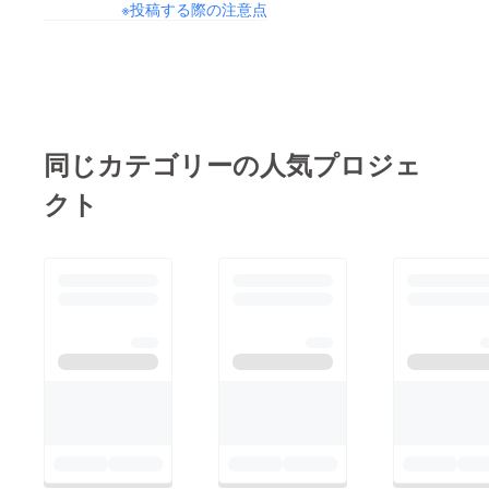
秋の新製品の試作も進
※投稿する際の注意点
てきました！ 素敵な
んでいますよ！ あと7
農家さんともつながる
日間。 ラストスパー
ことができ、新しい素
トですね！地道にPR
材での試作も始めまし
してきます。 引き続
たよ。 …すぐに出
き支援や応援、よろし
店！とはいかないです
同じカテゴリーの人気プロジェ
くおねがいいたしま
が、いろいろなつなが
す！
クト
りを大事にしながら一
歩ずつ進んでいきます
(^^)/ 写真は黒ゴマシ
フォンとバニラのシ
フォン。試食してもら
いとっても好評でし
た！