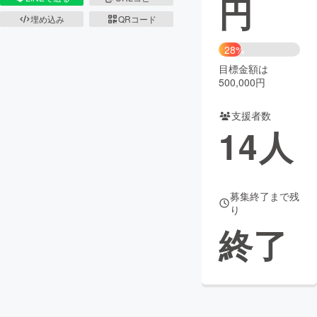
円
埋め込み
QRコード
まちづくり・地域活性化
28%
目標金額は
CAMPFIRE for Social Good
CAMPFIRE Creation
500,000円
CAMPFIREふるさと納税
machi-ya
コミュニティ
支援者数
14
人
募集終了まで残
り
終了