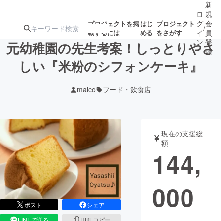
新
ロ
規
グ
会
プロジェクトを掲
はじ
プロジェクト
/
載するには
める
をさがす
イ
員
ン
登
元幼稚園の先生考案！しっとりやさ
録
しい『米粉のシフォンケーキ』
人気のプロ
注目のリ
注目の新着プロ
募集終了が近いプ
もうすぐ公開
malco
フード・飲食店
ジェクト
ターン
ジェクト
ロジェクト
されます
アート・写真
音楽
現在の支援総
額
144,
テクノロジー・ガジェット
ゲーム・サ
000
映像・映画
書籍・雑誌
ポスト
シェア
ビジネス・起業
チャレンジ
LINEで送る
URLコピー