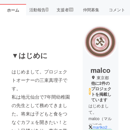
活動報告
支援者
仲間募集
コメント
ホーム
3
14
▼はじめに
malco
はじめまして。プロジェク
東京都
トオーナーの三束真理子で
他に2件の
す。
プロジェク
トを掲載し
私は地元仙台で7年間幼稚園
ています
の先生として務めてきまし
はじめまし
て。
た。将来は子どもと食をつ
malco（マル
なぐカフェを開きたい！と
コ)です。
mariko24997014