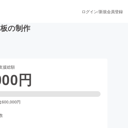
ログイン
/
新規会員登録
まな板の制作
うすぐ公開されます
支援総額
プロダクト
000
円
ファッション
スポーツ
00,000円
数
ア
ソーシャルグッド
人