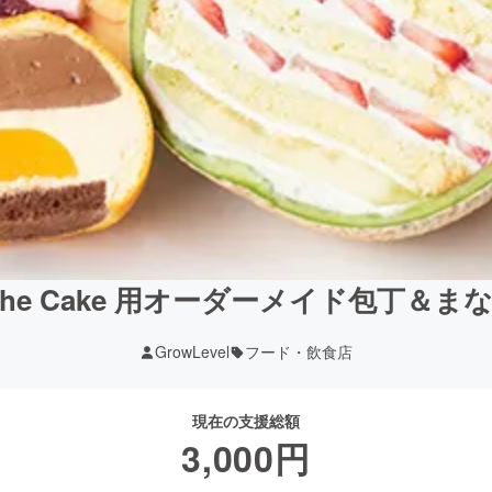
 of the Cake 用オーダーメイド包丁＆
GrowLevel
フード・飲食店
現在の支援総額
3,000
円