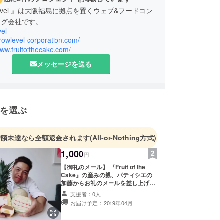
wLevel 』は大阪福島に拠点を置くウェブ&フードコン
ング会社です。
el
growlevel-corporation.com/
www.fruitofthecake.com/
メッセージを送る
を選ぶ
金額未達なら全額返金されます
(All-or-Nothing方式)
1,000
円
【御礼のメール】 『Fruit of the
Cake』の産みの親、パティシエの
加藤からお礼のメールを差し上げま
す。
支援者：0人
お届け予定：2019年04月