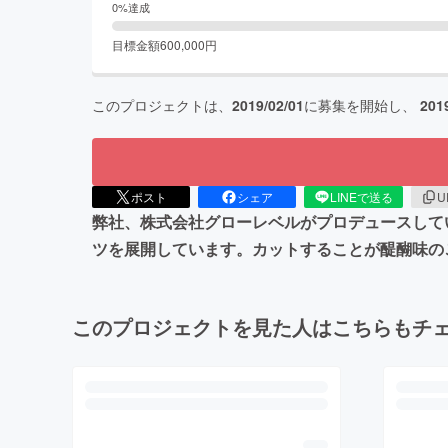
0
%達成
目標金額
600,000
円
このプロジェクトは、
2019/02/01
に募集を開始し、
201
ポスト
シェア
LINEで送る
U
弊社、株式会社グローレベルがプロデュースしている『
ツを展開しています。カットすることが醍醐味の
このプロジェクトを見た人はこちらもチ