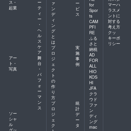
ス・
ー
ァ
ー
マーハ
for
起業
テ
ン
ビ
ラスメ
Spor
ィ
デ
ス
ントに
ts
ー
ィ
対する
CAM
・
ン
考え方
PFI
ヘ
グ
クッ
RE
ル
と
キーポ
ふる
ス
は
リシー
さと
ケ
プ
実
納税
ア
ロ
施
AD
アー
舞
ジ
事
FOR
ト・
台
ェ
例
ALL
写真
・
ク
HIO
パ
ト
KOS
フ
の
HI
ォ
作
JFA
ー
り
クラ
マ
方
ウド
ン
プ
統
ファ
ス
ロ
計
ン
ソー
ジ
デ
ディ
シャ
ェ
ー
ング
ル
ク
タ
mac
グッ
ト