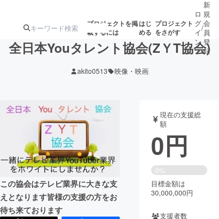
新
ロ
規
グ
会
プロジェクトを掲
はじ
プロジェクト
/
載するには
める
をさがす
イ
員
ン
登
全日本Youタレント協会(ZＹT協会)
録
akito0513
映像・映画
人気のプロ
注目のリ
注目の新着プロ
募集終了が近いプ
もうすぐ公開
ジェクト
ターン
ジェクト
ロジェクト
されます
現在の支援総
額
アート・写真
音楽
0
円
テクノロジー・ガジェット
ゲーム・サ
0%
この協会はテレビ業界に大きな支
目標金額は
映像・映画
書籍・雑誌
30,000,000円
えとなります皆様の支援の方をお
待ち来ております
ビジネス・起業
チャレンジ
支援者数