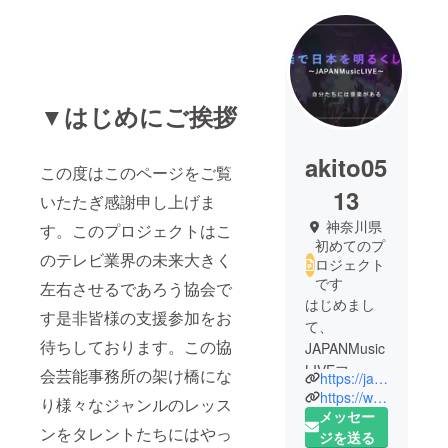
▼はじめにご挨拶
akito05
この度はこのページをご覧
13
いたたぎ感謝申し上げま
神奈川県
す。このプロジェクトはこ
初めてのプ
のテレビ業界の未来大きく
ロジェクト
です
左右させるであろう協会で
はじめまし
す是非皆様の支援参加をお
て、
待ちしております。この協
JAPANMusic
LIVEフェス
会芸能事務所の架け橋にな
https://japan-music-live.wixsite.com/japan-music-live
をプロ
https://www.instagram.com/asu_ka0513/
り様々なジャンルのレッス
デュースし
メッセー
ンをタレントたちにはやっ
てますが、
ジを送る