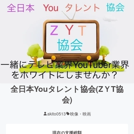
全日本Youタレント協会(ZＹT協
会)
akito0513
映像・映画
現在の支援総額