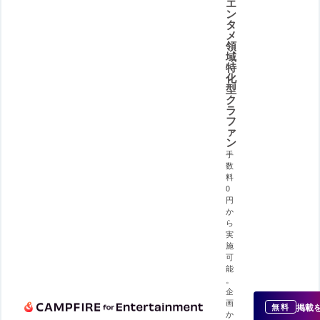
エ
ン
タ
メ
領
域
特
化
型
ク
ラ
フ
ァ
ン
手
数
料
0
円
か
ら
実
施
可
能
。
企
画
掲載
無料
か