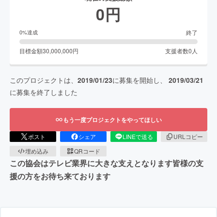
0
円
終了
0
%達成
目標金額
30,000,000
円
支援者数
0
人
このプロジェクトは、
2019/01/23
に募集を開始し、
2019/03/21
に募集を終了しました
もう一度プロジェクトをやってほしい
ポスト
シェア
LINEで送る
URLコピー
埋め込み
QRコード
この協会はテレビ業界に大きな支えとなります皆様の支
援の方をお待ち来ております