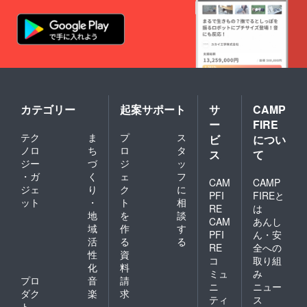
カテゴリー
起案サポート
サ
CAMP
ー
FIRE
テク
ま
プ
ス
ビ
につい
ノロ
ち
ロ
タ
ス
て
ジー
づ
ジ
ッ
・ガ
く
ェ
フ
CAM
CAMP
ジェ
り
ク
に
PFI
FIREと
ット
・
ト
相
RE
は
地
を
談
CAM
あんし
域
作
す
PFI
ん・安
活
る
る
RE
全への
性
資
コ
取り組
化
料
ミュ
み
プロ
音
請
ニ
ニュー
ダク
楽
求
ティ
ス
ト