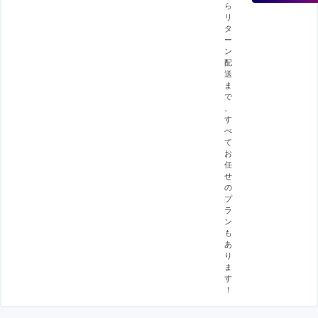
ら
リ
タ
ー
ン
配
送
ま
で
、
す
べ
て
お
任
せ
の
プ
ラ
ン
も
あ
り
ま
す
！