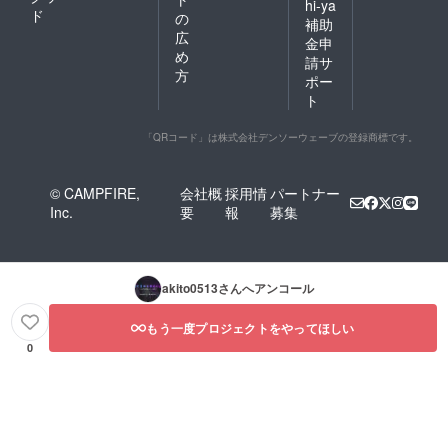
hi-ya
ド
の
補助
広
金申
め
請サ
方
ポー
ト
「QRコード」は株式会社デンソーウェーブの登録商標です。
© CAMPFIRE,
会社概
採用情
パートナー
Inc.
要
報
募集
akito0513
さんへアンコール
もう一度プロジェクトをやってほしい
0