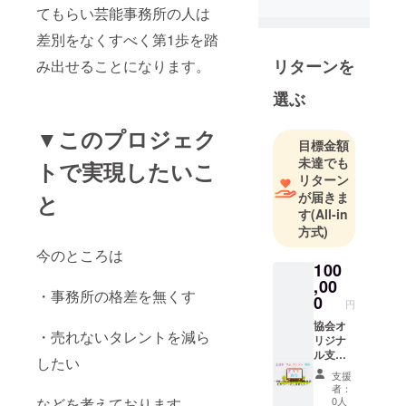
まだ力が及
てもらい芸能事務所の人は
ばず、開催
差別をなくすべく第1歩を踏
できるか、
リターンを
み出せることになります。
わからなく
なっており
選ぶ
ます。ぜひ
皆様のお力
▼このプロジェク
目標金額
をお貸しく
未達でも
トで実現したいこ
ださい！
リターン
が届きま
と
す
(All-in
方式)
今のところは
100
,00
・事務所の格差を無くす
0
円
協会オ
・売れないタレントを減ら
リジナ
ル支援
したい
クラブ
支援
のカー
者：
ドをリ
0人
などを考えております