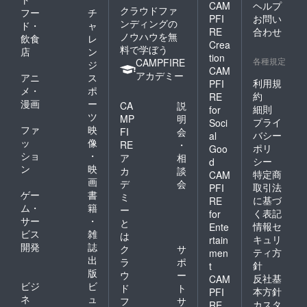
CAM
ヘルプ
クラウドファ
フー
チ
PFI
お問い
ンディングの
ド・
ャ
RE
合わせ
ノウハウを無
飲食
レ
Crea
料で学ぼう
店
ン
tion
各種規定
CAMPFIRE
ジ
CAM
アカデミー
アニ
ス
利用規
PFI
メ・
ポ
約
RE
漫画
ー
CA
説
細則
for
ツ
MP
明
プライ
Soci
ファ
映
FI
会
バシー
al
ッ
像
RE
・
ポリ
Goo
ショ
・
ア
相
シー
d
ン
映
カ
談
特定商
CAM
画
デ
会
取引法
PFI
ゲー
書
ミ
に基づ
RE
ム・
籍
ー
く表記
for
サー
・
と
情報セ
Ente
ビス
雑
は
キュリ
rtain
開発
誌
ク
サ
ティ方
men
出
ラ
ポ
針
t
版
ウ
ー
反社基
CAM
ビジ
ビ
ド
ト
本方針
PFI
ネ
ュ
フ
サ
カスタ
RE