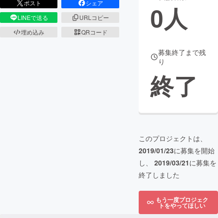
ポスト
シェア
0
人
LINEで送る
URLコピー
まちづくり・地域活性化
埋め込み
QRコード
CAMPFIRE for Social Good
CAMPFIRE Creation
募集終了まで残
り
CAMPFIREふるさと納税
machi-ya
コミュニティ
終了
このプロジェクトは、
2019/01/23
に募集を開始
し、
2019/03/21
に募集を
終了しました
もう一度プロジェク
トをやってほしい