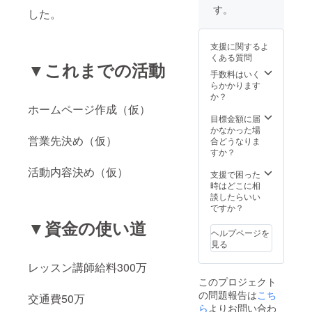
の模様
す。
した。
です。
ちなみ
にカー
支援に関するよ
ドの期
くある質問
限はあ
▼これまでの活動
りませ
手数料はいく
ん
らかかります
か？
ホームページ作成（仮）
目標金額に届
かなかった場
営業先決め（仮）
合どうなりま
すか？
活動内容決め（仮）
支援で困った
時はどこに相
談したらいい
ですか？
▼資金の使い道
ヘルプページを
見る
レッスン講師給料300万
このプロジェクト
の問題報告は
こち
交通費50万
ら
よりお問い合わ