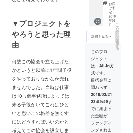
ターン
お届
させて
け予
もらい
定：
ます。
2019
年06
▼プロジェクトを
この
こ
月
カード
の
リ
を持っ
タ
やろうと思った理
ー
ている
ン
詳細を見る
を
と協会
選
由
択
主催の
す
る
パー
このプロ
ティに
ジェクト
参加舞
何故この協会を立ち上げた
台など
は、
All-In方
の割引
かというと以前に1年間子役
式
です。
きをし
をやっておりなかなか売れ
ようと
目標金額に
考えて
ませんでした。当時は仕事
関わらず、
おりま
すまた
2019/03/21
は10っ個事務所によっては
決まり
23:59:59
ま
次第報
来る子役がいてこれはひど
告いた
でに集まっ
しま
いと思いこの格差を無くす
た金額が
す。下
の写真
にはどうすればいいのかと
ファンディ
は仮の
ングされま
考えてこの協会を設立しま
カード