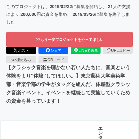
このプロジェクトは、
2019/02/22
に募集を開始し、
21
人の支援
により
200,000
円の資金を集め、
2019/03/26
に募集を終了しま
した
もう一度プロジェクトをやってほしい
ポスト
シェア
LINEで送る
URLコピー
埋め込み
QRコード
【クラシック音楽を聴かない若い人たちに、音楽という
体験をより"体験"してほしい。】東京藝術大学美術学
部・音楽学部の学生がタッグを組んだ、体感型クラシッ
ク音楽イベント。イベントを継続して実施していくため
の資金を募っています！
エ
ン
タ