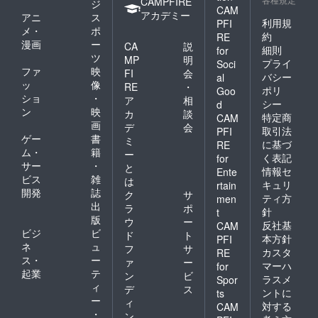
CAMPFIRE
ジ
CAM
アカデミー
アニ
ス
利用規
PFI
メ・
ポ
約
RE
漫画
ー
CA
説
細則
for
ツ
MP
明
プライ
Soci
ファ
映
FI
会
バシー
al
ッ
像
RE
・
ポリ
Goo
ショ
・
ア
相
シー
d
ン
映
カ
談
特定商
CAM
画
デ
会
取引法
PFI
ゲー
書
ミ
に基づ
RE
ム・
籍
ー
く表記
for
サー
・
と
情報セ
Ente
ビス
雑
は
キュリ
rtain
開発
誌
ク
サ
ティ方
men
出
ラ
ポ
針
t
版
ウ
ー
反社基
CAM
ビジ
ビ
ド
ト
本方針
PFI
ネ
ュ
フ
サ
カスタ
RE
ス・
ー
ァ
ー
マーハ
for
起業
テ
ン
ビ
ラスメ
Spor
ィ
デ
ス
ントに
ts
ー
ィ
対する
CAM
・
ン