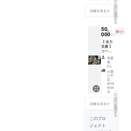
日配布
リハー
の
付する
合がつ
18:30〜
リ
のプロ
サルに
タ
電子チ
かな
20:00に
ー
グラム
ご招待
ン
ケット
詳細を見る
かった
東日本
を
に、ス
・お一
選
になり
場合
橋ICA
択
ポン
人様イ
す
ます。 *
は、リ
PLUSに
る
サーと
ベント
公序良
ハーサ
て行う
50,
して広
にご招
俗に反
ルの様
予定で
残り1
告（企
000
待 ・ご
するよ
子の映
円
す。交
業、個
希望の
うなお
像をお
通費は
【 全力
人、商
場合、
名前
届けし
別途支
支援 】
品名、
Web
や、こ
ます。
援者様
コース
活動名
ページ
ちらが
のご負
5,0000
など）
上と当
相応し
支援
担とな
円〜 全
を掲載
日配布
くない
者：
りま
力で応
しま
のプロ
2人
と判断
す。
援をし
す。ま
グラム
した場
お届
てくだ
たイベ
にお名
け予
合、権
さる方
ント会
定：
前を掲
利を取
に感謝
2019
場での
載 *支援
り消し
年04
の気持
置きチ
額は任
させて
こ
月
ちを込
ラシも
の
意に設
頂く場
リ
めてリ
対応致
タ
定して
合がご
ー
ターン
しま
ン
いただ
詳細を見る
ざいま
を
をお贈
す。 こ
選
けま
す。 *イ
択
りしま
のスポ
す
す。 *チ
ベント
る
す。 ・
ンサー
ケット
このプロ
は
サンク
権に加
はメー
4/22(月)
ジェクト
スメー
え、イ
ルで送
18:30〜
ルをお