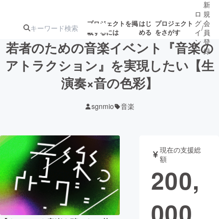
新
ロ
規
グ
会
プロジェクトを掲
はじ
プロジェクト
/
載するには
める
をさがす
イ
員
ン
登
若者のための音楽イベント『音楽の
録
アトラクション』を実現したい【生
演奏×音の色彩】
人気のプロ
注目のリ
注目の新着プロ
募集終了が近いプ
もうすぐ公開
ジェクト
ターン
ジェクト
ロジェクト
されます
sgnmio
音楽
アート・写真
音楽
現在の支援総
テクノロジー・ガジェット
ゲーム・サ
額
200,
映像・映画
書籍・雑誌
000
ビジネス・起業
チャレンジ