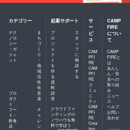
カテゴリー
起案サポート
サ
CAMP
ー
FIRE
テク
ま
プ
ス
ビ
につい
ノロ
ち
ロ
タ
ス
て
ジー
づ
ジ
ッ
・ガ
く
ェ
フ
CAM
CAMP
ジェ
り
ク
に
PFI
FIREと
ット
・
ト
相
RE
は
地
を
談
CAM
あんし
域
作
す
PFI
ん・安
活
る
る
RE
全への
性
資
コ
取り組
化
料
ミュ
み
プロ
音
請
ニ
ニュー
ダク
楽
求
ティ
ス
ト
CAM
ヘルプ
クラウドファ
フー
チ
PFI
お問い
ンディングの
ド・
ャ
RE
合わせ
ノウハウを無
飲食
レ
Crea
料で学ぼう
店
ン
tion
各種規定