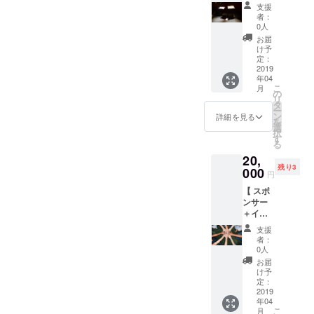
待 】
しま
ご希望
CAMPF
す。交
支援
コース
す。ま
のお名
IREの
者：
通費は
15,000
たイベ
前をご
0人
ユー
別途支
円〜 4
ント会
記入く
ザー名
お届
援者様
月に行
場での
ださ
け予
を掲載
のご負
うリ
置きチ
定：
い。 記
いたし
担とな
ハーサ
2019
ラシも
入のな
ます。
りま
年04
ル（ゲ
対応致
い場合
ご了承
す。
こ
月
ネプ
しま
の
は
くださ
リ
ロ）の
す。 ・
タ
CAMPF
い。） *
ー
様子を
サンク
ン
IREの
詳細を見る
支援額
を
覗けま
スメー
選
ユー
は任意
択
す！日
ルをお
す
ザー名
に設定
る
程は後
届け ・
を掲載
してい
20,
ほど調
広告掲
いたし
ただけ
残り3
整致し
000
載ス
ます。
ます。 *
円
ます。
ペース
ご了承
チケッ
【 スポ
それに
のご提
くださ
トは
ンサー
加えイ
供 *支援
い。） *
メール
＋イベ
ベント
額は任
支援額
で送付
ントご
にもご
意に設
は任意
する電
支援
招待 】
招待！
定して
に設定
者：
子チ
コース
・サン
いただ
0人
してい
ケット
20,000
クス
けま
ただけ
お届
になり
円〜
メール
す。 *チ
け予
ます。 *
ます。 *
Web
をお届
定：
ケット
リハー
イベン
ページ
2019
け ・お
はメー
サル当
トは
年04
上と当
一人様
ルで送
日ご都
4/22(月)
こ
月