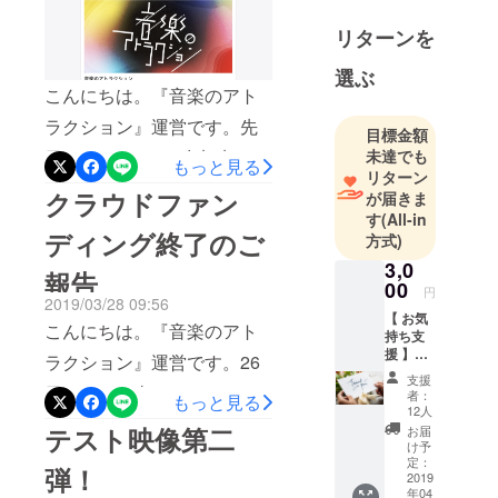
介護士と広
http://twitter.com/_AoM_offici
リターンを
報、たまに
al演奏してくれた音楽学部
デザイナー
選ぶ
の方々、空間演出を担って
こんにちは。『音楽のアト
くれた高さん、クラウド
ラクション』運営です。先
目標金額
ファンディングで応援して
日よりpeatixでの参加申し込
未達でも
もっと見る
リターン
くださった方々、協賛くだ
みが始まり、いよいよ本番
クラウドファン
が届きま
さった企業様、たくさんの
も差し迫ってきて参りまし
す
(All-in
ディング終了のご
方式)
お力添えがあって最高の音
た！メンバーも集まり本番
3,0
楽と最高の空間づくりを実
報告
に向けて合わせをしていま
00
円
2019/03/28 09:56
現・成功できました。本当
す！申し込みいただいた方
【 お気
こんにちは。『音楽のアト
にありがとうございまし
持ち支
には当日をより楽しんでい
援 】
ラクション』運営です。26
た！ご来場いただいた方か
コース
ただくためのプレゼントが
支援
3,000
日をもって当クラウドファ
者：
らも「濃かった」「鳥肌が
もっと見る
ございます。申し込みは以
円〜 物
12人
ンディングは終了し、21人
は不要
たった」「イッツアスモー
テスト映像第二
お届
下より！お待ちしておりま
という
け予
の方々のお陰様で20万円が
ルワールドみたい」なんて
方はこ
定：
す！
弾！
ちらを
2019
集まりました。改めて、感
ご感想をいただきました笑
年04
お選び