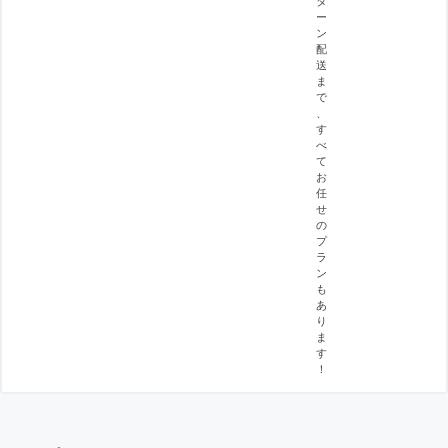
タ
ー
ン
配
送
ま
で
、
す
べ
て
お
任
せ
の
プ
ラ
ン
も
あ
り
ま
す
！