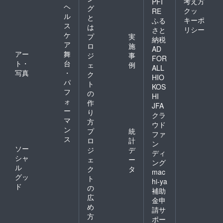
考え方
PFI
ヘ
グ
クッ
RE
ル
と
キーポ
ふる
ス
は
リシー
さと
ケ
プ
実
納税
ア
ロ
施
AD
アー
舞
ジ
事
FOR
ト・
台
ェ
例
ALL
写真
・
ク
HIO
パ
ト
KOS
フ
の
HI
ォ
作
JFA
ー
り
クラ
マ
方
ウド
ン
プ
統
ファ
ス
ロ
計
ン
ソー
ジ
デ
ディ
シャ
ェ
ー
ング
ル
ク
タ
mac
グッ
ト
hi-ya
ド
の
補助
広
金申
め
請サ
方
ポー