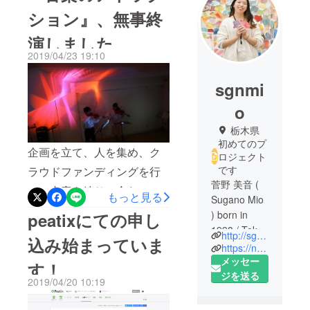
ション』、無事終
演しました
2019/04/23 19:10
sgnmi
o
栃木県
初めてのプ
企画を立て、人を集め、ク
ロジェクト
です
ラウドファンディングを行
菅野 美音 (
い、内容を練り、合わせを
もっと見る
Sugano Mio
し、走り続けた半年間がよ
) born in
peatixにての申し
うやく実になりました。当
1998 / Tokyo
http://sgnmio.jp
込み始まっていま
日の様子は、音楽のアトラ
https://note.mu/sgnmio
東京藝術大
メッセー
す！
クション公式twitterにて反響
学美術学部
ジを送る
2019/04/20 10:19
とともに見ることができま
デザイン科
卒
す。