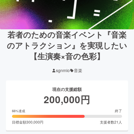
若者のための音楽イベント『音楽
のアトラクション』を実現したい
【生演奏×音の色彩】
sgnmio
音楽
現在の支援総額
200,000
円
終了
66
%達成
目標金額
300,000
円
支援者数
21
人