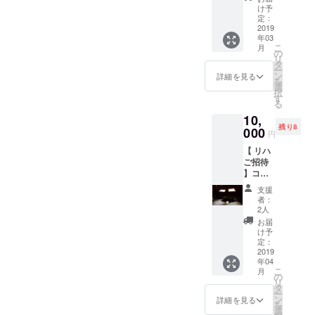
円〜 イ
----------------------------------------
Web
考欄に
け予
cialfacebook：
ベント
ページ
定：
ご希望
---------------『音楽のアトラク
当日に
2019
上と当
https://www.facebook.com/e
のお名
年03
参加い
日配布
前をご
ション』はSNSや公式HPで
こ
月
vents/1205398516303487/
ただけ
のプロ
の
記入く
リ
るチ
グラム
タ
ださ
情報発信をしています。い
公式HP：
ー
ケット
にお名
ン
い。 記
詳細を見る
を
をペア
いねやシェアで是非応援し
前を掲
選
入のな
http://aom.sgnmio.jp
択
でお届
載 （支
す
い場合
る
てください！twitter：
け致し
援時、
は
10,
ます。
必ず備
CAMPF
http://twitter.com/_AoM_offici
残り8
クラ
000
考欄に
IREの
円
シック
ご希望
ユー
alInstagram：
【 リハ
音楽を
のお名
ザー名
ご招待
あまり
http://instagram.com/aom.offi
前をご
を掲載
】コー
聴かな
記入く
いたし
cialfacebook：
ス
いとい
ださ
ます。
支援
10,000
う方を
い。 記
ご了承
者：
https://www.facebook.com/e
円〜 4
誘っ
入のな
2人
くださ
月に行
て、一
い場合
い。） *
お届
vents/1205398516303487/
うリ
緒に楽
は
け予
支援額
ハーサ
しんで
定：
公式HP：
CAMPF
は任意
ル（ゲ
2019
みて
IREの
に設定
年04
http://aom.sgnmio.jp
ネプ
は？ ・
ユー
してい
こ
月
ロ）の
サンク
の
ザー名
ただけ
リ
様子を
スメー
タ
を掲載
ます。
ー
覗けま
ルをお
ン
いたし
詳細を見る
を
す！日
届け ・
選
ます。