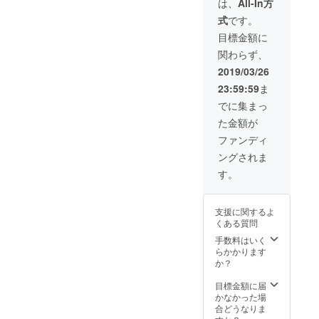
ベント
付する
は、
All-In方
20:00に
届け ・
にもご
電子チ
東日本
式
です。
ペアで
招待！
ケット
橋ICA
イベン
・サン
になり
目標金額に
PLUSに
トにご
クス
ます。 *
て行う
関わらず、
招待 ・
メール
リハー
予定で
お一人
をお届
サル当
2019/03/26
す。交
様リ
け ・広
日ご都
通費は
23:59:59
ま
ハーサ
告掲載
合がつ
別途支
ルにご
スペー
かな
でに集まっ
援者様
招待 ・
スのご
かった
のご負
た金額が
広告掲
提供 ・
場合
担とな
載ス
お一人
は、リ
ファンディ
りま
ペース
様イベ
ハーサ
す。
ングされま
をご提
ントに
ルの様
供 ・映
ご招待 *
子の映
す。
像（リ
支援額
像をお
ハ＋本
は任意
送りし
番） を
に設定
ます。 *
支援に関するよ
お届け
してい
イベン
くある質問
・メン
ただけ
トは
バーか
ます 。
手数料はいく
4/22(月)
らお礼
*チケッ
らかかります
18:30〜
の色紙
トは
か？
20:00に
をお届
メール
東日本
け ・関
で送付
目標金額に届
橋ICA
東圏内
する電
かなかった場
PLUSに
の方に
子チ
合どうなりま
て行う
限りま