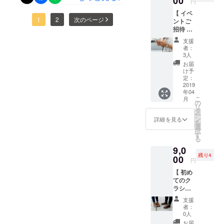
00
円
『音楽のアトラクション』
さしかかってきました。残
の映像
い場合
て参りますのでちょこちょ
【 イベ
をお届
は
はSNSや公式HPで情報発信
りわずかですが、引き続き
1
2
次のページ
ントご
こと覗いてみてください^^
け致し
CAMPF
招待 】
ます！
をしています。いいねや
IREの
拡散などの応援をいただけ
以上、取り急ぎご報告とさ
コース
・サン
ユー
支援
シェアで是非応援してくだ
5,000
クス
ると大変嬉しく思います！
ザー名
者：
せていただきます。現在リ
円〜 イ
メール
を掲載
3人
さい！twitter：
演奏メンバーも毎日忙しい
ベント
をお届
いたし
ターンの準備にとりかかっ
お届
当日に
け ・リ
ます。
け予
http://twitter.com/_AoM_offici
中ミーティングに参加して
ご参加
ておりますのでお届けまで
ハ＋イ
定：
ご了承
いただ
2019
ベント
alInstagram：
くださ
くれ、メンバーみんなでど
暫くお待ちください！--------
年04
けるチ
当日の
い。） *
こ
月
http://instagram.com/aom.offi
ケット
映像を
の
んなイメージなのか、どん
支援額
----------------------------------------
リ
をお届
お届け
タ
は任意
cialfacebook：
ー
な演出にするか、構想を練
け致し
・ご希
ン
に設定
---------『音楽のアトラク
詳細を見る
を
ます！
望の場
選
してい
https://www.facebook.com/e
択
り続けています！楽譜に色
・サン
ション』はSNSや公式HPで
合、
す
ただけ
る
クス
Web
vents/1205398516303487/
ます。
をつけたり、形を描いた
情報発信をしています。い
9,0
メール
ページ
残り4
公式HP：
をお届
00
上と当
り、動きを描いたり。これ
円
いねやシェアで是非応援し
け ・お
日配布
http://aom.sgnmio.jp
【 初め
が映像になったとき、一体
一人様
のプロ
てください！twitter：
てのク
イベン
グラム
どうなるのか、、？明日、
ラシッ
トにご
http://twitter.com/_AoM_offici
にお名
ク音楽
招待 ・
前を掲
支援
ムービーを新しく公開しま
alInstagram：
応援 】
ご希望
載 （支
者：
コース
の場
援時、
0人
すよ！どうぞお楽しみに！--
http://instagram.com/aom.offi
9,000
合、
必ず備
お届