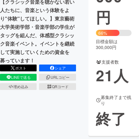
【クラシック音楽を聴かない若い
円
人たちに、音楽という体験をよ
まちづくり・地域活性化
り"体験"してほしい。】東京藝術
大学美術学部・音楽学部の学生が
CAMPFIRE for Social Good
CAMPFIRE Creation
66%
タッグを組んだ、体感型クラシッ
CAMPFIREふるさと納税
machi-ya
コミュニティ
目標金額は
ク音楽イベント。イベントを継続
300,000円
して実施していくための資金を
募っています！
支援者数
21
人
ポスト
シェア
LINEで送る
URLコピー
埋め込み
QRコード
募集終了まで残
り
終了