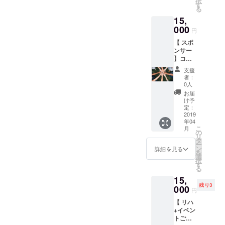
択
程は後
ペアで
す
ご了承
る
ほど調
イベン
くださ
15,
整致し
トにご
い。） *
ます。
000
招待 ・
支援額
円
・サン
ご希望
は任意
【 スポ
クス
の場
に設定
ンサー
メール
合、
してい
】コー
をお届
Web
ただけ
ス
け ・お
ページ
ます。 *
支援
15,000
一人様
上と当
チケッ
者：
円〜
リハー
日配布
0人
トは
Web
サルに
のプロ
メール
お届
ページ
ご招待
グラム
け予
で送付
上と当
・ご希
定：
にお名
する電
日配布
2019
望の場
前を掲
子チ
年04
のプロ
合、
載（支
ケット
こ
月
グラム
Web
の
援時、
になり
リ
に、ス
ページ
タ
必ず備
ます。 *
ー
ポン
上と当
ン
考欄に
詳細を見る
イベン
を
サーと
日配布
選
ご希望
トは
択
して広
のプロ
す
のお名
4/22(月)
る
告（企
グラム
前をご
18:30〜
15,
業、個
にお名
記入く
20:00に
残り3
人、商
000
前を掲
ださ
東日本
円
品名、
載（支
い。 記
橋ICA
【 リハ
活動名
援時、
入のな
PLUSに
+イベン
など）
必ず備
い場合
て行う
トご招
を掲載
考欄に
は
予定で