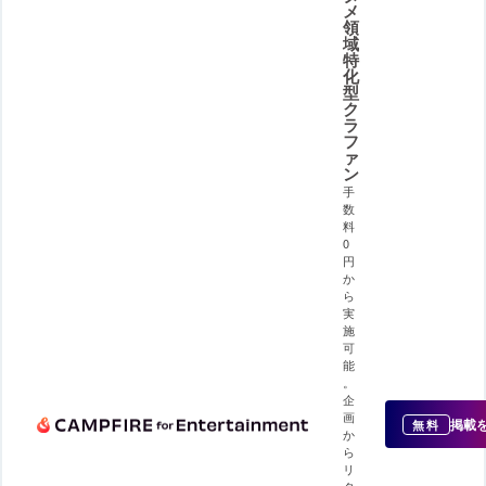
メ
領
域
特
化
型
ク
ラ
フ
ァ
ン
手
数
料
0
円
か
ら
実
施
可
能
。
企
画
掲載
無料
か
ら
リ