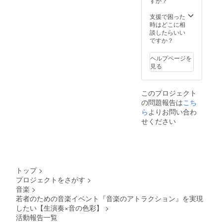
ケット
すか？
予定で
して、
になり
す。交
企画者
ます。 *
支援で困った
通費は
の菅野
公序良
時はどこに相
別途支
が直接
俗に反
談したらいい
援者様
お礼と
するよ
ですか？
のご負
ご報告
うなお
担とな
に伺い
名前
りま
ヘルプページを
ます！ *
や、こ
す。
見る
支援額
ちらが
は任意
相応し
に設定
くない
このプロジェクト
してい
と判断
の問題報告は
こち
ただけ
した場
ます。 *
ら
よりお問い合わ
合、権
チケッ
利を取
せください
トは
り消し
メール
させて
で送付
頂く場
する電
合がご
子チ
ざいま
ケット
す。 *イ
トップ
>
になり
ベント
プロジェクトをさがす
>
ます。 *
は
音楽
>
イベン
4/22(月)
トは
若者のための音楽イベント『音楽のアトラクション』を実現
18:30〜
4/22(月)
20:00に
したい【生演奏×音の色彩】
>
18:30〜
東日本
活動報告一覧
20:00に