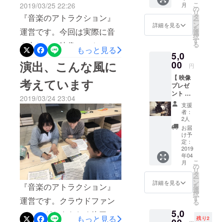
https://aom01.peatix.com/----
こ
2019/03/25 22:26
月
くださ
謝申し上げます。応援いた
の
あの空間を共有できたこと
リ
----------------------------------------
い。 ・
『音楽のアトラクション』
タ
ー
だきありがとうございまし
サンク
を幸せに思います。また後
ン
詳細を見る
-------------『音楽のアトラク
を
運営です。今回は実際に音
スメー
選
た。集まった資金は場所や
択
日、写真や動画とともに投
ルをお
す
ション』はSNSや公式HPで
を出しての映像テストの様
る
届け ・
もっと見る
設備などの必要費用、広告
稿をします！取り急ぎご報
5,0
ご希望
情報発信をしています。い
子を公開します！もちろん
演出、こんな風に
の場
費のほか、イベントに協力
00
告でした。（音楽のアトラ
円
いねやシェアで是非応援し
合、
演出はこれだけではありま
してくださっているアー
【 映像
Web
クション運営・菅野）
考えています
てください！twitter：
プレゼ
せん。どんな色、どんな
ページ
ティスト様への還元に充て
ント 】
上と当
http://twitter.com/_AoM_offici
2019/03/24 23:04
形、どんな動き、曲それぞ
コース
日配布
させていただきます。『音
支援
5,000
のプロ
alInstagram：
者：
れ考えております…実際当
円〜 イ
グラム
楽のアトラクション』は
2人
http://instagram.com/aom.offi
ベント
にお名
日足を運んでいただいて、
お届
4/22の初回を開催したあと
には参
前を掲
け予
cialfacebook：
加しな
演出をお楽しみください！
載（支
定：
もパワーアップさせて2回、
いけれ
2019
援時、
https://www.facebook.com/e
クラウドファンディングは
年04
ど様子
必ず備
3回…と開催していく予定で
こ
月
は気に
考欄に
vents/1205398516303487/
の
明日終了します。どうぞ、
リ
なる、
ご希望
す。まずは来月、初開催！
タ
ー
公式HP：
という
のお名
ン
詳細を見る
最後まで応援よろしくお願
『音楽のアトラクション』
を
準備の様子や開催報告はこ
方に。
前をご
選
http://sgnmio.jp/aom/
択
リハー
い致します。---------------------
記入く
す
運営です。クラウドファン
のCAMPFIRE活動報告ペー
る
サルと
ださ
------------------------------------
5,0
イベン
ディングもまもなく終了に
い。 記
ジでも各種SNSでも発信し
もっと見る
残り2
ト当日
入のな