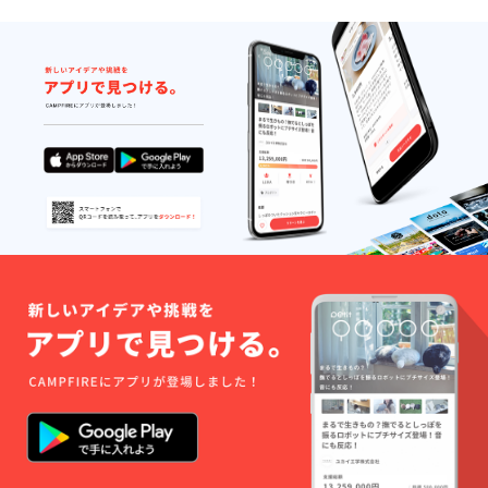
橋ICA
東日本
PLUSに
橋ICA
て行う
PLUSに
予定で
て行う
す。交
予定で
通費は
す。交
別途支
通費は
援者様
別途支
のご負
援者様
担とな
のご負
りま
担とな
す。
りま
す。