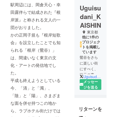
駅周辺には、岡倉天心・幸
Uguisu
田露伴らで結成された『根
dani_K
岸派』と称される文人の一
AISHIN
団がおりました。
東京都
かの正岡子規も『根岸短歌
他に1件の
プロジェク
会』を設立したことでも知
トを掲載し
られる「根岸（鶯谷）」
ています
は、間違いなく東京の文
鶯谷をさら
に楽しい街
化・アートの発信地でし
にすべく、
た。
地元の事業
UguisudaniK
平成も終えようとしている
者が集まっ
メッセー
たプロジェ
ジを送る
今、「清」と「濁」、
クトです。
「陰」と「陽」、さまざま
鶯谷の魅力
な面を併せ持つこの地か
を伝える、
リターンを
新しいカル
ら、ラブホテル街だけでは
チャーを鶯