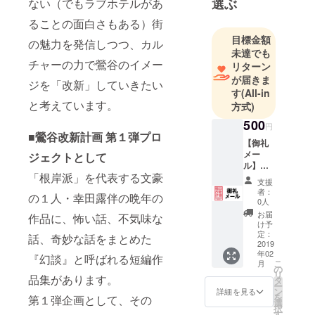
選ぶ
ない（でもラブホテルがあ
谷から発信
ることの面白さもある）街
するため
目標金額
に、様々な
の魅力を発信しつつ、カル
未達でも
企画を立ち
チャーの力で鶯谷のイメー
リターン
上げていき
が届きま
ジを「改新」していきたい
ます！
す
(All-in
と考えています。
方式)
500
円
■鶯谷改新計画 第１弾プロ
【御礼
メー
ジェクトとして
ル】
「根岸派」を代表する文豪
コース
支援
我々の
者：
の１人・幸田露伴の晩年の
活動に
0人
共感い
お届
作品に、怖い話、不気味な
ただ
け予
き、
定：
話、奇妙な話をまとめた
「頑
2019
年02
張っ
『幻談』と呼ばれる短編作
こ
月
て、根
の
リ
岸2丁目
品集があります。
タ
ー
を盛り
ン
詳細を見る
を
第１弾企画として、その
上げて
選
択
欲し
す