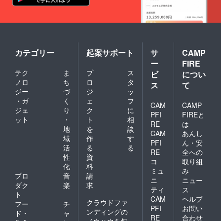
カテゴリー
起案サポート
サ
CAMP
ー
FIRE
テク
ま
プ
ス
ビ
につい
ノロ
ち
ロ
タ
ス
て
ジー
づ
ジ
ッ
・ガ
く
ェ
フ
CAM
CAMP
ジェ
り
ク
に
PFI
FIREと
ット
・
ト
相
RE
は
地
を
談
CAM
あんし
域
作
す
PFI
ん・安
活
る
る
RE
全への
性
資
コ
取り組
化
料
ミュ
み
プロ
音
請
ニ
ニュー
ダク
楽
求
ティ
ス
ト
CAM
ヘルプ
クラウドファ
フー
チ
PFI
お問い
ンディングの
ド・
ャ
RE
合わせ