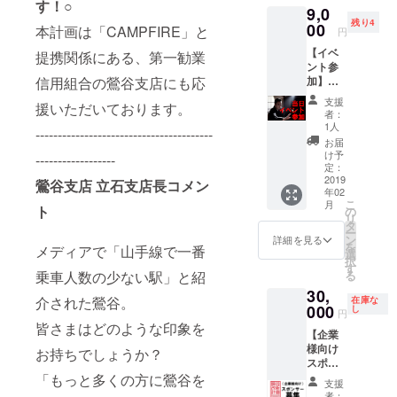
す！○
9,0
宿泊い
残り4
ただけ
00
本計画は「CAMPFIRE」と
円
るチ
【イベ
ケット
提携関係にある、第一勧業
ント参
付きの
信用組合の鶯谷支店にも応
加】（1
コース
組3名様
となり
支援
援いただいております。
用）
ます。
者：
コース
ペアで
1人
----------------------------------------
本イベ
の宿泊
お届
ントに
をいた
け予
------------------
ご参加
だくこ
定：
いただ
2019
とを前
鶯谷支店 立石支店長コメン
年02
くコー
提とさ
こ
月
スで
ト
せてい
の
リ
す。怪
ただき
タ
ー
談、
ます。
ン
詳細を見る
を
メディアで「山手線で一番
トーク
宿泊い
選
択
イベン
ただく
す
乗車人数の少ない駅」と紹
る
ト全て
先は、
30,
にご参
ご協力
介された鶯谷。
在庫な
加いた
000
いただ
し
円
だくこ
いてる
皆さまはどのような印象を
【企業
とが可
各ホテ
様向け
能で
お持ちでしょうか？
ルの中
スポン
す。 3
から、
サー】
「もっと多くの方に鶯谷を
名様で
ランダ
支援
コース
参加を
ムでお
者：