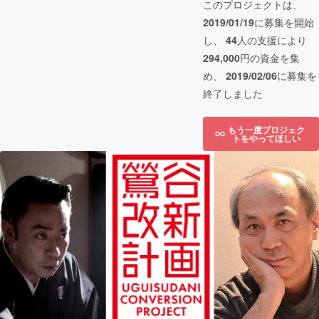
このプロジェクトは、
2019/01/19
に募集を開始
し、
44
人の支援により
294,000
円の資金を集
め、
2019/02/06
に募集を
終了しました
もう一度プロジェク
トをやってほしい