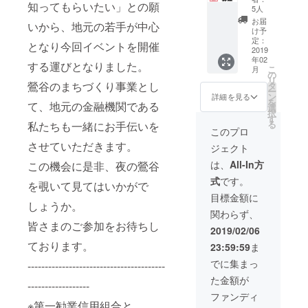
知ってもらいたい」との願
企業の
ご希望
泊りい
5人
方で本
される
ただく
お届
いから、地元の若手が中心
イベン
方は、
ことに
け予
トにご
こちら
定：
なりま
となり今回イベントを開催
興味が
2019
をお選
す。 ご
年02
ある方
びくだ
協力い
する運びとなりました。
こ
月
は、ご
さい。
の
ただく
リ
連絡く
鶯谷のまちづくり事業とし
タ
ホテル
ー
ださ
ン
は、鶯
詳細を見る
を
て、地元の金融機関である
い。 イ
選
谷倶楽
択
ベント
す
部、ほ
る
私たちも一緒にお手伝いを
会場や
か、イ
このプロ
地域に
ベント
させていただきます。
ジェクト
て配布
会場近
される
郊のレ
は、
All-In方
この機会に是非、夜の鶯谷
チラシ
ジャー
式
です。
などに
を覗いて見てはいかがで
ホテル
企業名
を予定
目標金額に
しょうか。
を掲載
してい
関わらず、
させて
ます。
皆さまのご参加をお待ちし
いただ
2019/02/06
きま
ております。
23:59:59
ま
す。ま
た、告
でに集まっ
----------------------------------------
知配布
た金額が
物など
------------------
れば、
ファンディ
イベン
※第一勧業信用組合と