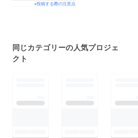
の高橋様。この度は、
※投稿する際の注意点
感いただける方のご支
本当にご協力いただ
援もお待ちしておりま
き、ありがとうござい
す。まだ、バタバタと
ました。
当日の準備を行ってお
りますが、Tシャツも
無事完成しました！本
同じカテゴリーの人気プロジェ
Tシャツはリターンに
クト
も含まれていますが、
当日も販売致します。
当日お越しいただける
方も、ぜひ、実物をご
確認いただき、購入を
検討いただければと思
います。当日、お会い
できることを楽しみに
しております。※ご支
援いただいた方には、
明日、当日のご連絡を