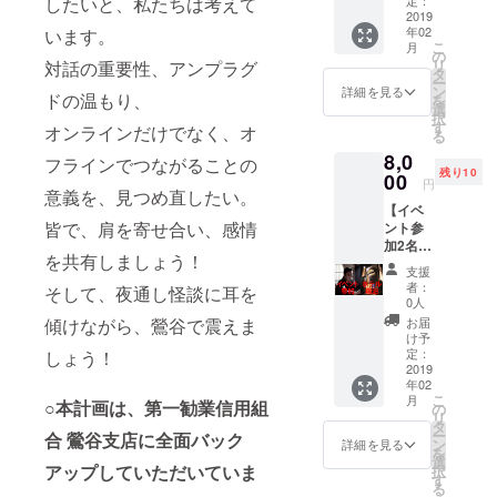
したいと、私たちは考えて
トとな
させて
いただ
2019
りま
いただ
年02
います。
くコー
す！
きま
こ
月
スで
の
す。 今
リ
対話の重要性、アンプラグ
す。怪
タ
後も怪
ー
談、
ン
談など
詳細を見る
ドの温もり、
を
トーク
選
のイベ
択
イベン
す
ントは
オンラインだけでなく、オ
る
ト全て
適宜開
8,0
にご参
フラインでつながることの
催して
残り10
加いた
00
いきた
円
意義を、見つめ直したい。
だくこ
いと思
【イベ
とが可
います
皆で、肩を寄せ合い、感情
ント参
能で
ので、
加2名分
す。 2
ご支援
を共有しましょう！
＋鶯谷
名様で
いただ
支援
ホテル
参加を
けると
者：
そして、夜通し怪談に耳を
宿泊
ご希望
0人
嬉しい
券】
される
傾けながら、鶯谷で震えま
です。
お届
コース
方は、
け予
ペアで
こちら
定：
しょう！
のイベ
2019
をお選
年02
ント参
びくだ
こ
月
○本計画は、第一勧業信用組
加に加
さい。
の
リ
えて、
タ
ー
合 鶯谷支店に全面バック
根岸二
ン
詳細を見る
を
丁目に
選
アップしていただいていま
択
あるホ
す
る
テルに