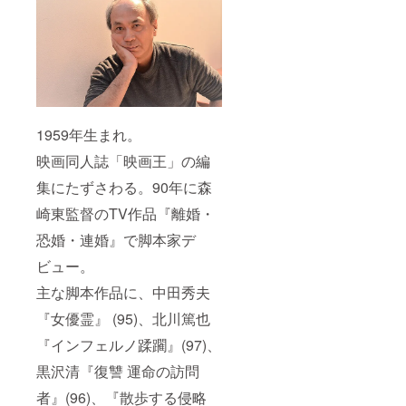
1959年生まれ。
映画同人誌「映画王」の編
集にたずさわる。90年に森
崎東監督のTV作品『離婚・
恐婚・連婚』で脚本家デ
ビュー。
主な脚本作品に、中田秀夫
『女優霊』 (95)、北川篤也
『インフェルノ蹂躙』(97)、
黒沢清『復讐 運命の訪問
者』(96)、『散歩する侵略