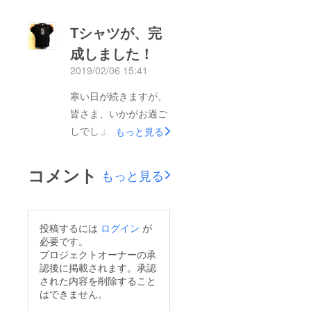
た！当日は、雪のちら
つく、寒い夜になった
Tシャツが、完
のですが、本当に多く
成しました！
の方にお越しいただ
2019/02/06 15:41
き、感謝しかありませ
ん。また、我々の慣れ
寒い日が続きますが、
ないイベント運営のた
皆さま、いかがお過ご
め、色々とご迷惑をお
しでしょうか？そんな
もっと見る
掛けしたにも関わら
寒い夜に、怪談を聞き
ず、最後までイベント
たい？わかります。そ
コメント
もっと見る
にご参加いただきあり
んな本プロジェクトの
がとうございました！
支援受け付けも本日で
また、こういったイベ
最終日となりました。
投稿するには
ログイン
が
ントを開催していきた
ぜひ、ご興味のある方
必要です。
いと思います。そして
は、ご支援いただける
プロジェクトオーナーの承
何より、素敵なイベン
認後に掲載されます。承認
と助かります。今回の
トにしてくださった怪
された内容を削除すること
イベントだけではな
はできません。
談師の城谷様、脚本家
く、鶯谷の街興しに共