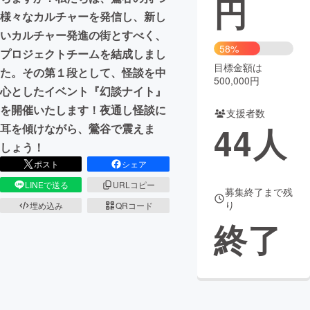
円
様々なカルチャーを発信し、新し
まちづくり・地域活性化
いカルチャー発進の街とすべく、
58%
プロジェクトチームを結成しまし
目標金額は
CAMPFIRE for Social Good
CAMPFIRE Creation
た。その第１段として、怪談を中
500,000円
CAMPFIREふるさと納税
machi-ya
コミュニティ
心としたイベント『幻談ナイト』
を開催いたします！夜通し怪談に
支援者数
44
人
耳を傾けながら、鶯谷で震えま
しょう！
ポスト
シェア
LINEで送る
URLコピー
募集終了まで残
り
埋め込み
QRコード
終了