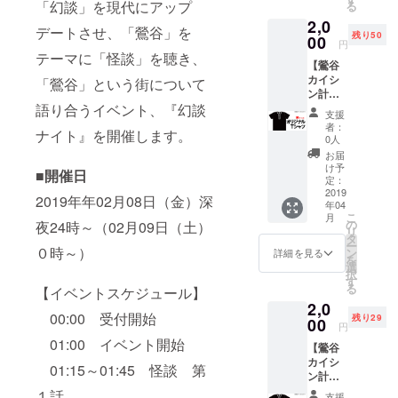
「幻談」を現代にアップ
る
い！」
2,0
という
デートさせ、「鶯谷」を
残り50
応援を
00
円
いただ
テーマに「怪談」を聴き、
【鶯谷
ける方
カイシ
をお待
「鶯谷」という街について
ン計画
ちして
スタッ
語り合うイベント、『幻談
おりま
支援
フTシャ
す。
者：
ナイト』を開催します。
ツ・M
0人
サイ
お届
ズ】
け予
■開催日
コース
定：
（送料
2019
2019年年02月08日（金）深
年04
込み）
こ
月
鶯谷カ
の
夜24時～（02月09日（土）
リ
イシン
タ
ー
計画の
０時～）
ン
詳細を見る
を
オリジ
選
択
ナルT
す
る
【イベントスケジュール】
シャツ
2,0
をお送
00:00 受付開始
残り29
りしま
00
円
す。 今
01:00 イベント開始
【鶯谷
後も怪
カイシ
談など
01:15～01:45 怪談 第
ン計画
のイベ
スタッ
ントは
１話
支援