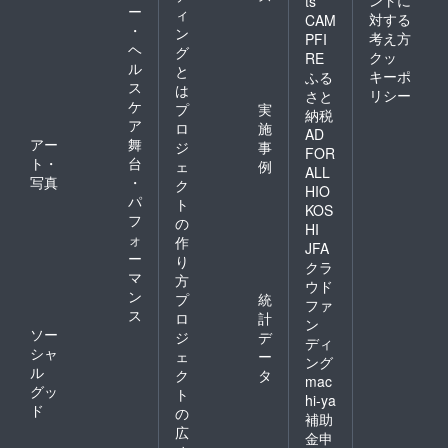
ントに
ts
ー
ィ
対する
CAM
・
ン
考え方
PFI
ヘ
グ
クッ
RE
ル
と
キーポ
ふる
ス
は
リシー
さと
ケ
プ
実
納税
ア
ロ
施
AD
アー
舞
ジ
事
FOR
ト・
台
ェ
例
ALL
写真
・
ク
HIO
パ
ト
KOS
フ
の
HI
ォ
作
JFA
ー
り
クラ
マ
方
ウド
ン
プ
統
ファ
ス
ロ
計
ン
ソー
ジ
デ
ディ
シャ
ェ
ー
ング
ル
ク
タ
mac
グッ
ト
hi-ya
ド
の
補助
広
金申