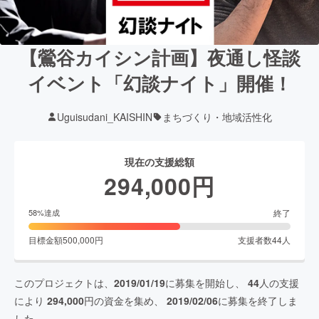
【鶯谷カイシン計画】夜通し怪談
イベント「幻談ナイト」開催！
Uguisudani_KAISHIN
まちづくり・地域活性化
現在の支援総額
294,000
円
終了
58
%達成
目標金額
500,000
円
支援者数
44
人
このプロジェクトは、
2019/01/19
に募集を開始し、
44
人の支援
により
294,000
円の資金を集め、
2019/02/06
に募集を終了しま
した