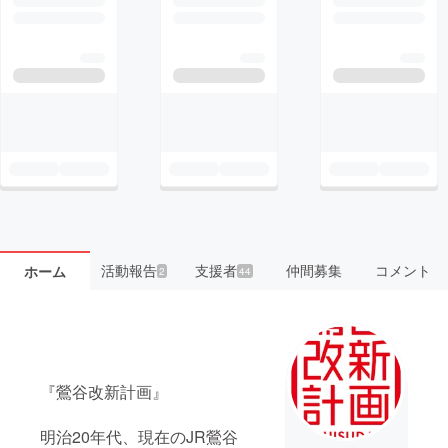
活動報告
支援者
仲間募集
コメント
ホーム
2
44
『鶯谷改新計画』
明治20年代、現在のJR鶯谷