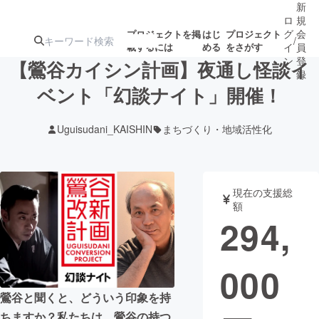
新
ロ
規
グ
会
プロジェクトを掲
はじ
プロジェクト
/
載するには
める
をさがす
イ
員
ン
登
【鶯谷カイシン計画】夜通し怪談イ
録
ベント「幻談ナイト」開催！
人気のプロ
注目のリ
注目の新着プロ
募集終了が近いプ
もうすぐ公開
Uguisudani_KAISHIN
まちづくり・地域活性化
ジェクト
ターン
ジェクト
ロジェクト
されます
アート・写真
音楽
現在の支援総
額
294,
テクノロジー・ガジェット
ゲーム・サ
000
映像・映画
書籍・雑誌
鶯谷と聞くと、どういう印象を持
ビジネス・起業
チャレンジ
ちますか？私たちは、鶯谷の持つ