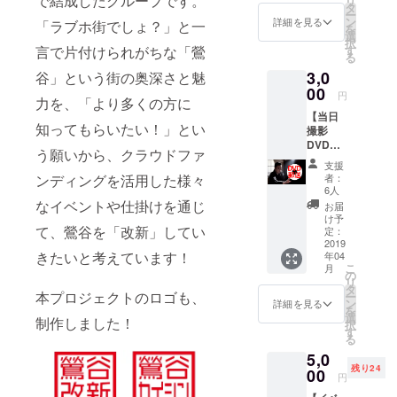
で結成したグループです。
リ
トーク
購入い
タ
ー
イベン
ただけ
ン
詳細を見る
「ラブホ街でしょ？」と一
を
ト全て
ると嬉
選
択
にご参
しいで
す
言で片付けられがちな「鶯
る
加いた
す。 次
3,0
だくこ
谷」という街の奥深さと魅
回以降
とが可
00
のイベ
円
力を、「より多くの方に
能で
ントに
【当日
す。
ぜひ着
知ってもらいたい！」とい
撮影
て、ご
DVD郵
参加く
う願いから、クラウドファ
送】
ださ
支援
コース
い。
者：
ンディングを活用した様々
（送料
6人
込み）
なイベントや仕掛けを通じ
お届
「当
け予
日、ぜ
て、鶯谷を「改新」してい
定：
ひ行き
2019
きたいと考えています！
年04
た
こ
月
い！…
の
リ
…しか
タ
本プロジェクトのロゴも、
ー
し、東
ン
詳細を見る
を
京には
選
制作しました！
択
行けな
す
る
い。」
5,0
という
残り24
方が、
00
円
全国の