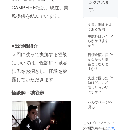
ングされま
ト参加
CAMPFIRE社は、現在、業
者の方
す。
に配布
務提供を結んでいます。
させて
いただ
支援に関するよ
きま
くある質問
す。
手数料はいく
らかかります
■出演者紹介
か？
２回に渡って実施する怪談
目標金額に届
かなかった場
については、怪談師・城谷
合どうなりま
すか？
歩氏をお招きし、怪談を披
支援で困った
露していただきます。
時はどこに相
談したらいい
怪談師・城谷歩
ですか？
ヘルプページを
見る
このプロジェクト
の問題報告は
こち