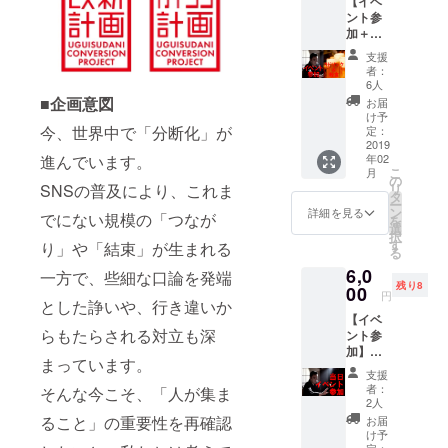
【イベ
怪談
ント参
ファン
加＋ワ
の中に
ンドリ
はい
支援
ンク＋
らっ
者：
軽食】
しゃる
6人
コース
かと思
■企画意図
お届
イベン
いま
け予
ト参加
今、世界中で「分断化」が
す。 そ
定：
に加え
2019
こで、
進んでいます。
年02
て、ワ
今回の
こ
月
ンドリ
怪談イ
の
SNSの普及により、これま
リ
ンクと
ベント
タ
ー
軽食を
に関し
ン
詳細を見る
でにない規模の「つなが
を
追加し
ては、
選
択
たプラ
怪談師
す
り」や「結束」が生まれる
る
ンで
の方の
6,0
す。 軽
一方で、些細な口論を発端
講演箇
残り8
食は、
00
所につ
円
とした諍いや、行き違いか
枝豆、
いて
【イベ
ポテト
は、映
らもたらされる対立も深
ント参
サラ
像で録
加】（1
ダ、鶏
画し、
まっています。
組2名様
唐揚
後日
支援
用）
げ、ミ
DVDと
者：
そんな今こそ、「人が集ま
コース
ニハン
してお
2人
本イベ
バーグ
手元に
ること」の重要性を再確認
お届
ントに
のセッ
お届け
け予
ご参加
定：