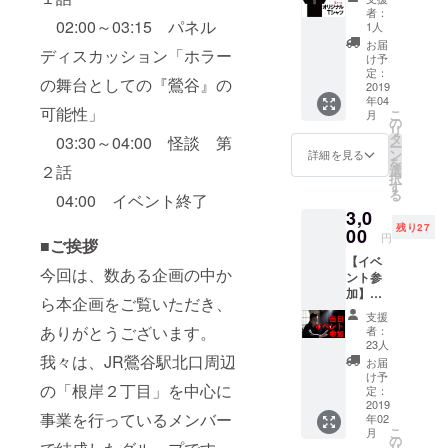
フTシャ
適宜開
者：
ツ・Lサ
02:00～03:15 パネル
催して
1人
イズ】
いきた
お届
ディスカッション「ホラー
コース
いと思
け予
（送料
います
定：
の舞台としての『鶯谷』の
込み）
2019
ので、
年04
鶯谷カ
ご支援
可能性」
こ
月
イシン
の意味
の
リ
計画の
でもご
タ
03:30～04:00 怪談 第
ー
オリジ
購入い
ン
詳細を見る
を
ナルT
ただけ
２話
選
択
シャツ
ると嬉
す
る
04:00 イベント終了
をお送
しいで
3,0
りしま
す。 次
残り27
す。 今
00
回以降
円
■ご挨拶
後も怪
のイベ
【イベ
談など
ントに
今回は、数ある企画の中か
ント参
のイベ
ぜひ着
加】
ントは
て、ご
ら本企画をご覧いただき、
コース
適宜開
参加く
支援
本イベ
催して
ださ
ありがとうございます。
者：
ントに
いきた
い。
23人
ご参加
いと思
我々は、JR鶯谷駅北口周辺
お届
いただ
います
け予
の「根岸２丁目」を中心に
くコー
ので、
定：
スで
2019
ご支援
事業を行っているメンバー
年02
す。怪
の意味
こ
月
談、
でもご
の