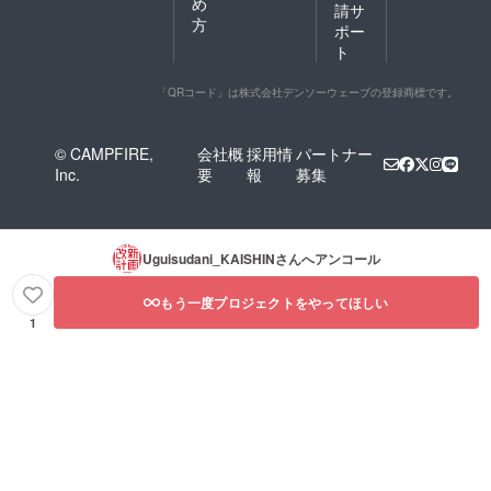
め
請サ
方
ポー
ト
「QRコード」は株式会社デンソーウェーブの登録商標です。
© CAMPFIRE,
会社概
採用情
パートナー
Inc.
要
報
募集
Uguisudani_KAISHIN
さんへアンコール
もう一度プロジェクトをやってほしい
1