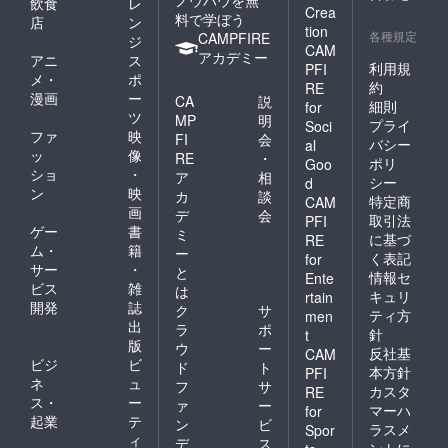
ノウハウを無
飲食
レ
Crea
料で学ぼう
店
ン
tion
各種規定
CAMPFIRE
ジ
CAM
アカデミー
アニ
ス
利用規
PFI
メ・
ポ
約
RE
漫画
ー
CA
説
細則
for
ツ
MP
明
プライ
Soci
ファ
映
FI
会
バシー
al
ッ
像
RE
・
ポリ
Goo
ショ
・
ア
相
シー
d
ン
映
カ
談
特定商
CAM
画
デ
会
取引法
PFI
ゲー
書
ミ
に基づ
RE
ム・
籍
ー
く表記
for
サー
・
と
情報セ
Ente
ビス
雑
は
キュリ
rtain
開発
誌
ク
サ
ティ方
men
出
ラ
ポ
針
t
版
ウ
ー
反社基
CAM
ビジ
ビ
ド
ト
本方針
PFI
ネ
ュ
フ
サ
カスタ
RE
ス・
ー
ァ
ー
マーハ
for
起業
テ
ン
ビ
ラスメ
Spor
ィ
デ
ス