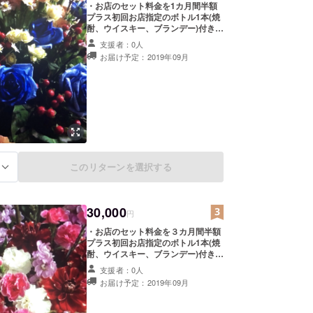
・お店のセット料金を1カ月間半額
プラス初回お店指定のボトル1本(焼
酎、ウイスキー、ブランデー)付きの
ご本人様限定メンバーカード。 お礼
支援者：0人
のお手紙、粗品を贈呈。
お届け予定：2019年09月
このリターンを選択する
る
30,000
円
・お店のセット料金を３カ月間半額
プラス初回お店指定のボトル1本(焼
酎、ウイスキー、ブランデー)付きの
ご本人様限定メンバーカード。 お礼
支援者：0人
のお手紙、粗品を贈呈。
お届け予定：2019年09月