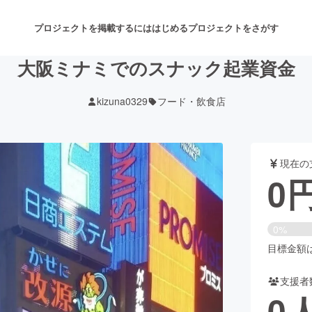
プロジェクトを掲載するには
はじめる
プロジェクトをさがす
大阪ミナミでのスナック起業資金
kizuna0329
フード・飲食店
注目のリターン
注目の新着プロジェクト
募集終了が近いプロジェクト
も
現在の
音楽
舞台・パフォーマンス
0
ゲーム・サービス開発
フード・飲食店
0%
書籍・雑誌出版
アニメ・漫画
目標金額は3
支援者
チャレンジ
ビューティー・ヘルスケ
0