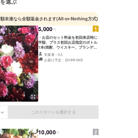
を選ぶ
金額未達なら全額返金されます
(All-or-Nothing方式)
5,000
円
・お店のセット料金を初回来店時に
半額、プラス初回お店指定のボトル
1本(焼酎、ウイスキー、ブランデー)
付きのご本人様限定メンバーカー
支援者：0人
ド。 お礼のお手紙、粗品を贈呈。
お届け予定：2019年09月
このリターンを選択する
る
10,000
円