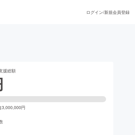
ログイン
/
新規会員登録
うすぐ公開されます
支援総額
プロダクト
円
ファッション
スポーツ
,000,000円
数
ア
ソーシャルグッド
人