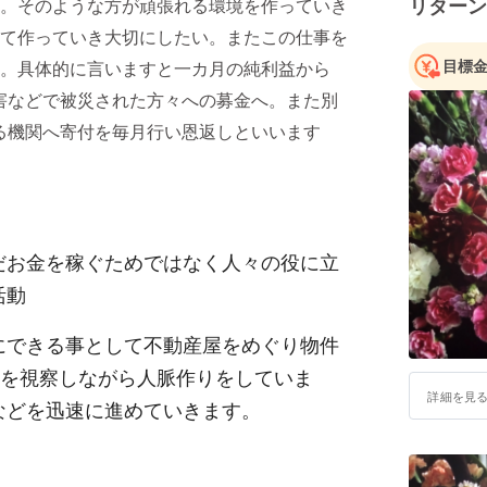
リターン
。そのような方が頑張れる環境を作っていき
て作っていき大切にしたい。またこの仕事を
目標
。具体的に言いますと一カ月の純利益から
害などで被災された方々への募金へ。また別
る機関へ寄付を毎月行い恩返しといいます
だお金を稼ぐためではなく人々の役に立
活動
にできる事として不動産屋をめぐり物件
)を視察しながら人脈作りをしていま
詳細を見
などを迅速に進めていきます。