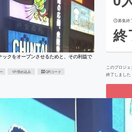
募集終
CAMPFIRE for Social Good
CAMPFIRE Creation
終
CAMPFIREふるさと納税
machi-ya
コミュニティ
ナックをオープンさせるためと、その利益で
このプロジェ
ピー
埋め込み
QRコード
終了しました