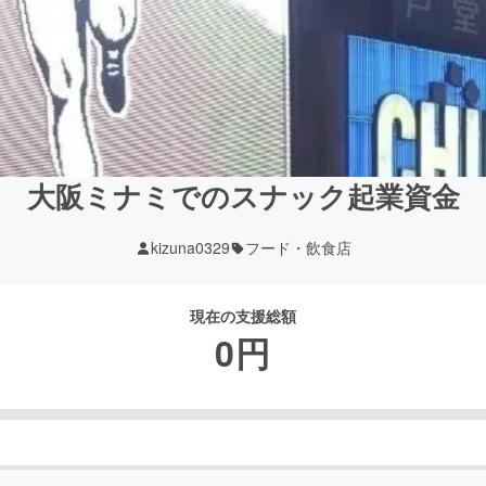
大阪ミナミでのスナック起業資金
kizuna0329
フード・飲食店
現在の支援総額
0
円