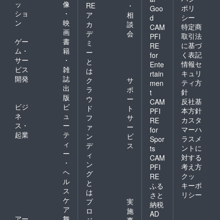
ッ
像
RE
・
ポリ
Goo
ショ
・
ア
相
シー
d
ン
映
カ
談
特定商
CAM
画
デ
会
取引法
PFI
ゲー
書
ミ
に基づ
RE
ム・
籍
ー
く表記
for
サー
・
と
情報セ
Ente
ビス
雑
は
キュリ
rtain
開発
誌
ク
サ
ティ方
men
出
ラ
ポ
針
t
版
ウ
ー
反社基
CAM
ビジ
ビ
ド
ト
本方針
PFI
ネ
ュ
フ
サ
カスタ
RE
ス・
ー
ァ
ー
マーハ
for
起業
テ
ン
ビ
ラスメ
Spor
ィ
デ
ス
ントに
ts
ー
ィ
対する
CAM
・
ン
考え方
PFI
ヘ
グ
クッ
RE
ル
と
キーポ
ふる
ス
は
リシー
さと
ケ
プ
実
納税
ア
ロ
施
AD
アー
舞