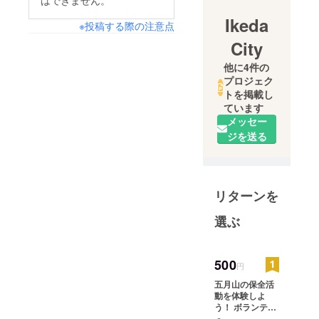
はできません。
Ikeda
※投稿する際の注意点
City
他に4件の
プロジェク
トを掲載し
ています
メッセー
ジを送る
リターンを
選ぶ
500
円
五月山の保全活
動を体験しよ
う！ ボランティ
アグループ「五