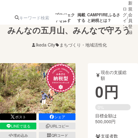
新
ロ
規
グ
会
プロジェク
掲載
CAMPFIREふるさ
/
トを探す
する
と納税とは？
イ
員
ン
登
みんなの五月山、みんなで守ろう
録
Ikeda City
まちづくり・地域活性化
人気のプロ
注目のリ
注目の新着プロ
募集終了が近いプ
もうすぐ公開
ジェクト
ターン
ジェクト
ロジェクト
されます
現在の支援総
額
アート・写真
音楽
0
円
テクノロジー・ガジェット
ゲーム・サ
0%
目標金額は
映像・映画
書籍・雑誌
ポスト
シェア
500,000円
LINEで送る
URLコピー
ビジネス・起業
チャレンジ
埋め込み
QRコード
支援者数