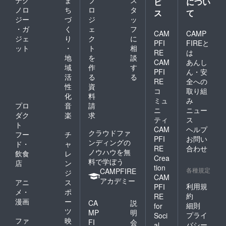
テク
ま
プ
ス
ビ
につい
ノロ
ち
ロ
タ
ス
て
ジー
づ
ジ
ッ
・ガ
く
ェ
フ
CAM
CAMP
ジェ
り
ク
に
PFI
FIREと
ット
・
ト
相
RE
は
地
を
談
CAM
あんし
域
作
す
PFI
ん・安
活
る
る
RE
全への
性
資
コ
取り組
化
料
ミュ
み
プロ
音
請
ニ
ニュー
ダク
楽
求
ティ
ス
ト
CAM
ヘルプ
クラウドファ
フー
チ
PFI
お問い
ンディングの
ド・
ャ
RE
合わせ
ノウハウを無
飲食
レ
Crea
料で学ぼう
店
ン
tion
各種規定
CAMPFIRE
ジ
CAM
アカデミー
アニ
ス
利用規
PFI
メ・
ポ
約
RE
漫画
ー
CA
説
細則
for
ツ
MP
明
プライ
Soci
ファ
映
FI
会
バシー
al