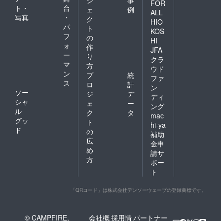
ジ
事
FOR
ト・
台
ェ
例
ALL
写真
・
ク
HIO
パ
ト
KOS
フ
の
HI
ォ
作
JFA
ー
り
クラ
マ
方
ウド
ン
プ
統
ファ
ス
ロ
計
ン
ソー
ジ
デ
ディ
シャ
ェ
ー
ング
ル
ク
タ
mac
グッ
ト
hi-ya
ド
の
補助
広
金申
め
請サ
方
ポー
ト
「QRコード」は株式会社デンソーウェーブの登録商標です。
© CAMPFIRE,
会社概
採用情
パートナー