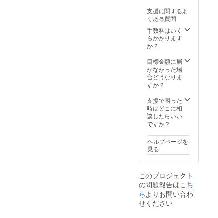
支援に関するよ
くある質問
手数料はいく
らかかります
か？
目標金額に届
かなかった場
合どうなりま
すか？
支援で困った
時はどこに相
談したらいい
ですか？
ヘルプページを
見る
このプロジェクト
の問題報告は
こち
ら
よりお問い合わ
せください