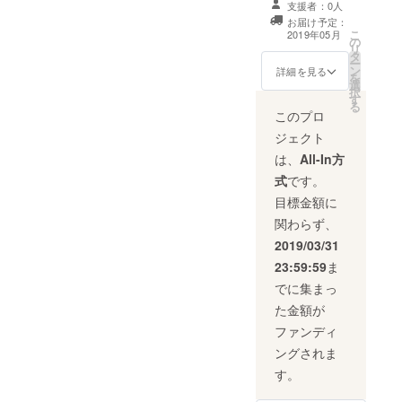
支援者：0人
月山グリーンエ
お届け予定：
コー」の活動に
こ
2019年05月
の
参加してみませ
リ
タ
んか。 当団体で
ー
ン
は、毎月１回活
詳細を見る
を
選
動を行っていま
択
す
す。 寄付者のみ
る
なさまには、
このプロ
メールにて、活
ジェクト
動の予定内容を
ご案内します。
は、
All-In方
興味が湧いたら
式
です。
一緒に体験して
みませんか？
目標金額に
メールの本文中
関わらず、
に、参加方法等
を詳しく記載し
2019/03/31
ますので、ご確
23:59:59
ま
認ください。 参
加条件：なし 注
でに集まっ
意事項：お子様
た金額が
連れの場合は、
保護者の方が見
ファンディ
守ってあげてく
ングされま
ださい。
す。