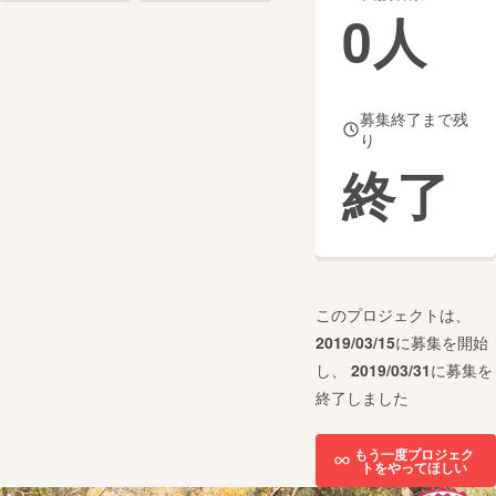
0
人
まちづくり・地域活性化
CAMPFIRE for Social Good
CAMPFIRE Creation
募集終了まで残
り
CAMPFIREふるさと納税
machi-ya
コミュニティ
終了
このプロジェクトは、
2019/03/15
に募集を開始
し、
2019/03/31
に募集を
終了しました
もう一度プロジェク
トをやってほしい