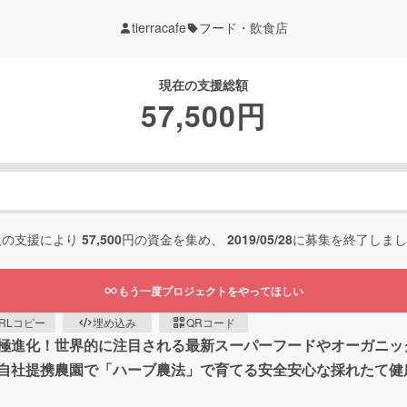
tierracafe
フード・飲食店
現在の支援総額
57,500
円
人の支援により
57,500
円の資金を集め、
2019/05/28
に募集を終了しまし
もう一度プロジェクトをやってほしい
RLコピー
埋め込み
QRコード
進化！世界的に注目される最新スーパーフードやオーガニック食材
自社提携農園で「ハーブ農法」で育てる安全安心な採れたて健