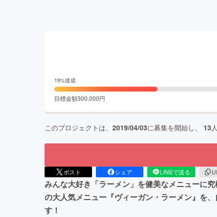
19
%達成
目標金額
300,000
円
このプロジェクトは、
2019/04/03
に募集を開始し、
13
ポスト
シェア
LINEで送る
U
みんな大好き「ラーメン」を健美なメニューに究極
の大人気メニュー『ヴィーガン・ラーメン』を、
す！