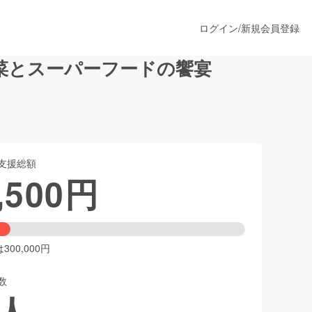
ログイン
/
新規会員登録
菜とスーパーフードの饗宴
うすぐ公開されます
支援総額
プロダクト
,500
円
ファッション
スポーツ
00,000円
数
ア
ソーシャルグッド
人