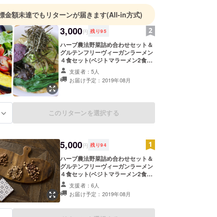
標金額未達でもリターンが届きます
(All-in方式)
3,000
円
残り
95
ハーブ農法野菜詰め合わせセット＆
グルテンフリーヴィーガンラーメン
４食セット(ベジトマラーメン2食、
豆乳みそラーメン2食) ☆3,780円相
支援者：5人
当☆
お届け予定：2019年08月
このリターンを選択する
る
5,000
円
残り
94
ハーブ農法野菜詰め合わせセット＆
グルテンフリーヴィーガンラーメン
４食セット(ベジトマラーメン2食、
豆乳みそラーメン2食)＆有機RAWス
支援者：6人
プラウトナッツ(アーモンド、ヘーゼ
お届け予定：2019年08月
ルナッツ、ウォルナッツの３種各々
100g) ☆6,912円相当☆