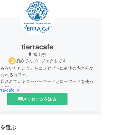
tierracafe
富山県
初めてのプロジェクトです
恵みをいただこう』をコンセプトに身体の内と外か
になれるカフェ。
注目されているスーパーフードとローフードを使っ
ーを楽しめます。
erra-cafe.jp
メッセージを送る
を選ぶ