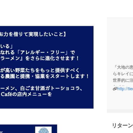
『大地の
らキレイ
世界的に
たメニュ
http://ti
リターン