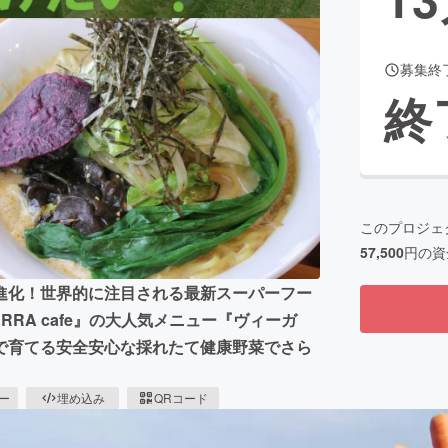
募集終
CAMPFIRE for Social Good
CAMPFIRE Creation
終
CAMPFIREふるさと納税
machi-ya
コミュニティ
このプロジェ
57,500
円の資
進化！世界的に注目される最新スーパーフー
RA cafe』の大人気メニュー『ヴィーガ
で育てる安全安心な採れたて健康野菜でさら
ピー
埋め込み
QRコード