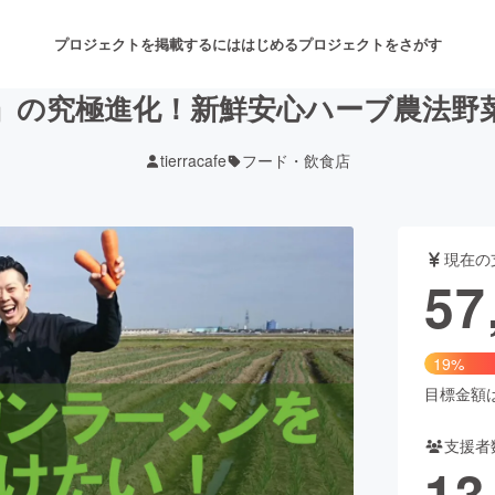
プロジェクトを掲載するには
はじめる
プロジェクトをさがす
』の究極進化！新鮮安心ハーブ農法野
tierracafe
フード・飲食店
注目のリターン
注目の新着プロジェクト
募集終了が近いプロジェクト
も
現在の
音楽
舞台・パフォーマンス
57
ゲーム・サービス開発
フード・飲食店
19%
書籍・雑誌出版
アニメ・漫画
目標金額は3
支援者
チャレンジ
ビューティー・ヘルスケ
13