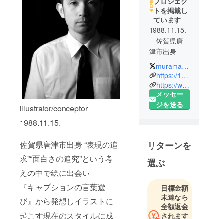
プロジェク
トを掲載し
ています
1988.11.15.
佐賀県唐
津市出身
muramasu1988
学生時代か
https://1dollarwonderland.jimdo.com/
ら音楽活動
https://www.instagram.com/muramasu1988/?hl=ja
メッセー
を精力的に
ジを送る
行い、福岡
illustrator/conceptor
にある音楽
1988.11.15.
専門学校へ
進学。卒業
リターンを
佐賀県唐津市出身 “表現の追
後もミュー
求”“面白さの追究”という考
ジシャンと
選ぶ
しての活動
えの中で絵に出会い
を行うが
『キャプションの言葉遊
目標金額
『表現の追
未達なら
び』から発想しイラストに
求』『面白
全額返金
さの追究』
起こす現在のスタイルに成
されます