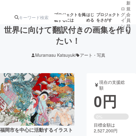
新
ロ
規
グ
会
プロジェクトを掲
はじ
プロジェクト
/
載するには
める
をさがす
イ
員
ン
登
世界に向けて翻訳付きの画集を作り
録
たい！
人気のプロ
注目のリ
注目の新着プロ
募集終了が近いプ
もうすぐ公開
Muramasu Katsuyuki
アート・写真
ジェクト
ターン
ジェクト
ロジェクト
されます
アート・写真
音楽
現在の支援総
額
0
円
テクノロジー・ガジェット
ゲーム・サ
映像・映画
書籍・雑誌
0%
目標金額は
福岡市を中心に活動するイラスト
2,527,200円
ビジネス・起業
チャレンジ