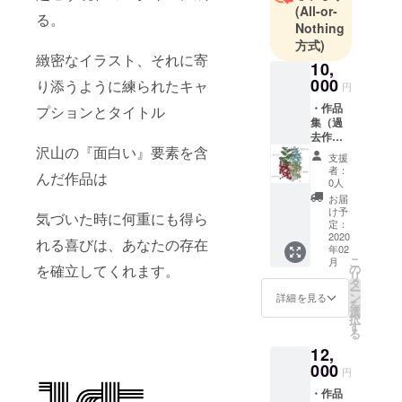
という考え
(All-or-
る。
Nothing
の中で、絵
方式)
に出会い現
緻密なイラスト、それに寄
10,
在のスタイ
000
り添うように練られたキャ
ルに成る。
円
・作品
プションとタイトル
集（過
去作品
沢山の『面白い』要素を含
約４０
支援
点掲
者：
んだ作品は
載 翻
0人
訳語付
お届
き（サ
け予
気づいた時に何重にも得ら
イン付
定：
き））
2020
れる喜びは、あなたの存在
年02
こ
月
の
を確立してくれます。
リ
タ
ー
ン
詳細を見る
を
選
択
す
る
12,
000
円
・作品