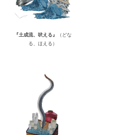
『土成流、吠える』
（どな
る、ほえる）