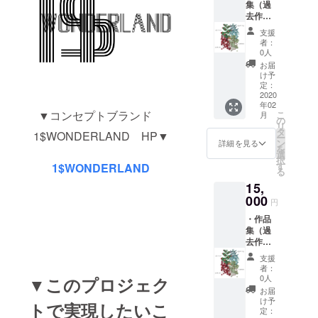
集（過
去作品
約４０
支援
点掲
者：
載 翻
0人
訳語付
お届
き（サ
け予
イン付
定：
き））
2020
年02
・限定
▼コンセプトブランド
こ
月
版Tシャ
の
リ
ツ
タ
1$WONDERLAND HP▼
ー
（size:
ン
詳細を見る
を
M）
選
択
す
1$WONDERLAND
る
15,
000
円
・作品
集（過
去作品
約４０
支援
点掲
者：
載 翻
0人
▼このプロジェク
訳語付
お届
き（サ
け予
トで実現したいこ
イン付
定：