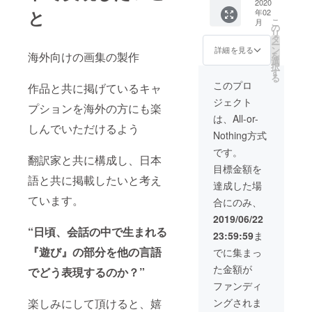
き））
2020
と
年02
・限定
こ
月
版Tシャ
の
リ
ツ
タ
ー
（size:
ン
詳細を見る
を
海外向けの画集の製作
M） ・
選
択
レセプ
す
る
ション
このプロ
作品と共に掲げているキャ
参加権
ジェクト
利 （会
プションを海外の方にも楽
場は福
は、All-or-
岡市内
しんでいただけるよう
Nothing方式
を計画
してお
です。
翻訳家と共に構成し、日本
りま
目標金額を
す。 ご
語と共に掲載したいと考え
参加で
達成した場
きる可
ています。
合にのみ、
能性の
ある方
2019/06/22
のみお
“日頃、会話の中で生まれる
23:59:59
ま
願い致
しま
『遊び』の部分を他の言語
でに集まっ
す。）
た金額が
でどう表現するのか？”
ファンディ
ングされま
楽しみにして頂けると、嬉