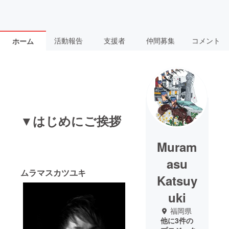
活動報告
支援者
仲間募集
コメント
ホーム
▼はじめにご挨拶
Muram
asu
ムラマスカツユキ
Katsuy
uki
福岡県
他に3件の