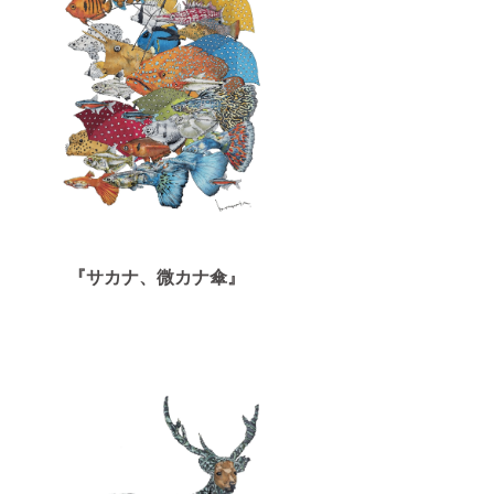
『サカナ、微カナ傘』