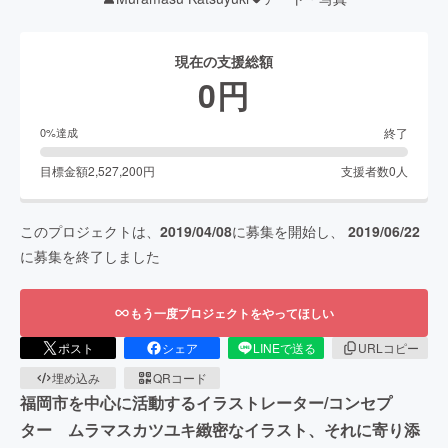
現在の支援総額
0
円
終了
0
%達成
目標金額
2,527,200
円
支援者数
0
人
このプロジェクトは、
2019/04/08
に募集を開始し、
2019/06/22
に募集を終了しました
もう一度プロジェクトをやってほしい
ポスト
シェア
LINEで送る
URLコピー
埋め込み
QRコード
福岡市を中心に活動するイラストレーター/コンセプ
ター ムラマスカツユキ緻密なイラスト、それに寄り添