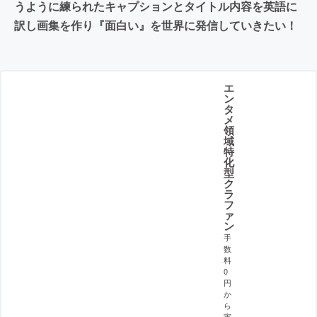
うように練られたキャプションとタイトル内容を英語に
訳し画集を作り『面白い』を世界に発信していきたい！
エ
ン
タ
メ
領
域
特
化
型
ク
ラ
フ
ァ
ン
手
数
料
0
円
か
ら
実