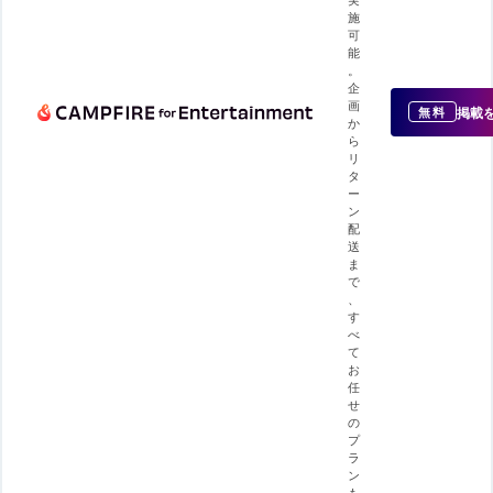
施
可
能
。
企
画
掲載
無料
か
ら
リ
タ
ー
ン
配
送
ま
で
、
す
べ
て
お
任
せ
の
プ
ラ
ン
も