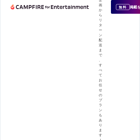
画
掲載
無料
か
ら
リ
タ
ー
ン
配
送
ま
で
、
す
べ
て
お
任
せ
の
プ
ラ
ン
も
あ
り
ま
す
！