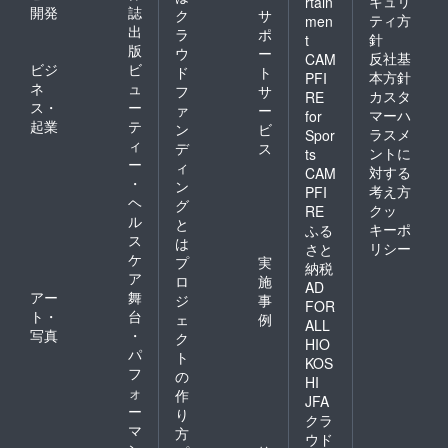
キュリ
rtain
開発
誌
ク
サ
ティ方
men
出
ラ
ポ
針
t
版
ウ
ー
反社基
CAM
ビジ
ビ
ド
ト
本方針
PFI
ネ
ュ
フ
サ
カスタ
RE
ス・
ー
ァ
ー
マーハ
for
起業
テ
ン
ビ
ラスメ
Spor
ィ
デ
ス
ントに
ts
ー
ィ
対する
CAM
・
ン
考え方
PFI
ヘ
グ
クッ
RE
ル
と
キーポ
ふる
ス
は
リシー
さと
ケ
プ
実
納税
ア
ロ
施
AD
アー
舞
ジ
事
FOR
ト・
台
ェ
例
ALL
写真
・
ク
HIO
パ
ト
KOS
フ
の
HI
ォ
作
JFA
ー
り
クラ
マ
方
ウド