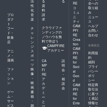
活
る
る
RE
全への
性
資
コ
取り組
化
料
ミュ
み
プロ
音
請
ニ
ニュー
ダク
楽
求
ティ
ス
ト
CAM
ヘルプ
クラウドファ
フー
チ
PFI
お問い
ンディングの
ド・
ャ
RE
合わせ
ノウハウを無
飲食
レ
Crea
料で学ぼう
店
ン
tion
各種規定
CAMPFIRE
ジ
CAM
アカデミー
アニ
ス
利用規
PFI
メ・
ポ
約
RE
漫画
ー
CA
説
細則
for
ツ
MP
明
プライ
Soci
ファ
映
FI
会
バシー
al
ッ
像
RE
・
ポリ
Goo
ショ
・
ア
相
シー
d
ン
映
カ
談
特定商
CAM
画
デ
会
取引法
PFI
ゲー
書
ミ
に基づ
RE
ム・
籍
ー
く表記
for
サー
・
と
情報セ
Ente
ビス
雑
は