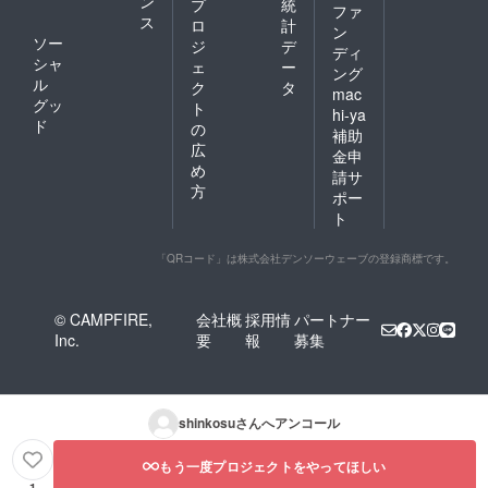
ン
プ
統
ファ
ス
ロ
計
ン
ソー
ジ
デ
ディ
シャ
ェ
ー
ング
ル
ク
タ
mac
グッ
ト
hi-ya
ド
の
補助
広
金申
め
請サ
方
ポー
ト
「QRコード」は株式会社デンソーウェーブの登録商標です。
© CAMPFIRE,
会社概
採用情
パートナー
Inc.
要
報
募集
shinkosu
さんへアンコール
もう一度プロジェクトをやってほしい
1