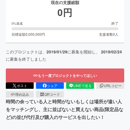
現在の支援総額
0
円
終了
0
%達成
目標金額
3,000,000
円
支援者数
0
人
このプロジェクトは、
2019/01/29
に募集を開始し、
2019/02/24
に募集を終了しました
もう一度プロジェクトをやってほしい
ポスト
シェア
LINEで送る
URLコピー
埋め込み
QRコード
時間の余っている人と時間がないもしくは場所が遠い人
をマッチングし、主に並ばないと買えない商品(限定品な
ど)の並び代行及び購入のサービスを出したい！