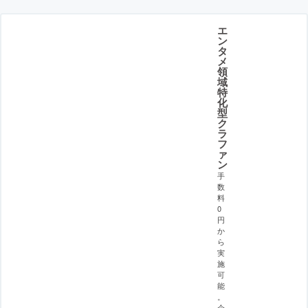
エ
ン
タ
メ
領
域
特
化
型
ク
ラ
フ
ァ
ン
手
数
料
0
円
か
ら
実
施
可
能
。
企