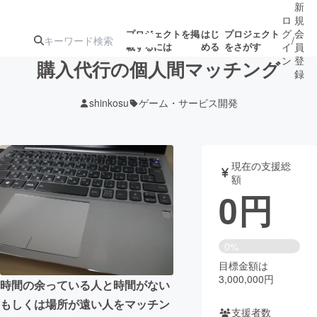
新
ロ
規
グ
会
プロジェクトを掲
はじ
プロジェクト
/
載するには
める
をさがす
イ
員
ン
登
購入代行の個人間マッチング
録
shinkosu
ゲーム・サービス開発
人気のプロ
注目のリ
注目の新着プロ
募集終了が近いプ
もうすぐ公開
ジェクト
ターン
ジェクト
ロジェクト
されます
現在の支援総
額
アート・写真
音楽
0
円
テクノロジー・ガジェット
ゲーム・サ
0%
目標金額は
映像・映画
書籍・雑誌
3,000,000円
時間の余っている人と時間がない
もしくは場所が遠い人をマッチン
ビジネス・起業
チャレンジ
支援者数