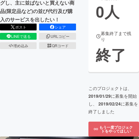
グし、主に並ばないと買えない商
0
人
品(限定品など)の並び代行及び購
まちづくり・地域活性化
入のサービスを出したい！
ポスト
シェア
CAMPFIRE for Social Good
CAMPFIRE Creation
募集終了まで残
LINEで送る
URLコピー
り
CAMPFIREふるさと納税
machi-ya
コミュニティ
埋め込み
QRコード
終了
このプロジェクトは、
2019/01/29
に募集を開始
し、
2019/02/24
に募集を
終了しました
もう一度プロジェク
トをやってほしい