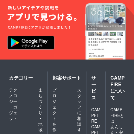
カテゴリー
起案サポート
サ
CAMP
ー
FIRE
テク
ま
プ
ス
ビ
につい
ノロ
ち
ロ
タ
ス
て
ジー
づ
ジ
ッ
・ガ
く
ェ
フ
CAM
CAMP
ジェ
り
ク
に
PFI
FIREと
ット
・
ト
相
RE
は
地
を
談
CAM
あんし
域
作
す
PFI
ん・安