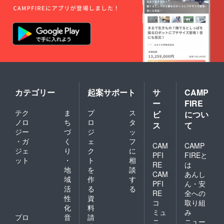
カテゴリー
起案サポート
サ
CAMP
ー
FIRE
テク
ま
プ
ス
ビ
につい
ノロ
ち
ロ
タ
ス
て
ジー
づ
ジ
ッ
・ガ
く
ェ
フ
CAM
CAMP
ジェ
り
ク
に
PFI
FIREと
ット
・
ト
相
RE
は
地
を
談
CAM
あんし
域
作
す
PFI
ん・安
活
る
る
RE
全への
性
資
コ
取り組
化
料
ミュ
み
プロ
音
請
ニ
ニュー