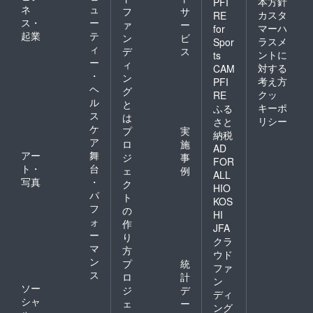
本方針
PFI
ネ
ュ
フ
サ
カスタ
RE
ス・
ー
ァ
ー
マーハ
for
起業
テ
ン
ビ
ラスメ
Spor
ィ
デ
ス
ントに
ts
ー
ィ
対する
CAM
・
ン
考え方
PFI
ヘ
グ
クッ
RE
ル
と
キーポ
ふる
ス
は
リシー
さと
ケ
プ
実
納税
ア
ロ
施
AD
アー
舞
ジ
事
FOR
ト・
台
ェ
例
ALL
写真
・
ク
HIO
パ
ト
KOS
フ
の
HI
ォ
作
JFA
ー
り
クラ
マ
方
ウド
ン
プ
統
ファ
ス
ロ
計
ン
ソー
ジ
デ
ディ
シャ
ェ
ー
ング