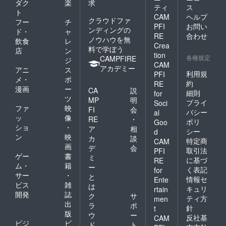
ダク
楽
求
ティ
ス
ト
CAM
ヘルプ
クラウドファ
フー
チ
PFI
お問い
ンディングの
ド・
ャ
RE
合わせ
ノウハウを無
飲食
レ
Crea
料で学ぼう
店
ン
tion
各種規定
CAMPFIRE
ジ
CAM
アカデミー
アニ
ス
利用規
PFI
メ・
ポ
約
RE
漫画
ー
CA
説
細則
for
ツ
MP
明
プライ
Soci
ファ
映
FI
会
バシー
al
ッ
像
RE
・
ポリ
Goo
ショ
・
ア
相
シー
d
ン
映
カ
談
特定商
CAM
画
デ
会
取引法
PFI
ゲー
書
ミ
に基づ
RE
ム・
籍
ー
く表記
for
サー
・
と
情報セ
Ente
ビス
雑
は
キュリ
rtain
開発
誌
ク
サ
ティ方
men
出
ラ
ポ
針
t
版
ウ
ー
反社基
CAM
ビジ
ビ
ド
ト