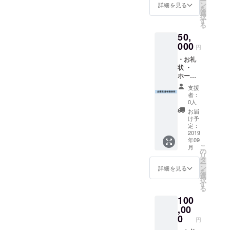
ー
ン
詳細を見る
を
選
択
す
る
50,
000
円
・お礼
状 ・
ホーム
ページ
支援
作成後
者：
パトロ
0人
ン紹介
お届
ページ
け予
「仮」
定：
での企
2019
年09
業名記
こ
月
載 ・通
の
リ
常掲載
タ
ー
割引券3
ン
詳細を見る
を
枚 以上
選
択
3点
す
る
100
,00
0
円