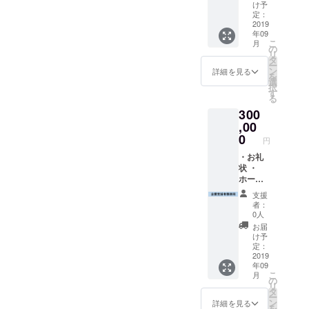
ページ
け予
「仮」
定：
での企
2019
年09
業名記
こ
月
載 ・半
の
リ
年間通
タ
ー
常掲載
ン
詳細を見る
を
半額 ・
選
択
特集
す
る
ページ
300
優先の
ご案内
,00
以上4点
0
円
・お礼
状 ・
ホーム
ページ
支援
作成後
者：
パトロ
0人
ン紹介
お届
ページ
け予
「仮」
定：
での企
2019
年09
業名記
こ
月
載 ・半
の
リ
年間通
タ
ー
常掲載
ン
詳細を見る
を