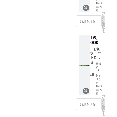
でお名
2019
年09
前記載
こ
月
以上3点
の
リ
タ
ー
ン
詳細を見る
を
選
択
す
る
15,
000
円
・お礼
状 ・パ
トロン
紹介
支援
ページ
者：
「仮」
0人
・4,000
お届
円割引
け予
券 以上
定：
3点
2019
年09
こ
月
の
リ
タ
ー
ン
詳細を見る
を
選
択
す
る