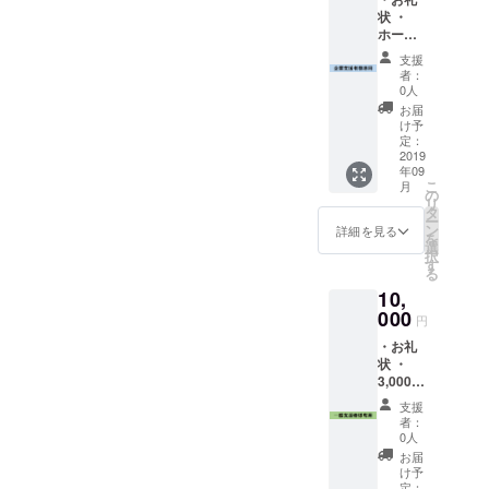
状 ・
ホーム
ページ
支援
作成後
者：
パトロ
0人
ン紹介
お届
ページ
け予
「仮」
定：
での企
2019
年09
業名記
こ
月
載 以上
の
リ
2点
タ
ー
ン
詳細を見る
を
選
択
す
る
10,
000
円
・お礼
状 ・
3,000円
割引券
支援
・パト
者：
ロン紹
0人
介ペー
お届
ジ
け予
「仮」
定：