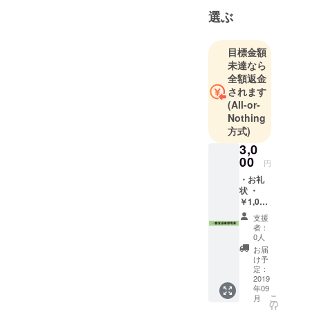
選ぶ
目標金額
未達なら
全額返金
されます
(All-or-
Nothing
方式)
3,0
00
円
・お礼
状 ・
￥1,000
割引券
支援
以上2点
者：
0人
お届
け予
定：
2019
年09
こ
月
の
リ