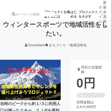
新
ロ
規
グ
会
プロジェクトを掲
はじ
プロジェクト
/
載するには
める
をさがす
イ
員
ン
登
ウィンタースポーツで地域活性をし
録
たい。
人気のプロ
注目のリ
注目の新着プロ
募集終了が近いプ
もうすぐ公開
Converters
まちづくり・地域活性化
ジェクト
ターン
ジェクト
ロジェクト
されます
アート・写真
音楽
現在の支援総
額
0
円
テクノロジー・ガジェット
ゲーム・サ
映像・映画
書籍・雑誌
0%
目標金額は
当時のピークから約１/３に利用人
2,410,000円
ビジネス・起業
チャレンジ
口が減ったスキー、スノボを再到