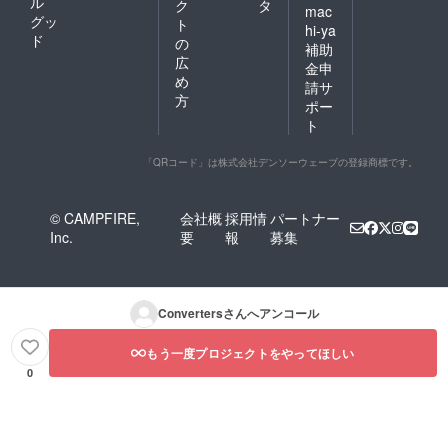
ル
ク
タ
mac
グッ
ト
hi-ya
ド
の
補助
広
金申
め
請サ
方
ポー
ト
「QRコード」は株式会社デンソーウェーブの登録商標です。
© CAMPFIRE,
会社概
採用情
パートナー
Inc.
要
報
募集
Converters
さんへアンコール
もう一度プロジェクトをやってほしい
0