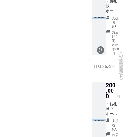
・お礼
状 ・
ホーム
ページ
支援
作成後
者：
パトロ
0人
ン紹介
お届
ページ
け予
「仮」
定：
での企
2019
年09
業名記
こ
月
載 ・通
の
リ
常掲載
タ
ー
割引券7
ン
詳細を見る
を
枚 以上
選
択
3点
す
る
200
,00
0
円
・お礼
状 ・
ホーム
ページ
支援
作成後
者：
パトロ
0人
ン紹介
お届