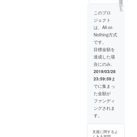
半額 ・
選
択
特集
す
る
ページ
このプロ
掲載割
ジェクト
引 以上
4点
は、All-or-
Nothing方式
です。
目標金額を
達成した場
合にのみ、
2019/03/28
23:59:59
ま
でに集まっ
た金額が
ファンディ
ングされま
す。
支援に関するよ
くある質問