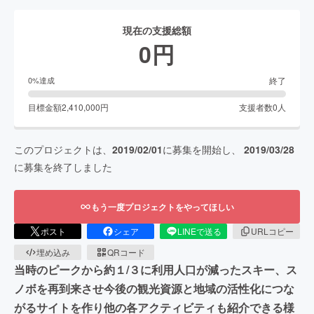
現在の支援総額
0
円
終了
0
%達成
目標金額
2,410,000
円
支援者数
0
人
このプロジェクトは、
2019/02/01
に募集を開始し、
2019/03/28
に募集を終了しました
もう一度プロジェクトをやってほしい
ポスト
シェア
LINEで送る
URLコピー
埋め込み
QRコード
当時のピークから約１/３に利用人口が減ったスキー、ス
ノボを再到来させ今後の観光資源と地域の活性化につな
がるサイトを作り他の各アクティビティも紹介できる様