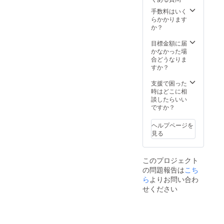
手数料はいく
らかかります
か？
目標金額に届
かなかった場
合どうなりま
すか？
支援で困った
時はどこに相
談したらいい
ですか？
ヘルプページを
見る
このプロジェクト
の問題報告は
こち
ら
よりお問い合わ
せください