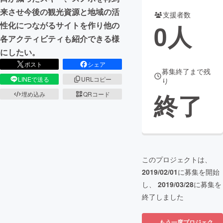
来させ今後の観光資源と地域の活
支援者数
まちづくり・地域活性化
0
人
性化につながるサイトを作り他の
各アクティビティも紹介できる様
CAMPFIRE for Social Good
CAMPFIRE Creation
にしたい。
CAMPFIREふるさと納税
machi-ya
コミュニティ
ポスト
シェア
募集終了まで残
LINEで送る
URLコピー
り
終了
埋め込み
QRコード
このプロジェクトは、
2019/02/01
に募集を開始
し、
2019/03/28
に募集を
終了しました
もう一度プロジェク