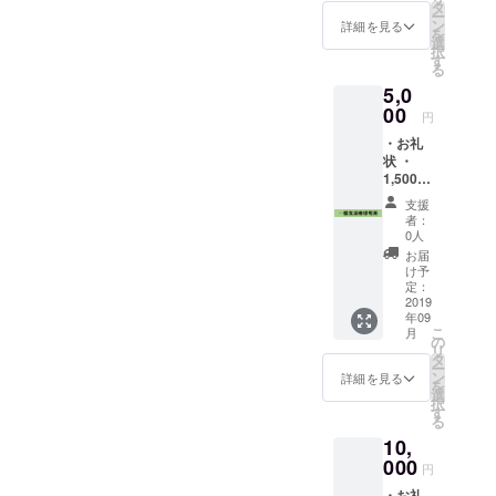
タ
ー
ン
詳細を見る
を
選
択
す
る
5,0
00
円
・お礼
状 ・
1,500円
割引券
支援
・パト
者：
ロン紹
0人
介ペー
お届
ジ
け予
「仮」
定：
へのお
2019
年09
名前の
こ
月
記載 以
の
リ
上3点
タ
ー
ン
詳細を見る
を
選
択
す
る
10,
000
円
・お礼