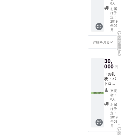
パトロ
0人
ン紹介
お届
ページ
け予
「仮」
定：
での企
2019
年09
業名記
こ
月
載 ・通
の
リ
常掲載
タ
ー
割引券2
ン
詳細を見る
を
枚 以上
選
択
3点
す
る
30,
000
円
・お礼
状 ・パ
トロン
紹介
支援
ページ
者：
「仮」
0人
へのお
お届
名前記
け予
載 ・
定：
10,000
2019
年09
円割引
こ
月
券 以上
の
リ
3点
タ