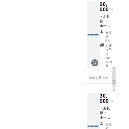
20,
000
円
・お礼
状 ・
ホーム
ページ
支援
作成後
者：
パトロ
0人
ン紹介
お届
ページ
け予
「仮」
定：
での企
2019
年09
業名記
こ
月
載 ・通
の
リ
常掲載
タ
ー
割引券
ン
詳細を見る
を
１枚 以
選
択
上3点
す
る
30,
000
円
・お礼
状 ・
ホーム
ページ
支援
作成後
者：