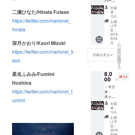
パー
ティー
支援
（全メ
二瀬ひなた/Hinata Futase
者：
ンバー
13人
からの
https://twitter.com/marionet_
お届
サイン&
け予
hinata
お客様
定：
の名前
2019
年04
入り新
深月かおり/Kaori Mizuki
こ
月
作ミニ
の
リ
アルバ
タ
https://twitter.com/marionet_k
ー
ムお渡
ン
詳細を見る
を
しチェ
選
aori
択
キ付
す
る
き）
8,0
3/30予
星名ふみみ/Fumimi
残り6
定 ・お
00
円
Hoshina
礼動画
・マリ
https://twitter.com/marionet_f
オ
ネッ。
umimi
女子会
支援
ご招待
者：
（全メ
14人
ンバー
お届
からの
け予
サイン&
定：
お客様
2019
年04
の名前