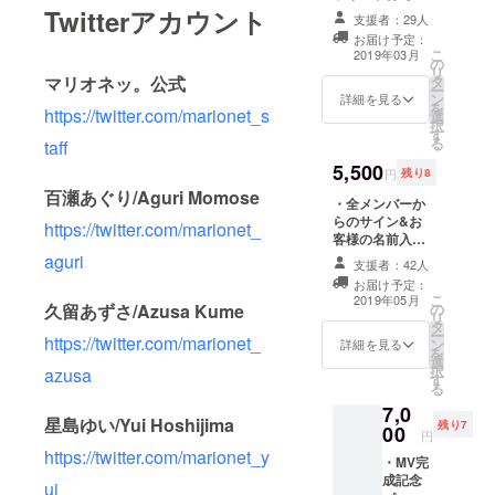
Twitterアカウント
支援者：29人
お届け予定：
こ
2019年03月
の
リ
タ
マリオネッ。公式
ー
ン
詳細を見る
を
https://twitter.com/marionet_s
選
択
す
る
taff
5,500
円
残り8
百瀬あぐり/Aguri Momose
・全メンバーか
らのサイン&お
https://twitter.com/marionet_
客様の名前入り
新作ミニアルバ
aguri
支援者：42人
ムプレゼント ・
お届け予定：
特典券5枚付き
こ
2019年05月
の
久留あずさ/Azusa Kume
・お礼動画
リ
タ
ー
https://twitter.com/marionet_
ン
詳細を見る
を
選
択
azusa
す
る
7,0
星島ゆい/Yui Hoshijima
残り7
00
円
https://twitter.com/marionet_y
・MV完
成記念
ui