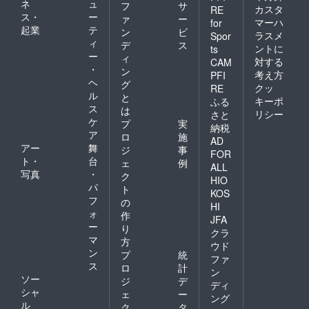
ネ
ュ
フ
サ
カスタ
RE
ス・
ー
ァ
ー
マーハ
for
起業
テ
ン
ビ
ラスメ
Spor
ィ
デ
ス
ントに
ts
ー
ィ
対する
CAM
・
ン
考え方
PFI
ヘ
グ
クッ
RE
ル
と
キーポ
ふる
ス
は
リシー
さと
ケ
プ
実
納税
ア
ロ
施
AD
アー
舞
ジ
事
FOR
ト・
台
ェ
例
ALL
写真
・
ク
HIO
パ
ト
KOS
フ
の
HI
ォ
作
JFA
ー
り
クラ
マ
方
ウド
ン
プ
統
ファ
ス
ロ
計
ン
ソー
ジ
デ
ディ
シャ
ェ
ー
ング
ル
ク
タ