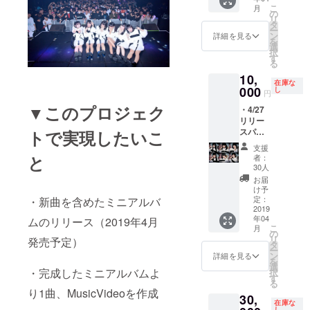
こ
月
入り新
の
リ
作ミニ
タ
ー
アルバ
ン
詳細を見る
を
ムお渡
選
択
しチェ
す
る
キ付
10,
き） ・
在庫な
お礼動
000
し
円
画
▼このプロジェク
・4/27
リリー
スパー
トで実現したいこ
ティー
支援
最優先
と
者：
入場vip
30人
チケッ
お届
ト&物販
け予
ファス
定：
・新曲を含めたミニアルバ
トパス
2019
年04
・MV完
ムのリリース（2019年4月
こ
月
成記念
の
リ
発売予定）
パー
タ
ー
ティー
ン
詳細を見る
を
（全メ
選
・完成したミニアルバムよ
択
ンバー
す
る
からの
り1曲、MusicVideoを作成
30,
サイン&
在庫な
お客様
し