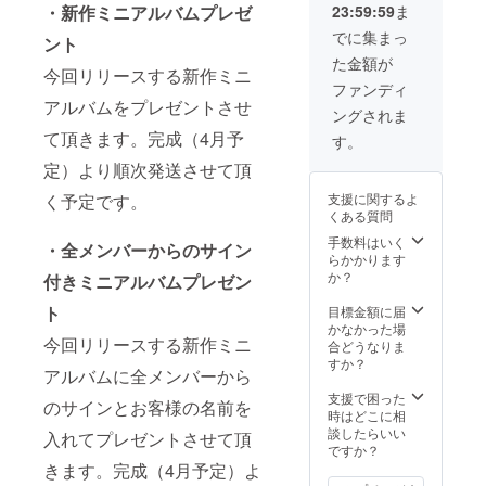
23:59:59
ま
・新作ミニアルバムプレゼ
パー
ティー
でに集まっ
ント
（全メ
た金額が
ンバー
今回リリースする新作ミニ
からの
ファンディ
サイン&
アルバムをプレゼントさせ
ングされま
お客様
の名前
て頂きます。完成（4月予
す。
入り新
定）より順次発送させて頂
作ミニ
アルバ
支援に関するよ
く予定です。
ムお渡
くある質問
しチェ
キ付
手数料はいく
・全メンバーからのサイン
き）
らかかります
3/30予
か？
付きミニアルバムプレゼン
定 ・お
礼動画
ト
目標金額に届
かなかった場
今回リリースする新作ミニ
合どうなりま
すか？
アルバムに全メンバーから
支援で困った
のサインとお客様の名前を
時はどこに相
談したらいい
入れてプレゼントさせて頂
ですか？
きます。完成（4月予定）よ