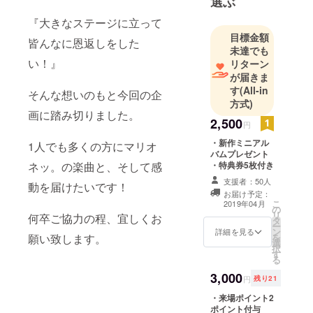
選ぶ
す。
『大きなステージに立って
目標金額
皆んなに恩返しをした
未達でも
い！』
リターン
が届きま
す
(All-in
そんな想いのもと今回の企
方式)
画に踏み切りました。
2,500
円
・新作ミニアル
1人でも多くの方にマリオ
バムプレゼント
・特典券5枚付き
ネッ。の楽曲と、そして感
支援者：50人
動を届けたいです！
お届け予定：
こ
2019年04月
の
リ
何卒ご協力の程、宜しくお
タ
ー
ン
詳細を見る
を
願い致します。
選
択
す
る
3,000
円
残り21
・来場ポイント2
ポイント付与