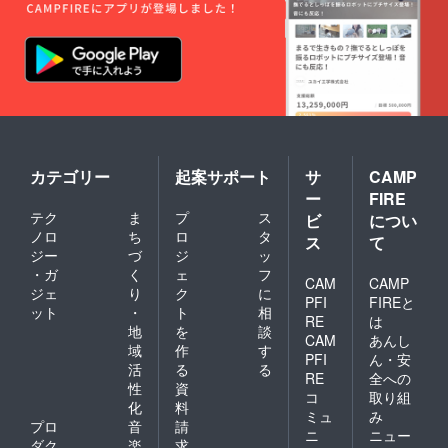
カテゴリー
起案サポート
サ
CAMP
ー
FIRE
テク
ま
プ
ス
ビ
につい
ノロ
ち
ロ
タ
ス
て
ジー
づ
ジ
ッ
・ガ
く
ェ
フ
CAM
CAMP
ジェ
り
ク
に
PFI
FIREと
ット
・
ト
相
RE
は
地
を
談
CAM
あんし
域
作
す
PFI
ん・安
活
る
る
RE
全への
性
資
コ
取り組
化
料
ミュ
み
プロ
音
請
ニ
ニュー
ダク
楽
求