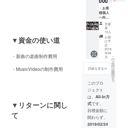
000
円
の名前
・お客
入り新
様個人
作ミニ
へ向け
アルバ
たメン
ムお渡
支援
バーか
しチェ
者：
らの
キ付
10人
メッ
き）
お届
▼資金の使い道
セージ
3/30予
け予
動画
定 ・お
定：
&Music
2019
礼動画
年04
Videoメ
・新曲の楽曲制作費用
こ
月
イキン
の
リ
グ動画
タ
ー
収録限
ン
・MusicVideoの制作費用
詳細を見る
を
定DVD
選
択
・4/27
す
る
リリー
このプロ
スパー
ジェクト
ティー
最優先
は、
All-In方
入場vip
▼リターンに関し
式
です。
チケッ
ト&物販
目標金額に
て
ファス
関わらず、
トパス
・MV完
2019/02/24
成記念