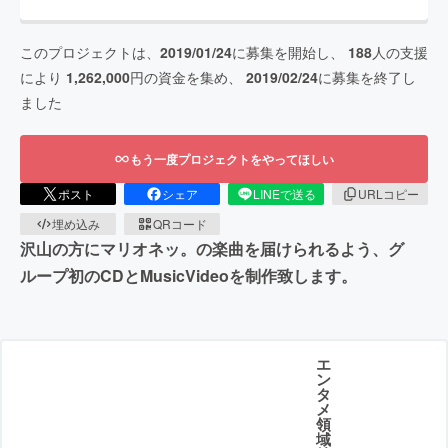
このプロジェクトは、
2019/01/24
に募集を開始し、
188
人の支援
により
1,262,000
円の資金を集め、
2019/02/24
に募集を終了し
ました
もう一度プロジェクトをやってほしい
ポスト
シェア
LINEで送る
URLコピー
埋め込み
QRコード
沢山の方にマリオネッ。の楽曲を届けられるよう、グ
ループ初のCDとMusicVideoを制作致します。
エ
ン
タ
メ
領
域