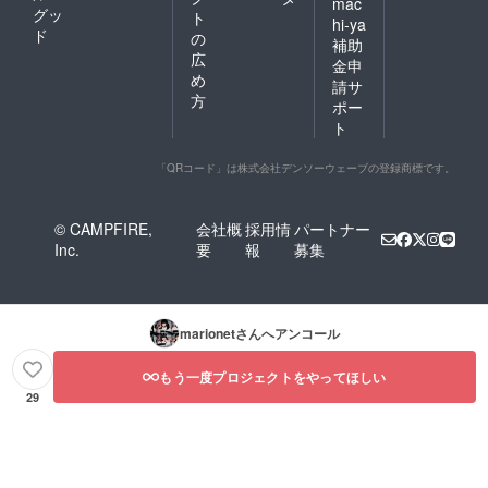
mac
グッ
ト
hi-ya
ド
の
補助
広
金申
め
請サ
方
ポー
ト
「QRコード」は株式会社デンソーウェーブの登録商標です。
© CAMPFIRE,
会社概
採用情
パートナー
Inc.
要
報
募集
marionet
さんへアンコール
もう一度プロジェクトをやってほしい
29