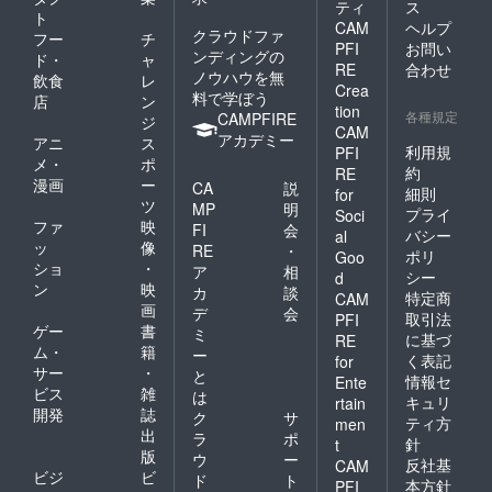
ティ
ス
ト
CAM
ヘルプ
クラウドファ
フー
チ
PFI
お問い
ンディングの
ド・
ャ
RE
合わせ
ノウハウを無
飲食
レ
Crea
料で学ぼう
店
ン
tion
各種規定
CAMPFIRE
ジ
CAM
アカデミー
アニ
ス
利用規
PFI
メ・
ポ
約
RE
漫画
ー
CA
説
細則
for
ツ
MP
明
プライ
Soci
ファ
映
FI
会
バシー
al
ッ
像
RE
・
ポリ
Goo
ショ
・
ア
相
シー
d
ン
映
カ
談
特定商
CAM
画
デ
会
取引法
PFI
ゲー
書
ミ
に基づ
RE
ム・
籍
ー
く表記
for
サー
・
と
情報セ
Ente
ビス
雑
は
キュリ
rtain
開発
誌
ク
サ
ティ方
men
出
ラ
ポ
針
t
版
ウ
ー
反社基
CAM
ビジ
ビ
ド
ト
本方針
PFI