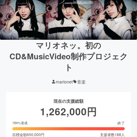
マリオネッ。初の
CD&MusicVideo制作プロジェク
ト
marionet
音楽
現在の支援総額
1,262,000
円
終了
194
%達成
目標金額
650,000
円
支援者数
188
人