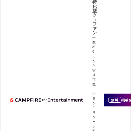
特
化
型
ク
ラ
フ
ァ
ン
手
数
料
0
円
か
ら
実
施
可
能
。
企
画
掲載
無料
か
ら
リ
タ
ー
ン
配