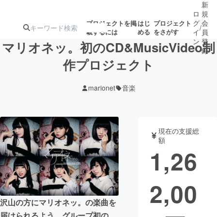
新
ロ
規
グ
会
プロジェクトを掲
はじ
プロジェクト
/
載するには
める
をさがす
イ
員
ン
登
マリオネッ。初のCD&MusicVideo制
録
作プロジェクト
人気のプロ
注目のリ
注目の新着プロ
募集終了が近いプ
もうすぐ公開
marionet
音楽
ジェクト
ターン
ジェクト
ロジェクト
されます
アート・写真
音楽
現在の支援総
額
1,26
テクノロジー・ガジェット
ゲーム・サ
2,00
映像・映画
書籍・雑誌
沢山の方にマリオネッ。の楽曲を
ビジネス・起業
チャレンジ
届けられるよう、グループ初の