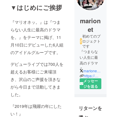
▼はじめにご挨拶
marion
『マリオネッ。』は『つま
et
らない人生に最高のドラマ
初めてのプ
を。』をテーマに掲げ、11
ロジェクト
月10日にデビューした6人組
です
『つまらな
のアイドルグループです。
い人生に最
高のドラマ
デビューライブでは700人を
を。』
marionet_staff
超えるお客様にご来場頂
※これは普通
https://marionet-official.amebaownd.com
き、沢山のご声援を頂きな
の女の子が
メッセー
夢を叶える
ジを送る
がら今日まで活動してきま
までの道の
した。
りを追った
リアルタイ
『2019年は飛躍の年にした
リターンを
ムドキュメ
い！』
ンタリーで