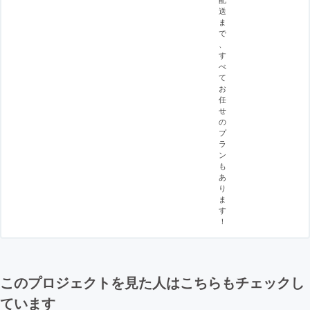
送
ま
で
、
す
べ
て
お
任
せ
の
プ
ラ
ン
も
あ
り
ま
す
！
このプロジェクトを見た人はこちらもチェックし
ています