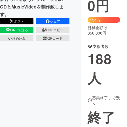
0
円
CDとMusicVideoを制作致しま
まちづくり・地域活性化
す。
194%
ポスト
シェア
目標金額は
CAMPFIRE for Social Good
CAMPFIRE Creation
LINEで送る
URLコピー
650,000円
CAMPFIREふるさと納税
machi-ya
コミュニティ
埋め込み
QRコード
支援者数
188
人
募集終了まで残
り
終了