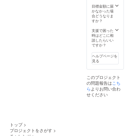
で考え
がら
ていま
ゆっく
目標金額に届
す。 ※
りでき
かなかった場
高級店
たらい
合どうなりま
ではあ
いです
すか？
りませ
んが居
支援で困った
酒屋は
時はどこに相
私が支
談したらいい
払いさ
ですか？
せてい
ただき
ヘルプページを
ます。
見る
食事会
にはサ
ポート
このプロジェクト
してく
の問題報告は
こち
れる友
達もき
ら
よりお問い合わ
ます。
せください
話しな
がら
ゆっく
りでき
たらい
いです
トップ
>
プロジェクトをさがす
>