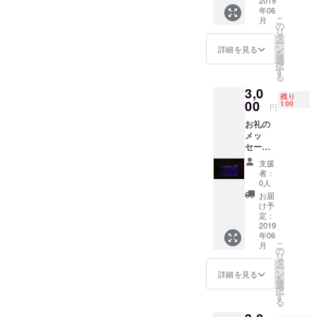
をメー
2019
年06
ルにて
こ
月
お送り
の
リ
させて
タ
ー
いただ
ン
詳細を見る
を
きま
選
択
す。 現
す
る
地に
3,0
行って
残り
感じた
00
100
円
こと、
お礼の
実行し
メッ
た内容
セージ
等を報
と現地
告させ
支援
写真3枚
てもら
者：
メール
いま
0人
にてプ
す。
お届
ロジェ
け予
クトを
定：
通して
2019
年06
感じた
こ
月
ことや
の
リ
実行し
タ
ー
た内
ン
詳細を見る
を
容、感
選
択
謝の気
す
る
持ちを
お礼の