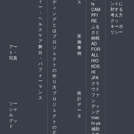
ィ
デ
ス
ントに
ts
ー
ィ
対する
CAM
・
ン
考え方
PFI
ヘ
グ
クッ
RE
ル
と
キーポ
ふる
ス
は
リシー
さと
ケ
プ
実
納税
ア
ロ
施
AD
アー
舞
ジ
事
FOR
ト・
台
ェ
例
ALL
写真
・
ク
HIO
パ
ト
KOS
フ
の
HI
ォ
作
JFA
ー
り
クラ
マ
方
ウド
ン
プ
統
ファ
ス
ロ
計
ン
ソー
ジ
デ
ディ
シャ
ェ
ー
ング
ル
ク
タ
mac
グッ
ト
hi-ya
ド
の
補助
広