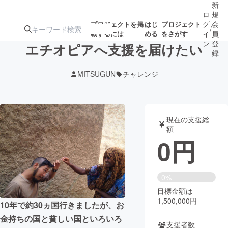
新
ロ
規
グ
会
プロジェクトを掲
はじ
プロジェクト
/
載するには
める
をさがす
イ
員
ン
登
エチオピアへ支援を届けたい
録
MITSUGUN
チャレンジ
人気のプロ
注目のリ
注目の新着プロ
募集終了が近いプ
もうすぐ公開
ジェクト
ターン
ジェクト
ロジェクト
されます
現在の支援総
額
アート・写真
音楽
0
円
テクノロジー・ガジェット
ゲーム・サ
0%
目標金額は
映像・映画
書籍・雑誌
1,500,000円
10年で約30ヵ国行きましたが、お
金持ちの国と貧しい国といろいろ
ビジネス・起業
チャレンジ
支援者数