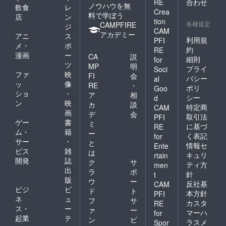
RE
合わせ
ノウハウを無
飲食
レ
Crea
料で学ぼう
店
ン
tion
各種規定
CAMPFIRE
ジ
CAM
アカデミー
アニ
ス
利用規
PFI
メ・
ポ
約
RE
漫画
ー
CA
説
細則
for
ツ
MP
明
プライ
Soci
ファ
映
FI
会
バシー
al
ッ
像
RE
・
ポリ
Goo
ショ
・
ア
相
シー
d
ン
映
カ
談
特定商
CAM
画
デ
会
取引法
PFI
ゲー
書
ミ
に基づ
RE
ム・
籍
ー
く表記
for
サー
・
と
情報セ
Ente
ビス
雑
は
キュリ
rtain
開発
誌
ク
サ
ティ方
men
出
ラ
ポ
針
t
版
ウ
ー
反社基
CAM
ビジ
ビ
ド
ト
本方針
PFI
ネ
ュ
フ
サ
カスタ
RE
ス・
ー
ァ
ー
マーハ
for
起業
テ
ン
ビ
ラスメ
Spor