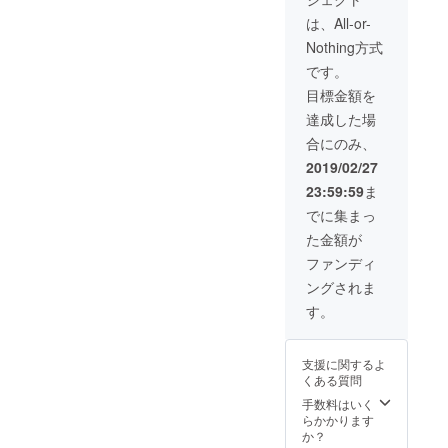
8-9月頃
になり
にはサ
場所
ます。
ポート
は、All-or-
博多 ※
居酒屋
してく
Nothing方式
各場所
では
れる友
への交
コース
達もき
です。
通費は
＋飲み
ます。
目標金額を
自己負
放題付
話しな
担でお
で考え
がら
達成した場
願いし
ていま
ゆっく
合にのみ、
ます ※
す。 ※
りでき
博多
高級店
たらい
2019/02/27
駅、天
ではあ
いです
23:59:59
ま
神駅付
りませ
近で予
んが居
でに集まっ
定して
酒屋は
た金額が
いま
私が支
す。
払いさ
ファンディ
店は私
せてい
ングされま
が選び
ただき
ますが
ます。
す。
居酒屋
食事会
になり
にはサ
ます。
ポート
支援に関するよ
居酒屋
してく
くある質問
では
れる友
コース
達もき
手数料はいく
＋飲み
ます。
らかかります
放題付
話しな
か？