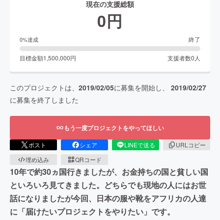
現在の支援総額
0
円
終了
0
%達成
目標金額
1,500,000
円
支援者数
0
人
このプロジェクトは、
2019/02/05
に募集を開始し、
2019/02/27
に募集を終了しました
もう一度プロジェクトをやってほしい
ポスト
シェア
LINEで送る
URLコピー
埋め込み
QRコード
10年で約30ヵ国行きましたが、お金持ちの国と貧しい国
といろいろ見てきました。どちらでも現地の人にはお世
話になりましたが今回、日本の服や靴をアフリカの人達
に「届けたいプロジェクトをやりたい」です。