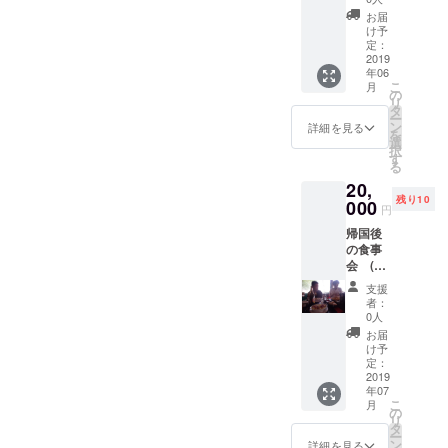
撮影し
た写真
お届
た写真
はラン
け予
とお礼
ダムで
定：
のメッ
2019
お届け
年06
セージ
になり
こ
月
をお届
ます。
の
リ
けさせ
タ
ー
てもら
ン
詳細を見る
を
いま
選
択
す。 写
す
る
真は素
20,
人撮影
残り10
ですの
000
円
で出来
帰国後
上がり
の食事
はご了
会 (東
承下さ
海) プロ
い。 ※
支援
ジェク
撮影し
者：
ト終了
た写真
0人
後、日
はラン
お届
本に帰
ダムで
け予
国して
お届け
定：
からご
2019
になり
年07
飯をし
ます。
こ
月
ながら
の
リ
活動報
タ
ー
告をさ
ン
詳細を見る