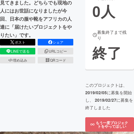
見てきました。どちらでも現地の
0
人
人にはお世話になりましたが今
まちづくり・地域活性化
回、日本の服や靴をアフリカの人
達に「届けたいプロジェクトをや
CAMPFIRE for Social Good
CAMPFIRE Creation
募集終了まで残
りたい」です。
り
CAMPFIREふるさと納税
machi-ya
コミュニティ
ポスト
シェア
終了
LINEで送る
URLコピー
埋め込み
QRコード
このプロジェクトは、
2019/02/05
に募集を開始
し、
2019/02/27
に募集を
終了しました
もう一度プロジェク
トをやってほしい