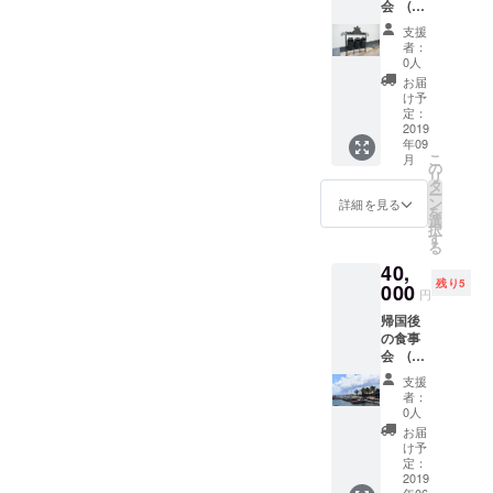
会 (北
市、京
選びま
海道) プ
都市 ※
すが居
支援
ロジェ
各場所
酒屋に
者：
クト終
への交
なりま
0人
了後、
通費は
す。 居
お届
日本に
自己負
酒屋で
け予
帰国し
担でお
定：
はコー
てから
2019
願いし
ス＋飲
年09
ご飯を
ます ※
み放題
こ
月
しなが
大阪
の
付で考
リ
ら活動
駅、京
タ
えてい
ー
報告を
都駅付
ン
ます。
詳細を見る
を
させて
近で予
選
※高級店
択
もらい
定して
す
ではあ
る
ます。
いま
りませ
40,
日程 9
す。
んが居
残り5
月頃 場
000
店は私
酒屋は
円
所 札
が選び
私が支
帰国後
幌市 ※
ますが
払いさ
の食事
各場所
居酒屋
せてい
会 (東
への交
になり
ただき
京) プロ
通費は
ます。
ます。
支援
ジェク
自己負
居酒屋
食事会
者：
ト終了
担でお
では
0人
にはサ
後、日
願いし
コース
ポート
お届
本に帰
ます ※
＋飲み
け予
してく
国して
すすき
定：
放題付
れる友
からご
2019
の付近
で考え
達もき