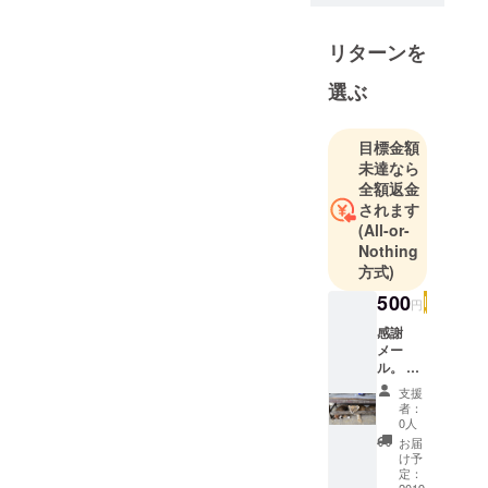
毎日楽しく
リターンを
過ごせれば
それでいい
選ぶ
と思ってい
目標金額
未達なら
全額返金
されます
(All-or-
Nothing
方式)
500
円
感謝
メー
ル。 応
援して
支援
いただ
者：
いたお
0人
返しに
お届
感謝の
け予
気持ち
定：