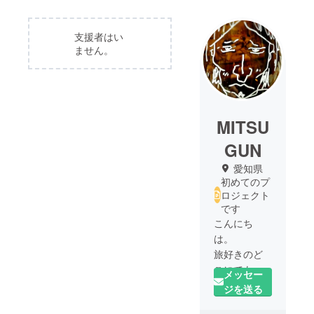
支援者はい
ません。
MITSU
GUN
愛知県
初めてのプ
ロジェクト
です
こんにち
は。
旅好きのど
こにでもい
メッセー
るおじさん
ジを送る
です。