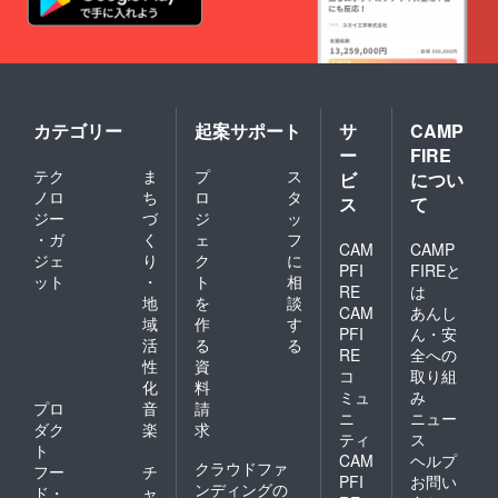
カテゴリー
起案サポート
サ
CAMP
ー
FIRE
テク
ま
プ
ス
ビ
につい
ノロ
ち
ロ
タ
ス
て
ジー
づ
ジ
ッ
・ガ
く
ェ
フ
CAM
CAMP
ジェ
り
ク
に
PFI
FIREと
ット
・
ト
相
RE
は
地
を
談
CAM
あんし
域
作
す
PFI
ん・安
活
る
る
RE
全への
性
資
コ
取り組
化
料
ミュ
み
プロ
音
請
ニ
ニュー
ダク
楽
求
ティ
ス
ト
CAM
ヘルプ
クラウドファ
フー
チ
PFI
お問い
ンディングの
ド・
ャ