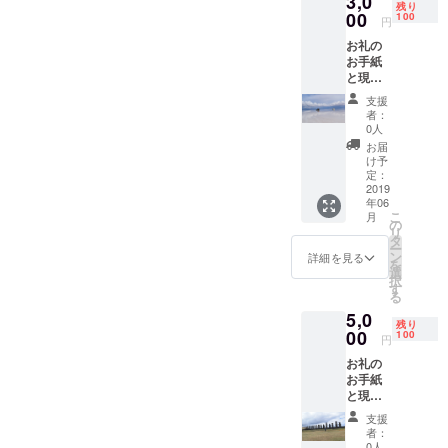
3,0
残り
メッ
00
100
円
セージ
お礼の
でお届
お手紙
けさせ
と現地
てもら
撮影写
いま
支援
真1枚
す。 写
者：
現地で
真は素
0人
撮影し
人撮影
お届
た写真
ですの
け予
にお礼
で出来
定：
のメッ
2019
上がり
年06
セージ
はご了
こ
月
を記入
承下さ
の
リ
してお
い。 ※
タ
ー
届けさ
写真は
ン
詳細を見る
を
せても
ランダ
選
択
らいま
ムで送
す
る
す。 写
らせて
5,0
真は素
もらい
残り
人撮影
00
ます。
100
円
ですの
お礼の
で出来
お手紙
上がり
と現地
はご了
撮影写
承下さ
支援
真5枚
い。 ※
者：
現地で
撮影し
0人