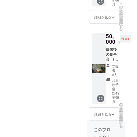
年06
飯をし
で予定
ていま
ます。
こ
月
ながら
してい
の
す。 ※
旅話で
リ
活動報
ます。
タ
高級店
も他に
ー
告をさ
店は
ン
ではあ
詳細を見る
もなん
を
せても
私が選
選
りませ
でも話
択
らいま
びます
す
んが居
しま
る
す。 日
が居酒
酒屋は
しょ
50,
程 7-
屋にな
私が支
う。
残り1
8-9月頃
000
りま
払いさ
円
場所
す。 居
せてい
帰国後
東京 ※
酒屋で
ただき
の食事
各場所
はコー
ます。
会 (福
への交
ス＋飲
食事会
岡) プロ
通費は
み放題
にはサ
支援
ジェク
自己負
付で考
ポート
者：
ト終了
担でお
えてい
0人
してく
後、日
願いし
ます。
れる友
お届
本に帰
ます ※
※高級店
け予
達もき
国して
山手線
定：
ではあ
ます。
からご
2019
の駅付
りませ
話しな
年09
飯をし
近で予
んが居
がら
こ
月
ながら
定して
の
酒屋は
ゆっく
リ
活動報
いま
タ
私が支
りでき
ー
告をさ
す。
ン
払いさ
詳細を見る
たらい
を
せても
店は私
選
せてい
いで
択
らいま
が選び
す
ただき
す。
る
す。 日
ますが
ます。
このプロ
程 7-
居酒屋
食事会
ジェクト