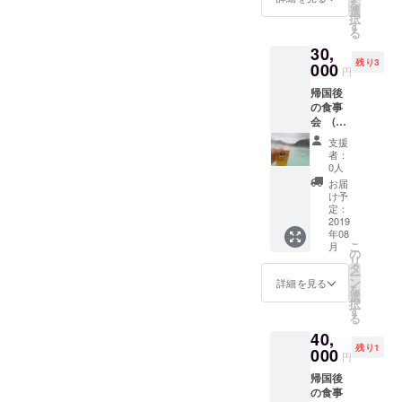
を
せても
選
択
らいま
す
る
す。 日
30,
程 7-
残り3
8-9月頃
000
円
場所
帰国後
名古屋
の食事
市、岐
会 (京
阜市、
都、大
四日市
支援
阪) プロ
※各場所
者：
ジェク
への交
0人
ト終了
通費は
お届
後、日
自己負
け予
本に帰
担でお
定：
国して
2019
願いし
年08
からご
ます。
こ
月
飯をし
※名古屋
の
リ
ながら
駅、
タ
ー
活動報
栄、金
ン
詳細を見る
を
告をさ
山、岐
選
択
せても
阜駅、
す
る
らいま
四日市
40,
す。 日
駅付近
残り1
程 7-
000
で考え
円
8-9月頃
ていま
帰国後
場所
す。 店
の食事
大阪
は私が