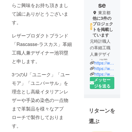
se
らご興味をお持ち頂きまし
東京都
て誠にありがとうございま
他に3件の
す。
プロジェク
トを掲載し
ています
レザープロダクトブランド
元時計職人
「Rascasse-ラスカス」革細
の革細工職
工職人兼デザイナー池羽塁
人兼デザイ
ナー 池羽 塁
と申します。
https://www.la-rascasse.net/
によるレ
https://www.rakuten.co.jp/beijaflor-rascasse/
ザープロダ
https://www.facebook.com/pg/Rascasse-2158391341052390/shop/?ref=page_internal
3つのU「ユニーク」「ユー
メッセー
クトブラン
モア」「ユニバーサル」を
ジを送る
ド
理念とし高級イタリアンレ
「Rascasse-
ザーや手染め染色の一点物
ラスカス」
まで革製品を様々なアプ
リターンを
ローチで製作しておりま
独学で開始
選ぶ
す。
したフラッ
トさと、時