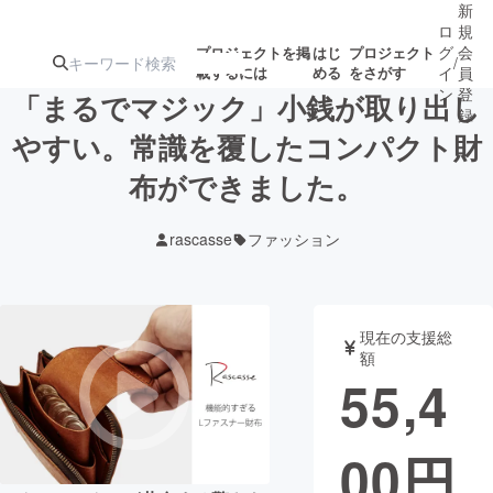
新
ロ
規
グ
会
プロジェクトを掲
はじ
プロジェクト
/
載するには
める
をさがす
イ
員
ン
登
「まるでマジック」小銭が取り出し
録
やすい。常識を覆したコンパクト財
布ができました。
人気のプロ
注目のリ
注目の新着プロ
募集終了が近いプ
もうすぐ公開
ジェクト
ターン
ジェクト
ロジェクト
されます
rascasse
ファッション
アート・写真
音楽
現在の支援総
テクノロジー・ガジェット
ゲーム・サ
額
55,4
映像・映画
書籍・雑誌
00
円
ビジネス・起業
チャレンジ