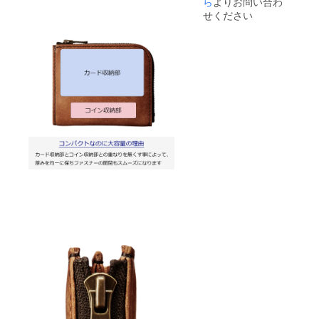
ら
よりお問い合わ
ル Size
せください
W120 ×
H100 ×
D25
mm こ
ちらは1
点物の
為、1つ
のみに
なりま
す。