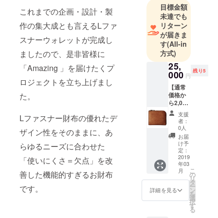
目標金額
計修理作業
これまでの企画・設計・製
未達でも
で培った繊
作の集大成とも言えるLファ
リターン
細さを併せ
が届きま
スナーウォレットが完成し
持つが故、
す
(All-in
方式)
ましたので、是非皆様に
自由に発想
し、それを
25,
「Amazing 」を届けたくプ
残り5
000
カタチにで
円
ロジェクトを立ち上げまし
きる
【通常
価格か
た。
ら2,000
「ユニー
円
支援
Lファスナー財布の優れたデ
ク」「ユー
OFF】
者：
Amazin
モア」「ユ
0人
ザイン性をそのままに、あ
g
お届
ニバーサ
Wallet-
け予
らゆるニーズに合わせた
ル」を理念
アメイ
定：
ジング
2019
「使いにくさ＝欠点」を改
とし高級イ
年03
ウォ
こ
タリアンレ
月
レット
善した機能的すぎるお財布
の
リ
ミクロ
ザーや手染
タ
ー
です。
とマク
ン
詳細を見る
め染色の一
を
ロが共
選
択
点物 まで革
存する
す
る
驚きを
製品を様々