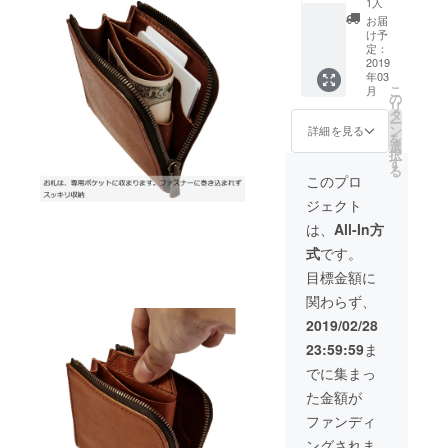
アで一
トなが
1人
一つの
切の無
ら大容
お届
イッテ
駄の無
量を実
け予
ンモノ
い設計
定：
現
Amazin
2019
ファス
Materia
年03
g
ナーを
l プエブ
こ
月
Wallet-
開くワ
の
ロ(イタ
リ
アメイ
ンアク
タ
リアン
ー
ジング
ション
ン
レザー)
詳細を見る
を
ウォ
ですべ
選
Color
択
レット
てを取
す
キェメ
る
ミクロ
り出す
ルブラ
このプロ
とマク
事が出
ウン(コ
ジェクト
ロが共
来る
ニャッ
存する
Amazin
ク) Size
は、
All-In方
驚きを
g Wallet
W120 ×
式
です。
形にし
の名に
H100 ×
たファ
ふさわ
D25
目標金額に
スナー
しいコ
mm
関わらず、
ウォ
ンパク
レット
トなが
2019/02/28
アイデ
ら大容
23:59:59
ま
アと
量を実
ユーモ
現
でに集まっ
アで一
Materia
た金額が
切の無
l プエブ
駄の無
ロ(イタ
ファンディ
い設計
リアン
ングされま
ファス