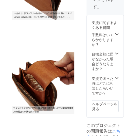
レザー)
ナーを
Color
す。
開くワ
グレー
ンアク
(グリー
ション
ジオ)
支援に関するよ
ですべ
Size
くある質問
てを取
W120 ×
り出す
H100 ×
手数料はいく
事が出
D25
らかかります
来る
mm
か？
Amazin
g Wallet
目標金額に届
の名に
かなかった場
ふさわ
合どうなりま
しいコ
すか？
ンパク
トなが
支援で困った
ら大容
時はどこに相
量を実
談したらいい
現
ですか？
Materia
l ヌメ革
ヘルプページを
(手染め
見る
染色)
Color
グラ
このプロジェクト
デー
の問題報告は
こち
ション
パープ