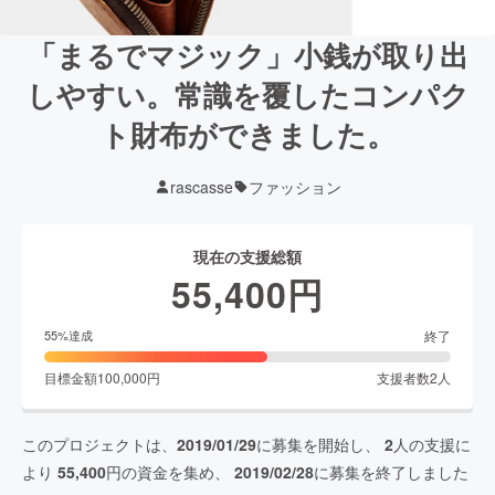
「まるでマジック」小銭が取り出
しやすい。常識を覆したコンパク
ト財布ができました。
rascasse
ファッション
現在の支援総額
55,400
円
終了
55
%達成
目標金額
100,000
円
支援者数
2
人
このプロジェクトは、
2019/01/29
に募集を開始し、
2
人の支援に
より
55,400
円の資金を集め、
2019/02/28
に募集を終了しました