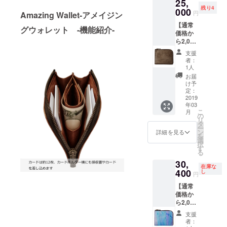
25,
形にし
なアプロー
残り4
たファ
000
円
Amazing Wallet-アメイジン
チで製作
スナー
【通常
ウォ
グウォレット
-機能紹介-
価格か
レット
ら2,000
アイデ
円
アと
支援
OFF】
ユーモ
者：
Amazin
アで一
1人
g
切の無
お届
Wallet-
駄の無
け予
アメイ
い設計
定：
ジング
2019
ファス
年03
ウォ
ナーを
こ
月
レット
開くワ
の
リ
ミクロ
ンアク
タ
ー
とマク
ション
ン
詳細を見る
を
ロが共
ですべ
選
択
存する
てを取
す
る
驚きを
り出す
30,
形にし
事が出
在庫な
たファ
400
来る
し
円
スナー
Amazin
【通常
ウォ
g Wallet
価格か
レット
の名に
ら2,000
アイデ
ふさわ
円
アと
しいコ
支援
OFF】
ユーモ
ンパク
者：
世界に