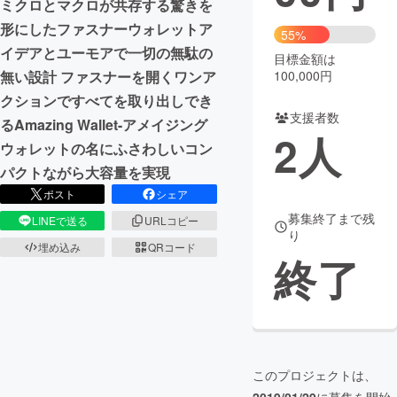
ミクロとマクロが共存する驚きを
形にしたファスナーウォレットア
まちづくり・地域活性化
55%
イデアとユーモアで一切の無駄の
目標金額は
100,000円
無い設計 ファスナーを開くワンア
CAMPFIRE for Social Good
CAMPFIRE Creation
クションですべてを取り出しでき
CAMPFIREふるさと納税
machi-ya
コミュニティ
支援者数
るAmazing Wallet-アメイジング
2
人
ウォレットの名にふさわしいコン
パクトながら大容量を実現
ポスト
シェア
募集終了まで残
LINEで送る
URLコピー
り
埋め込み
QRコード
終了
このプロジェクトは、