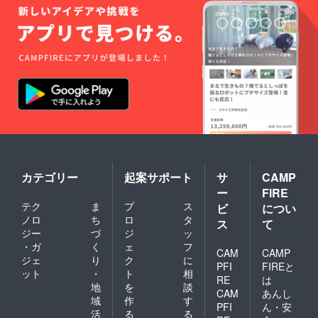
記入の
ない場
合は
CAMPF
IREの
ユー
ザー名
を掲載
いたし
ます。
ご了承
くださ
い。
カテゴリー
起案サポート
サ
CAMP
ー
FIRE
テク
ま
プ
ス
ビ
につい
ノロ
ち
ロ
タ
ス
て
ジー
づ
ジ
ッ
・ガ
く
ェ
フ
CAM
CAMP
ジェ
り
ク
に
PFI
FIREと
ット
・
ト
相
RE
は
地
を
談
CAM
あんし
域
作
す
PFI
ん・安
活
る
る