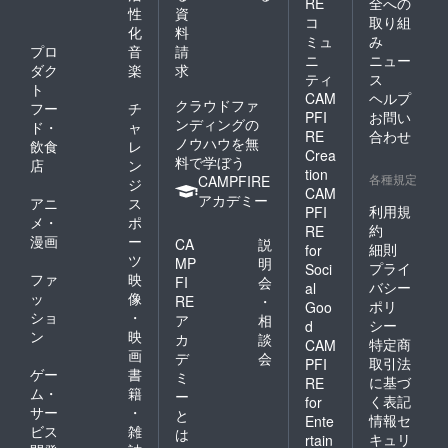
RE
全への
性
資
コ
取り組
化
料
ミュ
み
プロ
音
請
ニ
ニュー
ダク
楽
求
ティ
ス
ト
CAM
ヘルプ
クラウドファ
フー
チ
PFI
お問い
ンディングの
ド・
ャ
RE
合わせ
ノウハウを無
飲食
レ
Crea
料で学ぼう
店
ン
tion
各種規定
CAMPFIRE
ジ
CAM
アカデミー
アニ
ス
利用規
PFI
メ・
ポ
約
RE
漫画
ー
CA
説
細則
for
ツ
MP
明
プライ
Soci
ファ
映
FI
会
バシー
al
ッ
像
RE
・
ポリ
Goo
ショ
・
ア
相
シー
d
ン
映
カ
談
特定商
CAM
画
デ
会
取引法
PFI
ゲー
書
ミ
に基づ
RE
ム・
籍
ー
く表記
for
サー
・
と
情報セ
Ente
ビス
雑
は
キュリ
rtain