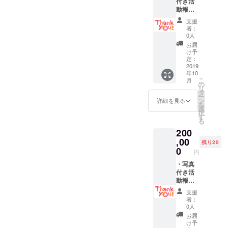
付き活
「グッ
合は
動報告
ドブラ
CAMPF
メール
ザー」
IREの
支援
・オリ
写真付
ユー
者：
ジナル
DVD ・
ザー名
0人
ステッ
コミュ
を掲載
お届
カー ・
ニケー
いたし
け予
オリジ
ション
定：
ます。
ナルク
2019
支援ロ
ご了承
年10
リア
ボット
くださ
こ
月
ファイ
の1日体
の
い。
リ
ル ・HP
験貸し
タ
ー
へのお
出し
ン
詳細を見る
を
名前掲
（希望
選
択
載（希
者の
す
る
望者の
み、時
200
み） ・
期につ
ショー
,00
いては
残り20
トムー
2020年
0
円
ビー
3月まで
「グッ
・写真
で応相
ドブラ
付き活
談） ※
ザー」
動報告
リター
写真付
メール
ンは複
支援
DVD ・
・オリ
数口、
者：
コミュ
ジナル
また他
0人
ニケー
ステッ
のリ
お届
ション
カー ・
ターン
け予