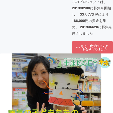
このプロジェクトは、
2019/02/08
に募集を開始
し、
33
人の支援により
186,000
円の資金を集
め、
2019/04/20
に募集を
終了しました
もう一度プロジェク
トをやってほしい