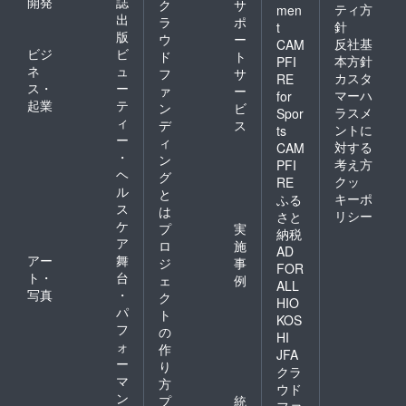
開発
誌
ク
サ
ティ方
men
出
ラ
ポ
針
t
版
ウ
ー
反社基
CAM
ビジ
ビ
ド
ト
本方針
PFI
ネ
ュ
フ
サ
カスタ
RE
ス・
ー
ァ
ー
マーハ
for
起業
テ
ン
ビ
ラスメ
Spor
ィ
デ
ス
ントに
ts
ー
ィ
対する
CAM
・
ン
考え方
PFI
ヘ
グ
クッ
RE
ル
と
キーポ
ふる
ス
は
リシー
さと
ケ
プ
実
納税
ア
ロ
施
AD
アー
舞
ジ
事
FOR
ト・
台
ェ
例
ALL
写真
・
ク
HIO
パ
ト
KOS
フ
の
HI
ォ
作
JFA
ー
り
クラ
マ
方
ウド
ン
プ
統
ファ