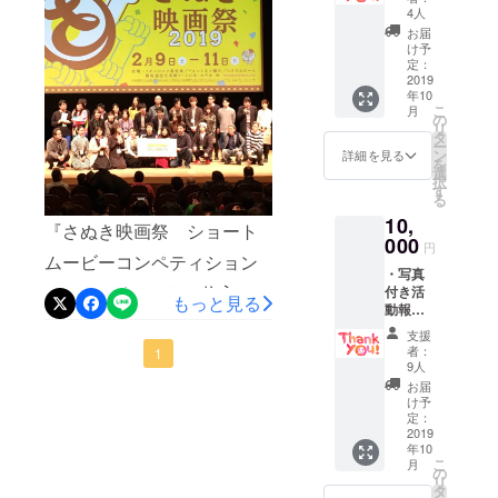
ンは複
数口、
4人
て、病児の子どもやその家
数口、
まして高額支援いただいた
授業を受けたり、課外授業
また他
お届
また他
族を孤立させないための活
のリ
け予
パトロン様はリターンの一
などに参加したり・・・こ
のリ
ターン
定：
動を私たちが代わりにして
ターン
2019
と組み
部といたしましてHPにお名
んな写真のような日が早く
年10
と組み
合わせ
いきます。今HPの内容をつ
こ
月
合わせ
てご支
の
前を掲載させていただきま
来ますように！
リ
てご支
援が可
タ
めたり、分身ロボット
ー
援が可
した。改めてお礼申し上げ
能で
ン
詳細を見る
を
能で
「OriHime」を使っていただ
す。
選
択
ます。今後とも未来ISSEY
す。
す
る
けるよう活動しているとこ
をよろしくお願いいたしま
10,
『さぬき映画祭 ショート
ろです。早速ですが、今週
000
す。www.miraiissey.com
円
ムービーコンペティション
ある病院の看護師さんたち
・写真
2019』において、4位入賞
付き活
が「OriHime」の説明を聞い
もっと見る
動報告
いたしました！！長期入院
てくれることになっていま
メール
支援
・オリ
者：
や療養をしている子ども達
1
す。至らないところはある
ジナル
9人
ステッ
や家族の現状と課題を知っ
お届
かもしれませんが、前に進
カー ・
け予
てもらいたいと製作した作
HPへの
定：
んでいる感覚はあります。
お名前
2019
品。2位3位とは少しの差で
年10
ここからが本当のスタート
掲載
こ
月
（希望
の
悔しい思いもしましたが、
リ
です。皆さんからの支援を
者の
タ