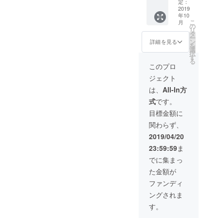
支援ロ
オリジ
と組み
定：
ボット
ナルク
2019
合わせ
年10
の3日間
リア
てご支
こ
月
体験貸
ファイ
援が可
の
リ
し出し
ル ・HP
能で
タ
ー
（希望
へのお
す。
ン
詳細を見る
を
者の
名前掲
※HPへ
選
択
み、時
載（希
のお名
す
る
期につ
望者の
前掲載
このプロ
いては
み） ・
につい
ジェクト
2020年
ショー
て 支援
3月まで
トムー
時、必
は、
All-In方
で応相
ビー
ず備考
式
です。
談） ※
「グッ
欄にご
リター
ドブラ
希望の
目標金額に
ンは複
ザー」
お名前
関わらず、
数口、
写真付
をご記
また他
DVD ・
入くだ
2019/04/20
のリ
コミュ
さい。
23:59:59
ま
ターン
ニケー
記入の
と組み
ション
ない場
でに集まっ
合わせ
支援ロ
合は
た金額が
てご支
ボット
CAMPF
援が可
の一週
IREの
ファンディ
能で
間体験
ユー
ングされま
す。
貸し出
ザー名
※HPへ
し（希
を掲載
す。
のお名
望者の
いたし