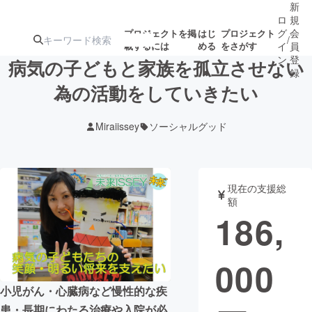
新
ロ
規
グ
会
プロジェクトを掲
はじ
プロジェクト
/
載するには
める
をさがす
イ
員
ン
登
病気の子どもと家族を孤立させない
録
為の活動をしていきたい
人気のプロ
注目のリ
注目の新着プロ
募集終了が近いプ
もうすぐ公開
Miraiissey
ソーシャルグッド
ジェクト
ターン
ジェクト
ロジェクト
されます
アート・写真
音楽
現在の支援総
額
186,
テクノロジー・ガジェット
ゲーム・サ
000
映像・映画
書籍・雑誌
小児がん・心臓病など慢性的な疾
ビジネス・起業
チャレンジ
患・長期にわたる治療や入院が必