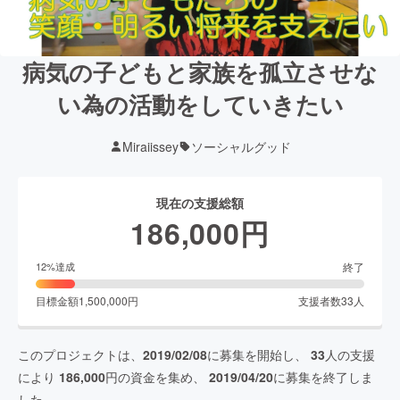
病気の子どもと家族を孤立させな
い為の活動をしていきたい
Miraiissey
ソーシャルグッド
現在の支援総額
186,000
円
終了
12
%達成
目標金額
1,500,000
円
支援者数
33
人
このプロジェクトは、
2019/02/08
に募集を開始し、
33
人の支援
により
186,000
円の資金を集め、
2019/04/20
に募集を終了しま
した