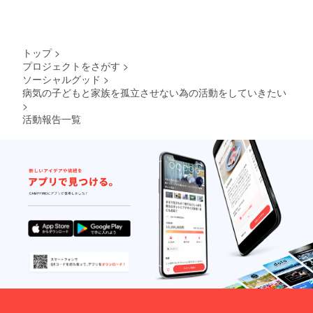
談。交
通費
込。）
※リター
ンは複
トップ
>
数口、
プロジェクトをさがす
>
また他
ソーシャルグッド
>
のリ
ターン
病気の子どもと家族を孤立させない為の活動をしていきたい
と組み
>
合わせ
活動報告一覧
てご支
援が可
能で
す。
※HPへ
のお名
前掲載
につい
て 支援
時、必
ず備考
欄にご
希望の
お名前
をご記
入くだ
さい。