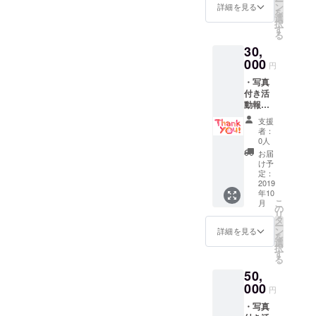
ー
み） ※
ン
投票いただいた方に感謝！
詳細を見る
力にして、スタッフ一同頑
を
リター
選
択
見ていただいた方に感謝！
ンは複
す
張ってまいります！今後と
る
数口、
もちろん協力してくれた皆
30,
も皆様からのご意見やアド
また他
のリ
000
円
さんやスタッフに感謝で
バイスをいただけると幸い
ターン
・写真
と組み
す！映画祭で披露された
です。最後になりますが、
付き活
合わせ
動報告
ショートムービーはこちら
てご支
２ヶ月間クラウドファン
メール
援が可
支援
から見ることができます。
・オリ
ディングにお付き合い頂き
能で
者：
ジナル
す。
0人
http://www.sanukieigasai.co
ありがとうございまし
ステッ
※HPへ
お届
カー ・
のお名
け予
m/story-project/short-movie/?
た！！今後ともどうぞよろ
オリジ
前掲載
定：
ナルク
2019
fbclid=IwAR1Dag-
につい
しくお願いします！未来一
年10
リア
て 支援
こ
月
Lply6Qy8rv-
ファイ
世
時、必
の
リ
ル ・HP
ず備考
タ
W3QMAwhVwu5aijA93QNq
ー
へのお
欄にご
ン
詳細を見る
を
名前掲
希望の
選
XnueQh_Rh_DwcVCGQeqy
択
載（希
お名前
す
る
望者の
o
をご記
50,
み） ・
入くだ
ショー
000
さい。
円
トムー
記入の
・写真
ビー
ない場