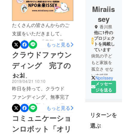
Miraiis
sey
たくさんの皆さんからのご
香川県
他に1件の
支援をいただきまして、
プロジェク
2019年6月に「病気の子ど
トを掲載し
もっと見る
ています
もと家族を孤立させない支
クラウドファウン
病気の子ど
援団体 未来ISSEY」の
もと家族を
ディング 完了の
ホームページを公開するこ
孤立さ せな
お礼
とができました。経験者の
い支援団体
NpoIssey
2019/04/21 10:10
「未来
声、香川県の助成金・補助
メッセー
昨日を持って、クラウド
ISSEY」
ジを送る
金の情報や、支援団体の紹
ファンディング、無事完了
介、オリヒメの貸出し情報
しました！初めてのクラウ
もっと見る
など、経験者の視点から必
ドファンディングそして、
リターンを
コミュニケーショ
要な情報を詰め込んだHPと
少人数のため見落とされが
選ぶ
なっています。これから
ンロボット「オリ
ちな病児の子どもたちの支
グッドブラザー事業や交流