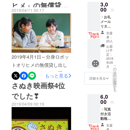
ヒメ」の無償貸し
3,0
援ということでどれだけ集
イベントなども行ってい
00
2019/04/11 00:17
円
まるか不安でしたが、33名
出しスタート！
き、HPも情報追加したりと
・お礼
もの支援が集まって感謝し
メール
より良いものにしていこう
リター
ています。直接私のところ
ンは無
と考えています。是非ご覧
支援
くても
に持ってきてくれた方も6名
者：
いただいて、こうした方が
良いか
20人
います。知り合いだけでは
らとに
お届
いいよ、などご意見もあり
かく支
け予
なく、見知らぬ方からもご
援した
定：
ましたら是非お聞かせくだ
2019年4月1日～分身ロボッ
い！と
2019
支援いただき、仲間が増え
年05
いう方
さい。そしてこのHPが必要
トオリヒメの無償貸し出し
こ
月
のため
の
ていく感覚がしました。応
リ
としている方のもとに届く
がスタートしました！現
のプラ
タ
もっと見る
ー
援コメントもとても嬉し
ンで
ン
詳細を見る
を
ように、必要としている時
在、オリヒメの無償貸し出
す。 感
選
さぬき映画祭4位
択
かったです！このプロジェ
謝を込
す
に思い出してもらえるよう
しができることを知っても
る
めたお
クトをして本当によかった
でした❣
6,0
礼の
に、たくさんの方に知って
らうためのパンフレットを
メール
00
と思います。ありがとうご
円
2019/04/09 00:19
いただけたらと考えており
製作中。使いたい子がス
を送ら
・写真
ざいます。これからは、み
せてい
ますので、拡散協力もぜひ
ムーズに使えるように各病
付き活
ただき
なさんから頂いた気持ちの
動報告
ます。
お願い申し上げます。尚、
院や教育委員会とも交渉中
メール
※リター
支援
こもった資金をお預かりし
※リター
ンは複
今回のプロジェクトにおき
です。学校で友達と一緒に
者：