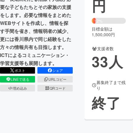
円
要な子どもたちとその家族の支援
まちづくり・地域活性化
をします。必要な情報をまとめた
12%
WEBサイトを作成し、情報を探
目標金額は
CAMPFIRE for Social Good
CAMPFIRE Creation
す手間を省き、情報弱者の減少、
1,500,000円
CAMPFIREふるさと納税
machi-ya
コミュニティ
更には香川県内で同じ経験をした
方々の情報共有も目指します。
支援者数
33
人
ICTによるコミュニケーション・
学習支援等も展開します。
ポスト
シェア
LINEで送る
URLコピー
募集終了まで残
り
埋め込み
QRコード
終了