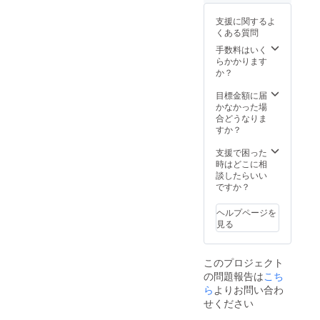
前掲載
み、時
ます。
につい
期につ
ご了承
支援に関するよ
て 支援
いては
くださ
くある質問
時、必
2019年
い。
ず備考
4月～
手数料はいく
欄にご
2020年
らかかります
希望の
3月まで
か？
お名前
で応相
をご記
談） ・
目標金額に届
入くだ
希望者
かなかった場
さい。
は未来
合どうなりま
記入の
ISSEY
すか？
ない場
代表が
合は
講演を
支援で困った
CAMPF
承りま
時はどこに相
IREの
す。
談したらいい
ユー
（講演
ですか？
ザー名
場所は
を掲載
香川県
ヘルプページを
いたし
内限
見る
ます。
定、時
ご了承
期につ
くださ
いては
このプロジェクト
い。
2019年
の問題報告は
こち
4月～
2020年
ら
よりお問い合わ
3月まで
せください
で応相