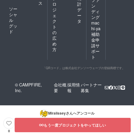
ス
ロ
計
ン
ソー
ジ
デ
ディ
シャ
ェ
ー
ング
ル
ク
タ
mac
グッ
ト
hi-ya
ド
の
補助
広
金申
め
請サ
方
ポー
ト
「QRコード」は株式会社デンソーウェーブの登録商標です。
© CAMPFIRE,
会社概
採用情
パートナー
Inc.
要
報
募集
Miraiissey
さんへアンコール
もう一度プロジェクトをやってほしい
0