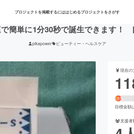
プロジェクトを掲載するには
はじめる
プロジェクトをさがす
で簡単に1分30秒で誕生できます！
pikapower
ビューティー・ヘルスケア
注目のリターン
注目の新着プロジェクト
募集終了が近いプロジェクト
も
現在の
音楽
舞台・パフォーマンス
11
ゲーム・サービス開発
フード・飲食店
5%
書籍・雑誌出版
アニメ・漫画
目標金額は2
支援者
チャレンジ
ビューティー・ヘルスケ
4