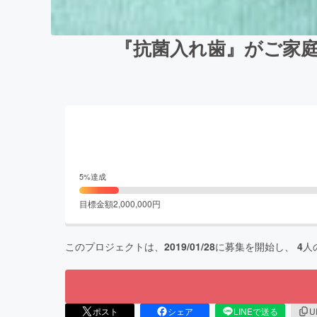
『抗菌入れ歯』がご家庭
5
%達成
目標金額
2,000,000
円
このプロジェクトは、
2019/01/28
に募集を開始し、
4
人
ポスト
シェア
LINEで送る
U