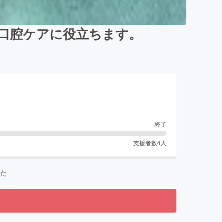
 口腔ケアに役立ちます。
終了
支援者数
4
人
た