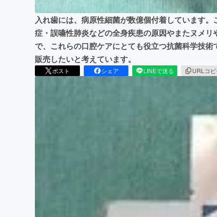
入れ歯には、病原性細菌が数億個付着しています。
症・誤嚥性肺炎などの全身疾患の原因やまたヌメリ
で、これらの口腔ケアにとても役立つ抗菌科学技術
販売したいと考えています。
ポスト
シェア
LINEで送る
URLコ