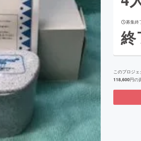
募集終
CAMPFIRE for Social Good
CAMPFIRE Creation
終
CAMPFIREふるさと納税
machi-ya
コミュニティ
このプロジェ
118,600
円の