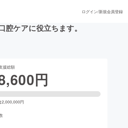
ログイン
/
新規会員登録
 口腔ケアに役立ちます。
うすぐ公開されます
支援総額
プロダクト
8,600
円
ファッション
スポーツ
,000,000円
数
ア
ソーシャルグッド
人