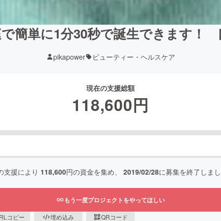
で簡単に1分30秒で誕生できます！
pikapower
ビューティー・ヘルスケア
現在の支援総額
118,600
円
の支援により
118,600
円の資金を集め、
2019/02/28
に募集を終了しまし
もう一度プロジェクトをやってほしい
RLコピー
埋め込み
QRコード