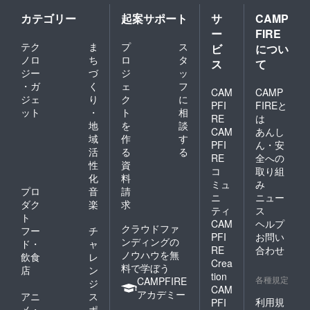
カテゴリー
起案サポート
サ
CAMP
ー
FIRE
テク
ま
プ
ス
ビ
につい
ノロ
ち
ロ
タ
ス
て
ジー
づ
ジ
ッ
・ガ
く
ェ
フ
CAM
CAMP
ジェ
り
ク
に
PFI
FIREと
ット
・
ト
相
RE
は
地
を
談
CAM
あんし
域
作
す
PFI
ん・安
活
る
る
RE
全への
性
資
コ
取り組
化
料
ミュ
み
プロ
音
請
ニ
ニュー
ダク
楽
求
ティ
ス
ト
CAM
ヘルプ
クラウドファ
フー
チ
PFI
お問い
ンディングの
ド・
ャ
RE
合わせ
ノウハウを無
飲食
レ
Crea
料で学ぼう
店
ン
tion
各種規定
CAMPFIRE
ジ
CAM
アカデミー
アニ
ス
利用規
PFI
メ・
ポ