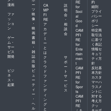
約
RE
漫画
ー
CA
説
細則
for
ツ
MP
明
プライ
Soci
ファ
映
FI
会
バシー
al
ッ
像
RE
・
ポリ
Goo
ショ
・
ア
相
シー
d
ン
映
カ
談
特定商
CAM
画
デ
会
取引法
PFI
ゲー
書
ミ
に基づ
RE
ム・
籍
ー
く表記
for
サー
・
と
情報セ
Ente
ビス
雑
は
キュリ
rtain
開発
誌
ク
サ
ティ方
men
出
ラ
ポ
針
t
版
ウ
ー
反社基
CAM
ビジ
ビ
ド
ト
本方針
PFI
ネ
ュ
フ
サ
カスタ
RE
ス・
ー
ァ
ー
マーハ
for
起業
テ
ン
ビ
ラスメ
Spor
ィ
デ
ス
ントに
ts
ー
ィ
対する
CAM
・
ン
考え方
PFI
ヘ
グ
クッ
RE
ル
と
キーポ
ふる