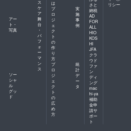
ス
は
リシー
さと
ケ
プ
実
納税
ア
ロ
施
AD
アー
舞
ジ
事
FOR
ト・
台
ェ
例
ALL
写真
・
ク
HIO
パ
ト
KOS
フ
の
HI
ォ
作
JFA
ー
り
クラ
マ
方
ウド
ン
プ
統
ファ
ス
ロ
計
ン
ソー
ジ
デ
ディ
シャ
ェ
ー
ング
ル
ク
タ
mac
グッ
ト
hi-ya
ド
の
補助
広
金申
め
請サ
方
ポー
ト