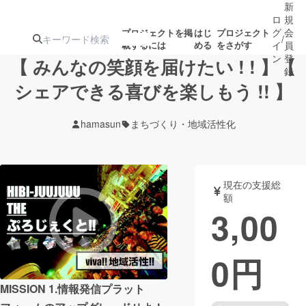
新
ロ
規
グ
会
プロジェクトを掲
はじ
プロジェクト
/
載するには
める
をさがす
イ
員
ン
登
【 みんなの笑顔を届けたい ! ! 】【
録
シェアできる喜びを楽しもう !! 】
人気のプロ
注目のリ
注目の新着プロ
募集終了が近いプ
もうすぐ公開
hamasun
まちづくり・地域活性化
ジェクト
ターン
ジェクト
ロジェクト
されます
アート・写真
音楽
現在の支援総
額
3,00
テクノロジー・ガジェット
ゲーム・サ
0
円
映像・映画
書籍・雑誌
MISSION 1.情報発信プラット
ビジネス・起業
チャレンジ