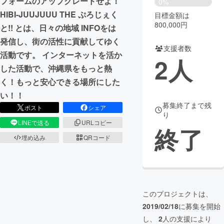
フォームのアップグレードせよ！
0%
HIBI-JUUJUUU THE ぷろじぇく
目標金額は
まちづくり・地域活性化
800,000円
と!! とは、日々の地域 INFOをは
発信し、街の活性に貢献してゆく
支援者数
CAMPFIRE for Social Good
CAMPFIRE Creation
活動です。 インターネットを活か
2
人
CAMPFIREふるさと納税
machi-ya
コミュニティ
した活動で、沖縄県をもっと熱
く！もっと安心できる場所にした
い！！
募集終了まで残
ポスト
シェア
り
LINEで送る
URLコピー
終了
埋め込み
QRコード
このプロジェクトは、
2019/02/18
に募集を開始
し、
2
人の支援により