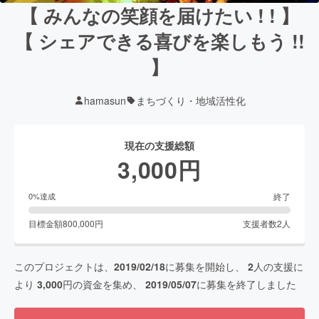
【 みんなの笑顔を届けたい ! ! 】
【 シェアできる喜びを楽しもう !!
】
hamasun
まちづくり・地域活性化
現在の支援総額
3,000
円
終了
0
%達成
目標金額
800,000
円
支援者数
2
人
このプロジェクトは、
2019/02/18
に募集を開始し、
2
人の支援に
より
3,000
円の資金を集め、
2019/05/07
に募集を終了しました