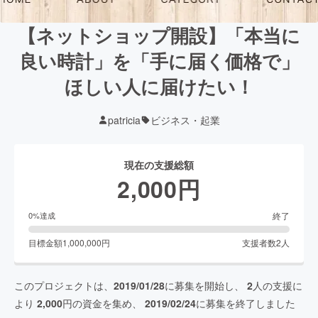
【ネットショップ開設】「本当に
良い時計」を「手に届く価格で」
ほしい人に届けたい！
patricia
ビジネス・起業
現在の支援総額
2,000
円
終了
0
%達成
目標金額
1,000,000
円
支援者数
2
人
このプロジェクトは、
2019/01/28
に募集を開始し、
2
人の支援に
より
2,000
円の資金を集め、
2019/02/24
に募集を終了しました