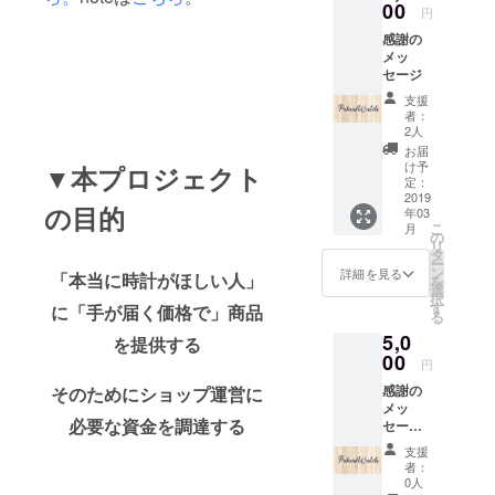
00
円
感謝の
メッ
セージ
支援
者：
2人
お届
け予
▼本プロジェクト
定：
2019
の目的
年03
こ
月
の
リ
タ
ー
ン
詳細を見る
「本当に時計がほしい人」
を
選
択
す
に「手が届く価格で」商品
る
5,0
を提供する
00
円
感謝の
そのためにショップ運営に
メッ
必要な資金を調達する
セージ
ショッ
支援
プサイ
者：
トへの
0人