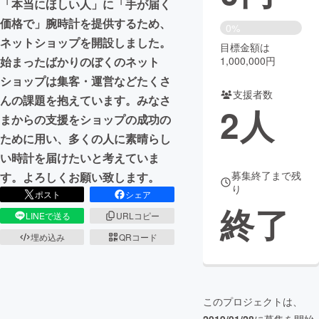
「本当にほしい人」に「手が届く
価格で」腕時計を提供するため、
まちづくり・地域活性化
0%
ネットショップを開設しました。
目標金額は
1,000,000円
始まったばかりのぼくのネット
CAMPFIRE for Social Good
CAMPFIRE Creation
ショップは集客・運営などたくさ
CAMPFIREふるさと納税
machi-ya
コミュニティ
支援者数
んの課題を抱えています。みなさ
2
人
まからの支援をショップの成功の
ために用い、多くの人に素晴らし
い時計を届けたいと考えていま
募集終了まで残
す。よろしくお願い致します。
り
ポスト
シェア
終了
LINEで送る
URLコピー
埋め込み
QRコード
このプロジェクトは、