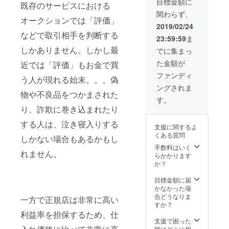
目標金額に
既存のサービスにおける
ション
関わらず、
などを
オークションでは「評価」
行なっ
2019/02/24
ていた
などで取引相手を判断する
23:59:59
ま
だけま
す）
しかありません。しかし最
でに集まっ
PohiWa
た金額が
近では「評価」もお金で買
tchへの
商品出
ファンディ
う人が現れる始末。。。偽
品権利
ングされま
（腕時
物や不良品をつかまされた
計に限
す。
らず出
り、詐欺に巻き込まれたり
品いた
だけま
する人は、泣き寝入りする
支援に関するよ
す）
くある質問
しかない場合もあるかもし
手数料はいく
れません。
らかかります
か？
目標金額に届
かなかった場
合どうなりま
一方で正規店は非常に高い
すか？
利益率を担保するため、仕
支援で困った
時はどこに相