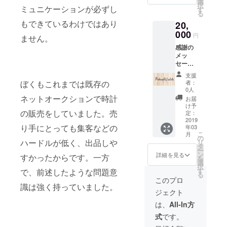
選
択
ミュニケーションが必ずし
ブログ
す
る
へのオ
もできているわけではあり
20,
リジナ
ル記事
000
円
ません。
投稿権
感謝の
利（自
メッ
身のプ
セージ
ロモー
ショッ
ション
支援
プサイ
などを
ぼくもこれまでは既存の
者：
トへの
行なっ
0人
スポン
ていた
ネットオークションで時計
お届
サーと
だけま
け予
の販売をしていました。売
しての
す）
定：
名義・
2019
り手にとっても集客などの
年03
リンク
こ
月
掲載権
の
ハードルが低く、出品しや
リ
利
タ
ー
Pohmi
ン
詳細を見る
すかったからです。一方
を
Watch
選
択
ブログ
す
で、前述したような問題意
る
へのオ
このプロ
リジナ
識は強く持っていました。
ジェクト
ル記事
投稿権
は、
All-In方
利（自
式
です。
身のプ
ロモー