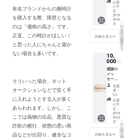
スポン
お届
サーと
け予
有名ブランドからの腕時計
しての
定：
名義・
2019
を購入する際、障壁となる
年03
リンク
こ
月
掲載権
のは「価格の高さ」です。
の
リ
利
タ
ー
正直、この時計がほしい！
ン
詳細を見る
を
選
択
と思った人にちゃんと届か
す
る
ない場合も多いです。
10,
000
円
感謝の
メッ
セージ
そういった場合、ネット
ショッ
支援
プサイ
オークションなどで安く手
者：
トへの
0人
に入れようとする人が多く
スポン
お届
サーと
け予
あらわれます。しかし、こ
しての
定：
名義・
2019
こでは偽物の出品、悪質な
年03
リンク
こ
月
掲載権
の
詐欺の横行、状態の悪い商
リ
利
タ
ー
Pohmi
品などが出回り、健全なコ
ン
詳細を見る
を
Watch