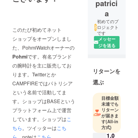
patrici
a
初めてのプ
ロジェクト
このたび初めてネット
です
ショップをオープンしまし
メッセー
ジを送る
た、PohmiWatchオーナーの
Pohmi
です。有名ブランド
の腕時計を主に販売してお
リターンを
ります。Twitterとか
選ぶ
CAMPFIREではパトリシア
という名前で活動してま
目標金額
す。ショップはBASEという
未達でも
プラットフォーム上で運営
リターン
が届きま
しています。ショップは
こ
す
(All-in
方式)
ちら
。ツイッターは
こち
1,0
ら。
noteは
こちら
。