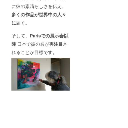
に彼の素晴らしさを伝え、
多くの作品が世界中の人々
に
届く。
そして、
Parisでの展示会以
降
日本で彼の名が
再注目
さ
れることが目標です。