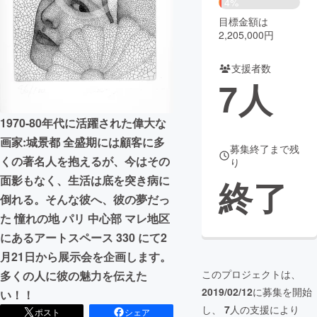
4%
目標金額は
まちづくり・地域活性化
2,205,000円
支援者数
CAMPFIRE for Social Good
CAMPFIRE Creation
7
人
CAMPFIREふるさと納税
machi-ya
コミュニティ
1970-80年代に活躍された偉大な
画家:城景都 全盛期には顧客に多
募集終了まで残
くの著名人を抱えるが、今はその
り
面影もなく、生活は底を突き病に
終了
倒れる。そんな彼へ、彼の夢だっ
た 憧れの地 パリ 中心部 マレ地区
にあるアートスペース 330 にて2
月21日から展示会を企画します。
このプロジェクトは、
多くの人に彼の魅力を伝えた
2019/02/12
に募集を開始
い！！
し、
7
人の支援により
ポスト
シェア