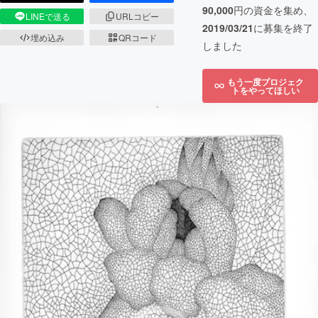
90,000
円の資金を集め、
LINEで送る
URLコピー
2019/03/21
に募集を終了
埋め込み
QRコード
しました
もう一度プロジェク
トをやってほしい