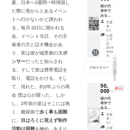
夏、日本へ3週間一時帰国し
のでそ
彼の代
れぞれ
た際に母からとあるイベン
表作で
品番は
ある葉
異なり
トへ行かないかと誘われ
脈をモ
ます）
支援
チーフ
又 20年
者：
る。毎月 22日に開かれる
に描い
前のも
0人
た銅版
のなの
会。イベント当日、その主
お届
画によ
で湿気
け予
る作
により
定：
催者の方と話す機会があ
品。直
2019
若干ヨ
年04
り、実は彼が城景都の
スポ
筆のサ
レは生
こ
月
インと
じてい
の
リ
ンサー
だったと知らされ
品番入
ます。
タ
ー
り サイ
そし
ン
詳細を見る
る。そして彼は携帯電話を
を
ズ
て、僕
選
択
28x33c
からお
す
取り、電話をかける。そし
る
m 又 20
礼の言
50,
年前の
葉を添
て、現れた。約2年ぶりの再
残り2
ものな
000
えてお
円
ので湿
会 僕は心が躍った。 しか
送りし
彼の代
気によ
ます。
し、2年前の姿はそこには無
表作で
り若干
ある葉
ヨレは
く、糖尿病で
歩く事も困難
脈をモ
生じて
支援
チーフ
いま
者：
に、
目はろくに視えず制作
に描い
す。そ
0人
た銅版
して、
お届
活動は困難
を極め、あまり