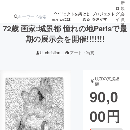
新
ロ
規
グ
会
プロジェクトを掲
はじ
プロジェクト
/
載するには
める
をさがす
イ
員
ン
登
72歳 画家:城景都 憧れの地Parisで最
録
期の展示会を開催!!!!!!!
人気のプロ
注目のリ
注目の新着プロ
募集終了が近いプ
もうすぐ公開
U_christian_lu
アート・写真
ジェクト
ターン
ジェクト
ロジェクト
されます
アート・写真
音楽
現在の支援総
額
90,0
テクノロジー・ガジェット
ゲーム・サ
00
円
映像・映画
書籍・雑誌
ビジネス・起業
チャレンジ