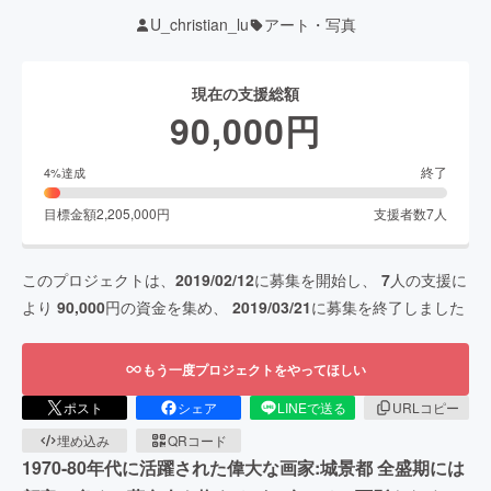
U_christian_lu
アート・写真
現在の支援総額
90,000
円
終了
4
%達成
目標金額
2,205,000
円
支援者数
7
人
このプロジェクトは、
2019/02/12
に募集を開始し、
7
人の支援に
より
90,000
円の資金を集め、
2019/03/21
に募集を終了しました
もう一度プロジェクトをやってほしい
ポスト
シェア
LINEで送る
URLコピー
埋め込み
QRコード
1970-80年代に活躍された偉大な画家:城景都 全盛期には