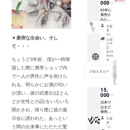
中から
000
共有し
円
僕が選
たいと
83年に
んだ一
思いま
発売さ
枚(直筆
す！！
れた百
サイ
！
枚銅版
ン、ナ
支援
画集よ
ンバリ
者：
り 彼の
ング有
3人
▼
唐突な出会い、そし
代表作
り、サ
お届
である
イズ
け予
て・・・
葉脈を
23x18c
定：
モチー
2019
m)とお
年04
フに描
礼の言
ちょうど3年前、僕が一時帰
こ
月
いた銅
葉を添
の
リ
版画に
えてお
タ
国した際に携帯ショップ内
ー
よる作
送りし
ン
詳細を見る
を
品 100
で一人の男性に声を掛けら
ます。
選
択
枚セッ
す
る
れる。明らかにお酒の匂い
トの作
15,
品集の
が漂い…彼の武勇伝(ほとん
中から
000
円
僕が選
どが女性との話)をいろいろ
日本で
んだ一
はまだ
枚(直筆
聞かされ、帰り際に彼の展
発売さ
サイ
れてい
ン、ナ
示会に誘われた。あっとい
支援
ない
ンバリ
者：
David
う間の出来事にただただ驚
ング有
1人
Mallett