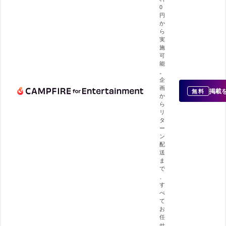
0
円
か
ら
実
施
可
能
。
企
画
掲載
無料
か
ら
リ
タ
ー
ン
配
送
ま
で
、
す
べ
て
お
任
せ