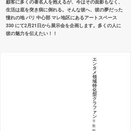
顧客に多くの著名人を抱えるが、今はその面影もなく、
生活は底を突き病に倒れる。そんな彼へ、彼の夢だった
憧れの地 パリ 中心部 マレ地区にあるアートスペース
330 にて2月21日から展示会を企画します。多くの人に
彼の魅力を伝えたい！！
エ
ン
タ
メ
領
域
特
化
型
ク
ラ
フ
ァ
ン
手
数
料