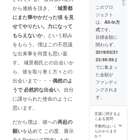
からお
す
る
してい
礼の言
このプロ
から連絡を頂き、「
城景都
るので
葉を添
ジェクト
それぞ
えてお
にまた華やかだった頃 を見
れ品番
送りし
は、
All-In方
は異な
せてやりたい。力になって
ます。
式
です。
りま
もらえないか
」という頼み
す。) 又
目標金額に
20年前
をもらう。僕はこの不思議
関わらず、
のもの
なので
2019/03/21
な出来事を何度も思い返
湿気な
23:59:59
ま
どによ
す。 城景都氏との出会いか
り若干
でに集まっ
ヨレは
ら、彼を取り巻く方々との
た金額が
生じて
出会いまで・・・
偶然のよ
いま
ファンディ
す。 そ
うで 必然的な出会い
。自分
ングされま
して、
僕から
す。
に課せられた使命のように
お礼の
言葉を
思います。
添えて
支援に関するよ
お送り
くある質問
しま
だから僕は、彼への
再起の
す。
手数料はいく
願い
を込めて この度、展示
らかかります
か？
会をParisにて開催します。