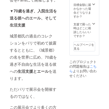
目標金額に届
かなかった場
▼70歳を過ぎ、入院生活を
合どうなりま
すか？
送る彼へのエール、そして
支援で困った
生活支援
時はどこに相
談したらいい
城景都氏の過去のコレク
ですか？
ションをパリで初めて披露
ヘルプページを
見る
するとともに、《城景都》
の名を世界に広め、70歳を
このプロジェクト
過ぎ不自由な生活を送る彼
の問題報告は
こち
ら
よりお問い合わ
への
生活支援とエール
を送
せください
ります。
ただパリで展示会を開催す
るのではなく、
この展示会でより多くの方