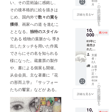
年03
にて事
い、その芸術論に感銘し、
こ
月
前に
の
リ
その後本格的に絵を描きは
コー
タ
ー
ディ
ン
詳細を見る
を
じめ、国内外で
数々の賞を
ネート
選
択
しま
す
獲得
、画家への道 を進むこ
る
す。 オ
10,
ススメ
ととなる。
独特のスタイル
残り48
レスト
000
円
ランの
である 植物の葉脈から 導き
83年に
予約を
発売さ
出したタッチを用いた作風
取った
れた百
り、ガ
でさらにその名を知られる
枚銅版
イド
支援
画集よ
ブック
者：
様になった。蔵書票の製作
り 彼の
に載っ
2人
代表作
ていな
お届
や、書による個展も開催。
である
いオス
け予
葉脈を
スメス
定：
从会会員。主な著書に『花
モチー
2019
ポット
年04
フに描
などを
の形而上学』『サッフォー
こ
月
いた銅
お教え
の
リ
たちの饗宴』などが ある。
版画に
しま
タ
ー
よる作
す。 6
ン
詳細を見る
を
品 100
年間で
選
択
枚セッ
培った
す
る
トの作
全ての
10,
品集の
情報を
残り47