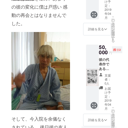
画によ
僕から
け予
る作
お礼の
定：
の彼の変化に僕は戸惑い 感
品。直
2019
言葉を
年04
筆のサ
動の再会とはなりませんで
添えて
こ
月
インと
お送り
の
リ
した。
品番入
しま
タ
ー
り サイ
す。
ン
詳細を見る
を
ズ
選
択
28x33c
す
る
m (2枚
50,
所有し
残り2
ている
000
円
のでそ
彼の代
れぞれ
表作で
品番は
ある葉
異なり
脈をモ
ます）
支援
チーフ
又 20年
者：
に描い
前のも
0人
た銅版
のなの
お届
画によ
で湿気
け予
る作品
により
定：
サイズ
2019
若干ヨ
年04
28x33(
レは生
こ
月
直筆の
じてい
の
リ
サイン
ます。
タ
ー
そして、今入院を余儀なく
と品番
そし
ン
詳細を見る
を
入り、2
て、僕
選
されている。 後日彼の友人
択
枚所有