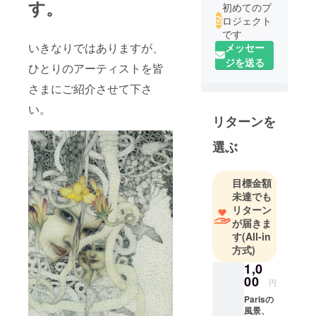
す。
初めてのプ
ロジェクト
です
いきなりではありますが、
メッセー
ジを送る
ひとりのアーティストを皆
さまにご紹介させて下さ
い。
リターンを
選ぶ
目標金額
未達でも
リターン
が届きま
す
(All-in
方式)
1,0
00
円
Parisの
風景、