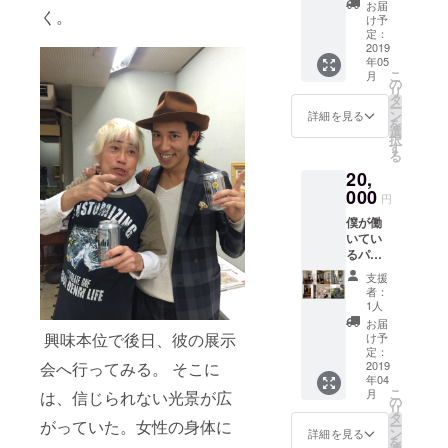
り、サ
お届
く。
の高級
イズ
け予
ヘアケ
23x18c
定：
ア剤、
2019
m)とお
年05
スタイ
礼の言
こ
月
リング
葉を添
の
リ
剤 パリ
えてお
タ
ー
コレで
送りし
ン
詳細を見る
を
実際に
ます。
選
択
使用し
す
る
ている
20,
商品に
なりま
000
円
す。そ
僕が働
の全23
いてい
種類の
るパリ
中から
で最も
僕自身
支援
美しい
が購入
者：
美容室
者様の
1人
【
髪に
お届
David
合った
興味本位で後日、彼の展示
け予
Mallett
商品を
定：
】にて
2019
会へ行ってみる。 そこに
いくつ
年04
カッ
か選
こ
月
は、信じられない光景が広
ト・ブ
び、
の
リ
ロー(通
Parisか
タ
がっていた。女性の身体に
ー
常料金2
ら
ン
詳細を見る
を
万円) 又
15000