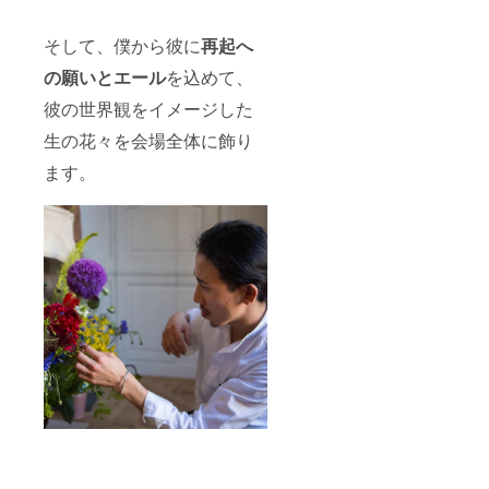
そして、僕から彼に
再起へ
の願いと
エール
を込めて、
彼の世界観をイメージした
生の花々を会場全体に飾り
ます。