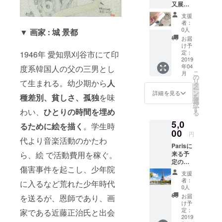
又展示
会の様
支援
子や写
者：
真を添
0人
▼
画家 : 城 景都
えてお
お届
礼の
け予
メッ
定：
1946年 愛知県刈谷市にて印
セージ
2019
年04
を送り
度系韓国人の父の三男とし
こ
月
ます。
の
リ
て生まれる。幼少期から
人
タ
ー
ン
詳細を見る
種差別、貧しさ、孤独
を味
を
選
択
す
わい、
ひとりの時間を埋め
る
5,0
るために絵を描く
。学生時
00
円
代より音楽活動のかたわ
Parisに
来る予
ら、絵 で活動費用を稼ぐ。
定の方
傷害事件を起こし、少年院
(購入者
支援
又は友
者：
に入るなど荒れた少年時代
人、家
0人
族)のパ
お届
を送るが、恩師であり、画
リでの1
け予
日を
定：
家である近藤正治氏と出会
メール
2019