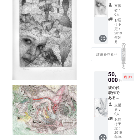
脈をモ
ます）
リに2店
支援
チーフ
又 20年
舗 本店
者：
に描い
前のも
はルー
0人
た銅版
のなの
ブル美
お届
画によ
で湿気
術館の
け予
る作品
により
定：
側 ２号
サイズ
2019
若干ヨ
店は5つ
年04
28x33(
レは生
星ホテ
こ
月
直筆の
じてい
の
ルRitz
リ
サイン
ます。
タ
内 (希望
ー
と品番
ン
の日に
詳細を見る
を
入り) 又
選
ちによ
択
20年前
す
り場所
る
のもの
は異な
50,
なので
り、時
残り1
湿気な
000
間帯は
円
どによ
僕から
彼の代
り若干
提案さ
表作で
ヨレは
せて頂
ある葉
生じて
きま
脈をモ
いま
す。) ま
支援
チーフ
す。 そ
た、お
者：
に描い
して、
0人
店の場
た銅版
僕から
所など
お届
画によ
お礼の
け予
に関し
る作
言葉を
定：
ては、
品。サ
2019
添えて
支援後
年04
イズ
お送り
にメー