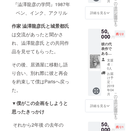
こ
月
27x40c
しま
の
『澁澤龍彦の学問』1987年
ルでご
リ
m 直筆
す。
タ
案内し
ー
のサイ
ペン、インク、アクリル
ン
詳細を見る
ます。
を
ンと品
選
交通費
択
番入り
す
はリ
る
作家 澁澤龍彦氏と城景都氏
そし
ターン
50,
て、僕
に含ま
は交流があったと聞かさ
残り2
からお
000
れてお
円
礼の言
りませ
れ、澁澤龍彦氏 との共同作
彼の代
葉を添
ん。
表作で
えてお
品を見せてもらった。
期限な
ある葉
送りし
し
脈をモ
ます。
支援
チーフ
その後、居酒屋に移動し語
者：
に描い
0人
た銅版
り合い、別れ際に彼と再会
お届
画によ
け予
を約束して僕はParisへ戻っ
る作
定：
品。直
2019
た。
年04
筆のサ
こ
月
インと
の
リ
品番入
タ
▼僕がこの企画をしようと
ー
り サイ
ン
詳細を見る
を
ズ
選
思ったきっかけ
択
28x33c
す
る
m (2枚
50,
所有し
それから2年後 の去年の
残り1
ている
000
円