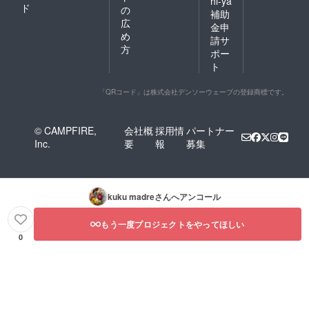
hi-ya
ド
の
補助
広
金申
め
請サ
方
ポー
ト
「QRコード」は株式会社デンソーウェーブの登録商標です。
© CAMPFIRE,
会社概
採用情
パートナー
Inc.
要
報
募集
kuku madre
さんへアンコール
もう一度プロジェクトをやってほしい
0