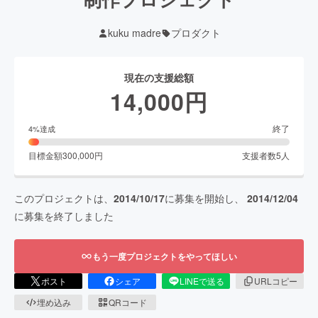
kuku madre
プロダクト
現在の支援総額
14,000
円
終了
4
%達成
目標金額
300,000
円
支援者数
5
人
このプロジェクトは、
2014/10/17
に募集を開始し、
2014/12/04
に募集を終了しました
もう一度プロジェクトをやってほしい
ポスト
シェア
LINEで送る
URLコピー
埋め込み
QRコード