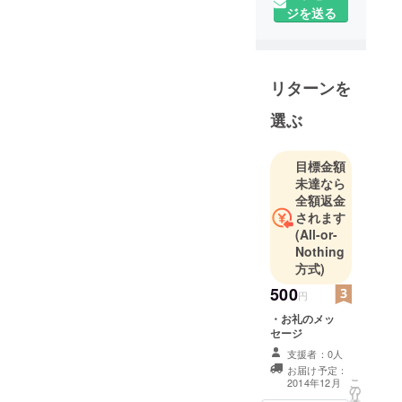
ジを送る
などを中心
に活動して
います。
新たなチャ
リターンを
レンジとし
て購入しや
選ぶ
すい価格の
可愛い成人
目標金額
式用の
未達なら
髪飾りの制
全額返金
作にチャレ
されます
ンジしたい
(All-or-
Nothing
と思い、こ
方式)
のプロジェ
クトをス
500
円
タート致し
・お礼のメッ
ました。
セージ
華やかなお
支援者：0人
花で皆さま
お届け予定：
こ
2014年12月
を癒せる事
の
リ