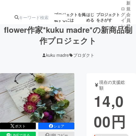
新
ロ
規
グ
会
プロジェクトを掲
はじ
プロジェクト
/
載するには
める
をさがす
イ
員
ン
登
flower作家*kuku madre*の新商品制
録
作プロジェクト
人気のプロ
注目のリ
注目の新着プロ
募集終了が近いプ
もうすぐ公開
kuku madre
プロダクト
ジェクト
ターン
ジェクト
ロジェクト
されます
アート・写真
音楽
現在の支援総
額
14,0
テクノロジー・ガジェット
ゲーム・サ
00
円
映像・映画
書籍・雑誌
ポスト
シェア
ビジネス・起業
チャレンジ
LINEで送る
URLコピー