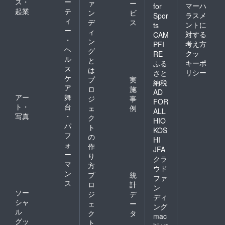
ス・
ー
ァ
ー
マーハ
for
起業
テ
ン
ビ
ラスメ
Spor
ィ
デ
ス
ントに
ts
ー
ィ
対する
CAM
・
ン
考え方
PFI
ヘ
グ
クッ
RE
ル
と
キーポ
ふる
ス
は
リシー
さと
ケ
プ
実
納税
ア
ロ
施
AD
アー
舞
ジ
事
FOR
ト・
台
ェ
例
ALL
写真
・
ク
HIO
パ
ト
KOS
フ
の
HI
ォ
作
JFA
ー
り
クラ
マ
方
ウド
ン
プ
統
ファ
ス
ロ
計
ン
ソー
ジ
デ
ディ
シャ
ェ
ー
ング
ル
ク
タ
mac
グッ
ト