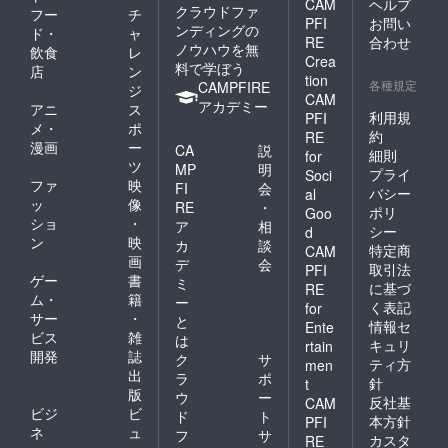
CAM
ヘルプ
クラウドファ
フー
チ
PFI
お問い
ンディングの
ド・
ャ
RE
合わせ
ノウハウを無
飲食
レ
Crea
料で学ぼう
店
ン
tion
各種規定
CAMPFIRE
ジ
CAM
アカデミー
アニ
ス
利用規
PFI
メ・
ポ
約
RE
漫画
ー
CA
説
細則
for
ツ
MP
明
プライ
Soci
ファ
映
FI
会
バシー
al
ッ
像
RE
・
ポリ
Goo
ショ
・
ア
相
シー
d
ン
映
カ
談
特定商
CAM
画
デ
会
取引法
PFI
ゲー
書
ミ
に基づ
RE
ム・
籍
ー
く表記
for
サー
・
と
情報セ
Ente
ビス
雑
は
キュリ
rtain
開発
誌
ク
サ
ティ方
men
出
ラ
ポ
針
t
版
ウ
ー
反社基
CAM
ビジ
ビ
ド
ト
本方針
PFI
ネ
ュ
フ
サ
カスタ
RE