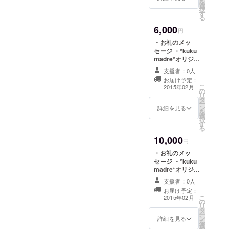
を
選
択
す
る
6,000
円
・お礼のメッ
セージ ・*kuku
madre*オリジナ
ルポストカード
支援者：0人
10枚セット ・プ
お届け予定：
リザーブドフラ
こ
2015年02月
の
ワーアレンジ
リ
タ
Sサイズ
ー
ン
詳細を見る
を
選
択
す
る
10,000
円
・お礼のメッ
セージ ・*kuku
madre*オリジナ
ルポストカード
支援者：0人
10枚セット ・プ
お届け予定：
リザーブドフラ
こ
2015年02月
の
ワーアレンジ
リ
タ
Mサイズ
ー
ン
詳細を見る
を
選