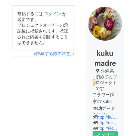
投稿するには
ログイン
が
必要です。
プロジェクトオーナーの承
認後に掲載されます。承認
された内容を削除すること
はできません。
kuku
※投稿する際の注意点
madre
沖縄県
初めてのプ
ロジェクト
です
フラワー作
家の*kuku
madre*～ク
クマドレと
http://kukumadre.ti-da.net/
して沖縄県
http://minne.com/kukumadre
で
http://tetote-market.jp/creator/tsmsr429/
メッセー
ネット販売