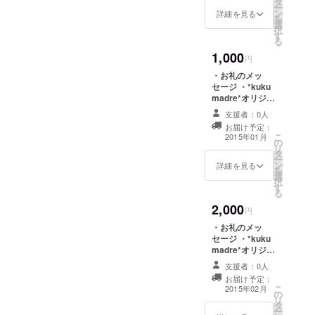
タ
が出来るよ
ー
ン
詳細を見る
を
うに頑張り
選
択
す
ますので宜
る
しくお願い
1,000
円
・お礼のメッ
セージ ・*kuku
madre*オリジナ
ルポストカード
支援者：0人
10枚セット
お届け予定：
こ
2015年01月
の
リ
タ
ー
ン
詳細を見る
を
選
択
す
る
2,000
円
・お礼のメッ
セージ ・*kuku
madre*オリジナ
ルポストカード
支援者：0人
10枚セット ・ド
お届け予定：
ライフラワー紫
こ
2015年02月
の
陽花シンプル
リ
タ
リース13cm
ー