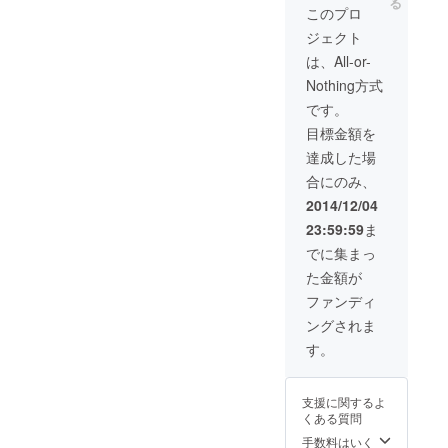
る
ズ、Sサイズ、M
このプロ
サイズ、Lサイ
ジェクト
ズ） ・お好きな
色をオーダーい
は、All-or-
ただける プリ
Nothing方式
ザーブドフラ
ワーリース
です。
23cm ・ドライ
目標金額を
フラワー紫陽花
シンプルリース
達成した場
17cm ・ドライ
合にのみ、
フラワー紫陽花
華やかリース
2014/12/04
17cm ・壁掛け
23:59:59
ま
紫陽花リース ・
お花入り小瓶3
でに集まっ
セット
た金額が
ファンディ
ングされま
す。
支援に関するよ
くある質問
手数料はいく