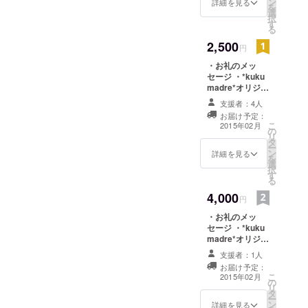
ン
詳細を見る
を
選
択
す
る
2,500
円
・お礼のメッ
セージ ・*kuku
madre*オリジナ
ルポストカード
支援者：4人
10枚セット ・ド
お届け予定：
ライフラワー紫
こ
2015年02月
の
陽花華やかリー
リ
タ
ス13cm
ー
ン
詳細を見る
を
選
択
す
る
4,000
円
・お礼のメッ
セージ ・*kuku
madre*オリジナ
ルポストカード
支援者：1人
10枚セット ・プ
お届け予定：
リザーブドフラ
こ
2015年02月
の
ワーアレンジ
リ
タ
SSサイズ
ー
ン
詳細を見る