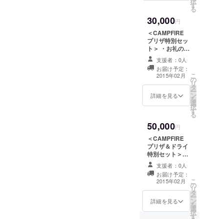
択
す
る
30,000
円
＜CAMPFIRE
プリザ特別セッ
ト＞ ・お礼の
メッセージ ・
支援者：0人
*kuku madre*
お届け予定：
オリジナルポス
こ
2015年02月
の
トカード10枚
リ
タ
セット ・プリ
ー
ン
ザーブドフラ
詳細を見る
を
選
ワーアレンジ4個
択
す
セット（SSサイ
る
ズ、Sサイズ、M
50,000
サイズ、Lサイ
円
ズ）
＜CAMPFIRE
プリザ＆ドライ
特別セット＞
・お礼のメッ
支援者：0人
セージ ・*kuku
お届け予定：
madre*オリジナ
こ
2015年02月
の
ルポストカード
リ
タ
10枚セット ・プ
ー
ン
リザーブドフラ
詳細を見る
を
選
ワーアレンジ4個
択
す
セット（SSサイ