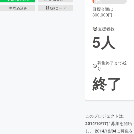
4%
埋め込み
QRコード
目標金額は
まちづくり・地域活性化
300,000円
支援者数
CAMPFIRE for Social Good
CAMPFIRE Creation
5
人
CAMPFIREふるさと納税
machi-ya
コミュニティ
募集終了まで残
り
終了
このプロジェクトは、
2014/10/17
に募集を開始
し、
2014/12/04
に募集を