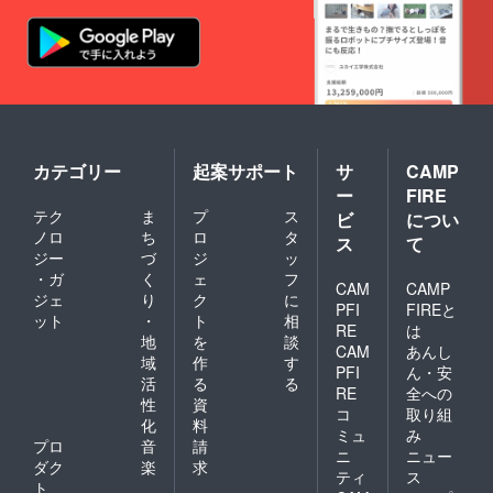
カテゴリー
起案サポート
サ
CAMP
ー
FIRE
テク
ま
プ
ス
ビ
につい
ノロ
ち
ロ
タ
ス
て
ジー
づ
ジ
ッ
・ガ
く
ェ
フ
CAM
CAMP
ジェ
り
ク
に
PFI
FIREと
ット
・
ト
相
RE
は
地
を
談
CAM
あんし
域
作
す
PFI
ん・安
活
る
る
RE
全への
性
資
コ
取り組
化
料
ミュ
み
プロ
音
請
ニ
ニュー
ダク
楽
求
ティ
ス
ト