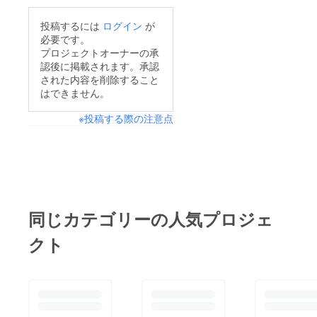
しているということも
頼中です！
投稿するには
ログイン
が
ありますのでここで支
必要です。
援してくださった方の
プロジェクトオーナーの承
想いの分を塾生に還元
認後に掲載されます。承認
された内容を削除すること
したいと思います！
はできません。
【パトロン様の数だ
け、生徒の入塾料を無
※投稿する際の注意点
料にする】に決めまし
た！これはプロジェク
ト達成したあかつきに
は必ず実行します！忘
れません(笑)２月２日
同じカテゴリーの人気プロジェ
（土）に宣言しまし
クト
た。それでは引き続き
よろしくお願いします
m(__)m