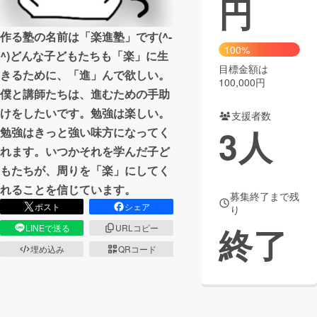
円
まちづくり・地域活性化
作る塾の名前は「楽進塾」です(^-
100%
^)どんな子どもたちも「楽」に生
目標金額は
CAMPFIRE for Social Good
CAMPFIRE Creation
きるために、「進」んで欲しい。
100,000円
CAMPFIREふるさと納税
machi-ya
コミュニティ
僕と講師たちは、進むための手助
けをしたいです。勉強は楽しい。
支援者数
3
人
勉強はきっと強い味方になってく
れます。いつかそれを学んだ子ど
もたちが、周りを「楽」にしてく
れることを信じています。
募集終了まで残
ポスト
シェア
り
終了
LINEで送る
URLコピー
埋め込み
QRコード