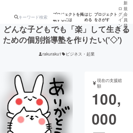
新
ロ
規
グ
会
プロジェクトを掲
はじ
プロジェクト
/
載するには
める
をさがす
イ
員
ン
登
どんな子どもでも「楽」して生きる
録
ための個別指導塾を作りたい('◇')ゞ
人気のプロ
注目のリ
注目の新着プロ
募集終了が近いプ
もうすぐ公開
rakuraku1
ビジネス・起業
ジェクト
ターン
ジェクト
ロジェクト
されます
アート・写真
音楽
現在の支援総
額
100,
テクノロジー・ガジェット
ゲーム・サ
000
映像・映画
書籍・雑誌
ビジネス・起業
チャレンジ