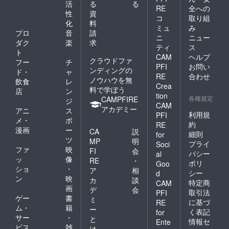
活
る
る
RE
全への
性
資
コ
取り組
化
料
ミュ
み
プロ
音
請
ニ
ニュー
ダク
楽
求
ティ
ス
ト
CAM
ヘルプ
クラウドファ
フー
チ
PFI
お問い
ンディングの
ド・
ャ
RE
合わせ
ノウハウを無
飲食
レ
Crea
料で学ぼう
店
ン
tion
各種規定
CAMPFIRE
ジ
CAM
アカデミー
アニ
ス
利用規
PFI
メ・
ポ
約
RE
漫画
ー
CA
説
細則
for
ツ
MP
明
プライ
Soci
ファ
映
FI
会
バシー
al
ッ
像
RE
・
ポリ
Goo
ショ
・
ア
相
シー
d
ン
映
カ
談
特定商
CAM
画
デ
会
取引法
PFI
ゲー
書
ミ
に基づ
RE
ム・
籍
ー
く表記
for
サー
・
と
情報セ
Ente
ビス
雑
は