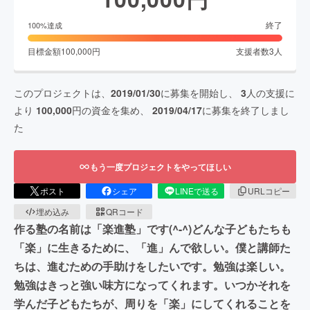
終了
100
%達成
目標金額
100,000
円
支援者数
3
人
このプロジェクトは、
2019/01/30
に募集を開始し、
3
人の支援に
より
100,000
円の資金を集め、
2019/04/17
に募集を終了しまし
た
もう一度プロジェクトをやってほしい
ポスト
シェア
LINEで送る
URLコピー
埋め込み
QRコード
作る塾の名前は「楽進塾」です(^-^)どんな子どもたちも
「楽」に生きるために、「進」んで欲しい。僕と講師た
ちは、進むための手助けをしたいです。勉強は楽しい。
勉強はきっと強い味方になってくれます。いつかそれを
学んだ子どもたちが、周りを「楽」にしてくれることを