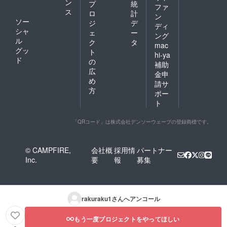
ン
プ
統
ファ
ス
ロ
計
ン
ソー
ジ
デ
ディ
シャ
ェ
ー
ング
ル
ク
タ
mac
グッ
ト
hi-ya
ド
の
補助
広
金申
め
請サ
方
ポー
ト
「QRコード」は株式会社デンソーウェーブの登録商標です。
© CAMPFIRE,
会社概
採用情
パートナー
Inc.
要
報
募集
rakuraku1
さんへアンコール
もう一度プロジェクトをやってほしい