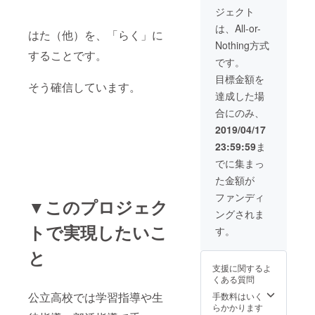
ジェクト
は、All-or-
はた（他）を、「らく」に
Nothing方式
することです。
です。
目標金額を
そう確信しています。
達成した場
合にのみ、
2019/04/17
23:59:59
ま
でに集まっ
た金額が
ファンディ
▼このプロジェク
ングされま
トで実現したいこ
す。
と
支援に関するよ
くある質問
公立高校では学習指導や生
手数料はいく
らかかります