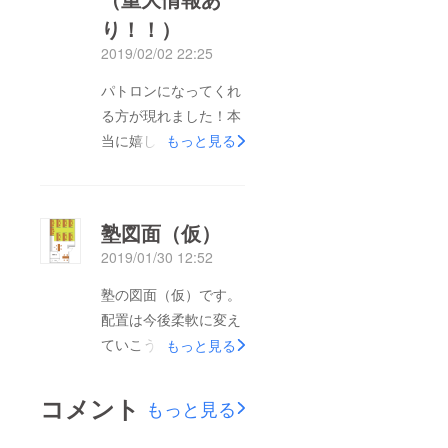
り！！）
2019/02/02 22:25
パトロンになってくれ
る方が現れました！本
当に嬉しいです！あり
もっと見る
がとうございます(^-^)
本日は週末ということ
で、ゆっくり塾の構想
塾図面（仮）
について考えていま
2019/01/30 12:52
す。今日は主に商品の
価格設定について。お
塾の図面（仮）です。
客様にも私にとっても
配置は今後柔軟に変え
大事なことです。むや
ていこうかな？生徒を
もっと見る
みに安くするのも、
見守ってる、でも監視
サービスの品質低下を
し過ぎない。そういう
コメント
もっと見る
招くと怖いです。しか
空間を設計中です。現
しせっかくここを利用
在内装業者に見積り依