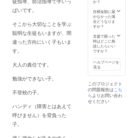
徒指導、部活指導で手いっ
か？
ぱいです。
目標金額に届
かなかった場
合どうなりま
そこから大切なことを学ぶ
すか？
聡明な生徒もいますが、間
支援で困った
違った方向にいく子もいま
時はどこに相
談したらいい
す。
ですか？
ヘルプページを
大人の責任です。
見る
勉強ができない子。
このプロジェクト
の問題報告は
こち
不登校の子。
ら
よりお問い合わ
せください
ハンディ（障害とはあえて
呼びません）を背負った
子。
彼ら彼女らが生きやすく