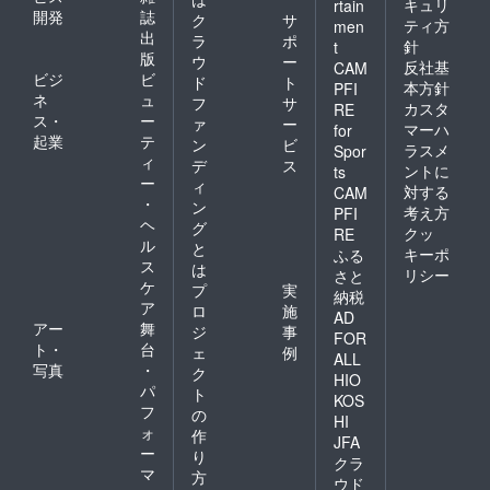
キュリ
rtain
開発
誌
ク
サ
ティ方
men
出
ラ
ポ
針
t
版
ウ
ー
反社基
CAM
ビジ
ビ
ド
ト
本方針
PFI
ネ
ュ
フ
サ
カスタ
RE
ス・
ー
ァ
ー
マーハ
for
起業
テ
ン
ビ
ラスメ
Spor
ィ
デ
ス
ントに
ts
ー
ィ
対する
CAM
・
ン
考え方
PFI
ヘ
グ
クッ
RE
ル
と
キーポ
ふる
ス
は
リシー
さと
ケ
プ
実
納税
ア
ロ
施
AD
アー
舞
ジ
事
FOR
ト・
台
ェ
例
ALL
写真
・
ク
HIO
パ
ト
KOS
フ
の
HI
ォ
作
JFA
ー
り
クラ
マ
方
ウド