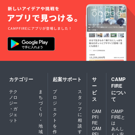
カテゴリー
起案サポート
サ
CAMP
ー
FIRE
テク
ま
プ
ス
ビ
につい
ノロ
ち
ロ
タ
ス
て
ジー
づ
ジ
ッ
・ガ
く
ェ
フ
CAM
CAMP
ジェ
り
ク
に
PFI
FIREと
ット
・
ト
相
RE
は
地
を
談
CAM
あんし
域
作
す
PFI
ん・安