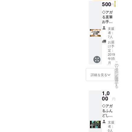
500
円
◇アガ
る直筆
お手紙
一人ひ
支援
とりに
者：
アガる
7人
気持ち
お届
を込め
け予
て。
定：
（住所
2019
年05
不要、
こ
月
メール
の
リ
にて直
タ
ー
筆お手
ン
詳細を見る
を
紙を写
選
択
メして
す
る
送りま
1,0
す。）
00
円
◇アガ
るふん
どし着
用お礼
支援
ムー
者：
ビー
0人