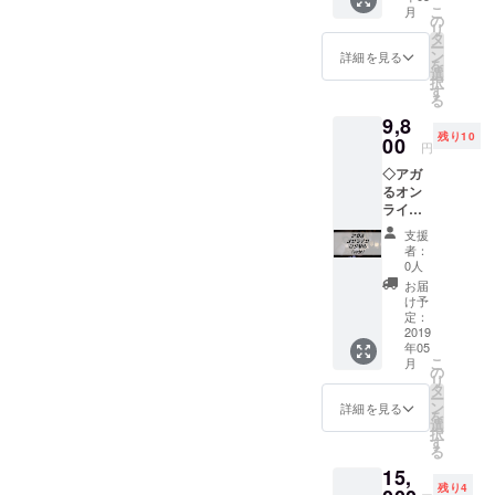
ワーク
こ
月
０枚
の
ショッ
リ
に、ア
タ
プを収
ー
ガる格
ン
録した
詳細を見る
を
言を散
選
動画
択
りばめ
す
URLと
る
て笑え
資料を
9,8
る・ウ
メール
残り10
ケる写
00
にてご
円
真集に
用意い
◇アガ
してお
たしま
るオン
りま
すので
ライン
す。 こ
ご連絡
コンサ
れを枕
くださ
支援
ル（90
元に置
い♡ ※
者：
分） ビ
いて寝
0人
講座内
デオ電
ると、
容は本
お届
話でな
気づい
け予
文に記
んでも
たらア
定：
載して
ご相談
2019
ガって
おりま
年05
いただ
いるか
す。
こ
月
けます
も♡
の
リ
♡ 日時
（あな
タ
ー
は調整
ただけ
ン
詳細を見る
を
可能で
に向け
選
択
す＾＾
たメッ
す
る
（ご希
セージ
15,
望があ
とサイ
残り4
れば、
ン入