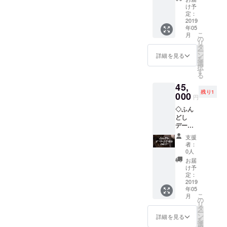
集付き
合って
け予
♡支援
決めた
定：
画面の
2019
いと思
年05
備考欄
います
こ
月
に記載
（交通
の
リ
してく
費不要
タ
ー
ださい♪
です
ン
詳細を見る
を
（サイ
が、お
選
択
ズはS、
茶代は
す
る
M、Lか
ご負担
45,
らお選
くださ
残り1
びいた
000
いませ
円
だけま
♡） そ
◇ふん
す。）
の他ど
どし
５月２
うして
デート
５日
もここ
コンサ
１３
で話し
支援
ル（240
時〜 場
た
者：
分） も
所は都
い！っ
0人
し、意
内かそ
て場所
お届
中の女
の近郊
があり
け予
性がふ
にて、
定：
ました
んどし
2019
撮り放
ら、別
年05
を下着
題です
途相談
こ
月
に使用
♡ 会場
の
しま
リ
してい
代は含
タ
しょ
ー
たら…
まれて
ン
♡（※1
詳細を見る
を
シチュ
おりま
選
）