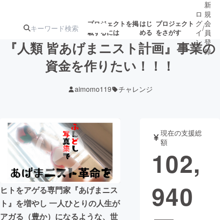
新
ロ
規
グ
会
プロジェクトを掲
はじ
プロジェクト
/
載するには
める
をさがす
イ
員
ン
登
『人類 皆あげまニスト計画』事業の
録
資金を作りたい！！！
人気のプロ
注目のリ
注目の新着プロ
募集終了が近いプ
もうすぐ公開
aimomo119
チャレンジ
ジェクト
ターン
ジェクト
ロジェクト
されます
アート・写真
音楽
現在の支援総
額
102,
テクノロジー・ガジェット
ゲーム・サ
940
映像・映画
書籍・雑誌
ヒトをアゲる専門家『あげまニス
ト』を増やし 一人ひとりの人生が
ビジネス・起業
チャレンジ
アガる（豊か）になるような、世