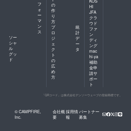
KOS
フ
の
HI
ォ
作
JFA
ー
り
クラ
マ
方
ウド
ン
プ
統
ファ
ス
ロ
計
ン
ソー
ジ
デ
ディ
シャ
ェ
ー
ング
ル
ク
タ
mac
グッ
ト
hi-ya
ド
の
補助
広
金申
め
請サ
方
ポー
ト
「QRコード」は株式会社デンソーウェーブの登録商標です。
© CAMPFIRE,
会社概
採用情
パートナー
Inc.
要
報
募集