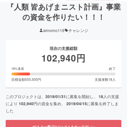
『人類 皆あげまニスト計画』事業
の資金を作りたい！！！
aimomo119
チャレンジ
現在の支援総額
102,940
円
終了
18
%達成
目標金額
555,500
円
支援者数
18
人
このプロジェクトは、
2019/01/31
に募集を開始し、
18
人の支援
により
102,940
円の資金を集め、
2019/04/15
に募集を終了しま
した
もう一度プロジェクトをやってほしい