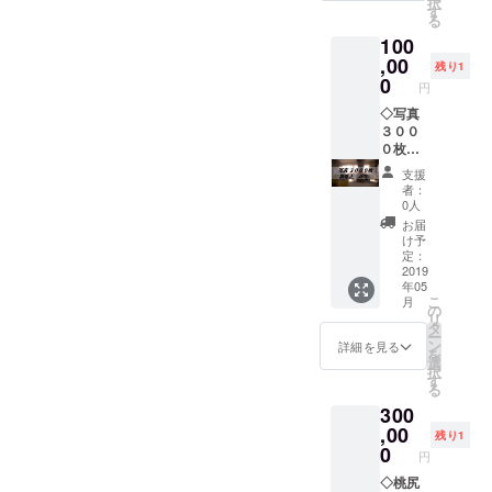
択
エー
すが、
す
る
ション
その他
100
デート
ご自身
であな
,00
の撮影
残り1
たをア
に必要
0
円
ゲます
な諸経
♡ 洋服
◇写真
費はご
をいっ
３００
負担で
しょに
０枚無
す。
選んで
修正
（※1）
支援
ほしい
（JPG
者：
でもイ
） １枚
0人
イです
なんと
お届
し、遊
３３
け予
園地で
円！ 悪
定：
彼女っ
用した
2019
年05
ぽくや
ら私が
こ
月
気にな
捕まる
の
リ
るお店
レベル
タ
ー
でラン
の桃感
ン
詳細を見る
を
チをな
です。
選
択
どなど
ごめん
す
る
楽しく
なさいw
300
デート
しま
,00
残り1
しょ♪
0
円
こっそ
り二
◇桃尻