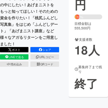
円
の中にしたい！あげまニストを
まちづくり・地域活性化
もっと知ってほしい！そのための
18%
資金を作りたい！「桃尻ふんどし
目標金額は
CAMPFIRE for Social Good
CAMPFIRE Creation
写真集」をはじめ「ふんどしデー
555,500円
ト」「あげまニスト講座」など
CAMPFIREふるさと納税
machi-ya
コミュニティ
様々なアガるリターンをご用意し
支援者数
ました！
18
人
ポスト
シェア
LINEで送る
URLコピー
埋め込み
QRコード
募集終了まで残
り
終了