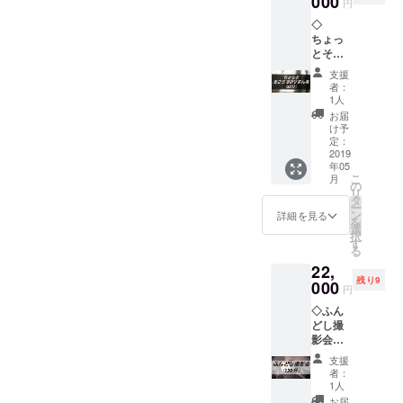
000
円
ふんど
り。）
◇
し着用
ちょっ
しなが
とそこ
らでも
らでア
w）
支援
ゲまん
者：
茶（90
1人
分） 実
お届
際に
け予
会っ
定：
て、お
2019
年05
茶をす
こ
月
すりな
の
リ
がらお
タ
ー
話を聞
ン
詳細を見る
を
かせて
選
択
くださ
す
る
い♡ 場
22,
所は都
残り9
内かそ
000
円
の近郊
◇ふん
のカ
どし撮
フェに
影会
て、日
（120
時も含
支援
分） T
め支援
者：
シャツ
者の方
1人
or写真
と話し
お届