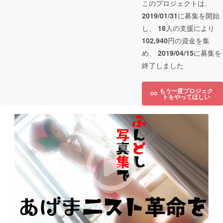
このプロジェクトは、
2019/01/31
に募集を開始
し、
18
人の支援により
102,940
円の資金を集
め、
2019/04/15
に募集を
終了しました
もう一度プロジェク
トをやってほしい