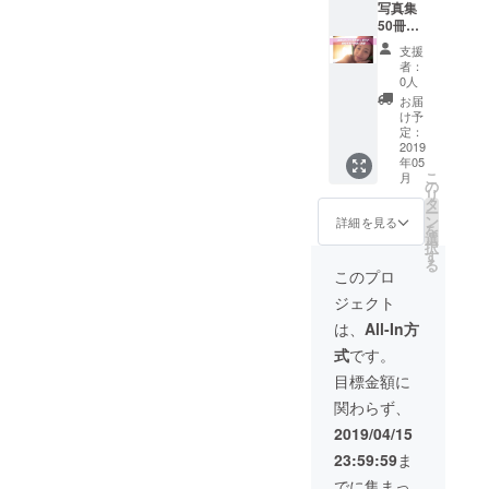
人っき
写真集
りで…
50冊付
と言い
き 愛田
支援
たいと
もも一
者：
ころで
日使い
0人
すが、
放題 最
お届
公共の
近流行
け予
場所で
りの◯
定：
お願い
冊買っ
2019
年05
します
てくれ
こ
月
ね♡ 都
た
の
リ
内かそ
ら・・
タ
ー
の近郊
・に便
ン
詳細を見る
を
で（諸
乗してw
選
択
経費は
／ 愛田
す
る
ご負担
もも、
このプロ
です
ガンバ
ジェクト
♡）
レ！！
（※1）
！ ＼ そ
は、
All-In方
んな男
式
です。
前なあ
げまニ
目標金額に
ストの
関わらず、
あなた
のため
2019/04/15
に作り
23:59:59
ま
ました
♡ 都内
でに集まっ