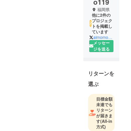
o119
福岡県
他に2件の
プロジェク
トを掲載し
ています
aimomo119
メッセー
ジを送る
リターンを
選ぶ
目標金額
未達でも
リターン
が届きま
す
(All-in
方式)