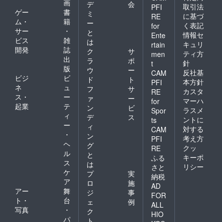
画
デ
会
取引法
PFI
ゲー
書
ミ
に基づ
RE
ム・
籍
ー
く表記
for
サー
・
と
情報セ
Ente
ビス
雑
は
キュリ
rtain
開発
誌
ク
サ
ティ方
men
出
ラ
ポ
針
t
版
ウ
ー
反社基
CAM
ビジ
ビ
ド
ト
本方針
PFI
ネ
ュ
フ
サ
カスタ
RE
ス・
ー
ァ
ー
マーハ
for
起業
テ
ン
ビ
ラスメ
Spor
ィ
デ
ス
ントに
ts
ー
ィ
対する
CAM
・
ン
考え方
PFI
ヘ
グ
クッ
RE
ル
と
キーポ
ふる
ス
は
リシー
さと
ケ
プ
実
納税
ア
ロ
施
AD
アー
舞
ジ
事
FOR
ト・
台
ェ
例
ALL
写真
・
ク
HIO
パ
ト