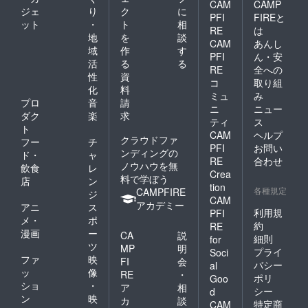
CAM
CAMP
ジェ
り
ク
に
PFI
FIREと
ット
・
ト
相
RE
は
地
を
談
CAM
あんし
域
作
す
PFI
ん・安
活
る
る
RE
全への
性
資
コ
取り組
化
料
ミュ
み
プロ
音
請
ニ
ニュー
ダク
楽
求
ティ
ス
ト
CAM
ヘルプ
クラウドファ
フー
チ
PFI
お問い
ンディングの
ド・
ャ
RE
合わせ
ノウハウを無
飲食
レ
Crea
料で学ぼう
店
ン
tion
各種規定
CAMPFIRE
ジ
CAM
アカデミー
アニ
ス
利用規
PFI
メ・
ポ
約
RE
漫画
ー
CA
説
細則
for
ツ
MP
明
プライ
Soci
ファ
映
FI
会
バシー
al
ッ
像
RE
・
ポリ
Goo
ショ
・
ア
相
シー
d
ン
映
カ
談
特定商
CAM