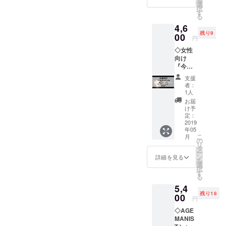
を
真に、
選
択
サイン
す
る
を入れ
4,6
てお送
残り9
りしま
00
円
す。
◇女性
向け
『今日
からだ
支援
れでも
者：
あげま
1人
ニスト
お届
ワーク
け予
ショッ
定：
プ』参
2019
年05
加券 今
こ
月
日から
の
リ
だれで
タ
ー
も あげ
ン
詳細を見る
を
まニス
選
択
ト講座
す
る
〜ひみ
5,4
つの花
残り18
園〜♀限
00
円
定にご
◇AGE
招待い
MANIS
たしま