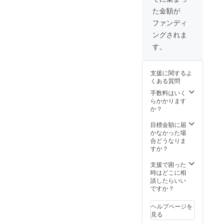
かその
た金額が
近郊で
（諸経
ファンディ
費はご
ングされま
負担で
す♡）
す。
（※1）
ただ…
公序良
支援に関するよ
俗に反
くある質問
する内
容、法
手数料はいく
令に違
らかかります
反する
か？
内容な
どはお
目標金額に届
受けで
かなかった場
きませ
合どうなりま
ん♡＞
すか？
＜
支援で困った
時はどこに相
談したらいい
ですか？
ヘルプページを
見る