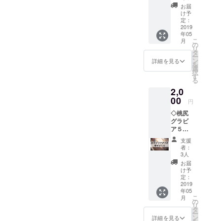
（あな
お届
た専
け予
用） ふ
定：
んどし
2019
年05
を履い
こ
月
て、感
の
リ
謝いっ
タ
ー
ぱいの
ン
詳細を見る
を
メッ
選
択
セージ
す
る
を動画
2,0
でお届
け♡
00
円
メール
◇桃尻
にて、
グラビ
限定
ア５枚
URL（Y
サイン
ouTube
支援
入り(書
）をお
者：
いたこ
送りい
3人
とない
たしま
お届
けどね
す。
け予
ん♡) 厳
定：
選した
2019
年05
お気に
こ
月
入りの
の
リ
アガる
タ
ー
桃尻写
ン
詳細を見る