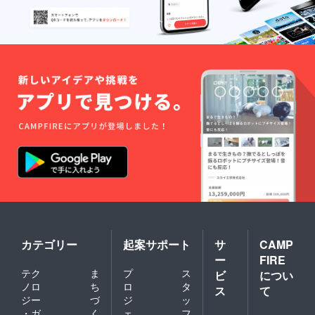
カテゴリー
起案サポート
サ
CAMP
ー
FIRE
テク
ま
プ
ス
ビ
につい
ノロ
ち
ロ
タ
ス
て
ジー
づ
ジ
ッ
・ガ
く
ェ
フ