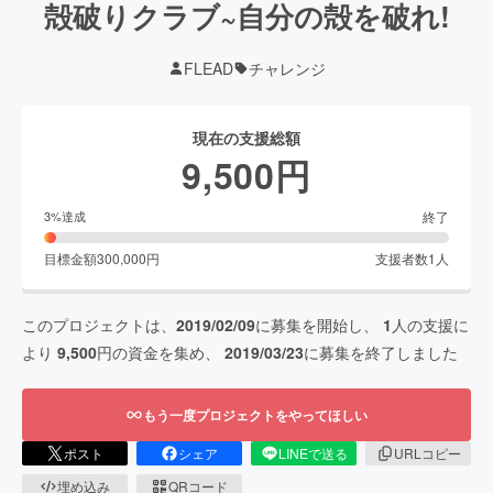
殻破りクラブ~自分の殻を破れ!
FLEAD
チャレンジ
現在の支援総額
9,500
円
終了
3
%達成
目標金額
300,000
円
支援者数
1
人
このプロジェクトは、
2019/02/09
に募集を開始し、
1
人の支援に
より
9,500
円の資金を集め、
2019/03/23
に募集を終了しました
もう一度プロジェクトをやってほしい
ポスト
シェア
LINEで送る
URLコピー
埋め込み
QRコード