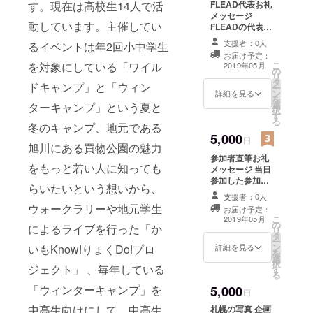
FLEAD代表お礼
す。現在は高校生14人で活
プロジェク
メッセージ
トを主催し
動しています。主催してい
FLEADの代表に
よるお礼のメッ
たり、地域
支援者：0人
るイベントは年2回小中学生
セージです。
のイベント
お届け予定：
こ
を対象にしている「ワイル
2019年05月
へボラン
の
リ
タ
ドキャンプ」と「ウィン
ティアとし
ー
ン
詳細を見る
を
て参加した
選
ターキャンプ」という夏と
択
す
りしていま
る
冬のキャンプ、地元である
5,000
円
旭川にある買物公園の魅力
参加者直筆お礼
をもっと若い人に知っても
メッセージ 当日
参加した参加者
らいたいという想いから、
とFLEADメン
支援者：0人
バー全員が直筆
ウォークラリーや地元学生
お届け予定：
でお礼のメッ
こ
2019年05月
の
セージを書いて
によるライブを行った「か
リ
タ
そのメッセージ
ー
ン
をお送りしま
詳細を見る
いもKnow!りょくDo!プロ
を
選
す。
択
ジェクト」 、毎年している
す
る
「ウィンターキャンプ」を
5,000
円
中高生向けにして、中高生
札幌の写真 企画