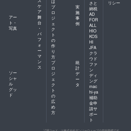
ス
は
リシー
さと
ケ
プ
実
納税
ア
ロ
施
AD
アー
舞
ジ
事
FOR
ト・
台
ェ
例
ALL
写真
・
ク
HIO
パ
ト
KOS
フ
の
HI
ォ
作
JFA
ー
り
クラ
マ
方
ウド
ン
プ
統
ファ
ス
ロ
計
ン
ソー
ジ
デ
ディ
シャ
ェ
ー
ング
ル
ク
タ
mac
グッ
ト
hi-ya
ド
の
補助
広
金申
め
請サ
方
ポー
ト
「QRコード」は株式会社デンソーウェーブの登録商標です。