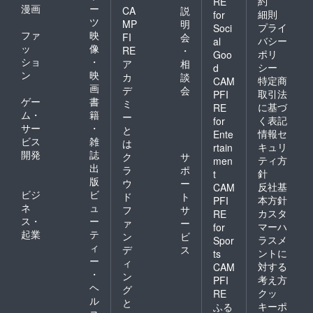
約
RE
漫画
ー
CA
説
細則
for
ツ
MP
明
プライ
Soci
ファ
映
FI
会
バシー
al
ッ
像
RE
・
ポリ
Goo
ショ
・
ア
相
シー
d
ン
映
カ
談
特定商
CAM
画
デ
会
取引法
PFI
ゲー
書
ミ
に基づ
RE
ム・
籍
ー
く表記
for
サー
・
と
情報セ
Ente
ビス
雑
は
キュリ
rtain
開発
誌
ク
サ
ティ方
men
出
ラ
ポ
針
t
版
ウ
ー
反社基
CAM
ビジ
ビ
ド
ト
本方針
PFI
ネ
ュ
フ
サ
カスタ
RE
ス・
ー
ァ
ー
マーハ
for
起業
テ
ン
ビ
ラスメ
Spor
ィ
デ
ス
ントに
ts
ー
ィ
対する
CAM
・
ン
考え方
PFI
ヘ
グ
クッ
RE
ル
と
キーポ
ふる