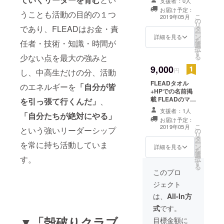
載いたします。
支援者：0人
LOVE」という
ご了承くださ
お届け予定：
うことも活動の目的の１つ
外国出身の方に
こ
い。
2019年05月
の
さまざまなこと
リ
であり、FLEADはお金・責
タ
をインタビュー
ー
ン
をする企画の結
詳細を見る
を
任者・技術・知識・時間が
選
果を報告書にま
択
す
とめてお知らせ
少ない点を最大の強みと
る
します。 それに
9,000
あわせて、
円
し、中高生だけの分、活動
FLEADのイン
FLEADタオル
ターネット上の
のエネルギーを
「自分が皆
+HPでの名前掲
サイトで名前が
載 FLEADのマー
を引っ張て行くんだ」
、
掲載されます。
クを施したタオ
支援時、必ず備
支援者：1人
「自分たちが絶対にやる」
ルです。 それに
考欄にご希望の
お届け予定：
あわせて、
お名前をご記入
こ
2019年05月
という強いリーダーシップ
の
FLEADのイン
ください。記入
リ
タ
ターネット上の
のない場合は
ー
を常に持ち活動していま
ン
サイトで名前が
詳細を見る
CAMPFIREの
を
選
掲載されます。
ユーザー名を掲
す。
択
す
支援時、必ず備
載いたします。
る
考欄にご希望の
このプロ
ご了承くださ
お名前をご記入
い。
ジェクト
ください。記入
のない場合は
は、
All-In方
CAMPFIREの
式
です。
ユーザー名を掲
▼「殻破りクラブ
載いたします。
目標金額に