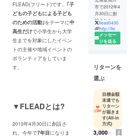
FLEAD(フリード)です。
｢子
市で2012年4
どもの子どもによる子ども
月30日に創
設された中
のための活動｣
をテーマに
中
flead0430
高生ボラン
http://flead0430.wixsite.com/flead
高生だけ
で小学生から大学
ティア団体
メッセー
生までを対象にしたイベン
です。
ジを送る
「子どもの
トの主催や地域イベントの
子どもによ
ボランティアをしていま
る子どもの
リターンを
す。
ための活
動」をモッ
選ぶ
トーに、年
に2回のキャ
目標金額
ンプや地域
未達でも
の商店街を
▼FLEADとは?
リターン
盛り上げる
が届きま
イベント、
す
(All-in
発展途上国
2013年4月30日に創設さ
方式)
の子供たち
3,000
れ、今年で
7年目
になりま
円
を支援する