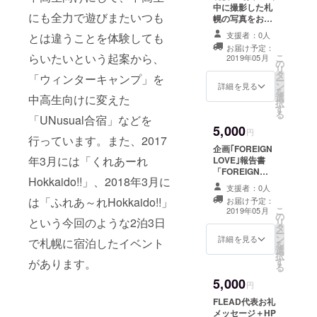
中に撮影した札
にも全力で遊びまたいつも
幌の写真をお送
りします。
支援者：0人
とは違うことを体験しても
お届け予定：
らいたいという起案から、
こ
2019年05月
の
リ
タ
「ウィンターキャンプ」を
ー
ン
詳細を見る
を
選
中高生向けに変えた
択
す
る
「UNusual合宿」などを
5,000
円
行っています。また、2017
企画｢FOREIGN
年3月には「くれあーれ
LOVE｣報告書
「FOREIGN
Hokkaido!!」、2018年3月に
LOVE」という
支援者：0人
外国出身の方に
は「ふれあ～れHokkaido!!」
お届け予定：
さまざまなこと
こ
2019年05月
の
をインタビュー
という今回のような2泊3日
リ
タ
をする企画の結
ー
ン
果を報告書にま
詳細を見る
で札幌に宿泊したイベント
を
選
とめてお知らせ
択
す
します。
があります。
る
5,000
円
FLEAD代表お礼
メッセージ＋HP