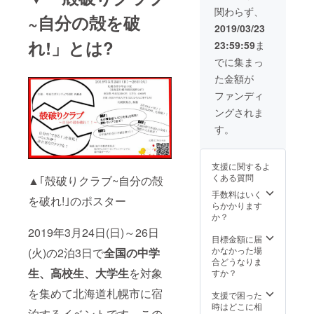
ご了承くださ
関わらず、
い。
~自分の殻を破
2019/03/23
れ!」とは?
23:59:59
ま
でに集まっ
た金額が
ファンディ
ングされま
す。
支援に関するよ
くある質問
▲｢殻破りクラブ~自分の殻
手数料はいく
を破れ!｣のポスター
らかかります
か？
2019年3月24日(日)～26日
目標金額に届
かなかった場
(火)の2泊3日で
全国の中学
合どうなりま
生、高校生、大学生
を対象
すか？
を集めて北海道札幌市に宿
支援で困った
時はどこに相
泊するイベントです。この