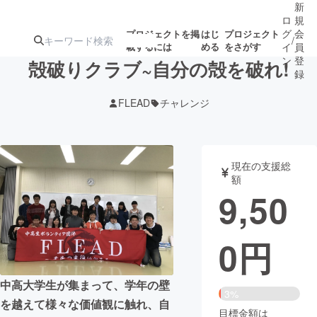
新
ロ
規
グ
会
プロジェクトを掲
はじ
プロジェクト
/
載するには
める
をさがす
イ
員
ン
登
殻破りクラブ~自分の殻を破れ!
録
FLEAD
チャレンジ
人気のプロ
注目のリ
注目の新着プロ
募集終了が近いプ
もうすぐ公開
ジェクト
ターン
ジェクト
ロジェクト
されます
現在の支援総
額
アート・写真
音楽
9,50
テクノロジー・ガジェット
ゲーム・サ
0
円
映像・映画
書籍・雑誌
中高大学生が集まって、学年の壁
3%
を越えて様々な価値観に触れ、自
ビジネス・起業
チャレンジ
目標金額は