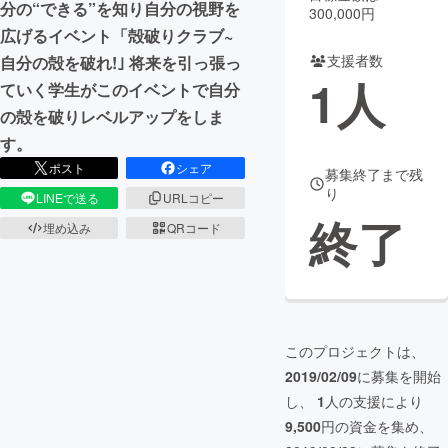
分の“できる”を知り自分の視野を
300,000円
広げるイベント「殻破りクラブ~
まちづくり・地域活性化
支援者数
自分の殻を破れ!｣ 将来を引っ張っ
1
人
ていく学生がこのイベントで自分
CAMPFIRE for Social Good
CAMPFIRE Creation
の殻を破りレベルアップをしま
CAMPFIREふるさと納税
machi-ya
コミュニティ
す。
ポスト
シェア
募集終了まで残
り
LINEで送る
URLコピー
終了
埋め込み
QRコード
このプロジェクトは、
2019/02/09
に募集を開始
し、
1
人の支援により
9,500
円の資金を集め、