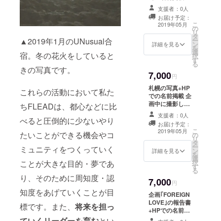
日参加した参加
支援者：0人
者とFLEADメン
お届け予定：
バー全員が直筆
こ
2019年05月
の
でお礼のメッ
リ
タ
セージを書いて
▲2019年1月のUNusual合
ー
ン
そのメッセージ
詳細を見る
を
選
をお送りしま
宿。冬の花火をしていると
択
す
す。 それにあわ
る
せて、FLEADの
きの写真です。
7,000
インターネット
円
上のサイトで名
札幌の写真+HP
これらの活動において私た
前が掲載されま
での名前掲載 企
す。支援時、必
画中に撮影した
ちFLEADは、都心などに比
ず備考欄にご希
札幌の写真をお
望のお名前をご
支援者：0人
べると圧倒的に少ないやり
送りします。 そ
記入ください。
お届け予定：
れにあわせて、
こ
記入のない場合
2019年05月
たいことができる機会やコ
の
FLEADのイン
リ
はCAMPFIREの
タ
ターネット上の
ー
ユーザー名を掲
ミュニティをつくっていく
ン
サイトで名前が
詳細を見る
を
載いたします。
選
掲載されます。
ことが大きな目的・夢であ
択
ご了承くださ
す
支援時、必ず備
る
い。
考欄にご希望の
り、そのために周知度・認
7,000
お名前をご記入
円
ください。記入
知度をあげていくことが目
企画｢FOREIGN
のない場合は
LOVE｣の報告書
標です。また、
将来を担っ
CAMPFIREの
+HPでの名前掲
ユーザー名を掲
載 「FOREIGN
ていくリーダーを育む
とい