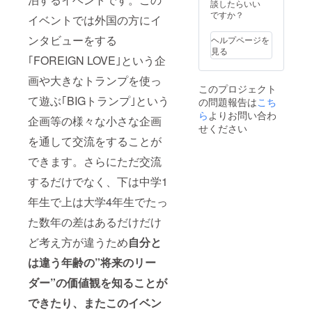
談したらいい
ですか？
イベントでは外国の方にイ
ンタビューをする
ヘルプページを
見る
｢FOREIGN LOVE｣という企
画や大きなトランプを使っ
このプロジェクト
て遊ぶ｢BIGトランプ｣という
の問題報告は
こち
ら
よりお問い合わ
企画等の様々な小さな企画
せください
を通して交流をすることが
できます。さらにただ交流
するだけでなく、下は中学1
年生で上は大学4年生でたっ
た数年の差はあるだけだけ
ど考え方が違うため
自分と
は違う年齢の”将来のリー
ダー”の価値観を知ることが
できたり、またこのイベン