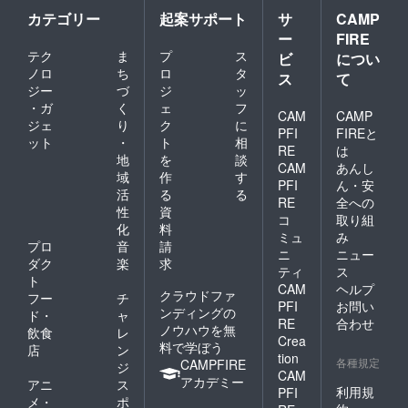
カテゴリー
起案サポート
サ
CAMP
ー
FIRE
テク
ま
プ
ス
ビ
につい
ノロ
ち
ロ
タ
ス
て
ジー
づ
ジ
ッ
・ガ
く
ェ
フ
CAM
CAMP
ジェ
り
ク
に
PFI
FIREと
ット
・
ト
相
RE
は
地
を
談
CAM
あんし
域
作
す
PFI
ん・安
活
る
る
RE
全への
性
資
コ
取り組
化
料
ミュ
み
プロ
音
請
ニ
ニュー
ダク
楽
求
ティ
ス
ト
CAM
ヘルプ
クラウドファ
フー
チ
PFI
お問い
ンディングの
ド・
ャ
RE
合わせ
ノウハウを無
飲食
レ
Crea
料で学ぼう
店
ン
tion
各種規定
CAMPFIRE
ジ
CAM
アカデミー
アニ
ス
利用規
PFI
メ・
ポ