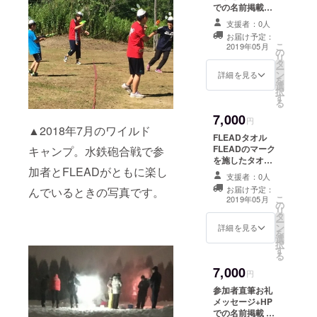
での名前掲載
FLEADの代表に
支援者：0人
よるお礼のメッ
お届け予定：
セージです。 そ
こ
2019年05月
の
れにあわせて、
リ
タ
FLEADのイン
ー
ン
ターネット上の
詳細を見る
を
選
サイトで名前が
択
す
掲載されます。
る
支援時、必ず備
7,000
考欄にご希望の
円
▲2018年7月のワイルド
お名前をご記入
FLEADタオル
ください。記入
FLEADのマーク
キャンプ。水鉄砲合戦で参
のない場合は
を施したタオル
CAMPFIREの
加者とFLEADがともに楽し
です。
ユーザー名を掲
支援者：0人
載いたします。
お届け予定：
んでいるときの写真です。
こ
ご了承くださ
2019年05月
の
リ
い。
タ
ー
ン
詳細を見る
を
選
択
す
る
7,000
円
参加者直筆お礼
メッセージ+HP
での名前掲載 当