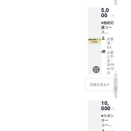
す
る
CBT（
5,0
クロー
ズβテス
00
円
ト）参
■超絶応
加権
援コー
※CBT（
ス
クロー
（5000
ズβテス
支援
円）
ト）に
者：
WEBサ
つきま
0人
イトに
しては
お届
て「ス
実施時
け予
ペシャ
にメー
定：
ルサン
2019
ル等に
年12
クス」
てお知
こ
月
として
らせし
の
リ
掲載
ます。
タ
ー
オープ
※「CBT
ン
詳細を見る
を
ンサー
（ク
選
択
ビス前
ローズβ
す
る
に行う
テス
10,
CBT（
ト）」
クロー
000
は複数
円
ズβテス
回実施
■スポン
ト）参
予定で
サー
加権
す。 ス
コース
オープ
ポン
（1000
ンサー
サー/