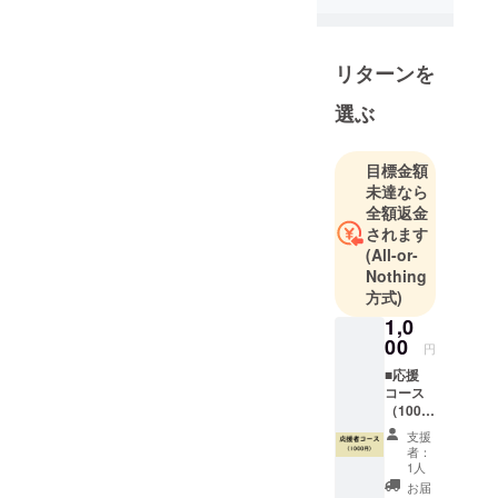
リターンを
選ぶ
目標金額
未達なら
全額返金
されます
(All-or-
Nothing
方式)
1,0
00
円
■応援
コース
（1000
円）
支援
WEBサ
者：
イトに
1人
て「ス
お届