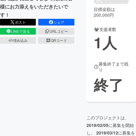
0%
様にお力添えをいただきたいで
目標金額は
まちづくり・地域活性化
す！
200,000円
ポスト
シェア
支援者数
CAMPFIRE for Social Good
CAMPFIRE Creation
LINEで送る
URLコピー
1
人
CAMPFIREふるさと納税
machi-ya
コミュニティ
埋め込み
QRコード
募集終了まで残
り
終了
このプロジェクトは、
2019/02/05
に募集を開始
し、
2019/03/12
に募集を