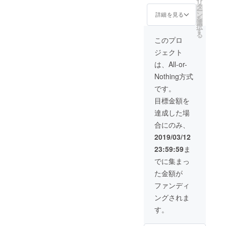
リ
サンク
ムボッ
タ
てお知
ない場
ー
ス」と
クスの
ン
らせし
詳細を見る
合は
を
して掲
ご提供
選
ます。
CAMPF
択
載 オー
・
す
※「CBT
IREの
る
プン
HP/MP
（ク
このプロ
ユー
サービ
ポー
ローズβ
ザー名
ジェクト
ス前に
ション
テス
を掲載
行う
Lv.2
ト）」
は、All-or-
いたし
CBT（
×30 ・
は複数
ます。
Nothing方式
クロー
武器/防
回実施
ご了承
ズβテス
具強化
予定で
です。
くださ
ト）全
に必要
す。 ス
い。
目標金額を
参加権
な素
ポン
オープ
材 ×35
サー/
達成した場
ンサー
※CBT（
ビッグ
合にのみ、
ビス開
クロー
スポン
始後に
ズβテス
サー
2019/03/12
ビッグ
ト）に
コース
23:59:59
ま
スポン
つきま
の方は
サー
しては
全CBT
でに集まっ
コース
実施時
に参加
た金額が
アイテ
にメー
可能で
ムボッ
ル等に
すが、
ファンディ
クスの
てお知
超応援/
ングされま
ご提供
らせし
超絶応
・
ます。
援コー
す。
HP/MP
※「ビッ
スの方
ポー
グスペ
は1回の