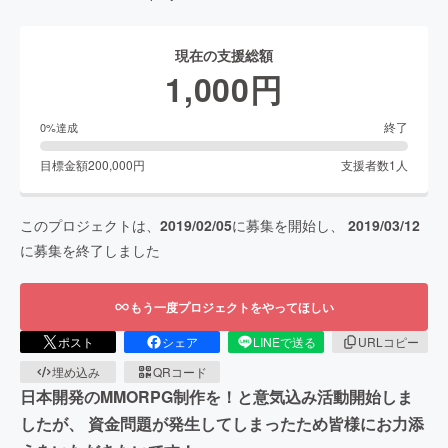
現在の支援総額
1,000
円
終了
0
%達成
目標金額
200,000
円
支援者数
1
人
このプロジェクトは、
2019/02/05
に募集を開始し、
2019/03/12
に募集を終了しました
もう一度プロジェクトをやってほしい
ポスト
シェア
LINEで送る
URLコピー
埋め込み
QRコード
日本開発のMMORPG制作を！と意気込み活動開始しま
したが、 資金問題が発生してしまったため皆様にお力添