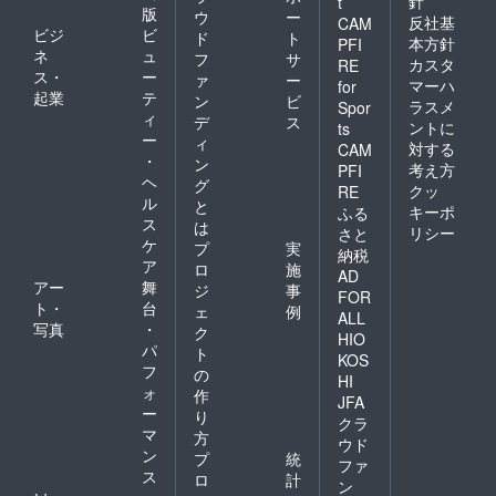
針
t
版
ウ
ー
反社基
CAM
ビジ
ビ
ド
ト
本方針
PFI
ネ
ュ
フ
サ
カスタ
RE
ス・
ー
ァ
ー
マーハ
for
起業
テ
ン
ビ
ラスメ
Spor
ィ
デ
ス
ントに
ts
ー
ィ
対する
CAM
・
ン
考え方
PFI
ヘ
グ
クッ
RE
ル
と
キーポ
ふる
ス
は
リシー
さと
ケ
プ
実
納税
ア
ロ
施
AD
アー
舞
ジ
事
FOR
ト・
台
ェ
例
ALL
写真
・
ク
HIO
パ
ト
KOS
フ
の
HI
ォ
作
JFA
ー
り
クラ
マ
方
ウド
ン
プ
統
ファ
ス
ロ
計
ン