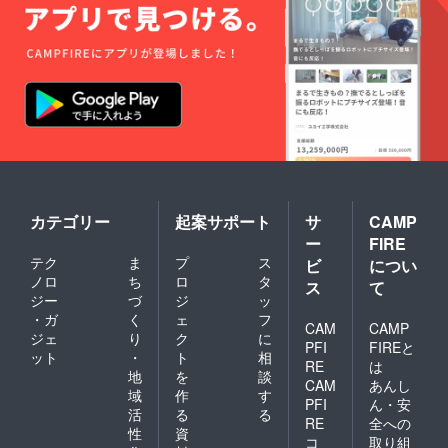
超応援/
IREの
超絶応
ユー
援コー
ザー名
スの方
を掲載
は1回の
いたし
みとさ
ます。
せてい
ご了承
ただき
くださ
ます。
い。
※支援
【アイ
時、必
テム注
ず備考
意】 ・
欄にご
HP/MP
希望の
ポー
カテゴリー
起案サポート
サ
CAMP
お名前
ション
ー
FIRE
をご記
は、レ
テク
ま
プ
ス
ビ
につい
入くだ
ベルに
ノロ
ち
ロ
タ
さい。
より回
ス
て
記入の
復量が
ジー
づ
ジ
ッ
ない場
違いま
・ガ
く
ェ
フ
CAM
CAMP
合は
す。 ・
ジェ
り
ク
に
CAMPF
PFI
FIREと
武器/防
ット
・
ト
相
IREの
具強化
RE
は
地
を
談
ユー
に必要
CAM
あんし
ザー名
域
作
す
な素材
PFI
ん・安
を掲載
は、強
活
る
る
RE
全への
いたし
化失敗
性
資
ます。
コ
取り組
時にも