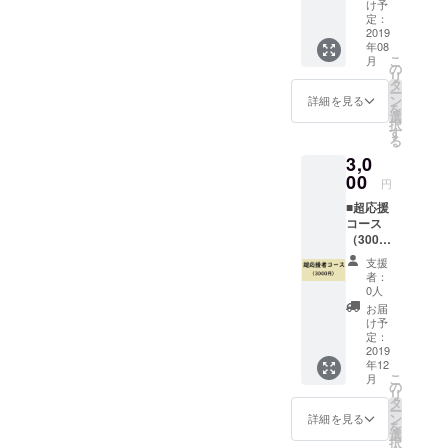
ペシャ
け予
ルサン
定：
クス」
2019
年08
として
こ
月
掲載 ※
の
リ
支援
タ
ー
時、必
ン
詳細を見る
を
ず備考
選
択
欄にご
す
る
希望の
3,0
お名前
をご記
00
円
入くだ
■超応援
さい。
コース
記入の
（3000
ない場
円）
合は
支援
WEBサ
CAMPF
者：
イトに
IREの
0人
て「ス
ユー
お届
ペシャ
ザー名
け予
ルサン
を掲載
定：
クス」
2019
いたし
年12
として
ます。
こ
月
掲載
ご了承
の
リ
オープ
くださ
タ
ー
ンサー
い。
ン
詳細を見る
を
ビス前
選
択
に行う