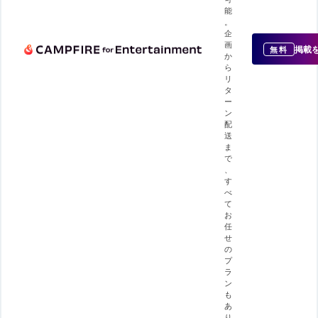
能
。
企
画
掲載
無料
か
ら
リ
タ
ー
ン
配
送
ま
で
、
す
べ
て
お
任
せ
の
プ
ラ
ン
も
あ
り