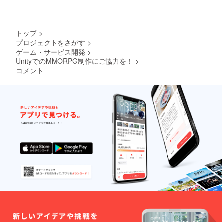
ス」よ
コース
意】 ・
り文字
の方は
HP/MP
を大き
全CBT
ポー
く表記
に参加
ション
トップ
>
させて
可能で
は、レ
プロジェクトをさがす
>
いただ
すが、
ベルに
ゲーム・サービス開発
>
きま
超応援/
より回
す。
UnityでのMMORPG制作にご協力を！
>
超絶応
復量が
※「CBT
援コー
コメント
違いま
（ク
スの方
す。 ・
ローズβ
は1回の
武器/防
テス
みとさ
具強化
ト）」
せてい
に必要
は複数
ただき
な素材
回実施
ます。
は、強
予定で
※支援
化失敗
す。 ス
時、必
時にも
ポン
ず備考
消費さ
サー/
欄にご
れま
ビッグ
希望の
す。
スポン
お名前
サー
をご記
コース
入くだ
の方は
さい。
全CBT
記入の
に参加
ない場
可能で
合は
すが、
CAMPF