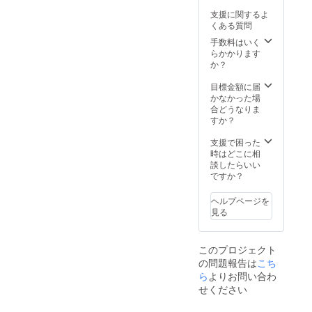
ション
シャル
みとさ
支援に関するよ
Lv.3
サンク
せてい
くある質問
×30 ・
ス」は
ただき
武器/防
「スペ
手数料はいく
ます。
具強化
シャル
らかかります
※支援
に必要
サンク
か？
時、必
な素
ス」よ
ず備考
材 ×50
り文字
目標金額に届
欄にご
※CBT（
を大き
かなかった場
希望の
クロー
く表記
合どうなりま
お名前
ズβテス
させて
すか？
をご記
ト）に
いただ
入くだ
つきま
きま
支援で困った
さい。
しては
す。
時はどこに相
記入の
実施時
※「CBT
談したらいい
ない場
にメー
（ク
ですか？
合は
ル等に
ローズβ
CAMPF
てお知
テス
IREの
ヘルプページを
らせし
ト）」
ユー
見る
ます。
は複数
ザー名
※「ビッ
回実施
を掲載
グスペ
予定で
いたし
このプロジェクト
シャル
す。 ス
ます。
の問題報告は
こち
サンク
ポン
ご了承
ス」は
ら
よりお問い合わ
サー/
くださ
「スペ
ビッグ
い。
せください
シャル
スポン
【アイ
サンク
サー
テム注