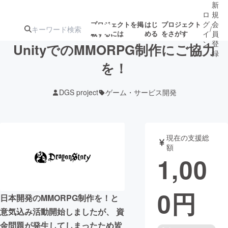
新
ロ
規
グ
会
プロジェクトを掲
はじ
プロジェクト
/
載するには
める
をさがす
イ
員
ン
登
UnityでのMMORPG制作にご協力
録
を！
人気のプロ
注目のリ
注目の新着プロ
募集終了が近いプ
もうすぐ公開
DGS project
ゲーム・サービス開発
ジェクト
ターン
ジェクト
ロジェクト
されます
アート・写真
音楽
現在の支援総
額
1,00
テクノロジー・ガジェット
ゲーム・サ
0
円
映像・映画
書籍・雑誌
日本開発のMMORPG制作を！と
意気込み活動開始しましたが、 資
ビジネス・起業
チャレンジ
金問題が発生してしまったため皆