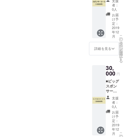
支援
0円）
ビス開
ビッグ
者：
WEBサ
始後に
スポン
0人
イトに
超絶応
サー
お届
て
援コー
コース
け予
「ビッ
スアイ
定：
の方は
グスペ
2019
テム
全CBT
年12
シャル
ボック
に参加
こ
月
サンク
スのご
の
可能で
リ
ス」と
提供 ・
タ
すが、
ー
して掲
HP/MP
ン
超応援/
詳細を見る
を
載 オー
ポー
選
超絶応
択
プン
ション
す
援コー
る
サービ
Lv.1
スの方
30,
ス前に
×30 ・
は1回の
行う
000
武器/防
みとさ
円
CBT（
具強化
せてい
■ビッグ
クロー
に必要
ただき
スポン
ズβテス
な素
ます。
サー
ト）全
材 ×20
※支援
コース
参加権
※CBT（
時、必
支援
（3000
オープ
クロー
ず備考
者：
0円）
ンサー
ズβテス
0人
欄にご
WEBサ
ビス開
ト）に
希望の
お届
イトに
始後に
つきま
け予
お名前
て
スポン
定：
しては
をご記
「ビッ
2019
サー
実施時
入くだ
年12
グスペ
コース
にメー
さい。
こ
月
シャル
アイテ
の
ル等に
記入の