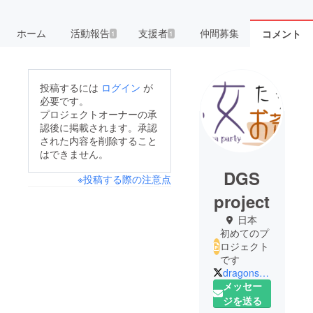
ホーム
活動報告
支援者
仲間募集
コメント
1
1
投稿するには
ログイン
が
必要です。
プロジェクトオーナーの承
認後に掲載されます。承認
された内容を削除すること
はできません。
DGS
※投稿する際の注意点
project
日本
初めてのプ
ロジェクト
です
dragonstory_jp
メッセー
ジを送る