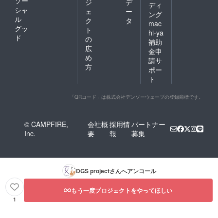
ソー
ジ
デ
ディ
シャ
ェ
ー
ング
ル
ク
タ
mac
グッ
ト
hi-ya
ド
の
補助
広
金申
め
請サ
方
ポー
ト
「QRコード」は株式会社デンソーウェーブの登録商標です。
© CAMPFIRE,
会社概
採用情
パートナー
Inc.
要
報
募集
DGS project
さんへアンコール
もう一度プロジェクトをやってほしい
1