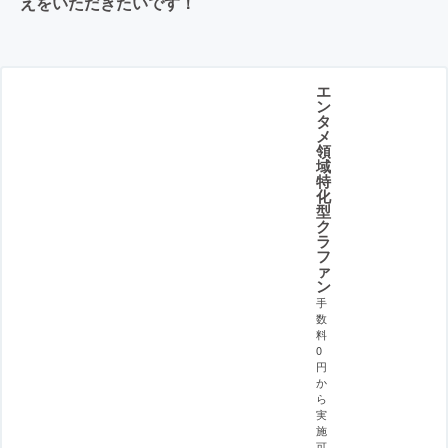
えをいただきたいです！
エ
ン
タ
メ
領
域
特
化
型
ク
ラ
フ
ァ
ン
手
数
料
0
円
か
ら
実
施
可