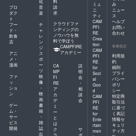
化
料
ご了承
消費さ
ミュ
み
プロ
音
請
くださ
れま
ニ
ニュー
い。
ダク
楽
求
す。
ティ
ス
【アイ
ト
CAM
ヘルプ
テム注
クラウドファ
フー
チ
PFI
お問い
意】 ・
ンディングの
ド・
ャ
HP/MP
RE
合わせ
ノウハウを無
飲食
レ
ポー
Crea
料で学ぼう
店
ン
ション
tion
各種規定
CAMPFIRE
は、レ
ジ
CAM
ベルに
アカデミー
アニ
ス
利用規
PFI
より回
メ・
ポ
復量が
約
RE
漫画
ー
CA
説
違いま
細則
for
ツ
す。 ・
MP
明
プライ
Soci
武器/防
ファ
映
FI
会
バシー
al
具強化
ッ
像
RE
・
ポリ
Goo
に必要
ショ
・
ア
相
シー
な素材
d
ン
映
カ
談
は、強
特定商
CAM
画
化失敗
デ
会
取引法
PFI
時にも
ゲー
書
ミ
に基づ
RE
消費さ
ム・
籍
ー
く表記
for
れま
サー
・
と
情報セ
Ente
す。
ビス
雑
は
キュリ
rtain
開発
誌
ク
サ
ティ方
men
出
ラ
ポ