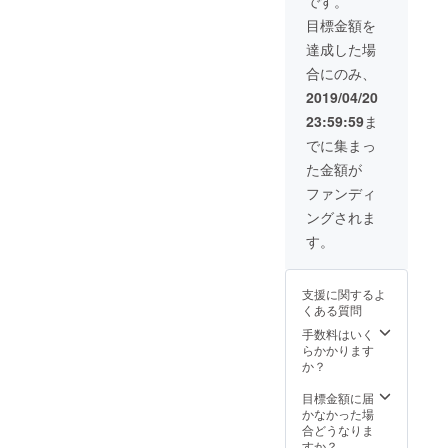
です。
ちろ
という
目標金額を
ん、非
支援
公開の
達成した場
Instagr
合にのみ、
amにて
活動内
2019/04/20
容も見
23:59:59
ま
ていた
だける
でに集まっ
と幸い
た金額が
です！
一人で
ファンディ
も多く
ングされま
の方を
幸せに
す。
してき
ます！
③活動
支援に関するよ
内容を
くある質問
非公開
の
手数料はいく
Instagr
らかかります
amでみ
か？
られる
写真付
目標金額に届
きのハ
かなかった場
ガキで
合どうなりま
感謝を
すか？