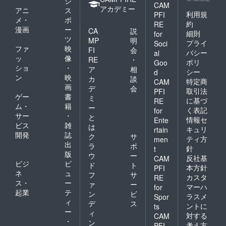
ジ
CAM
アカデミー
アニ
ス
利用規
PFI
メ・
ポ
約
RE
漫画
ー
CA
説
細則
for
ツ
MP
明
プライ
Soci
ファ
映
FI
会
バシー
al
ッ
像
RE
・
ポリ
Goo
ショ
・
ア
相
シー
d
ン
映
カ
談
特定商
CAM
画
デ
会
取引法
PFI
ゲー
書
ミ
に基づ
RE
ム・
籍
ー
く表記
for
サー
・
と
情報セ
Ente
ビス
雑
は
キュリ
rtain
開発
誌
ク
サ
ティ方
men
出
ラ
ポ
針
t
版
ウ
ー
反社基
CAM
ビジ
ビ
ド
ト
本方針
PFI
ネ
ュ
フ
サ
カスタ
RE
ス・
ー
ァ
ー
マーハ
for
起業
テ
ン
ビ
ラスメ
Spor
ィ
デ
ス
ントに
ts
ー
ィ
対する
CAM
・
ン
考え方
PFI