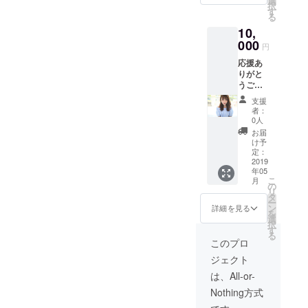
選
択
くこと
す
る
と非公
10,
開の
Instagr
000
円
amにて
応援あ
活動内
りがと
容を見
うござ
れるよ
いま
うにさ
支援
す。 こ
せて頂
者：
ちらは
きま
0人
感謝の
す！ 一
お届
気持ち
人でも
け予
を老人
多くの
定：
ホー
2019
方に幸
年05
ム、施
せを届
こ
月
設の方
けたい
の
リ
と一緒
と思い
タ
ー
に撮っ
ます！
ン
詳細を見る
を
た写真
②感謝
選
択
でお礼
のメー
す
る
のハガ
ルと非
このプロ
キを送
公開の
ジェクト
らせて
Instagr
頂きた
amにて
は、All-or-
いと思
活動内
Nothing方式
いま
容を見
す！も
られる