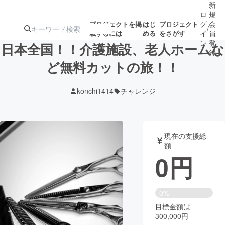
新
ロ
規
グ
会
プロジェクトを掲
はじ
プロジェクト
/
載するには
める
をさがす
イ
員
ン
登
日本全国！！介護施設、老人ホームな
録
ど無料カットの旅！！
人気のプロ
注目のリ
注目の新着プロ
募集終了が近いプ
もうすぐ公開
konchi1414
チャレンジ
ジェクト
ターン
ジェクト
ロジェクト
されます
アート・写真
音楽
現在の支援総
額
0
円
テクノロジー・ガジェット
ゲーム・サ
映像・映画
書籍・雑誌
0%
目標金額は
300,000円
ビジネス・起業
チャレンジ