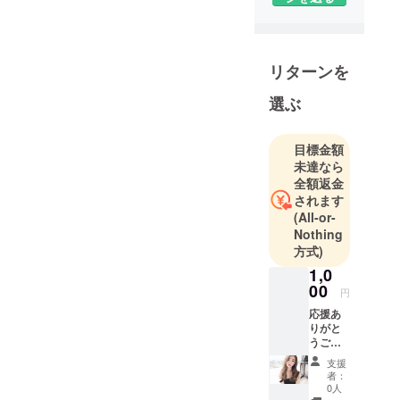
リターンを
選ぶ
目標金額
未達なら
全額返金
されます
(All-or-
Nothing
方式)
1,0
00
円
応援あ
りがと
うござ
いま
支援
す。 さ
者：
さやか
0人
ではあ