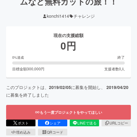
ムなど無料カットの旅！！
konchi1414
チャレンジ
現在の支援総額
0
円
終了
0
%達成
目標金額
300,000
円
支援者数
0
人
このプロジェクトは、
2019/02/05
に募集を開始し、
2019/04/20
に募集を終了しました
もう一度プロジェクトをやってほしい
ポスト
シェア
LINEで送る
URLコピー
埋め込み
QRコード