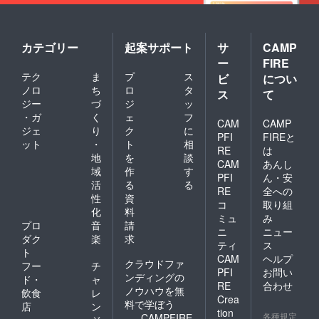
カテゴリー
起案サポート
サ
CAMP
ー
FIRE
テク
ま
プ
ス
ビ
につい
ノロ
ち
ロ
タ
ス
て
ジー
づ
ジ
ッ
・ガ
く
ェ
フ
CAM
CAMP
ジェ
り
ク
に
PFI
FIREと
ット
・
ト
相
RE
は
地
を
談
CAM
あんし
域
作
す
PFI
ん・安
活
る
る
RE
全への
性
資
コ
取り組
化
料
ミュ
み
プロ
音
請
ニ
ニュー
ダク
楽
求
ティ
ス
ト
CAM
ヘルプ
クラウドファ
フー
チ
PFI
お問い
ンディングの
ド・
ャ
RE
合わせ
ノウハウを無
飲食
レ
Crea
料で学ぼう
店
ン
tion
各種規定
CAMPFIRE