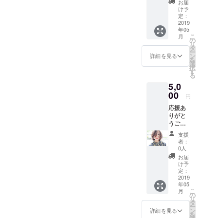
お届
ります
け予
が感謝
定：
の気持
2019
年05
ちを
こ
月
メール
の
リ
にて送
タ
ー
らせて
ン
詳細を見る
を
いただ
選
択
きたい
す
る
と思い
5,0
ます！
一人で
00
円
も多く
応援あ
の方に
りがと
幸せを
うござ
届けた
いま
いと思
支援
す。 さ
いま
者：
さやか
す！ ①
0人
ではあ
感謝の
お届
ります
メール
け予
が感謝
を送ら
定：
の気持
2019
せてい
年05
ちを
ただき
こ
月
メール
ます
の
リ
にて送
タ
ー
らせて
ン
詳細を見る
を
いただ