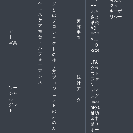
ヘ
グ
クッ
RE
ル
と
キーポ
ふる
ス
は
リシー
さと
ケ
プ
実
納税
ア
ロ
施
AD
アー
舞
ジ
事
FOR
ト・
台
ェ
例
ALL
写真
・
ク
HIO
パ
ト
KOS
フ
の
HI
ォ
作
JFA
ー
り
クラ
マ
方
ウド
ン
プ
統
ファ
ス
ロ
計
ン
ソー
ジ
デ
ディ
シャ
ェ
ー
ング
ル
ク
タ
mac
グッ
ト
hi-ya
ド
の
補助
広
金申
め
請サ
方
ポー