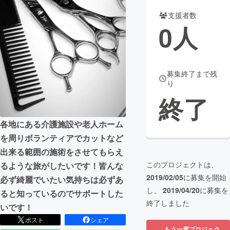
支援者数
まちづくり・地域活性化
0
人
CAMPFIRE for Social Good
CAMPFIRE Creation
CAMPFIREふるさと納税
machi-ya
コミュニティ
募集終了まで残
り
終了
各地にある介護施設や老人ホーム
を周りボランティアでカットなど
出来る範囲の施術をさせてもらえ
このプロジェクトは、
るような旅がしたいです！皆んな
2019/02/05
に募集を開始
必ず綺麗でいたい気持ちは必ずあ
し、
2019/04/20
に募集を
ると知っているのでサポートした
終了しました
いです！
ポスト
シェア
もう一度プロジェク