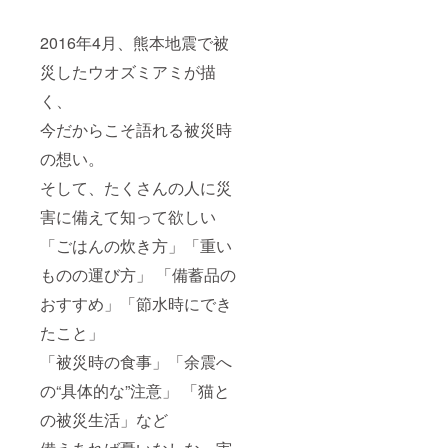
行状況
によっ
ては変
2016年4月、熊本地震で被
動しま
す。
災したウオズミアミが描
く、
今だからこそ語れる被災時
の想い。
そして、たくさんの人に災
害に備えて知って欲しい
「ごはんの炊き方」「重い
ものの運び方」 「備蓄品の
おすすめ」「節水時にでき
たこと」
「被災時の食事」「余震へ
の“具体的な”注意」 「猫と
の被災生活」など