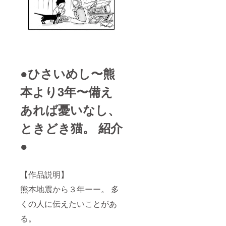
IREのア
カウン
ト名を
クレ
ジット
させて
頂きま
す。
☆(4)(5)
●ひさいめし〜熊
国内発
送に限
本より3年〜備え
りま
す。ク
リック
あれば憂いなし、
ポスト
にて発
ときどき猫。 紹介
送予定
です。
●
単行本
発売日
までに
お手元
【作品説明】
に届く
ように
熊本地震から３年ーー。 多
発送予
定です
くの人に伝えたいことがあ
が、制
る。
作の進