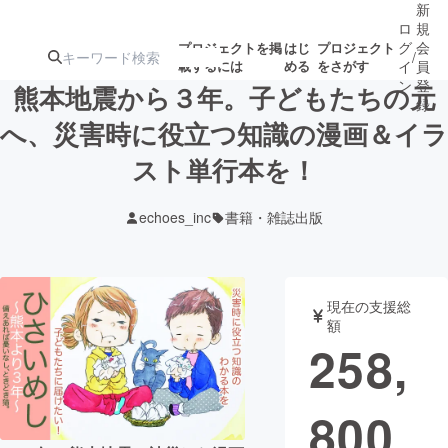
新
ロ
規
グ
会
プロジェクトを掲
はじ
プロジェクト
/
載するには
める
をさがす
イ
員
ン
登
熊本地震から３年。子どもたちの元
録
へ、災害時に役立つ知識の漫画＆イラ
スト単行本を！
人気のプロ
注目のリ
注目の新着プロ
募集終了が近いプ
もうすぐ公開
ジェクト
ターン
ジェクト
ロジェクト
されます
echoes_inc
書籍・雑誌出版
アート・写真
音楽
現在の支援総
テクノロジー・ガジェット
ゲーム・サ
額
258,
映像・映画
書籍・雑誌
800
ビジネス・起業
チャレンジ