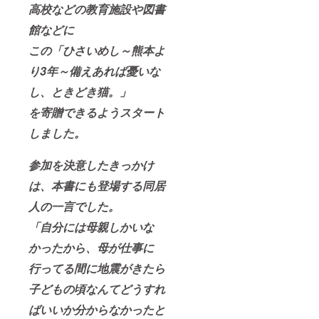
高校などの教育施設や図書
館などに
この「ひさいめし～熊本よ
り3年～備えあれば憂いな
し、ときどき猫。」
を寄贈できるようスタート
しました。
参加を決意したきっかけ
は、本書にも登場する同居
人の一言でした。
「自分には母親しかいな
かったから、母が仕事に
行ってる間に地震がきたら
子どもの頃なんてどうすれ
ばいいか分からなかったと