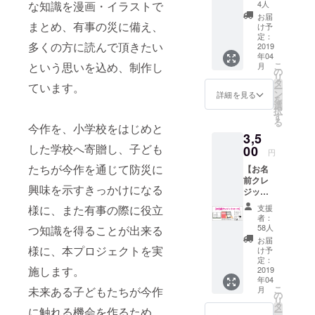
巻(電子)
な知識を漫画・イラストで
4人
echoes」の
データ
お届
レーベルが
(JPEG)
まとめ、有事の災に備え、
け予
(2)著者
定：
始動し、
多くの方に読んで頂きたい
描き下
2019
2019年4月よ
年04
ろしお
という思いを込め、制作し
こ
月
りエコーズ
礼イラ
の
リ
スト
タ
と書店様直
ています。
ー
データ
ン
詳細を見る
接取引での
を
(JPEG
選
択
・全
単行本販売
す
る
コース
今作を、小学校をはじめと
を始動させ
3,5
皆さま
る。
した学校へ寄贈し、子ども
共通で
00
円
す)
たちが今作を通じて防災に
【お名
☆(1)(2)
前クレ
電子
興味を示すきっかけになる
ジット
データ
コー
はオン
様に、また有事の際に役立
支援
ス】 (1)
ライン
者：
単行本1
スト
58人
つ知識を得ることが出来る
巻(電子)
レージ
お届
データ
様に、本プロジェクトを実
を使用
け予
(JPEG)
し、
定：
施します。
(2)著者
2019
CAMPF
年04
描き下
IREメッ
こ
未来ある子どもたちが今作
月
ろしお
セージ
の
リ
礼イラ
にてご
タ
に触れる機会を作るため、
ー