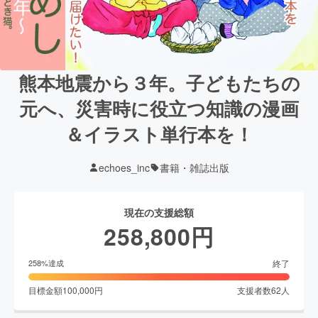
熊本地震から３年。子どもたちの
元へ、災害時に役立つ知識の漫画
＆イラスト単行本を！
echoes_inc
書籍・雑誌出版
現在の支援総額
258,800
円
終了
258
%達成
目標金額
100,000
円
支援者数
62
人