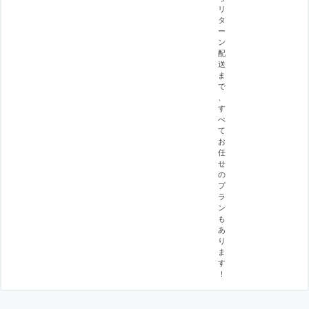
リ
タ
ー
ン
配
送
ま
で
、
す
べ
て
お
任
せ
の
プ
ラ
ン
も
あ
り
ま
す
！