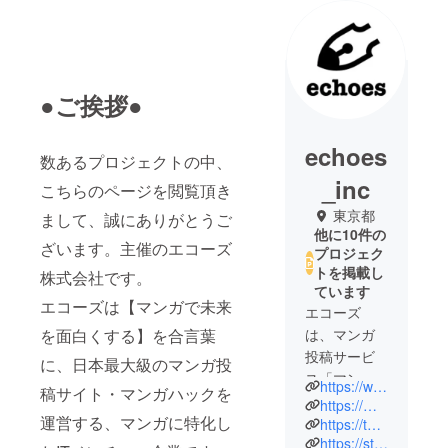
●ご挨拶●
echoes
数あるプロジェクトの中、
_inc
こちらのページを閲覧頂き
東京都
まして、誠にありがとうご
他に10件の
ざいます。主催のエコーズ
プロジェク
トを掲載し
株式会社です。
ています
エコーズは【マンガで未来
エコーズ
を面白くする】を合言葉
は、マンガ
投稿サービ
に、日本最大級のマンガ投
ス「マンガ
https://www.echoes.co.jp/
稿サイト・マンガハックを
ハック」、
https://mangahack.com/
運営する、マンガに特化し
電子出版
https://twitter.com/mangahack
https://store.mangahack.com/
サービス