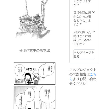
スト
らかかります
レージ
か？
を使用
し、
目標金額に届
CAMPF
かなかった場
IREメッ
合どうなりま
セージ
すか？
にてご
送付予
支援で困った
定で
時はどこに相
す。
談したらいい
☆(3)ク
ですか？
レジッ
修復作業中の熊本城
ト用の
ヘルプページを
お名前
見る
は10文
字以内
で、備
このプロジェクト
考欄に
の問題報告は
こち
必ずご
記入お
ら
よりお問い合わ
願いし
せください
ます。
ご記入
がない
場合
は、
CAMPF