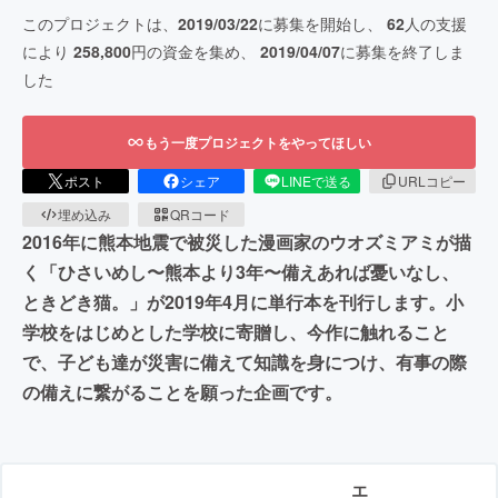
このプロジェクトは、
2019/03/22
に募集を開始し、
62
人の支援
により
258,800
円の資金を集め、
2019/04/07
に募集を終了しま
した
もう一度プロジェクトをやってほしい
ポスト
シェア
LINEで送る
URLコピー
埋め込み
QRコード
2016年に熊本地震で被災した漫画家のウオズミアミが描
く「ひさいめし〜熊本より3年〜備えあれば憂いなし、
ときどき猫。」が2019年4月に単行本を刊行します。小
学校をはじめとした学校に寄贈し、今作に触れること
で、子ども達が災害に備えて知識を身につけ、有事の際
の備えに繋がることを願った企画です。
エ