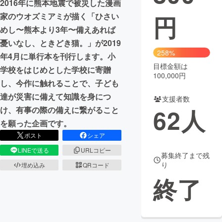
2016年に熊本地震で被災した漫画
円
家のウオズミアミが描く「ひさい
まちづくり・地域活性化
めし〜熊本より3年〜備えあれば
憂いなし、ときどき猫。」が2019
CAMPFIRE for Social Good
CAMPFIRE Creation
258%
年4月に単行本を刊行します。小
CAMPFIREふるさと納税
machi-ya
コミュニティ
目標金額は
学校をはじめとした学校に寄贈
100,000円
し、今作に触れることで、子ども
達が災害に備えて知識を身につ
支援者数
62
人
け、有事の際の備えに繋がること
を願った企画です。
ポスト
シェア
LINEで送る
URLコピー
募集終了まで残
り
埋め込み
QRコード
終了