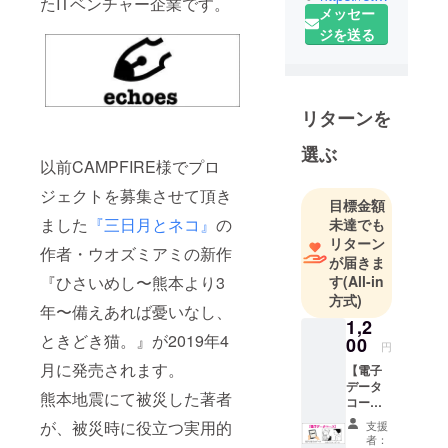
たITベンチャー企業です。
メッセー
「マンガ
ジを送る
ハック
Perry」、
WEBメディ
ア「クリエ
リターンを
イターズ
VOICE」を
選ぶ
以前CAMPFIRE様でプロ
運営する会
社です。
ジェクトを募集させて頂き
目標金額
2018年2月に
ました
『三日月とネコ』
の
未達でも
は、
リターン
作者・ウオズミアミの新作
TSUTAYA限
が届きま
『ひさいめし〜熊本より3
す
(All-in
定版コミッ
方式)
クスを発売
年〜備えあれば憂いなし、
1,2
し、2018年
ときどき猫。』が2019年4
00
10月より全
円
月に発売されます。
国書店で発
【電子
データ
売される
熊本地震にて被災した著者
コー
「トクマコ
ス】 (1)
が、被災時に役立つ実用的
支援
単行本1
ミックス
者：