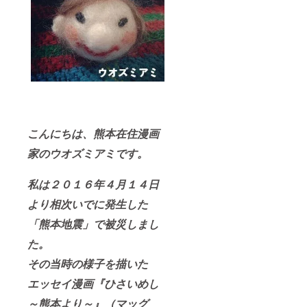
こんにちは、熊本在住漫画
家のウオズミアミです。
私は２０１６年４月１４日
より相次いでに発生した
「熊本地震」で被災しまし
た。
その当時の様子を描いた
エッセイ漫画『ひさいめし
～熊本より～』（マッグ