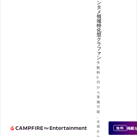
ン
タ
メ
領
域
特
化
型
ク
ラ
フ
ァ
ン
手
数
料
0
円
か
ら
実
施
可
能
。
企
画
掲載
無料
か
ら