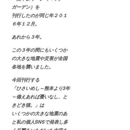
ガーデン）を
刊行したのが同じ年２０１
６年１２月。
あれから３年。
この３年の間にもいくつか
の大きな地震や災害が全国
各地を襲いました。
今回刊行する
「ひさいめし～熊本より3年
～備えあれば憂いなし、と
きどき猫。」は
いくつかの大きな地震のあ
と私の個人SNSで発表し多