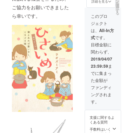
スト
送付予
ン
詳細を見る
を
データ
定で
選
ご協力をお願いできました
択
(JPEG
す。
す
る
・全
ら幸いです。
このプロ
コース
ジェクト
皆さま
共通で
は、
All-In方
す) (3)
式
です。
単行本1
巻(紙・
目標金額に
電子と
関わらず、
もに)に
お名前
2019/04/07
をクレ
23:59:59
ま
ジット
(4)単行
でに集まっ
本1巻
た金額が
(紙)1
冊 (5)
ファンディ
描き下
ングされま
ろしイ
ラスト
す。
カード
☆(1)(2)
電子
支援に関するよ
データ
くある質問
はオン
ライン
手数料はいく