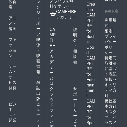
ノウハウを無
飲食
レ
Crea
料で学ぼう
店
ン
tion
各種規定
CAMPFIRE
ジ
CAM
アカデミー
アニ
ス
利用規
PFI
メ・
ポ
約
RE
漫画
ー
CA
説
細則
for
ツ
MP
明
プライ
Soci
ファ
映
FI
会
バシー
al
ッ
像
RE
・
ポリ
Goo
ショ
・
ア
相
シー
d
ン
映
カ
談
特定商
CAM
画
デ
会
取引法
PFI
ゲー
書
ミ
に基づ
RE
ム・
籍
ー
く表記
for
サー
・
と
情報セ
Ente
ビス
雑
は
キュリ
rtain
開発
誌
ク
サ
ティ方
men
出
ラ
ポ
針
t
版
ウ
ー
反社基
CAM
ビジ
ビ
ド
ト
本方針
PFI
ネ
ュ
フ
サ
カスタ
RE
ス・
ー
ァ
ー
マーハ
for
起業
テ
ン
ビ
ラスメ
Spor
ィ
デ
ス