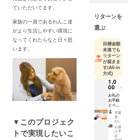
ていただいてます。
リターンを
家族の一員であるわんこ達
選ぶ
がより生活しやすい環境に
なってくれたらなと日々思
目標金額
います。
未達でも
リターン
が届きま
す
(All-in
方式)
1,0
00
円
お礼の
お手紙
とペッ
トのお
支援
散歩
者：
▼このプロジェク
グッズ
0人
をお渡
お届
ししま
トで実現したいこ
け予
す。
定：
2019