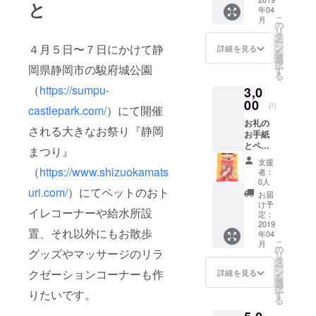
と
年04
こ
月
の
リ
タ
ー
４月５日〜７日にかけて静
ン
詳細を見る
を
選
択
岡県静岡市の駿府城公園
す
る
（
https://sumpu-
3,0
00
円
castlepark.com/
）にて開催
お礼の
される大きなお祭り『静岡
お手紙
とペッ
まつり』
トのお
支援
やつ
（
https://www.shizuokamats
者：
（３
0人
uri.com/
）にてペットのおト
つ）を
お届
お送り
け予
イレコーナーや
給水所設
しま
定：
す。
2019
置、それ以外にもお散歩
年04
こ
月
の
グッズやマッサージのリラ
リ
タ
ー
ン
クゼーションコーナーも作
詳細を見る
を
選
択
りたいです。
す
る