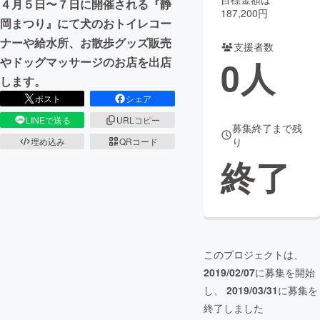
４月５日〜７日に開催される『静
187,200円
岡まつり』にて犬のおトイレコー
まちづくり・地域活性化
ナーや給水所、お散歩グッズ販売
支援者数
0
人
やドッグマッサージのお店を出店
CAMPFIRE for Social Good
CAMPFIRE Creation
します。
CAMPFIREふるさと納税
machi-ya
コミュニティ
ポスト
シェア
LINEで送る
URLコピー
募集終了まで残
り
埋め込み
QRコード
終了
このプロジェクトは、
2019/02/07
に募集を開始
し、
2019/03/31
に募集を
終了しました