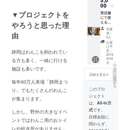
5,0
00
円
▼プロジェクトを
実店舗
にて使
えるト
やろうと思った理
リミン
支援
グ割引
由
者：
券(2000
0人
円分)を
お届
お渡し
け予
しま
定：
静岡はわんこを飼われてい
す。 有
2019
年04
効期限
る方も多く、一緒に行ける
こ
月
はあり
の
リ
施設も多いです。
ませ
タ
ー
ん。
ン
詳細を見る
を
選
毎年60万人来場「静岡まつ
択
す
る
このプロ
り」でもたくさんのわんこ
ジェクト
が集まります。
は、
All-In方
式
です。
しかし、野外の大きなイベ
目標金額に
ントではわんこ用のおトイ
関わらず、
レや給水所がありません。