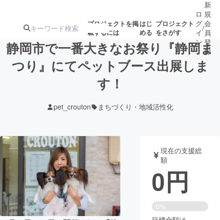
新
ロ
規
グ
会
プロジェクトを掲
はじ
プロジェクト
/
載するには
める
をさがす
イ
員
ン
登
静岡市で一番大きなお祭り『静岡ま
録
つり』にてペットブース出展しま
す！
人気のプロ
注目のリ
注目の新着プロ
募集終了が近いプ
もうすぐ公開
ジェクト
ターン
ジェクト
ロジェクト
されます
pet_crouton
まちづくり・地域活性化
アート・写真
音楽
現在の支援総
テクノロジー・ガジェット
ゲーム・サ
額
0
円
映像・映画
書籍・雑誌
0%
ビジネス・起業
チャレンジ
目標金額は