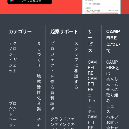
カテゴリー
起案サポート
サ
CAMP
ー
FIRE
テク
ま
プ
ス
ビ
につい
ノロ
ち
ロ
タ
ス
て
ジー
づ
ジ
ッ
・ガ
く
ェ
フ
CAM
CAMP
ジェ
り
ク
に
PFI
FIREと
ット
・
ト
相
RE
は
地
を
談
CAM
あんし
域
作
す
PFI
ん・安
活
る
る
RE
全への
性
資
コ
取り組
化
料
ミュ
み
プロ
音
請
ニ
ニュー
ダク
楽
求
ティ
ス
ト
CAM
ヘルプ
クラウドファ
フー
チ
PFI
お問い
ンディングの
ド・
ャ
RE
合わせ