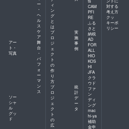
ントに
ts
ー
ィ
対する
CAM
・
ン
考え方
PFI
ヘ
グ
クッ
RE
ル
と
キーポ
ふる
ス
は
リシー
さと
ケ
プ
実
納税
ア
ロ
施
AD
アー
舞
ジ
事
FOR
ト・
台
ェ
例
ALL
写真
・
ク
HIO
パ
ト
KOS
フ
の
HI
ォ
作
JFA
ー
り
クラ
マ
方
ウド
ン
プ
統
ファ
ス
ロ
計
ン
ソー
ジ
デ
ディ
シャ
ェ
ー
ング
ル
ク
タ
mac
グッ
ト
hi-ya
ド
の
補助
広
金申