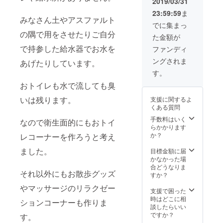
2019/03/31
23:59:59
ま
みなさん土やアスファルト
でに集まっ
の隅で用をさせたりご自分
た金額が
で持参した給水器でお水を
ファンディ
ングされま
あげたりしています。
す。
おトイレも水で流しても臭
いは残ります。
支援に関するよ
くある質問
手数料はいく
なので衛生面的にもおトイ
らかかります
か？
レコーナーを作ろうと考え
ました。
目標金額に届
かなかった場
合どうなりま
それ以外にもお散歩グッズ
すか？
やマッサージのリラクゼー
支援で困った
時はどこに相
ションコーナーも作りま
談したらいい
ですか？
す。