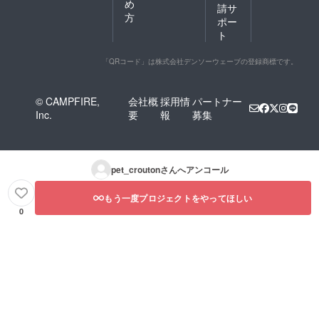
め
請サ
方
ポー
ト
「QRコード」は株式会社デンソーウェーブの登録商標です。
© CAMPFIRE,
会社概
採用情
パートナー
Inc.
要
報
募集
pet_crouton
さんへアンコール
もう一度プロジェクトをやってほしい
0