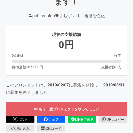
ます！
pet_crouton
まちづくり・地域活性化
現在の支援総額
0
円
終了
0
%達成
目標金額
187,200
円
支援者数
0
人
このプロジェクトは、
2019/02/07
に募集を開始し、
2019/03/31
に募集を終了しました
もう一度プロジェクトをやってほしい
ポスト
シェア
LINEで送る
URLコピー
埋め込み
QRコード