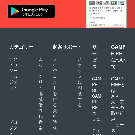
カテゴリー
起案サポート
サ
CAMP
ー
FIRE
テク
ま
プ
ス
ビ
につい
ノロ
ち
ロ
タ
ス
て
ジー
づ
ジ
ッ
・ガ
く
ェ
フ
CAM
CAMP
ジェ
り
ク
に
PFI
FIREと
ット
・
ト
相
RE
は
地
を
談
CAM
あんし
域
作
す
PFI
ん・安
活
る
る
RE
全への
性
資
コ
取り組
化
料
ミュ
み
プロ
音
請
ニ
ニュー
ダク
楽
求
ティ
ス
ト