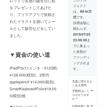
レットで友達の誕生日に絵
スでは
アイコ
ジェクト
オール
ンなら
をプレゼントしてあげた
カラー
メール
は、
All-In方
のシー
り、フリマアプリで依頼さ
でメッ
式
です。
ルか壁
セージ
れたイラストを描いてシー
紙2種類
と共
目標金額に
作成し
に。
ルとして販売などをしてい
関わらず、
ます。2
シール
種類
の大き
2019/07/25
ました。
は、
さは掌
23:59:59
ま
シール
にのる
にする
くらい
でに集まっ
か壁紙
の大き
た金額が
にする
さで
▼資金の使い道
か選択
す。 あ
ファンディ
出来ま
なたの
ングされま
す。 例
ペット
えば、
iPadPro(11インチ・512GB)
の猫
す。
シール1
ちゃん
¥128.000(税別)、2世代
種類壁
やワン
紙1種類
ちゃん
applepencil ¥14,000(税別)、
支援に関するよ
の場合
の写
くある質問
は、
真、ご
SmartKeyboardFolio¥19,00
シール1
夫婦の
手数料はいく
種類×3
思い出
らかかります
0(税別)他
枚を手
の写真
か？
紙と共
を使
に送ら
い、世
目標金額に届
▼リターンについて