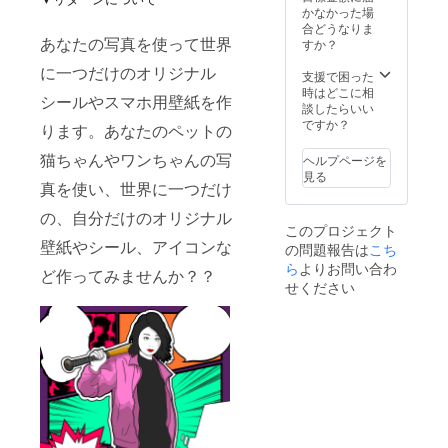
せてい
界に一
かなかった場
ただ
つだけ
合どうなりま
あなたの写真を使って世界
き、壁
の、自
すか？
紙1種類
分だけ
に一つだけのオリジナル
をメー
のオリ
支援で困った
ルで
ジナル
時はどこに相
シールやスマホ用壁紙を作
メッ
壁紙や
談したらいい
セージ
シール
ですか？
ります。あなたのペットの
と共に
作って
送らせ
みませ
猫ちゃんやワンちゃんの写
ヘルプページを
て頂き
ん
見る
ます。
真を使い、世界に一つだけ
か？？
あなた
メール
の、自分だけのオリジナル
のペッ
にて
このプロジェクト
トの猫
シール
壁紙やシール、アイコンな
の問題報告は
こち
ちゃん
や壁紙
やワン
ら
よりお問い合わ
にした
ど作ってみませんか？？
ちゃん
い写真
せください
の写真
を送信
を使
してい
い、世
ただき
界に一
ます。
つだけ
の、自
分だけ
のオリ
ジナル
壁紙や