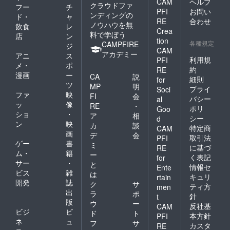
CAM
ヘルプ
クラウドファ
フー
チ
PFI
お問い
ンディングの
ド・
ャ
RE
合わせ
ノウハウを無
飲食
レ
Crea
料で学ぼう
店
ン
tion
各種規定
CAMPFIRE
ジ
CAM
アカデミー
アニ
ス
利用規
PFI
メ・
ポ
約
RE
漫画
ー
CA
説
細則
for
ツ
MP
明
プライ
Soci
ファ
映
FI
会
バシー
al
ッ
像
RE
・
ポリ
Goo
ショ
・
ア
相
シー
d
ン
映
カ
談
特定商
CAM
画
デ
会
取引法
PFI
ゲー
書
ミ
に基づ
RE
ム・
籍
ー
く表記
for
サー
・
と
情報セ
Ente
ビス
雑
は
キュリ
rtain
開発
誌
ク
サ
ティ方
men
出
ラ
ポ
針
t
版
ウ
ー
反社基
CAM
ビジ
ビ
ド
ト
本方針
PFI
ネ
ュ
フ
サ
カスタ
RE