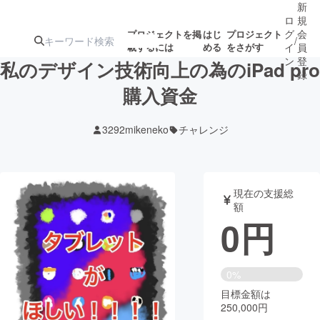
新
ロ
規
グ
会
プロジェクトを掲
はじ
プロジェクト
/
載するには
める
をさがす
イ
員
ン
登
私のデザイン技術向上の為のiPad pro
録
購入資金
人気のプロ
注目のリ
注目の新着プロ
募集終了が近いプ
もうすぐ公開
3292mikeneko
チャレンジ
ジェクト
ターン
ジェクト
ロジェクト
されます
アート・写真
音楽
現在の支援総
額
0
円
テクノロジー・ガジェット
ゲーム・サ
映像・映画
書籍・雑誌
0%
目標金額は
250,000円
ビジネス・起業
チャレンジ