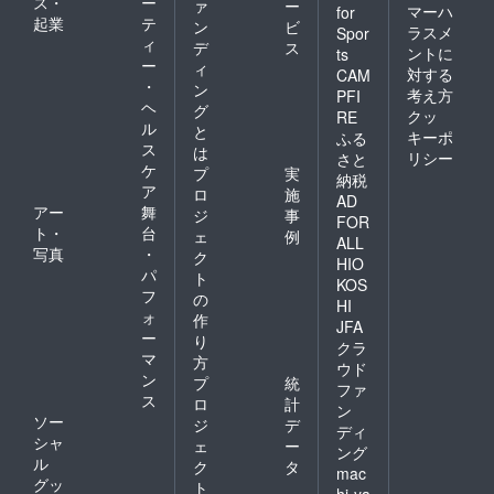
ス・
ー
ァ
ー
マーハ
for
起業
テ
ン
ビ
ラスメ
Spor
ィ
デ
ス
ントに
ts
ー
ィ
対する
CAM
・
ン
考え方
PFI
ヘ
グ
クッ
RE
ル
と
キーポ
ふる
ス
は
リシー
さと
ケ
プ
実
納税
ア
ロ
施
AD
アー
舞
ジ
事
FOR
ト・
台
ェ
例
ALL
写真
・
ク
HIO
パ
ト
KOS
フ
の
HI
ォ
作
JFA
ー
り
クラ
マ
方
ウド
ン
プ
統
ファ
ス
ロ
計
ン
ソー
ジ
デ
ディ
シャ
ェ
ー
ング
ル
ク
タ
mac
グッ
ト
hi-ya