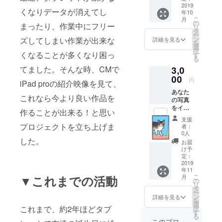
リジナ
2019
くなりデータが消えてし
年10
ルシー
こ
月
ルやス
の
まったり、作業中にフリー
リ
マホ用
タ
ー
壁紙や
ン
ズしてしまい作業が出来な
詳細を見る
を
アイコ
選
択
ンを作
くなることが多くなり困っ
す
る
りま
てました。そんな時、CMで
3,0
す。
¥1500
00
円
iPad proの紹介映像を見て、
コース
あなた
では
これなら今より良い作品を
の写真
オール
をイラ
カラー
作ることが出来る！と思い
スト化
のシー
支援
し世界
ルか壁
プロジェクトを立ち上げま
者：
に一つ
紙1種類
0人
だけの
した。
作成し
お届
オリジ
ます。
け予
ナル
シール
定：
シール
2019
の場合
年11
やスマ
は3枚を
こ
▼これまでの活動
月
ホ用壁
お手紙
の
リ
紙を作
と共に
タ
ー
りま
送らせ
ン
詳細を見る
を
す。
て頂き
選
これまで、約2年ほどタブ
択
¥3000
ます。
す
る
のコー
壁紙・
このプロ