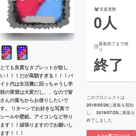
支援者数
まちづくり・地域活性化
0
人
CAMPFIRE for Social Good
CAMPFIRE Creation
CAMPFIREふるさと納税
machi-ya
コミュニティ
募集終了まで残
り
終了
とても良質なタブレットが欲し
い！！！だが高額すぎる！！！バ
イト代は生活費に回っちゃうし学
校の実習は大変だし、、なので皆
このプロジェクトは、
さんの落ちからお借りしたいで
2019/05/28
に募集を開始
す。 リターンでお好きな写真で
し、
2019/07/25
に募集を
シールや壁紙、アイコンなど作り
終了しました
ます！！頑張りますのでお願いし
ます！！！
もう一度プロジェク