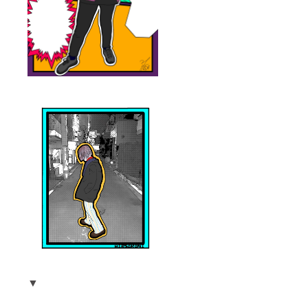
シール
作って
みませ
ん
か？？
メール
にて
シール
や壁紙
にした
い写真
を送信
してい
ただき
ます。
▼