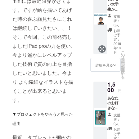
miniには最近限界がきてま
い大学
す。ですが絵を描いてあげ
生から
のお手
支援
た時の喜ぶ顔見たさにこれ
紙を送
者：
らせて
0人
は継続していきたい、、！
頂きま
お届
す。
け予
そこで今回、この前発売し
定：
2019
ましたiPad proの力を使い、
年10
こ
月
今より遥かにレベルアップ
の
リ
タ
ー
した技術で質の向上を目指
ン
詳細を見る
を
選
したいと思いました。今よ
択
す
る
り より繊細なイラストを描
1,5
00
くことが出来ると思いま
円
あなた
す。
のお好
きなお
写真を
▼プロジェクトをやろうと思った
支援
イラス
者：
ト化し
理由
0人
世界に
お届
一つだ
け予
最近、タブレットが動かな
けのオ
定：