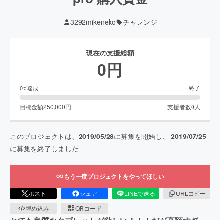
3292mikeneko
チャレンジ
現在の支援総額
0
円
終了
0
%達成
目標金額
250,000
円
支援者数
0
人
このプロジェクトは、
2019/05/28
に募集を開始し、
2019/07/25
に募集を終了しました
もう一度プロジェクトをやってほしい
ポスト
シェア
LINEで送る
URLコピー
埋め込み
QRコード