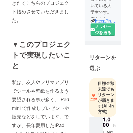
きたくこちらのプロジェク
いている大
ト始めさせていただきまし
学生です。
友人とシェ
た。
https://instagram.com/mikenekohouse32?utm_medium=copy_link
アハウスし
メッセー
たいなあと
ジを送る
考えており
▼このプロジェク
ます。
楽しいこと
トで実現したいこ
リターンを
が好きなん
と
です！
選ぶ
私は、友人やフリマアプリ
目標金額
未達でも
でシールや壁紙を作るよう
リターン
要望される事が多く、iPad
が届きま
す
(All-in
mini で作成しプレゼントや
方式)
販売などをしています。で
1,0
00
すが、長年愛用したiPad
円
しがな