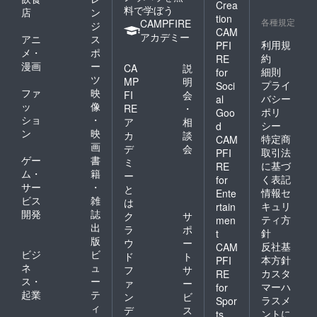
Crea
料で学ぼう
店
ン
tion
各種規定
CAMPFIRE
ジ
CAM
アカデミー
アニ
ス
利用規
PFI
メ・
ポ
約
RE
漫画
ー
CA
説
細則
for
ツ
MP
明
プライ
Soci
ファ
映
FI
会
バシー
al
ッ
像
RE
・
ポリ
Goo
ショ
・
ア
相
シー
d
ン
映
カ
談
特定商
CAM
画
デ
会
取引法
PFI
ゲー
書
ミ
に基づ
RE
ム・
籍
ー
く表記
for
サー
・
と
情報セ
Ente
ビス
雑
は
キュリ
rtain
開発
誌
ク
サ
ティ方
men
出
ラ
ポ
針
t
版
ウ
ー
反社基
CAM
ビジ
ビ
ド
ト
本方針
PFI
ネ
ュ
フ
サ
カスタ
RE
ス・
ー
ァ
ー
マーハ
for
起業
テ
ン
ビ
ラスメ
Spor
ィ
デ
ス
ントに
ts