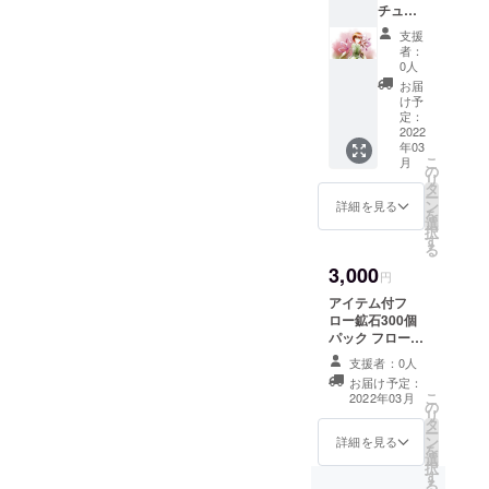
チュー
ささや
ロン様
ム付フ
かです
限定コ
支援
ロー鉱
が、感
ス
者：
石400個
謝の気
チュー
0人
パック
持ちと
ムです
お届
(九十九)
して100
限定イ
け予
フロー
個のお
定：
ラス
鉱石は1
2022
まけを
ト、限
年03
個10円
付けま
定武
こ
月
分のア
した 限
の
器、限
リ
プリ内
定コス
タ
定装備
ー
通貨で
チュー
ン
が本体
詳細を見る
を
す。
ムは3人
選
とセッ
択
ゲーム
選べる
す
トに
る
内で利
主人公
なって
3,000
用でき
の一
おりま
円
るアイ
人、リ
す
アイテム付フ
テムを
マのパ
ロー鉱石300個
購入で
トロン
パック フロー鉱
きます
様限定
石は1個10円分
ささや
コス
支援者：0人
のアプリ内通貨
かです
チュー
お届け予定：
です。ゲーム内
が、感
ムです
こ
2022年03月
の
で利用できるア
謝の気
限定イ
リ
タ
イテムを購入で
持ちと
ラス
ー
ン
きます 強くて
詳細を見る
して100
ト、限
を
選
ニューゲームが
個のお
定武
択
す
できるアイテム
まけを
器、限
る