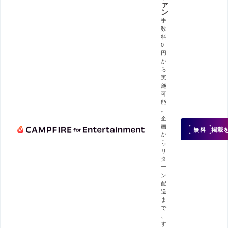
ァ
ン
手
数
料
0
円
か
ら
実
施
可
能
。
企
画
掲載
無料
か
ら
リ
タ
ー
ン
配
送
ま
で
、
す