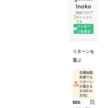
inoko
初めてのプ
ロジェクト
です
メッセー
ジを送る
リターンを
選ぶ
目標金額
未達でも
リターン
が届きま
す
(All-in
方式)
500
円