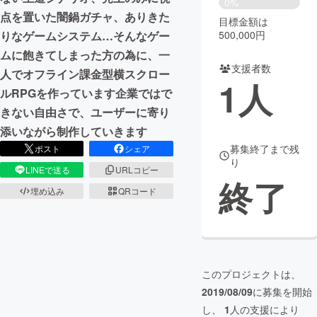
0%
点を置いた闇鍋ガチャ、ありきた
目標金額は
まちづくり・地域活性化
りなゲームシステム…そんなゲー
500,000円
ムに飽きてしまった方の為に、一
支援者数
CAMPFIRE for Social Good
CAMPFIRE Creation
人でオフライン課金型横スクロー
1
人
CAMPFIREふるさと納税
machi-ya
コミュニティ
ルRPGを作っています企業ではで
きない自由さで、ユーザーに寄り
添いながら制作していきます
募集終了まで残
ポスト
シェア
り
LINEで送る
URLコピー
終了
埋め込み
QRコード
このプロジェクトは、
2019/08/09
に募集を開始
し、
1
人の支援により