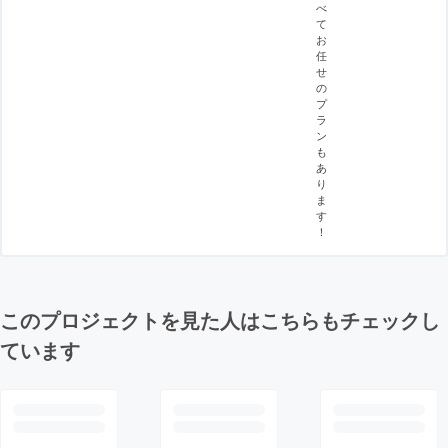
べ
て
お
任
せ
の
プ
ラ
ン
も
あ
り
ま
す
！
このプロジェクトを見た人はこちらもチェックし
ています