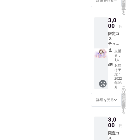
ン
詳細を見る
を
貨で
選
択
す。
す
る
ゲーム
3,0
内で利
用でき
00
円
るアイ
限定コ
テムを
ス
購入で
チュー
きます
ム付フ
ささや
支援
ロー鉱
かです
者：
石400個
が、感
1人
パック
謝の気
お届
(リマ)
持ちと
け予
フロー
して100
定：
鉱石は1
2022
個のお
年03
個10円
まけを
こ
月
分のア
付けま
の
リ
プリ内
した 限
タ
ー
通貨で
定コス
ン
詳細を見る
を
す。
チュー
選
択
ゲーム
ムは3人
す
る
内で利
選べる
3,0
用でき
主人公
るアイ
00
の一
円
テムを
人、ロ
限定コ
購入で
プロフ
ス
きます
のパト