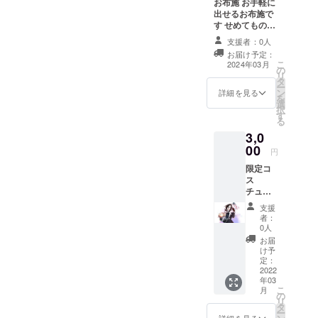
お布施 お手軽に
出せるお布施で
す せめてものお
礼として、メッ
支援者：0人
セージを企画者
お届け予定：
から送らせても
こ
2024年03月
の
らいます
リ
タ
ー
ン
詳細を見る
を
選
択
す
る
3,0
00
円
限定コ
ス
チュー
ム付フ
支援
ロー鉱
者：
石400個
0人
パック
お届
(ロプロ
け予
フ) フ
定：
ロー鉱
2022
年03
石は1個
こ
月
10円分
の
リ
のアプ
タ
ー
リ内通