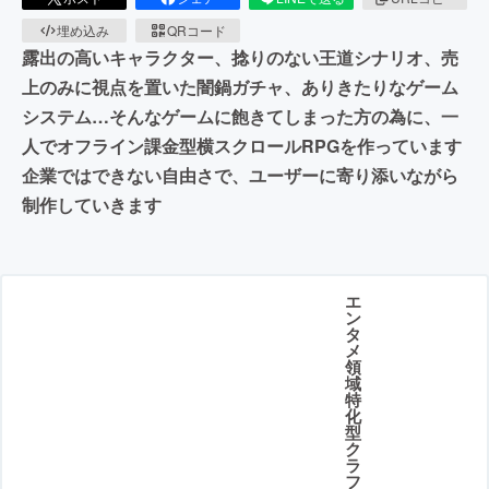
埋め込み
QRコード
露出の高いキャラクター、捻りのない王道シナリオ、売
上のみに視点を置いた闇鍋ガチャ、ありきたりなゲーム
システム…そんなゲームに飽きてしまった方の為に、一
人でオフライン課金型横スクロールRPGを作っています
企業ではできない自由さで、ユーザーに寄り添いながら
制作していきます
エ
ン
タ
メ
領
域
特
化
型
ク
ラ
フ