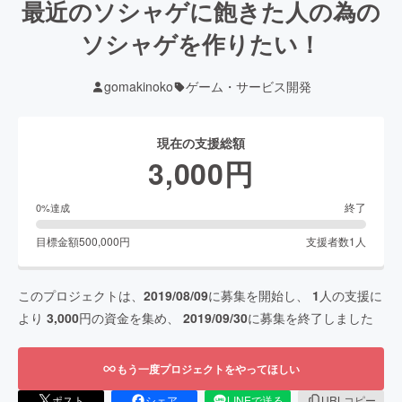
最近のソシャゲに飽きた人の為の
ソシャゲを作りたい！
gomakinoko
ゲーム・サービス開発
現在の支援総額
3,000
円
終了
0
%達成
目標金額
500,000
円
支援者数
1
人
このプロジェクトは、
2019/08/09
に募集を開始し、
1
人の支援に
より
3,000
円の資金を集め、
2019/09/30
に募集を終了しました
もう一度プロジェクトをやってほしい
ポスト
シェア
LINEで送る
URLコピー