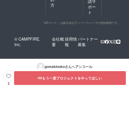
請サ
方
ポー
ト
「QRコード」は株式会社デンソーウェーブの登録商標です。
© CAMPFIRE,
会社概
採用情
パートナー
Inc.
要
報
募集
gomakinoko
さんへアンコール
もう一度プロジェクトをやってほしい
2