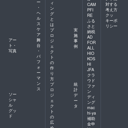
ー
ィ
対する
CAM
・
ン
考え方
PFI
ヘ
グ
クッ
RE
ル
と
キーポ
ふる
ス
は
リシー
さと
ケ
プ
実
納税
ア
ロ
施
AD
アー
舞
ジ
事
FOR
ト・
台
ェ
例
ALL
写真
・
ク
HIO
パ
ト
KOS
フ
の
HI
ォ
作
JFA
ー
り
クラ
マ
方
ウド
ン
プ
統
ファ
ス
ロ
計
ン
ソー
ジ
デ
ディ
シャ
ェ
ー
ング
ル
ク
タ
mac
グッ
ト
hi-ya
ド
の
補助
広
金申
め