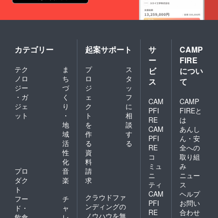
カテゴリー
起案サポート
サ
CAMP
ー
FIRE
テク
ま
プ
ス
ビ
につい
ノロ
ち
ロ
タ
ス
て
ジー
づ
ジ
ッ
・ガ
く
ェ
フ
CAM
CAMP
ジェ
り
ク
に
PFI
FIREと
ット
・
ト
相
RE
は
地
を
談
CAM
あんし
域
作
す
PFI
ん・安
活
る
る
RE
全への
性
資
コ
取り組
化
料
ミュ
み
プロ
音
請
ニ
ニュー
ダク
楽
求
ティ
ス
ト
CAM
ヘルプ
クラウドファ
フー
チ
PFI
お問い
ンディングの
ド・
ャ
RE
合わせ
ノウハウを無
飲食
レ