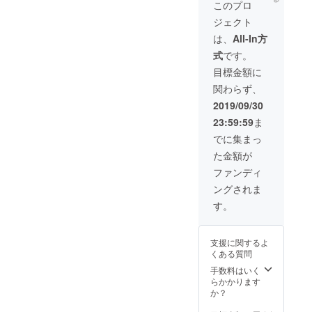
や、内部ステー
このプロ
付けま
定装備
タスを強化でき
した 限
が本体
ジェクト
るアイテム等、
定コス
とセッ
2000円相当のア
は、
All-In方
チュー
トに
イテムが付いて
ムは3人
なって
式
です。
います ※パトロ
選べる
おりま
ン様限定ではな
目標金額に
主人公
す
いので公開後も
の一
関わらず、
購入出来ます
人、九
が、金額が全く
2019/09/30
十九の
異なります。お
パトロ
23:59:59
ま
気を付けくださ
ン様限
い
でに集まっ
定コス
チュー
た金額が
ムです
ファンディ
限定イ
ラス
ングされま
ト、限
す。
定武
器、限
定装備
が本体
支援に関するよ
とセッ
くある質問
トに
手数料はいく
なって
らかかります
おりま
か？
す