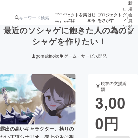
新
ロ
規
グ
会
プロジェクトを掲
はじ
プロジェクト
/
載するには
める
をさがす
イ
員
ン
登
最近のソシャゲに飽きた人の為のソ
録
シャゲを作りたい！
人気のプロ
注目のリ
注目の新着プロ
募集終了が近いプ
もうすぐ公開
gomakinoko
ゲーム・サービス開発
ジェクト
ターン
ジェクト
ロジェクト
されます
アート・写真
音楽
現在の支援総
額
3,00
テクノロジー・ガジェット
ゲーム・サ
0
円
映像・映画
書籍・雑誌
露出の高いキャラクター、捻りの
ビジネス・起業
チャレンジ
ない王道シナリオ、売上のみに視