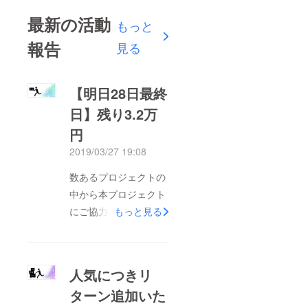
最新の活動
もっと
報告
見る
【明日28日最終
日】残り3.2万
円
2019/03/27 19:08
数あるプロジェクトの
中から本プロジェクト
にご協力、ご支援をい
もっと見る
ただき誠にありがとう
ございます。youtuber
の方からもご協力いた
人気につきリ
だき、目標の20万円ま
ターン追加いた
で残り3.2万円となり