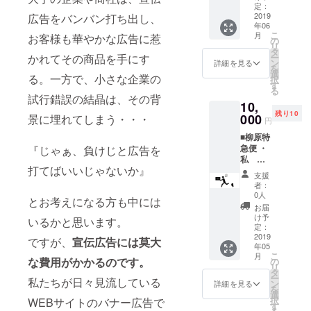
におす
頂く可
定：
すめ 商
2019
広告をバンバン打ち出し、
能性が
年06
品金額
ござい
こ
月
お客様も華やかな広告に惹
15,000
ます。
の
リ
円以上
タ
ー
かれてその商品を手にす
の商品
ン
詳細を見る
を
をお送
選
る。一方で、小さな企業の
択
りしま
す
る
す。 ※
試行錯誤の結晶は、その背
10,
商品発
残り10
送が複
000
景に埋れてしまう・・・
円
数個、
■柳原特
複数カ
急便 ・
『じゃぁ、負けじと広告を
テゴ
私 柳
リーお
打てばいいじゃないか』
原の商
送りす
支援
品お届
ること
者：
けチ
があり
0人
とお考えになる方も中には
ケット
ます。
お届
(1時間 /
ま
け予
いるかと思います。
東京・
た、全
定：
神奈川
2019
商品の
ですが、
宣伝広告には莫大
年05
限定/交
発送ま
こ
月
通費・
で1-2か
な費用がかかるのです。
の
リ
食事代
月のお
タ
ー
私たちが日々見流している
は各自)
時間を
ン
詳細を見る
を
・柳原
頂く可
選
択
WEBサイトのバナー広告で
がチョ
能性が
す