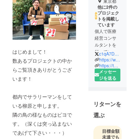
東京都
他に2件の
プロジェク
トを掲載し
ています
個人で医療
経営コンサ
ルタントを
はじめまして！
行っている
c1qA7Dzpk7BFgY3
柳原です。
https://www.facebook.com/jnt.yanagihara
数あるプロジェクトの中か
https://twitter.com/c1qA7Dzpk7BFgY3
らご覧頂きありがとうござ
メッセー
今まで経験
ジを送る
います！
したマーケ
ティングや
コンサル
都内でサラリーマンをして
ティングで
リターンを
いる柳原と申します。
の知識活か
し新しい流
選ぶ
隣の鳥の様なものはピヨで
通の形を作
す。（深くは突っ込まない
りたいと
目標金額
であげて下さい・・・）
思っており
未達でも