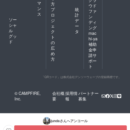
マ
方
ウド
ン
プ
統
ファ
ス
ロ
計
ン
ソー
ジ
デ
ディ
シャ
ェ
ー
ング
ル
ク
タ
mac
グッ
ト
hi-ya
ド
の
補助
広
金申
め
請サ
方
ポー
ト
「QRコード」は株式会社デンソーウェーブの登録商標です。
© CAMPFIRE,
会社概
採用情
パートナー
Inc.
要
報
募集
junda
さんへアンコール