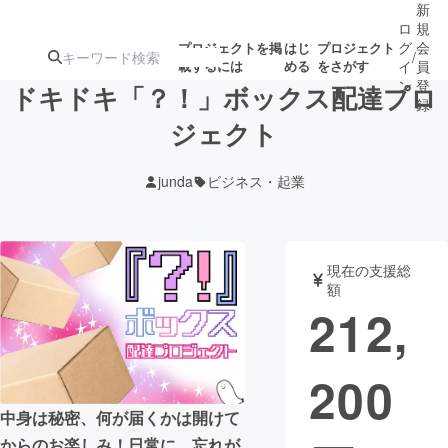
新
ロ
規
グ
会
プロジェクトを掲
はじ
プロジェクト
/
載するには
める
をさがす
イ
員
ン
登
ドキドキ「？！」ボックス配達プロ
録
ジェクト
人気のプロ
注目のリ
注目の新着プロ
募集終了が近いプ
もうすぐ公開
junda
ビジネス・起業
ジェクト
ターン
ジェクト
ロジェクト
されます
アート・写真
音楽
現在の支援総
額
212,
テクノロジー・ガジェット
ゲーム・サ
200
映像・映画
書籍・雑誌
中身は秘密、何が届くかは開けて
ビジネス・起業
チャレンジ
からのお楽しみ！日常に、忘れが