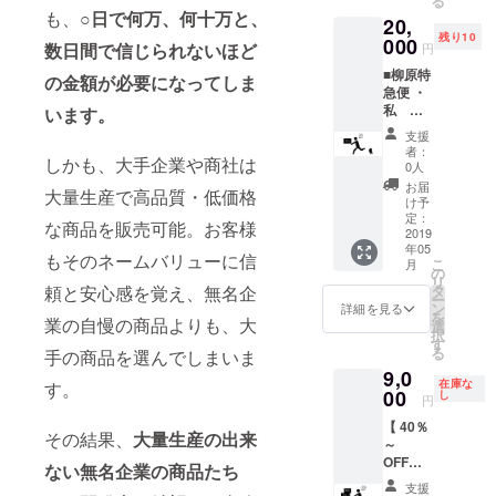
る
イスし
ござい
も、
○日で何万、何十万と、
20,
た商品
ます。
残り10
を数個
000
数日間で信じられないほど
円
お持ち
■柳原特
しま
の金額が必要になってしま
急便 ・
す。
私 柳
私 柳
います。
原の商
原とパ
支援
品お届
フェで
者：
しかも、大手企業や商社は
けチ
も食べ
0人
ケット
ながら
お届
大量生産で高品質・低価格
(1時間 /
お話し
け予
東京・
ません
定：
な商品を販売可能。お客様
神奈川
2019
か？ 仕
年05
限定/交
事の悩
もそのネームバリューに信
こ
月
通費・
み、恋
の
リ
食事代
愛相談
タ
頼と安心感を覚え、無名企
ー
は各自)
も受け
ン
詳細を見る
を
・柳原
業の自慢の商品よりも、大
付けて
選
択
がチョ
おりま
す
る
手の商品を選んでしまいま
イスし
す。 ※1
9,0
た商品
時間を
在庫な
す。
を数個
00
超える
し
円
お持ち
ケース
【 40％
しま
もあり
その結果、
大量生産の出来
～
す。
ますが
OFF】
私 柳
ご容赦
ない無名企業の商品たち
たくさ
原とパ
くださ
支援