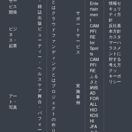
サー
・
と
情報セ
Ente
ビス
雑
は
キュリ
rtain
開発
誌
ク
サ
ティ方
men
出
ラ
ポ
針
t
版
ウ
ー
反社基
CAM
ビジ
ビ
ド
ト
本方針
PFI
ネ
ュ
フ
サ
カスタ
RE
ス・
ー
ァ
ー
マーハ
for
起業
テ
ン
ビ
ラスメ
Spor
ィ
デ
ス
ントに
ts
ー
ィ
対する
CAM
・
ン
考え方
PFI
ヘ
グ
クッ
RE
ル
と
キーポ
ふる
ス
は
リシー
さと
ケ
プ
実
納税
ア
ロ
施
AD
アー
舞
ジ
事
FOR
ト・
台
ェ
例
ALL
写真
・
ク
HIO
パ
ト
KOS
フ
の
HI
ォ
作
JFA
ー
り
クラ