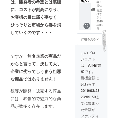
んの商
フェで
は、開発者の希望とは裏腹
い。 ※
者：
品が欲
も食べ
公共の
10人
しい方
に、コストが割高になり、
ながら
場所で
お届
におす
お話し
面会い
け予
お客様の目に届く事なく
すめ 商
ません
定：
たしま
品金額
2019
か？ 仕
す。 ※
ひっそりと市場から姿を消
年06
15,000
事の悩
日程
こ
月
円以上
み、恋
の
2019年
していく
のです・・・
リ
の商品
愛相談
タ
4-5月ご
ー
をお送
も受け
ン
ろを予
詳細を見る
を
りしま
付けて
選
定して
択
す。 ※
おりま
す
おりま
る
商品発
す。 ※2
す。 ※
このプロ
送が複
ですが、
無名企業の商品だ
時間を
場所は
ジェクト
数個、
超える
山手線
からと言って、決して大手
複数カ
ケース
沿線を
は、
All-In方
テゴ
もあり
主に検
企業に劣ってしうまう粗悪
式
です。
リーお
ますが
討して
送りす
ご容赦
いま
目標金額に
な商品ではありません！
ること
くださ
す。
関わらず、
があり
い。 ※
ます。
公共の
2019/03/28
彼等が開発・販売する商品
ま
場所で
23:59:59
ま
た、全
面会い
には、独創的で魅力的な商
商品の
たしま
でに集まっ
品が数多く存在します。
発送ま
す。 ※
た金額が
で1-2か
日程
月のお
2019年
ファンディ