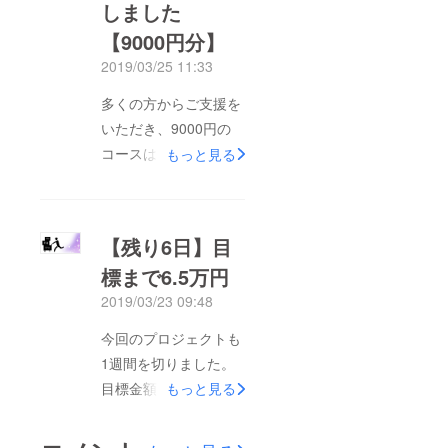
しました
ました！！残りの時間
奮闘していきますので
【9000円分】
ご支援・ご協力の程よ
2019/03/25 11:33
ろしくお願いいたしま
多くの方からご支援を
す▼「？！」ボックス
いただき、9000円の
配達プロジェクト
コースは完売いたしま
もっと見る
▼https://camp-
した。ありがとうござ
fire.jp/projects/view/12
います。本日、追加分
9871
として限定5セット追
【残り6日】目
加いたしました！お得
標まで6.5万円
なコースとなっており
2019/03/23 09:48
ますので是非ともご利
用のほどよろしくお願
今回のプロジェクトも
いいたします！
1週間を切りました。
目標金額まで残り6.5
もっと見る
万円！引き続きご支
援、ご協力のほどよろ