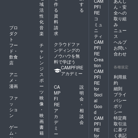
CAM
あんし
域
作
す
PFI
ん・安
活
る
る
RE
全への
性
資
コ
取り組
化
料
ミュ
み
プロ
音
請
ニ
ニュー
ダク
楽
求
ティ
ス
ト
CAM
ヘルプ
クラウドファ
フー
チ
PFI
お問い
ンディングの
ド・
ャ
RE
合わせ
ノウハウを無
飲食
レ
Crea
料で学ぼう
店
ン
tion
各種規定
CAMPFIRE
ジ
CAM
アカデミー
アニ
ス
利用規
PFI
メ・
ポ
約
RE
漫画
ー
CA
説
細則
for
ツ
MP
明
プライ
Soci
ファ
映
FI
会
バシー
al
ッ
像
RE
・
ポリ
Goo
ショ
・
ア
相
シー
d
ン
映
カ
談
特定商
CAM
画
デ
会
取引法
PFI
ゲー
書
ミ
に基づ
RE
ム・
籍
ー
く表記
for