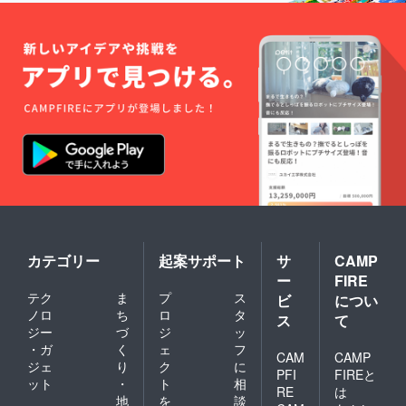
カテゴリー
起案サポート
サ
CAMP
ー
FIRE
テク
ま
プ
ス
ビ
につい
ノロ
ち
ロ
タ
ス
て
ジー
づ
ジ
ッ
・ガ
く
ェ
フ
CAM
CAMP
ジェ
り
ク
に
PFI
FIREと
ット
・
ト
相
RE
は
地
を
談