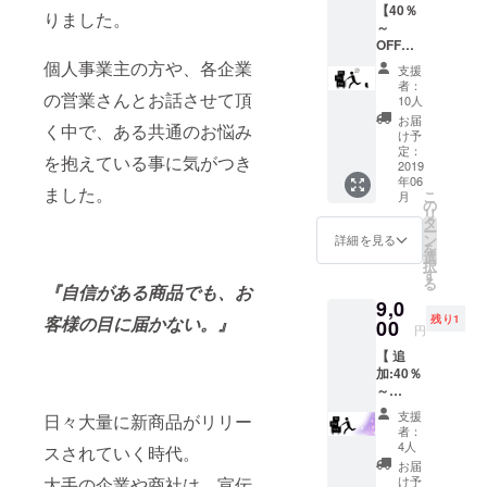
【40％
りました。
～
OFF】
おすす
個人事業主の方や、各企業
支援
めで
者：
す！ 合
の営業さんとお話させて頂
10人
計金額
お届
く中で、ある共通のお悩み
9,000円
け予
～をお
定：
を抱えている事に気がつき
送りし
2019
年06
ます。
ました。
こ
月
※商品発
の
リ
送が複
タ
ー
数個、
ン
詳細を見る
を
複数カ
選
択
テゴ
す
る
リーお
『自信がある商品でも、お
9,0
送りす
残り1
客様の目に届かない。』
ること
00
円
があり
【 追
ます。
加:40％
ま
～
た、全
OFF】
商品の
支援
日々大量に新商品がリリー
たくさ
発送ま
者：
んの商
で1-2か
4人
スされていく時代。
品が欲
月のお
お届
しい方
時間を
け予
大手の企業や商社は、宣伝