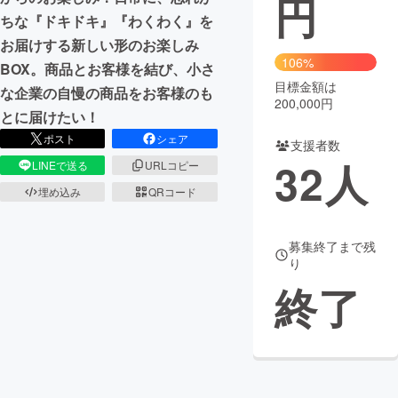
円
ちな『ドキドキ』『わくわく』を
まちづくり・地域活性化
お届けする新しい形のお楽しみ
106%
BOX。商品とお客様を結び、小さ
目標金額は
CAMPFIRE for Social Good
CAMPFIRE Creation
な企業の自慢の商品をお客様のも
200,000円
CAMPFIREふるさと納税
machi-ya
コミュニティ
とに届けたい！
ポスト
シェア
支援者数
32
人
LINEで送る
URLコピー
埋め込み
QRコード
募集終了まで残
り
終了