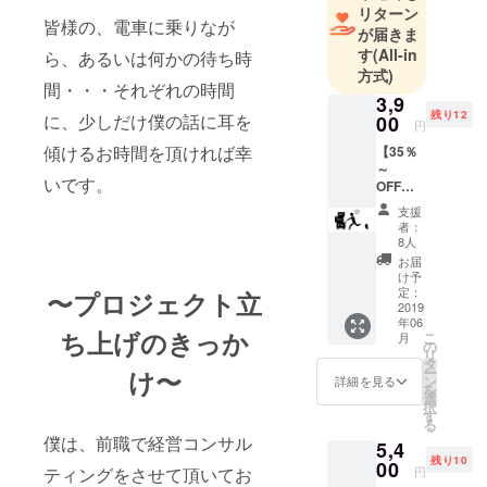
ます。
リターン
皆様の、電車に乗りなが
が届きま
目標は、
す
(All-in
ら、あるいは何かの待ち時
方式)
「会社でで
間・・・それぞれの時間
きない利益
3,9
残り12
に、少しだけ僕の話に耳を
00
にとらわれ
円
ないプロ
傾けるお時間を頂ければ幸
【35％
～
ジェクト」
いです。
OFF】
商品金
支援
少しでもご
額6,000
者：
円～の
興味ありま
8人
商品を
お届
したらご支
お送り
け予
援・ご協力
しま
定：
〜プロジェクト立
す。 ※
2019
の程よろし
年06
商品発
ち上げのきっか
こ
くお願いい
月
送が複
の
リ
数個、
たします。
タ
ー
け〜
複数カ
ン
詳細を見る
を
テゴ
選
択
リーお
す
る
送りす
僕は、前職で経営コンサル
5,4
ること
残り10
があり
00
円
ティングをさせて頂いてお
ます。