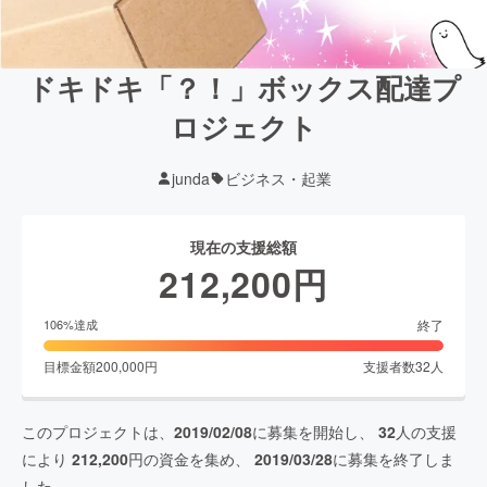
ドキドキ「？！」ボックス配達プ
ロジェクト
junda
ビジネス・起業
現在の支援総額
212,200
円
終了
106
%達成
目標金額
200,000
円
支援者数
32
人
このプロジェクトは、
2019/02/08
に募集を開始し、
32
人の支援
により
212,200
円の資金を集め、
2019/03/28
に募集を終了しま
した