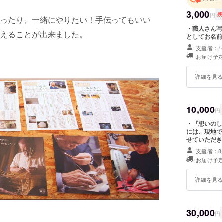
3,000
円
ったり、一緒にやりたい！手伝ってもいい
・職人さん写
えることが出来ました。
としてお名前
支援者：1
お届け予定
詳細を見
10,000
円
・『想いのし
には、現地でお渡しします) ・ウ
せていただき
支援者：8
お届け予定
詳細を見
30,000
円