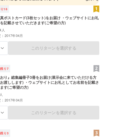
残り
16
真ポストカード(3枚セット)をお届け ・ウェブサイトにお礼
を記載させていただきます(ご希望の方)
4人
：2017年04月
このリターンを選択する
る
残り
7
おり』総集編冊子3冊をお届け(展示会に来ていただける方
ェブサイトにお礼としてお名前を記載さ
ます(ご希望の方)
人
：2017年04月
このリターンを選択する
る
残り
3