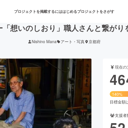
プロジェクトを掲載するには
はじめる
プロジェクトをさがす
ー「想いのしおり」職人さんと繋がり
Nishino Mana
アート・写真
京都府
注目のリターン
注目の新着プロジェクト
募集終了が近いプロジェクト
も
現在の
音楽
舞台・パフォーマンス
46
ゲーム・サービス開発
フード・飲食店
140%
書籍・雑誌出版
アニメ・漫画
目標金額は3
支援者
チャレンジ
ビューティー・ヘルスケ
52