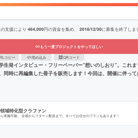
人の支援により
464,000
円の資金を集め、
2016/12/30
に募集を終了しま
もう一度プロジェクトをやってほしい
RLコピー
埋め込み
QRコード
学生発インタビュー・フリーペーパー”想いのしおり”。これま
、同時に再編集した冊子を販売します！今回は、開催に伴って
領域特化型クラファン
から実施可能。 企画からリターン配送まで、すべてお任せのプランもあります！