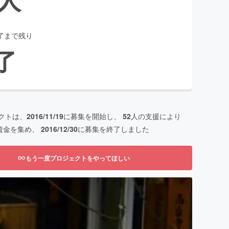
了まで残り
了
クトは、
2016/11/19
に募集を開始し、
52
人の支援により
資金を集め、
2016/12/30
に募集を終了しました
もう一度プロジェクトをやってほしい