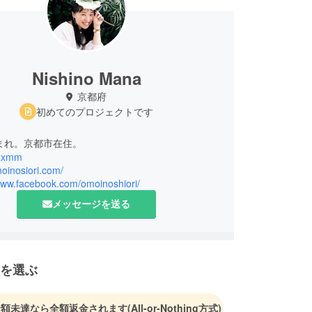
Nishino Mana
京都府
初めてのプロジェクトです
生まれ。京都市在住。
xxxmm
moinosiori.com/
/www.facebook.com/omoinoshiori/
メッセージを送る
を選ぶ
金額未達なら全額返金されます
(All-or-Nothing方式)