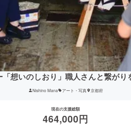
ー「想いのしおり」職人さんと繋がり
Nishino Mana
アート・写真
京都府
現在の支援総額
464,000
円