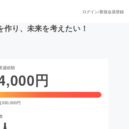
ログイン
/
新規会員登録
を作り、未来を考えたい！
うすぐ公開されます
支援総額
プロダクト
4,000
円
ファッション
スポーツ
30,000円
数
ア
ソーシャルグッド
人