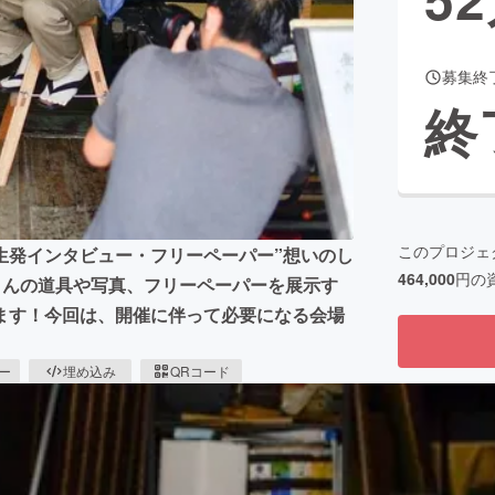
募集終
CAMPFIRE for Social Good
CAMPFIRE Creation
終
CAMPFIREふるさと納税
machi-ya
コミュニティ
このプロジェ
生発インタビュー・フリーペーパー”想いのし
464,000
円の
さんの道具や写真、フリーペーパーを展示す
ます！今回は、開催に伴って必要になる会場
ピー
埋め込み
QRコード