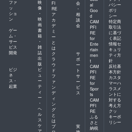
ファ
映
FI
会
バシー
al
ッ
像
RE
・
ポリ
Goo
ショ
・
ア
相
シー
d
ン
映
カ
談
特定商
CAM
画
デ
会
取引法
PFI
ゲー
書
ミ
に基づ
RE
ム・
籍
ー
く表記
for
サー
・
と
情報セ
Ente
ビス
雑
は
キュリ
rtain
開発
誌
ク
サ
ティ方
men
出
ラ
ポ
針
t
版
ウ
ー
反社基
CAM
ビジ
ビ
ド
ト
本方針
PFI
ネ
ュ
フ
サ
カスタ
RE
ス・
ー
ァ
ー
マーハ
for
起業
テ
ン
ビ
ラスメ
Spor
ィ
デ
ス
ントに
ts
ー
ィ
対する
CAM
・
ン
考え方
PFI
ヘ
グ
クッ
RE
ル
と
キーポ
ふる
ス
は
リシー
さと
ケ
プ
実
納税
ア
ロ
施