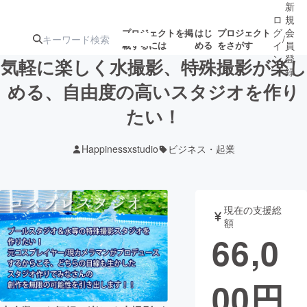
新
ロ
規
グ
会
プロジェクトを掲
はじ
プロジェクト
/
載するには
める
をさがす
イ
員
ン
登
気軽に楽しく水撮影、特殊撮影が楽し
録
める、自由度の高いスタジオを作り
たい！
人気のプロ
注目のリ
注目の新着プロ
募集終了が近いプ
もうすぐ公開
ジェクト
ターン
ジェクト
ロジェクト
されます
Happinessxstudio
ビジネス・起業
アート・写真
音楽
現在の支援総
テクノロジー・ガジェット
ゲーム・サ
額
66,0
映像・映画
書籍・雑誌
00
円
ビジネス・起業
チャレンジ