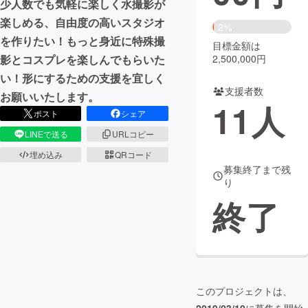
少人数でも気軽に楽しく水撮影が
楽しめる、自由度の高いスタジオ
まちづくり・地域活性化
2%
を作りたい！もっと身近に特殊撮
目標金額は
2,500,000円
影とコスプレを楽しんでもらいた
CAMPFIRE for Social Good
CAMPFIRE Creation
い！形にするための支援を宜しく
CAMPFIREふるさと納税
machi-ya
コミュニティ
支援者数
お願いいたします。
11
人
ポスト
シェア
LINEで送る
URLコピー
埋め込み
QRコード
募集終了まで残
り
終了
このプロジェクトは、