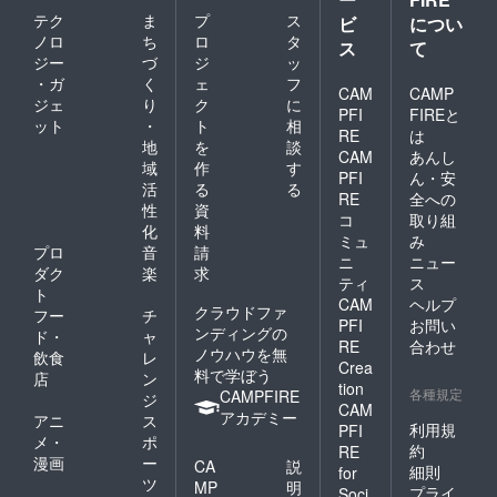
テク
ま
プ
ス
ビ
につい
ノロ
ち
ロ
タ
ス
て
ジー
づ
ジ
ッ
・ガ
く
ェ
フ
CAM
CAMP
ジェ
り
ク
に
PFI
FIREと
ット
・
ト
相
RE
は
地
を
談
CAM
あんし
域
作
す
PFI
ん・安
活
る
る
RE
全への
性
資
コ
取り組
化
料
ミュ
み
プロ
音
請
ニ
ニュー
ダク
楽
求
ティ
ス
ト
CAM
ヘルプ
クラウドファ
フー
チ
PFI
お問い
ンディングの
ド・
ャ
RE
合わせ
ノウハウを無
飲食
レ
Crea
料で学ぼう
店
ン
tion
各種規定
CAMPFIRE
ジ
CAM
アカデミー
アニ
ス
利用規
PFI
メ・
ポ
約
RE
漫画
ー
CA
説
細則
for
ツ
MP
明
プライ
Soci