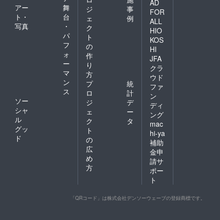
AD
アー
舞
ジ
事
FOR
ト・
台
ェ
例
ALL
写真
・
ク
HIO
パ
ト
KOS
フ
の
HI
ォ
作
JFA
ー
り
クラ
マ
方
ウド
ン
プ
統
ファ
ス
ロ
計
ン
ソー
ジ
デ
ディ
シャ
ェ
ー
ング
ル
ク
タ
mac
グッ
ト
hi-ya
ド
の
補助
広
金申
め
請サ
方
ポー
ト
「QRコード」は株式会社デンソーウェーブの登録商標です。