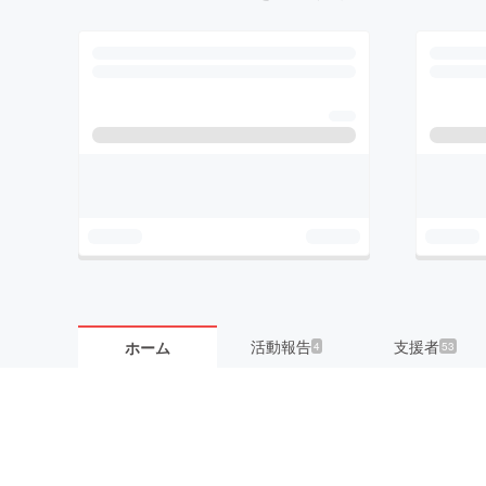
活動報告
支援者
ホーム
4
53