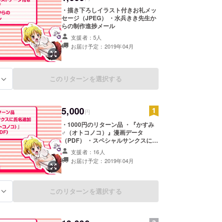
・描き下ろしイラスト付きお礼メッ
セージ（JPEG） ・水兵きき先生か
らの制作進捗メール
支援者：5人
お届け予定：2019年04月
このリターンを選択する
る
5,000
円
・1000円のリターン品 ・『かすみ
♂（オトコノコ）』漫画データ
（PDF） ・スペシャルサンクスに氏
名追加 ※備考欄にスペシャルサンク
支援者：16人
スに追加したいお名前（ニックネー
お届け予定：2019年04月
ム等でもOK）を必ず記入してくだ
さい ※3月末までに記入がない場合
はCAMPFIREのアカウント名を記載
します ※電子書籍化の際に入れさせ
このリターンを選択する
る
ていただきます