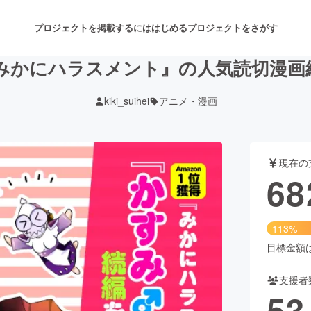
プロジェクトを掲載するには
はじめる
プロジェクトをさがす
！『みかにハラスメント』の人気読切漫
kiki_suihei
アニメ・漫画
注目のリターン
注目の新着プロジェクト
募集終了が近いプロジェクト
も
現在の
音楽
舞台・パフォーマンス
68
ゲーム・サービス開発
フード・飲食店
113%
書籍・雑誌出版
アニメ・漫画
目標金額は6
支援者
チャレンジ
ビューティー・ヘルスケ
53