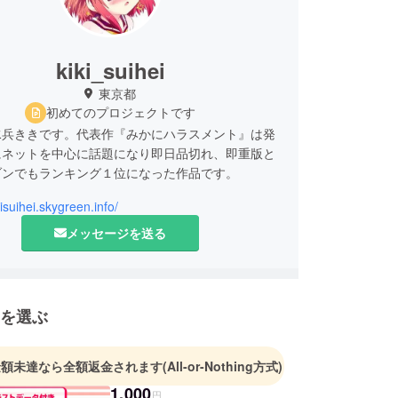
kiki_suihei
東京都
初めてのプロジェクトです
水兵ききです。代表作『みかにハラスメント』は発
にネットを中心に話題になり即日品切れ、即重版と
ゾンでもランキング１位になった作品です。
kisuihei.skygreen.info/
メッセージを送る
を選ぶ
金額未達なら全額返金されます
(All-or-Nothing方式)
1,000
円