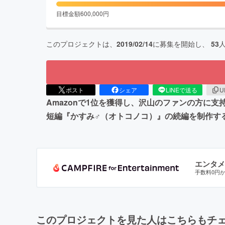
目標金額
600,000
円
このプロジェクトは、
2019/02/14
に募集を開始し、
53
ポスト
シェア
LINEで送る
U
Amazonで1位を獲得し、沢山のファンの方に
短編『かすみ♂（オトコノコ）』の続編を制作す
エンタメ
手数料0円
このプロジェクトを見た人はこちらもチ