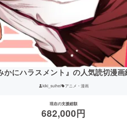
！『みかにハラスメント』の人気読切漫
kiki_suihei
アニメ・漫画
現在の支援総額
682,000
円