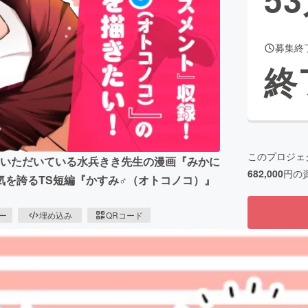
募集終
CAMPFIRE for Social Good
CAMPFIRE Creation
終
CAMPFIREふるさと納税
machi-ya
コミュニティ
このプロジェ
持をいただいている水兵きき先生の漫画『みかに
682,000
円の
を誇るTS短編『かすみ♂（オトコノコ）』
ピー
埋め込み
QRコード