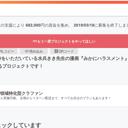
人の支援により
682,000
円の資金を集め、
2019/03/18
に募集を終了しま
もう一度プロジェクトをやってほしい
RLコピー
埋め込み
QRコード
支持をいただいている水兵きき先生の漫画『みかにハラスメント
るプロジェクトです！
領域特化型クラファン
から実施可能。 企画からリターン配送まで、すべてお任せのプランもあります！
ェックしています