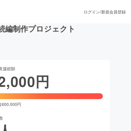
ログイン
/
新規会員登録
画続編制作プロジェクト
うすぐ公開されます
支援総額
プロダクト
2,000
円
ファッション
スポーツ
00,000円
数
ア
ソーシャルグッド
人