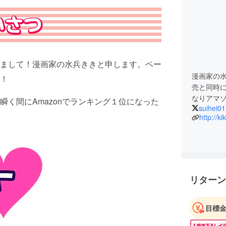
まして！漫画家の水兵ききと申します。ペー
漫画家の
！
売と同時
なりアマ
く間にAmazonでランキング１位になった
suihei01
http://ki
リターン
目標