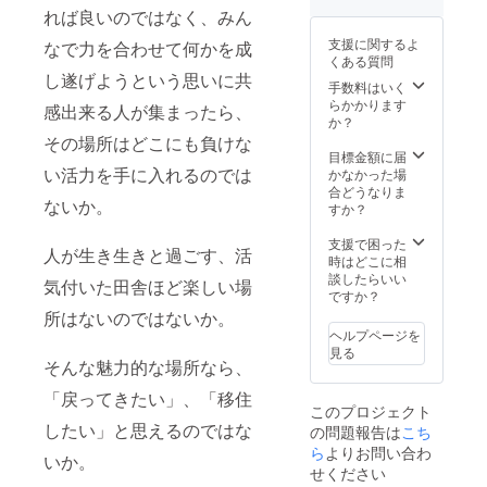
れば良いのではなく、みん
ション
上の場
動画に
合、3名
支援に関するよ
なで力を合わせて何かを成
てサン
様以降
くある質問
クスク
大人
し遂げようという思いに共
レジッ
1,000
手数料はいく
ト掲載
円/人、
らかかります
感出来る人が集まったら、
・諏訪
子ども
か？
湖カ
500円/
その場所はどこにも負けな
ヤック
人。1日
目標金額に届
受付展
最大5名
い活力を手に入れるのでは
かなかった場
示用寄
様迄。
合どうなりま
ないか。
贈プ
当パス
すか？
レート
ポート
名入れ
の譲渡
支援で困った
人が生き生きと過ごす、活
(紅やマ
や商用
時はどこに相
リーナ
利用は
談したらいい
気付いた田舎ほど楽しい場
にて展
出来ま
ですか？
示させ
せ
所はないのではないか。
て頂き
ん。》
ヘルプページを
ます) ・
・諏訪
見る
諏訪湖
湖カ
そんな魅力的な場所なら、
カヤッ
ヤック
「戻ってきたい」、「移住
クオリ
プロ
このプロジェクト
ジナルT
モー
したい」と思えるのではな
の問題報告は
こち
シャツ
ション
・諏訪
動画に
ら
よりお問い合わ
いか。
湖カ
てサン
せください
ヤック
クスク