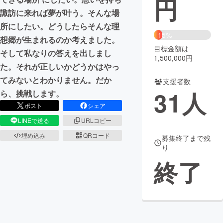
円
諏訪に来れば夢が叶う。そんな場
まちづくり・地域活性化
所にしたい。どうしたらそんな理
15%
想郷が生まれるのか考えました。
目標金額は
CAMPFIRE for Social Good
CAMPFIRE Creation
そして私なりの答えを出しまし
1,500,000円
CAMPFIREふるさと納税
machi-ya
コミュニティ
た。それが正しいかどうかはやっ
てみないとわかりません。だか
支援者数
31
人
ら、挑戦します。
ポスト
シェア
LINEで送る
URLコピー
埋め込み
QRコード
募集終了まで残
り
終了