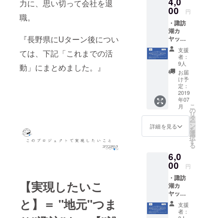
4,0
力に、思い切って会社を退
東京のアパ
00
円
レル・靴・
職。
・諏訪
雑貨を取り
湖カ
扱う商社に
『長野県にUターン後につい
ヤック
就職。国内
ツアー
支援
ては、下記「これまでの活
ご招待
外を結ぶ数
者：
券1枚
9人
動」にまとめました。』
多くの仕事
・お礼
お届
を経験させ
状
け予
定：
て頂きまし
2019
た。
年07
こ
月
の
リ
タ
2016年10
ー
ン
詳細を見る
を
月、「長野
選
択
す
県で働きた
る
い」「長野
6,0
県で暮らし
00
円
たい」とい
・諏訪
【実現したいこ
う想いに心
湖カ
ヤック
揺らぎ始め
と】＝ "地元"つま
ツアー
支援
る。
ご招待
者：
券1枚