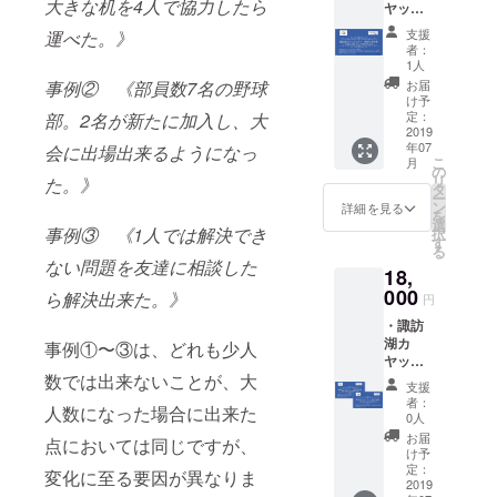
あるおんた
大きな机を4人で協力したら
ヤック
ツアー
け2240に毎
支援
運べた。》
ご招待
者：
週末行って
券1枚
1人
います！)
・諏訪
事例② 《部員数7名の野球
お届
湖カ
け予
ヤック
定：
部。2名が新たに加入し、大
・ダーツ
オリジ
2019
年07
(ダーツ仲間
会に出場出来るようになっ
ナルT
こ
月
シャツ
の
も増え、近
リ
た。》
・諏訪
タ
ー
隣で開催さ
湖カ
ン
詳細を見る
を
ヤック
れる大会に
選
事例③ 《1人では解決でき
択
オリジ
す
も参加する
る
ナルス
ない問題を友達に相談した
ようになり
18,
テッ
カー ・
000
ました。)
ら解決出来た。》
円
お礼状
・諏訪
湖カ
・ゴルフ(以
事例①〜③は、どれも少人
ヤック
前働いてい
数では出来ないことが、大
ツアー
支援
た会社の先
ご招待
者：
人数になった場合に出来た
ペアチ
輩・上司の
0人
ケット
お届
方に連れて
点においては同じですが、
・諏訪
け予
行って頂い
湖カ
定：
変化に至る要因が異なりま
ヤック
2019
たことを