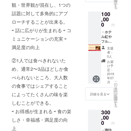
選
択
・諏訪
観・世界観が混在し、1つの
テッ
す
る
湖カ
カー ・
話題に対して多角的にアプ
100
ヤック
お礼状
受付展
,00
ローチすることが出来る。
示用寄
0
円
贈プ
⇨ 話に広がりが生まれる ⇨ コ
レート
・ホテ
名入れ
ル紅や
ミュニケーションの充実 ⇨
(紅やマ
フル
リーナ
コース
満足度の向上
支援
にて展
を一緒
者：
示させ
に頂き
0人
②1人では食べきれないた
て頂き
なが
お届
ます) ・
ら、直
け予
め、通常2〜3品ほどしか食
諏訪湖
接お話
定：
カヤッ
とお礼
2019
べられないところ、大人数
年07
クツ
をさせ
こ
月
アーご
てくだ
の
の食事ではシェアすること
リ
招待ペ
さい ・
タ
ー
アチ
諏訪湖
によってたくさんの味を楽
ン
詳細を見る
を
ケット
カヤッ
選
択
しむことができる。
・諏訪
クプロ
す
る
湖カ
モー
⇨ お得感が生まれる ⇨ 食の楽
300
ヤック
ション
オリジ
動画に
,00
しさ・幸福感・満足度の向
ナルス
てサン
0
円
テッ
クスク
上
カー ・
レジッ
・諏訪