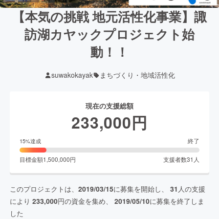
【本気の挑戦 地元活性化事業】諏
訪湖カヤックプロジェクト始
動！！
suwakokayak
まちづくり・地域活性化
現在の支援総額
233,000
円
終了
15
%達成
目標金額
1,500,000
円
支援者数
31
人
このプロジェクトは、
2019/03/15
に募集を開始し、
31
人の支援
により
233,000
円の資金を集め、
2019/05/10
に募集を終了しま
した