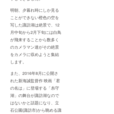
明朝、夕暮れ時にしか見る
ことができない橙色の空を
写した諏訪湖は絶景で、12
月中旬から2月下旬には白鳥
が飛来することから数多く
のカメラマン達がその絶景
をカメラに収めようと集結
します。
また、2016年8月に公開さ
れた新海誠監督作 映画「君
の名は」に登場する「糸守
湖」の舞台が諏訪湖なので
はないかと話題になり、立
石公園(諏訪市)から眺める諏