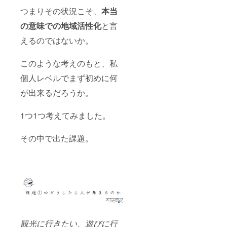
オリジ
レジッ
つまりその状況こそ、
本当
ナルス
ト掲載
テッ
・諏訪
の意味での地域活性化
と言
カー ・
湖カ
えるのではないか。
お礼状
ヤック
私がお
受付展
渡しに
示用寄
このような考えのもと、私
お伺い
贈プ
し、直
レート
個人レベルでまず初めに何
接お礼
名入れ
のご挨
(紅やマ
が出来るだろうか。
拶をさ
リーナ
せてく
にて展
ださい!!
示させ
1つ1つ考えてみました。
面会の
て頂き
際は、
ます) ・
同伴者
諏訪湖
その中で出た課題。
をつけ
カヤッ
るもし
クオリ
くは公
ジナルT
共の場
シャツ
での面
・諏訪
会とす
湖カ
るなど
ヤック
配慮い
オリジ
たしま
ナルス
す。ご
テッ
観光に行きたい、遊びに行
安心く
カー ・