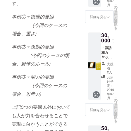
年07
オリジ
す。
こ
きっかけに
月
ナルT
の
リ
シャツ
好きになり
タ
ー
・諏訪
事例① ⇨ 物理的要因
ン
詳細を見る
ました。以
を
湖カ
選
択
前の会社の
(今回のケースの
ヤック
す
る
オリジ
先輩・上司
場合、重さ)
30,
ナルス
の方々と
テッ
000
円
は、今もゴ
カー ・
事例② ⇨ 規制的要因
・諏訪
お礼状
ルフを通じ
湖カ
(今回のケースの場
て交流して
ヤック
受付展
合、野球のルール)
支援
示用寄
者：
贈プ
2人
レート
事例③ ⇨ 能力的要因
お届
名入れ
け予
(今回のケースの
(紅やマ
定：
リーナ
2019
場合、思考力)
年07
にて展
こ
月
示させ
の
リ
て頂き
タ
上記3つの要因以外において
ー
ます) ・
ン
詳細を見る
を
諏訪湖
選
も人が力を合わせることで
択
カヤッ
す
る
クツ
実現に向かうことができる
50,
アーご