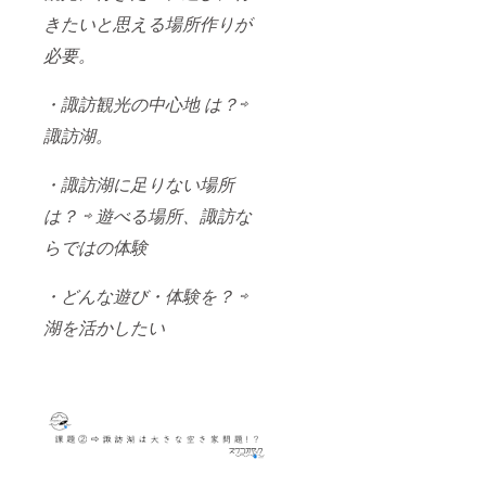
ださ
お礼状
きたいと思える場所作りが
い。 ※
私がお
日本国
渡しに
必要。
内に限
お伺い
り、国
し、直
外の場
接お礼
・諏訪観光の中心地 は？⇨
合は郵
のご挨
諏訪湖。
送とな
拶をさ
りま
せてく
す。 ※
ださい!!
・諏訪湖に足りない場所
サンク
面会の
スクレ
際は、
は？ ⇨ 遊べる場所、諏訪な
ジット
同伴者
のお名
をつけ
らではの体験
前また
るもし
はニッ
くは公
クネー
共の場
・どんな遊び・体験を？ ⇨
ムを、
にてお
湖を活かしたい
支援時
会いす
の備考
るなど
欄に記
配慮さ
載して
せて頂
くださ
きま
い。 未
す。ご
記載の
安心く
場合は
ださ
CAMPF
い。 ※
IREのア
日本国