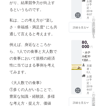
カヤッ
お届
がり、結果競争力が向上す
てサン
クツ
け予
クスク
アーご
定：
るというものです。
レジッ
2019
招待ペ
年07
ト掲載
アチ
こ
月
・諏訪
ケット
私は、この考え方が "楽し
の
リ
湖カ
・諏訪
タ
ー
さ・幸福感・満足度" にも共
ヤック
湖カ
ン
詳細を見る
を
受付展
ヤック
選
択
通して言えると考えます。
示用寄
オリジ
す
る
贈プ
ナルT
80,
レート
シャツ
例えば、身近なところか
名入れ
000
・諏訪
円
(紅やマ
湖カ
ら、1人での食事と大人数で
・ホテ
リーナ
ヤック
ル紅や
にて展
オリジ
の食事において規模の経済
1泊2日
示させ
ナルス
ペア宿
て頂き
性に当てはまる事例を考え
テッ
支援
泊券 ・
ます) ・
カー ・
者：
てみます。
諏訪湖
諏訪湖
お礼状
0人
カヤッ
カヤッ
お届
クプロ
クツ
け予
《大人数での食事》
モー
アーご
定：
ション
2019
招待券4
①多くの人がいることで、
年07
動画に
枚 ・諏
こ
月
てサン
訪湖カ
の
豊富な知識・経験談、多様
リ
クスク
ヤック
タ
ー
レジッ
オリジ
ン
な考え方・捉え方、価値
詳細を見る
を
ト掲載
ナルス