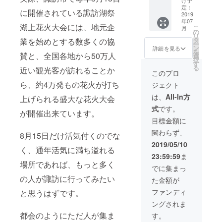
け予
・諏訪
す。お
ト 《ご
定：
に開催されている諏訪湖祭
湖カ
連れ様3
提示
2019
年07
ヤック
名以上
で、カ
湖上花火大会には、地元企
こ
月
オリジ
の場
ヤック
の
リ
ナルス
合、3名
体験通
タ
業を始めとする数多くの協
ー
テッ
様以降
常1日
ン
詳細を見る
を
カー ・
大人
5,000円
賛と、全国各地から50万人
選
択
お礼状
3,000
のとこ
す
る
近い観光客が訪れることか
円/人、
ろ500円
このプロ
子ども
(保険料
ら、約4万発もの花火が打ち
ジェクト
1,500
込)で
円/人。
2019年
は、
All-In方
上げられる盛大な花火大会
1日最大
7月1日
式
です。
5名様
より10
が開催出来ています。
迄。当
年間(営
目標金額に
パス
業日に
関わらず、
ポート
限る)ご
8月15日だけ活気付くのでな
の譲渡
利用頂
2019/05/10
く、通年活気に満ち溢れる
や商用
けま
23:59:59
ま
利用は
す。お
場所であれば、もっと多く
出来ま
連れ様1
でに集まっ
せ
名まで
の人が諏訪に行ってみたい
た金額が
ん。》
同料金
・諏訪
でご利
ファンディ
と思うはずです。
湖カ
用頂け
ングされま
ヤック
ます。
プロ
お連れ
都会のようにただ人が集ま
す。
モー
様3名以