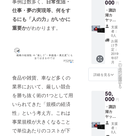
事例は数多く、
日常生活・
招待ペ
000
円
アチ
仕事・夢の実現等、何をす
・諏訪
ケット
湖カ
・諏訪
るにも「人の力」がいかに
ヤック
湖カ
プロ
ヤック
重要か
がわかります。
支援
モー
オリジ
者：
ション
ナルス
0人
動画に
テッ
お届
てサン
カー ・
け予
クスク
お礼状
定：
レジッ
2019
年07
ト掲載
こ
月
・諏訪
の
リ
湖カ
タ
ー
ヤック
ン
詳細を見る
を
食品や雑貨、車など多くの
受付展
選
択
示用寄
す
業界において、厳しい競合
る
贈プ
50,
レート
を勝ち抜く術の1つとして用
名入れ
000
円
(紅やマ
いられてきた「規模の経済
・諏訪
リーナ
湖カ
性」という考え方。これは
にて展
ヤック
示させ
事業規模が大きくなること
プロ
て頂き
支援
モー
ます) ・
者：
で単位あたりのコストが下
ション
諏訪湖
0人
動画に