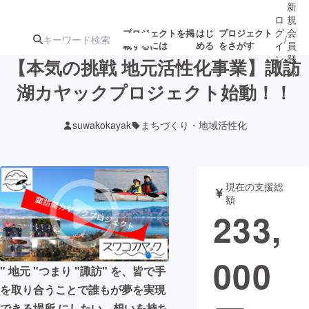
新
ロ
規
グ
会
プロジェクトを掲
はじ
プロジェクト
/
載するには
める
をさがす
イ
員
ン
登
【本気の挑戦 地元活性化事業】諏訪
録
湖カヤックプロジェクト始動！！
人気のプロ
注目のリ
注目の新着プロ
募集終了が近いプ
もうすぐ公開
suwakokayak
まちづくり・地域活性化
ジェクト
ターン
ジェクト
ロジェクト
されます
アート・写真
音楽
現在の支援総
額
233,
テクノロジー・ガジェット
ゲーム・サ
000
映像・映画
書籍・雑誌
" 地元 "つまり "諏訪" を、皆で手
を取り合うことで誰もが夢を実現
ビジネス・起業
チャレンジ
できる場所 にしたい。想いを持ち