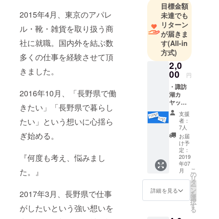
目標金額
2011年3月、
2015年4月、東京のアパレ
未達でも
諏訪清陵高
リターン
ル・靴・雑貨を取り扱う商
等学校を卒
が届きま
業。
社に就職。国内外を結ぶ数
す
(All-in
方式)
多くの仕事を経験させて頂
『18年間、
2,0
きました。
諏訪の地で
00
円
育ちまし
・諏訪
2016年10月、「長野県で働
た。』
湖カ
ヤック
きたい」「長野県で暮らし
オリジ
2011年4月、
支援
ナルス
たい」という想いに心揺ら
者：
横浜国立大
テッ
7人
カー ・
ぎ始める。
学へ進学
お届
お礼状
け予
し、人生初
定：
『何度も考え、悩みまし
めて長野県
2019
年07
外での生活
こ
た。』
月
の
リ
をスター
タ
ー
ト。
ン
詳細を見る
2017年3月、長野県で仕事
を
選
択
す
がしたいという強い想いを
る
2015年4月、