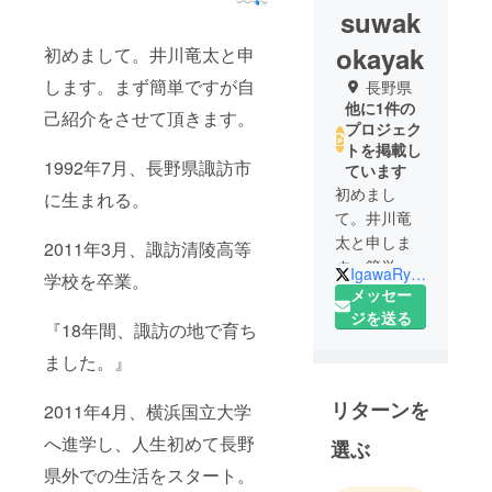
suwak
okayak
初めまして。井川竜太と申
します。まず簡単ですが自
長野県
他に1件の
己紹介をさせて頂きます。
プロジェク
トを掲載し
1992年7月、長野県諏訪市
ています
初めまし
に生まれる。
て。井川竜
太と申しま
2011年3月、諏訪清陵高等
す。簡単で
IgawaRyuta
学校を卒業。
すが自己紹
メッセー
介をさせて
ジを送る
『18年間、諏訪の地で育ち
頂きます。
ました。』
1992年7月、
リターンを
2011年4月、横浜国立大学
長野県諏訪
市に生ま
へ進学し、人生初めて長野
選ぶ
れ、
県外での生活をスタート。