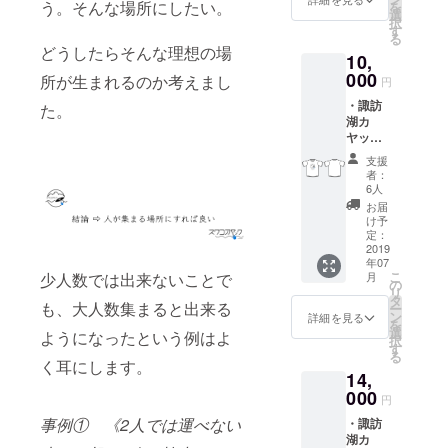
う。そんな場所にしたい。
を
選
択
す
る
どうしたらそんな理想の場
趣味
10,
000
・サッカー
所が生まれるのか考えまし
円
(小学校1年
・諏訪
た。
生〜高校3年
湖カ
ヤック
生まで選手
オリジ
支援
として練習
ナルT
者：
シャツ
に励み、大
6人
・諏訪
お届
学生の時は
湖カ
け予
子どもたち
ヤック
定：
オリジ
2019
に教える立
年07
ナルス
場として
こ
少人数では出来ないことで
月
テッ
の
リ
サッカーに
カー ・
タ
も、大人数集まると出来る
ー
お礼状
ン
詳細を見る
携わってい
を
選
ようになったという例はよ
択
ました。)
す
る
く耳にします。
14,
・スノー
000
円
ボード(長野
事例① 《2人では運べない
・諏訪
県王滝村に
湖カ