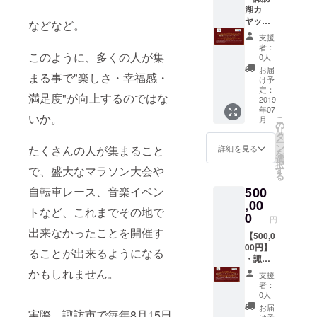
お礼状
ト掲載
湖カ
・諏訪
ヤック
などなど。
湖カ
パス
支援
ヤック
ポート
者：
受付展
《ご提
このように、多くの人が集
0人
示用寄
示で、
お届
まる事で"楽しさ・幸福感・
贈プ
カヤッ
け予
レート
ク体験
定：
満足度"が向上するのではな
名入れ
通常1日
2019
年07
(紅やマ
5,000円
いか。
こ
月
リーナ
のとこ
の
リ
にて展
ろ1,000
タ
ー
示させ
円(保険
ン
詳細を見る
たくさんの人が集まること
を
て頂き
料込)で
選
択
ます) ・
2019年
で、盛大なマラソン大会や
す
る
諏訪湖
7月1日
自転車レース、音楽イベン
500
カヤッ
より5年
クツ
間(営業
,00
トなど、これまでその地で
アーご
日に限
0
円
招待ペ
る)ご利
出来なかったことを開催す
アチ
用頂け
【500,0
ケット
ます。
00円】
ることが出来るようになる
・諏訪
お連れ
・諏訪
湖カ
様1名ま
湖カ
かもしれません。
支援
ヤック
で同料
ヤック
者：
オリジ
金でご
プレミ
0人
ナルT
利用頂
アムパ
お届
実際、諏訪市で毎年8月15日
シャツ
けま
スポー