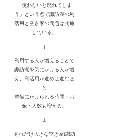
「使わないと廃れてしま
カウン
内に限
ト名と
り、国
う」という点で諏訪湖の利
なりま
外の場
す。
合は郵
活用と空き家の問題は共通
送とな
りま
している。
す。 ※
サンク
スクレ
↓
ジット
のお名
前また
利用する人が増えることで
はニッ
諏訪湖を気にかける人が増
クネー
ムを、
え、利活用が進めば進むほ
支援時
の備考
ど
欄に記
載して
整備にかけられる時間・お
くださ
い。 未
金・人数も増える。
記載の
場合は
↓
CAMPF
IREのア
カウン
あれだけ大きな空き家(諏訪
ト名と
なりま