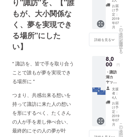
り"諏訪"を、【"誰
2人
・諏訪
『何度も考
お届
湖カ
け予
もが、大小関係な
え、悩みま
ヤック
定：
オリジ
2019
した。』
く、
夢を
実現でき
年07
ナルス
こ
月
テッ
の
リ
2017年3月、
る場所
"にした
カー ・
タ
ー
お礼状
ン
長野県で仕
詳細を見る
を
い】
選
事がしたい
択
す
る
という強い
8,0
想いを力
" 諏訪を、皆で手を取り合う
00
円
に、思い
ことで誰もが夢を実現でき
・諏訪
切って会社
湖カ
を退職。
る場所に "
ヤック
ツアー
支援
ご招待
長野県にU
者：
つまり、共感出来る想いを
ペアチ
4人
ターン。
ケット
お届
持って諏訪に来た人の想い
・お礼
け予
状
定：
を形にするべく、たくさん
その後につ
2019
いては本文
年07
の人が手を差し伸べ合い、
こ
月
の
にてご説明
リ
最終的にその人の夢が叶
タ
します。
ー
ン
詳細を見る