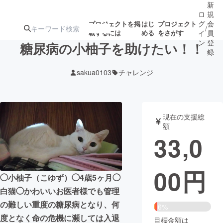
新
ロ
規
グ
会
プロジェクトを掲
はじ
プロジェクト
/
載するには
める
をさがす
イ
員
ン
登
糖尿病の小柚子を助けたい！！
録
sakua0103
チャレンジ
人気のプロ
注目のリ
注目の新着プロ
募集終了が近いプ
もうすぐ公開
ジェクト
ターン
ジェクト
ロジェクト
されます
現在の支援総
額
アート・写真
音楽
33,0
テクノロジー・ガジェット
ゲーム・サ
00
円
◯小柚子（こゆず）◯4歳5ヶ月◯
映像・映画
書籍・雑誌
白猫◯かわいいお医者様でも管理
の難しい重度の糖尿病となり、何
6%
ビジネス・起業
チャレンジ
度となく命の危機に瀕しては入退
目標金額は