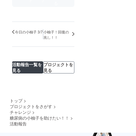
る
今日の小柚子 3/7
小柚子！回復の
兆し！！
活動報告一覧を
プロジェクトを
見る
見る
トップ
>
プロジェクトをさがす
>
チャレンジ
>
糖尿病の小柚子を助けたい！！
>
活動報告