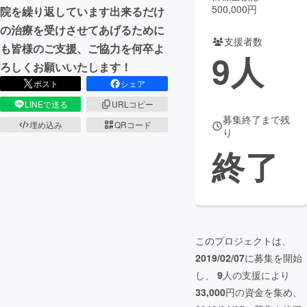
500,000円
院を繰り返しています出来るだけ
まちづくり・地域活性化
の治療を受けさせてあげるために
支援者数
も皆様のご支援、ご協力を何卒よ
9
人
ろしくお願いいたします！
CAMPFIRE for Social Good
CAMPFIRE Creation
ポスト
シェア
CAMPFIREふるさと納税
machi-ya
コミュニティ
LINEで送る
URLコピー
募集終了まで残
埋め込み
QRコード
り
終了
このプロジェクトは、
2019/02/07
に募集を開始
し、
9
人の支援により
33,000
円の資金を集め、