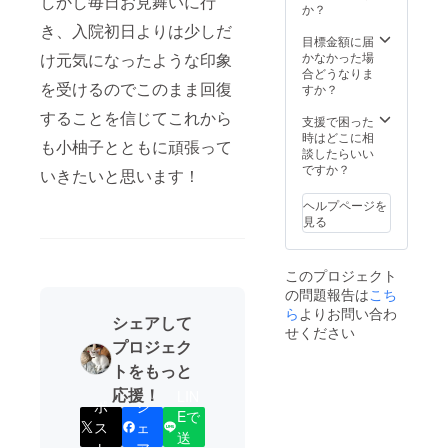
しかし毎日お見舞いに行
か？
き、入院初日よりは少しだ
目標金額に届
け元気になったような印象
かなかった場
合どうなりま
を受けるのでこのまま回復
すか？
することを信じてこれから
支援で困った
時はどこに相
も小柚子とともに頑張って
談したらいい
ですか？
いきたいと思います！
ヘルプページを
見る
このプロジェクト
の問題報告は
こち
ら
よりお問い合わ
シェアして
せください
プロジェク
トをもっと
応援！
LIN
ポ
シ
Eで
ス
ェ
送
ト
ア