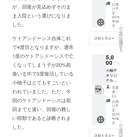
ランダ
お届
が、回復が見込めずそのま
ムに5種
け予
類のポ
定：
ま入院という運びになりま
スト
2019
年06
カード
した。
こ
月
をお送
の
リ
りしま
タ
ー
す！ ※
ケトアシドーシス自体これ
ン
詳細を見る
を
画像は
選
択
で4度目となりますが、通常
イメー
す
る
ジです
1度のケトアシドーシスで亡
5,0
00
円
くなってしまう子が20%前
小柚子
後いる中で3度復活している
オリジ
ナルマ
小柚子はとてもすごいとい
グカッ
支援
プ 小柚
われていました。ただ、今
者：
子の写
2人
回のケトアシドーシスは前
真がプ
お届
リント
け予
回までと違い、回復の難し
された
定：
マグ
2019
い部類であると診断されま
年06
カップ
こ
月
をお送
の
した。
リ
りしま
タ
ー
す！ ※
ン
詳細を見る