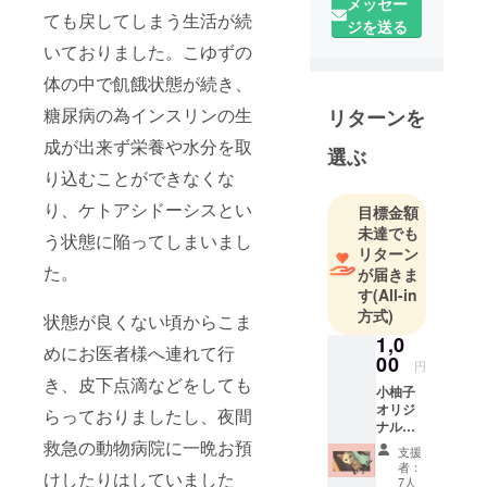
メッセー
ても戻してしまう生活が続
愛猫の医療
ジを送る
費支援にな
いておりました。こゆずの
にとぞご協
体の中で飢餓状態が続き、
力くださ
糖尿病の為インスリンの生
リターンを
い！！！
成が出来ず栄養や水分を取
選ぶ
り込むことができなくな
り、ケトアシドーシスとい
目標金額
未達でも
う状態に陥ってしまいまし
リターン
た。
が届きま
す
(All-in
方式)
状態が良くない頃からこま
1,0
めにお医者様へ連れて行
00
円
き、皮下点滴などをしても
小柚子
オリジ
らっておりましたし、夜間
ナルポ
スト
救急の動物病院に一晩お預
支援
カード
者：
けしたりはしていました
セット
7人