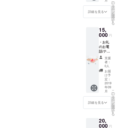
こ
ご報告いたします！たくさ
カード
記入の
の
リ
４枚を
ない場
タ
んのご支援ありがとうござ
ー
送らさ
合は
ン
詳細を見る
を
せてい
CAMPF
選
いました！ご支援いただい
択
ただき
IREの
す
る
ます！
た総金額 ５５７,０００
ユー
15,
・エン
ザー名
円 達成率１０１％です！
ドクレ
000
を掲載
円
ジット
いたし
ご支援いただいた方々への
・お礼
にお名
ます。
のお電
前を入
ご了承
リターンは、９月〜１０月
話/テレ
れさせ
くださ
ビ電話/
ていた
頃を予定しております。リ
い。）
支援
メール
だきま
・映像
者：
ターンの準備が整いました
・撮影
す！
公開前
0人
地の写
（※支援
にプレ
お届
ら、随時ご連絡をいたしま
真が
時、必
ミア視
け予
入った
ず備考
定：
聴（オ
すので、今しばらくお待ち
ポスト
2019
欄にご
ンライ
年09
カード
希望の
くださいませ。また、ご支
ン）に
こ
月
４枚を
お名前
の
招待い
リ
援いただいた金額の使い道
送らさ
をご記
タ
たしま
ー
せてい
入くだ
ン
す！
詳細を見る
を
についての報告動画もアッ
ただき
さい。
選
択
ます！
記入の
す
プする予定ですので、そち
る
・エン
ない場
20,
ドクレ
合は
らもご確認ください。【撮
ジット
000
CAMPF
円