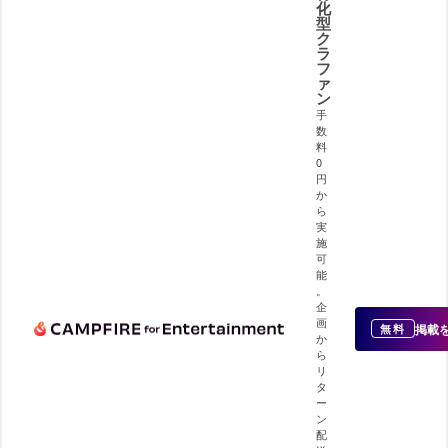
化
型
ク
ラ
フ
ァ
ン
手
数
料
0
円
か
ら
実
施
可
能
。
企
画
掲載
無料
か
ら
リ
タ
ー
ン
配