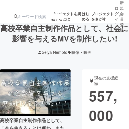
新
ロ
規
グ
会
プロジェクトを掲
はじ
プロジェクト
/
載するには
める
をさがす
イ
員
ン
登
高校卒業自主制作作品として、社会に
録
影響を与えるMVを制作したい!
人気のプロ
注目のリ
注目の新着プロ
募集終了が近いプ
もうすぐ公開
Seiya Nemoto
映像・映画
ジェクト
ターン
ジェクト
ロジェクト
されます
アート・写真
音楽
現在の支援総
額
557,
テクノロジー・ガジェット
ゲーム・サ
000
映像・映画
書籍・雑誌
高校卒業自主制作作品として、
ビジネス・起業
チャレンジ
「今を生きる」とは何か。また、