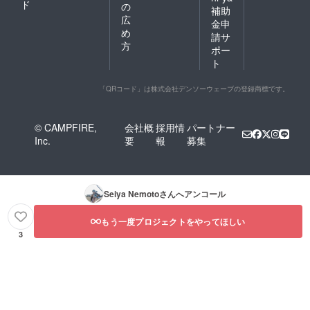
ド
の
補助
広
金申
め
請サ
方
ポー
ト
「QRコード」は株式会社デンソーウェーブの登録商標です。
© CAMPFIRE,
会社概
採用情
パートナー
Inc.
要
報
募集
Seiya Nemoto
さんへアンコール
もう一度プロジェクトをやってほしい
3