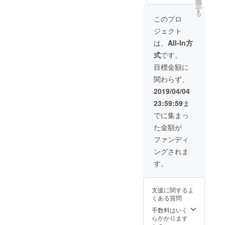
ン）に
選
択
入くだ
ダーに
招待い
す
る
さい。
し、お
たしま
このプロ
記入の
送りし
す！ ・
ジェクト
ない場
ます！
メイキ
合は
・エン
ング映
は、
All-In方
CAMPF
ドクレ
像 い
式
です。
IREの
ジット
ち早く
ユー
に大き
お届
目標金額に
ザー名
くお名
け！(限
関わらず、
を掲載
前を入
定公開
いたし
れさせ
のURL
2019/04/04
ます。
ていた
をお送
23:59:59
ま
ご了承
だきま
りしま
くださ
す！
す） ・
でに集まっ
い。）
（※支援
レコー
た金額が
・映像
時、必
ディン
公開前
ず備考
グした
ファンディ
にプレ
欄にご
ものを
ングされま
ミア視
希望の
CDでお
聴（オ
お名前
送りし
す。
ンライ
をご記
ます！
ン）に
入くだ
招待い
さい。
支援に関するよ
たしま
記入の
くある質問
す！ ・
ない場
メイキ
合は
手数料はいく
ング映
CAMPF
らかかります
像を入
IREの