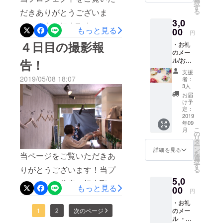
をお詫びいたします。ご理
１年後、高
影、7日目では、家での引越
択
大村一久制作協力 藤堂智
す！
す
校卒業後に
だきありがとうございま
る
解のほどよろしくお願いい
（※支援
しシーンの撮影でした。今
光 濱田圭吾 辻亜輝洋
3,0
時、必
アメリカの
す！代表の根本聖也です。
たします。
もっと見る
回の撮影では、プロジェク
ず備考
00
映画学校へ
円
中川浩耀カバー曲 平井大/
欄にご
本日１１日、５日目の撮影
４日目の撮影報
ト協力してくれている５名
行く予定。
・お礼
希望の
また逢う日まで歌
のメー
が終了いたしました。今回
お名前
※無人航空従
のスタッフとともに撮影し
ル/お電
告！
藤堂智光 江川雅裕美ピア
をご記
事者２級、
のロケ場所は、東京メトロ
話を送
入くだ
ました。【スタジオサン、
支援
ノ 川村美子ギター
らさせ
国土交通省
さい。
2019/05/08 18:07
者：
明治神宮前（原宿）駅から
ていた
スペースマーケットを利
記入の
3人
日本全国包
高橋さん録音 君嶋楓
だきま
ない場
徒歩６分位置にある、デザ
お届
括許可取得
用】
す！ ・
合は
け予
也
エンド
インフェスタ カフェ＆
CAMPF
定：
済
クレ
2019
IREの
バー様のご協力のもと、ロ
年09
ジット
ユー
こ
月
にお名
ザー名
の
ケを行いました。今回は、
リ
前を入
を掲載
タ
ー
れさせ
いたし
ン
詳細を見る
モデル様以外に、お客様役
を
当ページをご覧いただきあ
ていた
ます。
選
択
だきま
のエキストラ５名の方々に
ご了承
す
りがとうございます！当プ
る
す！
くださ
ご協力いただきました。撮
5,0
（※支援
い。）
ロジェクト代表の根本聖也
もっと見る
時、必
00
円
影進行は順調に進んでおり
ず備考
です！５月５日に、第４日
・お礼
欄にご
ます。今後も応援よろしく
目の撮影が終了しましたの
のメー
1
2
次のページ
希望の
ル ・撮
お名前
お願いいたします！