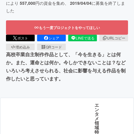
により
557,000
円の資金を集め、
2019/04/04
に募集を終了しま
した
もう一度プロジェクトをやってほしい
ポスト
シェア
LINEで送る
URLコピー
埋め込み
QRコード
高校卒業自主制作作品として、「今を生きる」とは何
か。また、運命とは何か。今しかできないことは？など
いろいろ考えさせられる、社会に影響を与える作品を制
作したいと思っています。
エ
ン
タ
メ
領
域
特