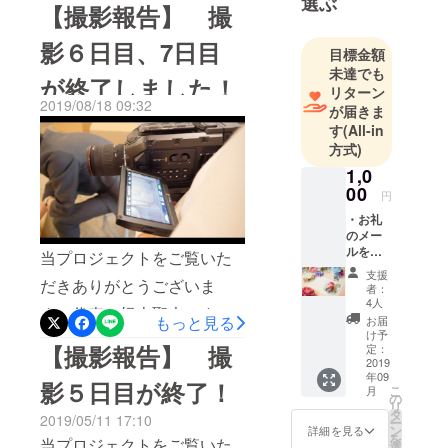
在、９月４日に映像公開を
選ぶ
像を撮って
【撮影報告】 撮
https://youtu.be/3d0tbooo76
目標に進めておりました
います。
M ←クリックでページ
影６日目、7日目
（現在 映
目標金額
が、本編最終編集に遅れが
に飛べます。作品ペー
未達でも
像制作会社
が終了しました！
出ているため、映像公開日
リターン
ジ ←クリックでページ
と編集員契
2019/08/18 09:32
が届きま
時を【２０１９年１１月６
約、ビデオ
に飛べます。ぜひ、高評価
す
(All-in
日 午後６：００（日本時
グラ
方式)
やSNSなどでシェア・拡散
ファー）
間）】→【２０１９年１１
1,0
にご協力いただければと思
また、編集
00
月１５日 午後５：００
円
や細かい撮
います。Instagramでは、
・お礼
（日本時間）】に変更させ
影技法な
ショートバージョンを公開
のメー
ど、アメリ
ていただきます。また、映
ルを送
当プロジェクトをご覧いた
する予定です。それも合わ
らさせ
カのクリエ
支援
像公開日変更に伴い、リ
だきありがとうございま
ていた
者：
せてご覧ください！
イターなど
だきま
4人
ターン発送も１１月１５
す！代表の根本聖也です。
す！ ・
から学び、
Instagram @seiya_nemoto
もっと見る
お届
エンド
日〜対応させていただきま
け予
自分が創り
活動報告投稿が遅くなりま
←クリックでページに飛べ
クレ
【撮影報告】 撮
定：
出せる映像
す。たくさんのご支援を頂
ジット
2019
したが、6月、7月に撮影6日
ます。作品情報監督
年09
にお名
の範囲を
影５日目が終了！
こ
き有難うございました。公
月
目と7日目が終了しました。
前を入
の
根本聖也主演 武井一
日々広げて
リ
れさせ
タ
2019/05/11 17:10
開日に遅れが出ていること
ー
6日目では、カフェでの撮
います。
ていた
ン
輝 尾台彩香演出協力
詳細を見る
を
当プロジェクトをご覧いた
だきま
選