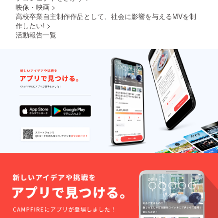
映像・映画
>
グした
CDをお
高校卒業自主制作作品として、社会に影響を与えるMVを制
送りし
作したい!
>
ます ・
活動報告一覧
SNSで
宣伝等
のお手
伝いを
いたし
ます
（１回
のみ、
法にあ
たるも
のは不
可。）
・動画
撮影、
編集を
しま
す！ご
希望の
カテゴ
リに対
応しま
す！
宣伝用
でも、