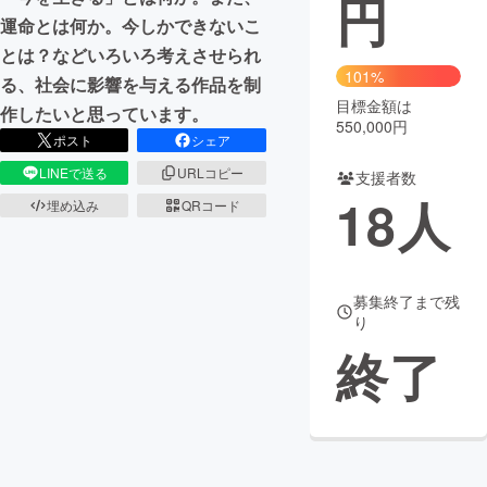
円
運命とは何か。今しかできないこ
まちづくり・地域活性化
とは？などいろいろ考えさせられ
101%
る、社会に影響を与える作品を制
目標金額は
CAMPFIRE for Social Good
CAMPFIRE Creation
作したいと思っています。
550,000円
CAMPFIREふるさと納税
machi-ya
コミュニティ
ポスト
シェア
LINEで送る
URLコピー
支援者数
18
人
埋め込み
QRコード
募集終了まで残
り
終了