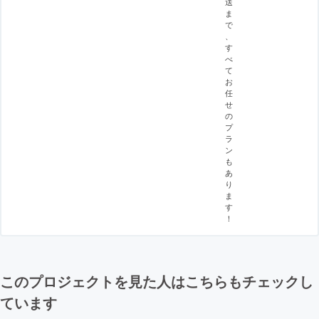
送
ま
で
、
す
べ
て
お
任
せ
の
プ
ラ
ン
も
あ
り
ま
す
！
このプロジェクトを見た人はこちらもチェックし
ています