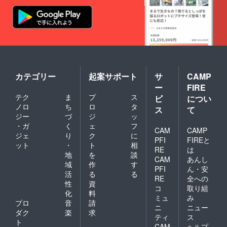
個人PR
用でも
OK!（1
回のみ
有効。
法に当
たるも
のは不
可。）
カテゴリー
起案サポート
サ
CAMP
ー
FIRE
テク
ま
プ
ス
ビ
につい
ノロ
ち
ロ
タ
ス
て
ジー
づ
ジ
ッ
・ガ
く
ェ
フ
CAM
CAMP
ジェ
り
ク
に
PFI
FIREと
ット
・
ト
相
RE
は
地
を
談
CAM
あんし
域
作
す
PFI
ん・安
活
る
る
RE
全への
性
資
コ
取り組
化
料
ミュ
み
プロ
音
請
ニ
ニュー
ダク
楽
求
ティ
ス
ト
CAM
ヘルプ