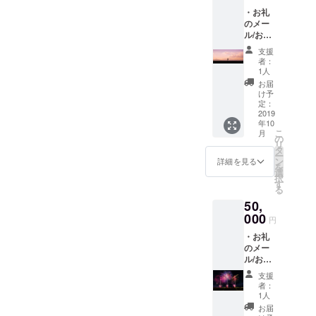
影時の見学について】実際
にお名
IREの
・お礼
前を入
ユー
に撮影を行っている現場の
のメー
れさせ
ザー名
ル/お電
ていた
を掲載
見学が可能です！宿泊費・
話/テレ
だきま
いたし
支援
ビ電話
す！
ます。
交通費等は自己負担でお願
者：
・撮影
（大き
ご了承
1人
地の写
いいたします。詳しい撮影
く）
くださ
お届
真が
（※支援
い。）
け予
予定日や場所等は、メッ
入った
時、必
定：
・映像
ポスト
2019
ず備考
公開前
セージもしくは各種SNSで
年10
カード
欄にご
にプレ
こ
月
４枚を
希望の
の
ミア視
対応しております。エキス
リ
送らさ
お名前
タ
聴（オ
ー
せてい
トラ出演やスタッフとして
をご記
ン
ンライ
詳細を見る
を
ただき
入くだ
選
ン）に
択
関わることも可能ですの
ます！
さい。
す
招待い
る
・エン
記入の
たしま
で、ぜひ、お声をお掛けく
50,
ドクレ
ない場
す！ ・
ジット
000
合は
メイキ
ださい！※エキストラ・ス
円
にお名
CAMPF
ング映
・お礼
前を入
タッフについては、高校生
IREの
像をい
のメー
れさせ
ユー
ち早く
以上の方を対象とします。
ル/お電
ていた
ザー名
ご視聴
話/テレ
だきま
を掲載
いただ
支援
中学生以下の方は、安全を
ビ電話
す！
いたし
けま
者：
をいた
（大き
ます。
1人
す！
考慮して参加をお断りして
しま
く）
ご了承
お届
す！ ・