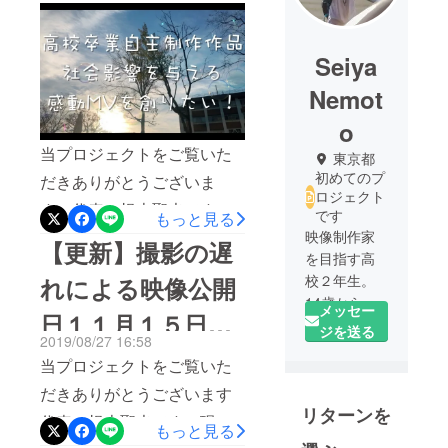
Seiya
Nemot
o
当プロジェクトをご覧いた
東京都
初めてのプ
だきありがとうございま
ロジェクト
す！代表の根本聖也です。
です
もっと見る
本日、９時に制作をしてお
映像制作家
【更新】撮影の遅
を目指す高
りました卒業制作MVを
校２年生。
れによる映像公開
YouTube上にて公開いたし
14歳から
メッセー
日１１月１５日金
ました。制作開始から約１
サーフィン
ジを送る
2019/08/27 16:58
の撮影を始
年、様々な方々のおかげで
曜日へ変更につい
当プロジェクトをご覧いた
め、カメラ
制作を終えることができた
て
だけでなく
だきありがとうございます
ことにこの場を借り、お礼
リターンを
ドローンを
代表の根本聖也です。現
もっと見る
申し上げます。
活用した映