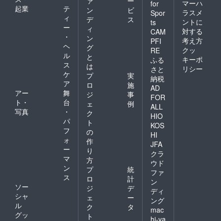
ァ
ー
マーハ
for
起業
テ
ン
ビ
ラスメ
Spor
ィ
デ
ス
ントに
ts
ー
ィ
対する
CAM
・
ン
考え方
PFI
ヘ
グ
クッ
RE
ル
と
キーポ
ふる
ス
は
リシー
さと
ケ
プ
実
納税
ア
ロ
施
AD
アー
舞
ジ
事
FOR
ト・
台
ェ
例
ALL
写真
・
ク
HIO
パ
ト
KOS
フ
の
HI
ォ
作
JFA
ー
り
クラ
マ
方
ウド
ン
プ
統
ファ
ス
ロ
計
ン
ソー
ジ
デ
ディ
シャ
ェ
ー
ング
ル
ク
タ
mac
グッ
ト
hi-ya