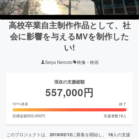
高校卒業自主制作作品として、社
会に影響を与えるMVを制作した
い!
Seiya Nemoto
映像・映画
現在の支援総額
557,000
円
終了
101
%達成
目標金額
550,000
円
支援者数
18
人
このプロジェクトは、
2019/02/12
に募集を開始し、
18
人の支援