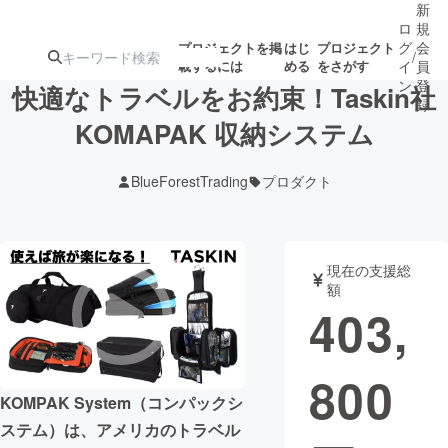
新
ロ
規
グ
会
プロジェクトを掲
はじ
プロジェクト
/
載するには
める
をさがす
イ
員
ン
登
快適なトラベルをお約束！Taskin社
録
KOMAPAK 収納システム
人気のプロ
注目のリ
注目の新着プロ
募集終了が近いプ
もうすぐ公開
BlueForestTrading
プロダクト
ジェクト
ターン
ジェクト
ロジェクト
されます
アート・写真
音楽
現在の支援総
額
403,
テクノロジー・ガジェット
ゲーム・サ
800
映像・映画
書籍・雑誌
KOMPAK System（コンパックシ
ステム）は、アメリカのトラベル
ビジネス・起業
チャレンジ