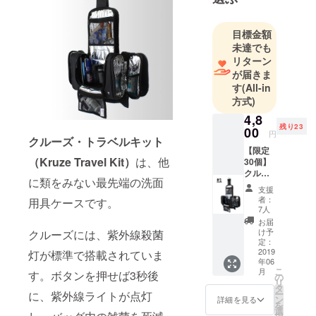
海外事業社
のサポート
目標金額
実施に成功
未達でも
している。
リターン
が届きま
オリジナル
す
(All-in
商品「コア
方式)
ラグリッ
4,8
残り23
プ」は、
00
円
クルーズ・トラベルキット
ホームセン
【限定
ターを中心
（Kruze Travel Kit）
は、他
30個】
クルー
に「シリー
に類をみない最先端の洗面
ズ・ト
支援
ズ累計出荷
イレト
者：
用具ケースです。
リー
68万個」超
7人
（Kruz
お届
を達成
e
け予
クルーズには、紫外線殺菌
（2024年6月
Toiretor
定：
y bag）
2019
末時点 メー
灯が標準で搭載されていま
年06
1セット
カー出荷実
こ
月
す。ボタンを押せば3秒後
参考定
の
リ
績に基づ
価5900
タ
ー
に、紫外線ライトが点灯
円＋送
ン
詳細を見る
く）。
を
料907円
選