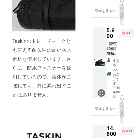
の
リ
円＋送
タ
ー
料907円
ン
詳細を見る
を
（ヤマ
選
択
ト60サ
す
る
イズ）
5,6
35％OF
残り45
F 特別
00
円
価格
Taskinのトレードマークと
【限定
3100円
50個】
も言える耐久性の高い防水
衣類圧
素材を使用しています。さ
縮バッ
支援
グセッ
者：
らに、防水ファスナーを採
ト
5人
（Duple
お届
用しているので、液体がこ
x set）
け予
（Lサイ
定：
ぼれても、外に漏れ出すこ
ズ1個 +
2019
年06
Sサイズ
とはありません。
こ
月
1個）
の
リ
定価
タ
ー
6264円
ン
詳細を見る
を
＋送料
選
択
907円
す
る
（ヤマ
14,
ト60サ
残り11
イズ）
800
円
22％OF