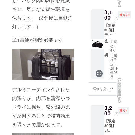
し、バッグ内の雑菌を死滅
択
（ヤマ
す
る
ト60サ
させ、気になる衛生環境を
3,1
イズ）
残り24
30％OF
00
保ちます。（3分後に自動消
円
F 特別
【限定
価格
灯します。）
30個】
3100円
ディス
本体＋
単4電池が別途必要です。
クダッ
送料＋
支援
フル
消費税
者：
（Disq
込みの
6人
Duffel
特別価
お届
） 1個
格で
け予
参考定
す。
定：
価3900
2019
年06
円＋送
こ
月
料907円
の
リ
（ヤマ
タ
ー
ト60サ
ン
アルミコーティングされた
詳細を見る
を
イズ）
選
択
35％OF
内張りが、内部を清潔かつ
す
る
F 特別
ドライに保ち、紫外線の光
3,2
価格
残り4
3100円
00
円
を反射することで殺菌効果
【限定
を隅々まで届かせます。
30個】
ガ