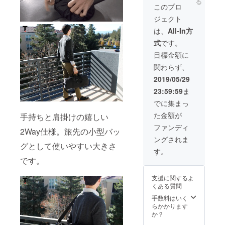
る
バッグ
縮バッ
このプロ
1個 ス
グ Sサ
ジェクト
タッ
イズ 1
シュ・
個 本体
は、
All-In方
ガ
＋送料
式
です。
ジェッ
＋消費
トバッ
税込み
目標金額に
グ 1個
の特別
関わらず、
クイッ
価格で
ク・
す。
2019/05/29
シュー
23:59:59
ま
ズバッ
グ 1個
でに集まっ
衣類圧
た金額が
手持ちと肩掛けの嬉しい
縮バッ
グ L サ
ファンディ
2Way仕様。旅先の小型バッ
イズ1個
ングされま
衣類圧
グとして使いやすい大きさ
縮バッ
す。
グ Sサ
です。
イズ 1
個 本体
支援に関するよ
＋送料
くある質問
＋消費
税込み
手数料はいく
の特別
らかかります
価格で
か？
す。