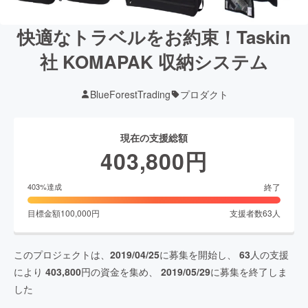
快適なトラベルをお約束！Taskin
社 KOMAPAK 収納システム
BlueForestTrading
プロダクト
現在の支援総額
403,800
円
終了
403
%達成
目標金額
100,000
円
支援者数
63
人
このプロジェクトは、
2019/04/25
に募集を開始し、
63
人の支援
により
403,800
円の資金を集め、
2019/05/29
に募集を終了しま
した