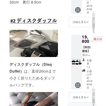
32cm 奥行 8.5cm
Pack）
シュー
定：
内容：
2019
ズバッ
年06
ディス
グ 1個
こ
月
クダッ
衣類圧
の
リ
フル 1
縮バッ
タ
ー
個 ク
グ L サ
ン
詳細を見る
を
ルー
イズ1個
選
択
ズ・ト
衣類圧
す
る
イレト
縮バッ
19,
リー
グ Sサ
残り19
バッグ
800
イズ 1
円
1個 ス
個 本体
【特別
タッ
＋送料
価格】
シュ・
＋消費
コンボ
ガ
税込み
パック
ジェッ
の特別
支援
（Com
トバッ
価格で
者：
ディスクダッフル（Disq
bo
グ 1個
す。
1人
Pack）
クイッ
Duffel）
は、直径20cmまで
お届
内容：
ク・
け予
ディス
小さく折りたためるダッフ
シュー
定：
クダッ
2019
ズバッ
ルバッグです。
年06
フル 1
グ 1個
こ
月
個 ク
衣類圧
の
リ
ルー
縮バッ
タ
ー
ズ・ト
グ L サ
ン
詳細を見る
を
イレト
イズ1個
選
択
リー
衣類圧
す