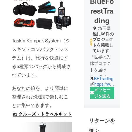
BlueFo
restTra
ding
埼玉県
他に66件の
プロジェク
Taskin Kompak System（タ
トを掲載し
スキン・コンパック・シス
ています
「世界の先
テム）は、旅行を快適にす
端プロダク
る5種類のバッグから構成さ
トを届け
れています。
る」 をミッ
BFTrading
ションとす
https://www.blueforest-trading.jp/
あなたの旅を、より簡単に
る輸入商
メッセー
社。
ジを送る
整理された状態で楽しむこ
とに集中できます。
これまでに
30回以上の
リターンを
プロジェク
ト企画及び
選ぶ