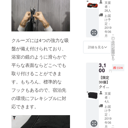
ジェッ
支援
トス
者：
タッ
26人
シュ
お届
（Gadg
け予
et
定：
Stash）
2019
年06
1個 参
こ
月
考定価
の
クルーズには4つの強力な吸
リ
4500円
タ
ー
＋送料
ン
詳細を見る
盤が備え付けられており、
を
907円
選
択
（ヤマ
す
浴室の鏡のように滑らかで
る
ト60サ
3,1
イズ）
平らな表面ならどこへでも
残り26
40％OF
00
円
取り付けることができま
F 特別
【限定
価格
す。もちろん、標準的な
30個】
3200円
クイッ
フックもあるので、宿泊先
ク・
支援
シュー
者：
の環境にフレキシブルに対
ズバッ
4人
グ（Qik
応できます。
お届
Shoe
け予
Bag） 1
定：
セット
2019
年06
参考定
こ
月
価3900