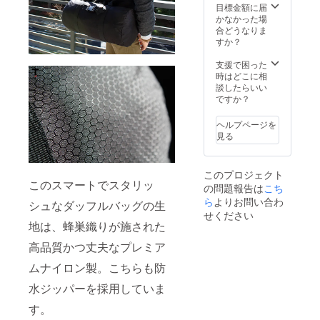
目標金額に届
かなかった場
合どうなりま
すか？
支援で困った
時はどこに相
談したらいい
ですか？
ヘルプページを
見る
このプロジェクト
このスマートでスタリッ
の問題報告は
こち
ら
よりお問い合わ
シュなダッフルバッグの生
せください
地は、蜂巣織りが施された
高品質かつ丈夫なプレミア
ムナイロン製。こちらも防
水ジッパーを採用していま
す。