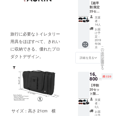
【超早
F 特別
割 限定
価格
25セッ
5600円
ト】コ
支援
ンボ
者：
パック
14人
（Com
お届
bo
け予
旅行に必要なトイレタリー
Pack）
定：
内容：
2019
用具をほぼすべて、きれい
年06
ディス
こ
月
に収納できる、優れたプロ
クダッ
の
リ
フル 1
タ
ー
ダクトデザイン。
個 ク
ン
詳細を見る
を
ルー
選
択
ズ・ト
す
る
イレト
16,
リー
残り20
バッグ
800
円
1個 ス
【早割
タッ
20セッ
シュ・
ト限
ガ
定！】
ジェッ
支援
コンボ
トバッ
者：
パック
グ 1個
0人
（Com
サイズ：高さ 21cm 横
クイッ
お届
bo
ク・
け予