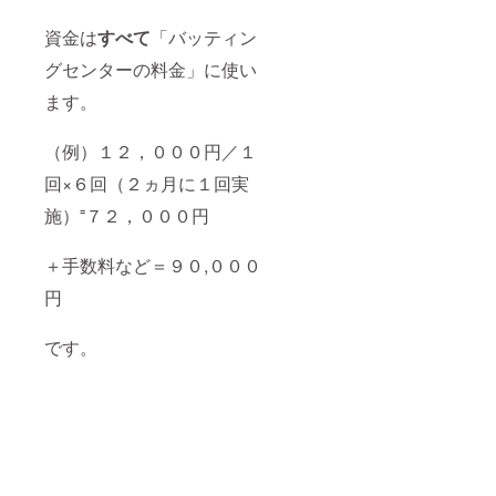
資金は
すべて
「バッティン
グセンターの料金」に使い
ます。
（例）１２，０００円／１
回×６回（２ヵ月に１回実
施）⁼７２，０００円
＋手数料など＝９０,０００
円
です。