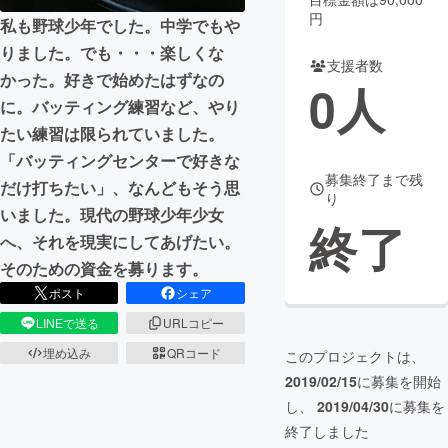
円
私も野球少年でした。中学でもや
まちづくり・地域活性化
りました。でも・・・楽しくな
支援者数
かった。好きで始めたはずなの
0
人
CAMPFIRE for Social Good
CAMPFIRE Creation
に。バッティング練習など、やり
CAMPFIREふるさと納税
machi-ya
コミュニティ
たい練習は限られていました。
「バッティングセンターで好きな
募集終了まで残
だけ打ちたい」、なんどもそう思
り
いました。現代の野球少年少女
終了
へ、それを現実にしてあげたい。
そのための資金を募ります。
ポスト
シェア
LINEで送る
URLコピー
埋め込み
QRコード
このプロジェクトは、
2019/02/15
に募集を開始
し、
2019/04/30
に募集を
終了しました