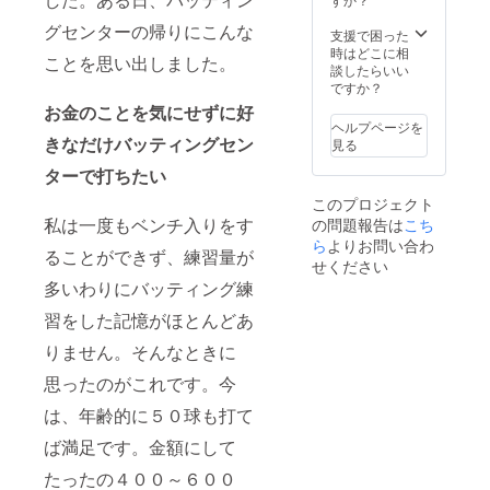
グセンターの帰りにこんな
支援で困った
時はどこに相
ことを思い出しました。
談したらいい
ですか？
お金のことを気にせずに好
ヘルプページを
きなだけバッティングセン
見る
ターで打ちたい
このプロジェクト
私は一度もベンチ入りをす
の問題報告は
こち
ら
よりお問い合わ
ることができず、練習量が
せください
多いわりにバッティング練
習をした記憶がほとんどあ
りません。そんなときに
思ったのがこれです。今
は、年齢的に５０球も打て
ば満足です。金額にして
たったの４００～６００