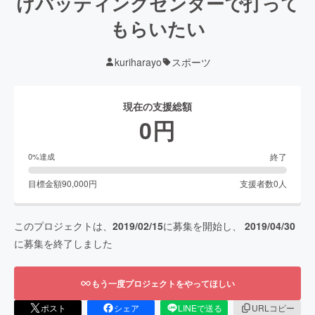
けバッティングセンターで打って
もらいたい
kuriharayo
スポーツ
現在の支援総額
0
円
終了
0
%達成
目標金額
90,000
円
支援者数
0
人
このプロジェクトは、
2019/02/15
に募集を開始し、
2019/04/30
に募集を終了しました
もう一度プロジェクトをやってほしい
ポスト
シェア
LINEで送る
URLコピー