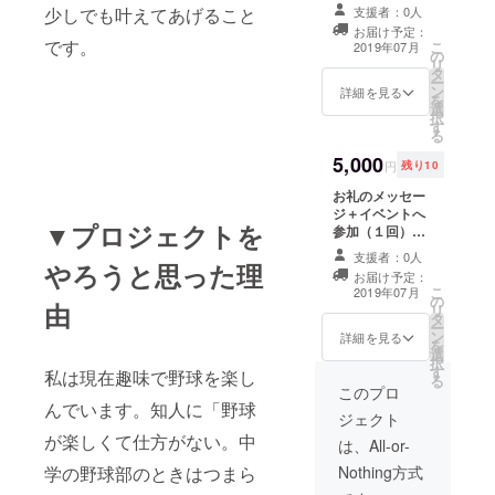
少しでも叶えてあげること
支援者：0人
お届け予定：
です。
こ
2019年07月
の
リ
タ
ー
ン
詳細を見る
を
選
択
す
る
5,000
円
残り10
お礼のメッセー
ジ＋イベントへ
▼プロジェクトを
参加（１回）し
ていただけま
支援者：0人
やろうと思った理
す。イベントの
お届け予定：
詳細ー日時：
こ
2019年07月
の
2019年7月２１
由
リ
タ
日（日）午前８
ー
ン
時～午前10時 ※
詳細を見る
を
選
現在、イベント
択
す
参加を希望する
私は現在趣味で野球を楽し
る
野球チーム指導
このプロ
んでいます。知人に「野球
者を募っていま
ジェクト
す。チームの都
が楽しくて仕方がない。中
合により開催日
は、All-or-
が変更になる可
学の野球部のときはつまら
Nothing方式
能性があること