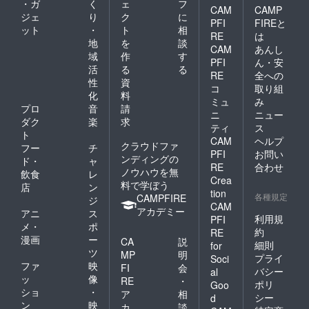
・ガ
く
ェ
フ
CAM
CAMP
ジェ
り
ク
に
PFI
FIREと
ット
・
ト
相
RE
は
地
を
談
CAM
あんし
域
作
す
PFI
ん・安
活
る
る
RE
全への
性
資
コ
取り組
化
料
ミュ
み
プロ
音
請
ニ
ニュー
ダク
楽
求
ティ
ス
ト
CAM
ヘルプ
クラウドファ
フー
チ
PFI
お問い
ンディングの
ド・
ャ
RE
合わせ
ノウハウを無
飲食
レ
Crea
料で学ぼう
店
ン
tion
各種規定
CAMPFIRE
ジ
CAM
アカデミー
アニ
ス
利用規
PFI
メ・
ポ
約
RE
漫画
ー
CA
説
細則
for
ツ
MP
明
プライ
Soci
ファ
映
FI
会
バシー
al
ッ
像
RE
・
ポリ
Goo
ショ
・
ア
相
シー
d
ン
映
カ
談