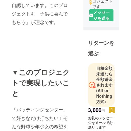
ロジェクト
自認しています。このプロ
です
メッセー
ジェクトも「子供に喜んで
ジを送る
もらう」が理念です。
リターンを
選ぶ
目標金額
▼このプロジェク
未達なら
全額返金
トで実現したいこ
されます
(All-or-
と
Nothing
方式)
「バッティングセンター」
3,000
円
で好きなだけ打ちたい！そ
お礼のメッセー
ジをメールでお
んな野球少年少女の希望を
送りします