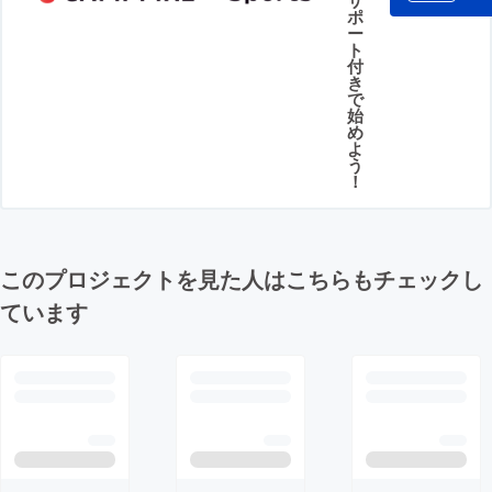
ポ
ー
ト
付
き
で
始
め
よ
う
！
このプロジェクトを見た人はこちらもチェックし
ています