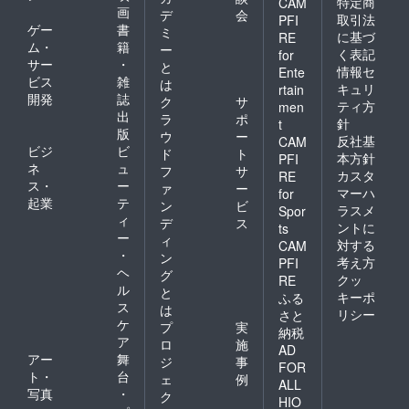
特定商
CAM
画
デ
会
取引法
PFI
ゲー
書
ミ
に基づ
RE
ム・
籍
ー
く表記
for
サー
・
と
情報セ
Ente
ビス
雑
は
キュリ
rtain
開発
誌
ク
サ
ティ方
men
出
ラ
ポ
針
t
版
ウ
ー
反社基
CAM
ビジ
ビ
ド
ト
本方針
PFI
ネ
ュ
フ
サ
カスタ
RE
ス・
ー
ァ
ー
マーハ
for
起業
テ
ン
ビ
ラスメ
Spor
ィ
デ
ス
ントに
ts
ー
ィ
対する
CAM
・
ン
考え方
PFI
ヘ
グ
クッ
RE
ル
と
キーポ
ふる
ス
は
リシー
さと
ケ
プ
実
納税
ア
ロ
施
AD
アー
舞
ジ
事
FOR
ト・
台
ェ
例
ALL
写真
・
ク
HIO