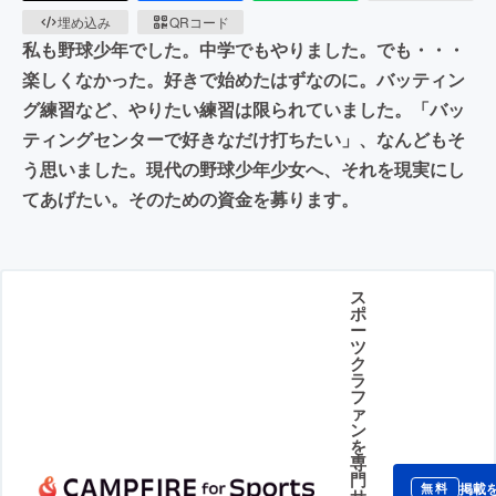
埋め込み
QRコード
私も野球少年でした。中学でもやりました。でも・・・
楽しくなかった。好きで始めたはずなのに。バッティン
グ練習など、やりたい練習は限られていました。「バッ
ティングセンターで好きなだけ打ちたい」、なんどもそ
う思いました。現代の野球少年少女へ、それを現実にし
てあげたい。そのための資金を募ります。
ス
ポ
ー
ツ
ク
ラ
フ
ァ
ン
を
専
門
掲載
無料
サ