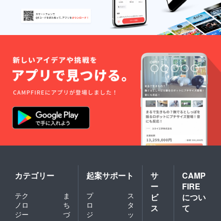
カテゴリー
起案サポート
サ
CAMP
ー
FIRE
テク
ま
プ
ス
ビ
につい
ノロ
ち
ロ
タ
ス
て
ジー
づ
ジ
ッ