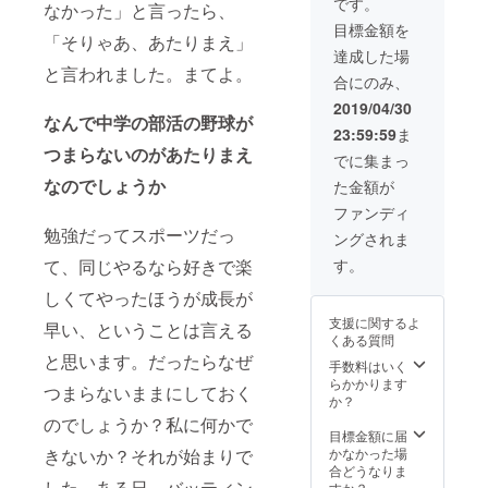
をご了承くださ
です。
なかった」と言ったら、
い。なお、資金
目標金額を
が集まれば２ヵ
「そりゃあ、あたりまえ」
月に１回（計６
達成した場
と言われました。まてよ。
回）のイベント
合にのみ、
開催を予定して
おります。ご都
2019/04/30
なんで中学の部活の野球が
合の合う日に参
23:59:59
ま
加していただき
つまらないのがあたりまえ
ます。 内容：子
でに集まっ
供たちに混じっ
なのでしょうか
た金額が
てバッティング
を楽しんでいた
ファンディ
だきます 場所：
勉強だってスポーツだっ
ングされま
さいたま市内
（個別に連絡し
て、同じやるなら好きで楽
す。
ます） なお、現
しくてやったほうが成長が
地までの交通費
は自己負担でお
支援に関するよ
早い、ということは言える
ねがいします。
くある質問
と思います。だったらなぜ
手数料はいく
らかかります
つまらないままにしておく
か？
のでしょうか？私に何かで
目標金額に届
きないか？それが始まりで
かなかった場
合どうなりま
した。ある日、バッティン
すか？