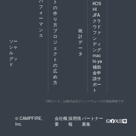
パ
ト
KOS
フ
の
HI
ォ
作
JFA
ー
り
クラ
マ
方
ウド
ン
プ
統
ファ
ス
ロ
計
ン
ソー
ジ
デ
ディ
シャ
ェ
ー
ング
ル
ク
タ
mac
グッ
ト
hi-ya
ド
の
補助
広
金申
め
請サ
方
ポー
ト
「QRコード」は株式会社デンソーウェーブの登録商標です。
© CAMPFIRE,
会社概
採用情
パートナー
Inc.
要
報
募集