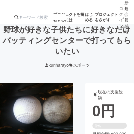
新
ロ
規
グ
会
プロジェクトを掲
はじ
プロジェクト
/
載するには
める
をさがす
イ
員
ン
登
野球が好きな子供たちに好きなだけ
録
バッティングセンターで打ってもら
いたい
人気のプロ
注目のリ
注目の新着プロ
募集終了が近いプ
もうすぐ公開
ジェクト
ターン
ジェクト
ロジェクト
されます
kuriharayo
スポーツ
アート・写真
音楽
現在の支援総
テクノロジー・ガジェット
ゲーム・サ
額
0
円
映像・映画
書籍・雑誌
0%
ビジネス・起業
チャレンジ
目標金額は90,000